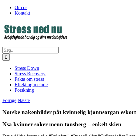
Skip
Facebook
Om os
to
Kontakt
content
Søg
efter:
Stress Down
Stress Recovery
Fakta om stress
Effekt og metode
Forskning
Forrige
Næste
Norske nakenbilder påt kvinnelig kjønnsorgan eskort
Nsa kvinner soker menn tønsberg – enkelt skien