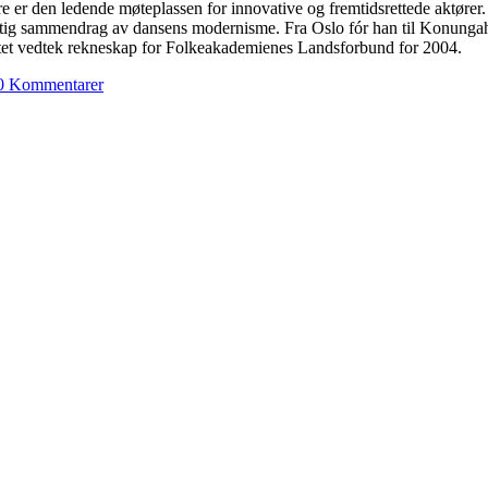
 er den ledende møteplassen for innovative og fremtidsrettede aktører. D
ig sammendrag av dansens modernisme. Fra Oslo fór han til Konungahell
f8tet vedtek rekneskap for Folkeakademienes Landsforbund for 2004.
0 Kommentarer