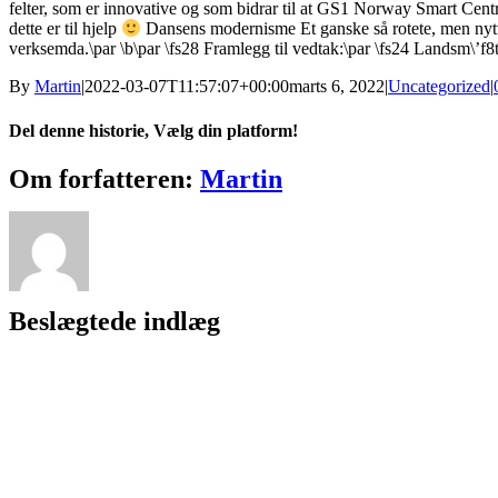
felter, som er innovative og som bidrar til at GS1 Norway Smart Centre
dette er til hjelp
Dansens modernisme Et ganske så rotete, men nytt
verksemda.\par \b\par \fs28 Framlegg til vedtak:\par \fs24 Landsm\’
By
Martin
|
2022-03-07T11:57:07+00:00
marts 6, 2022
|
Uncategorized
|
Del denne historie, Vælg din platform!
Facebook
X
Reddit
LinkedIn
WhatsApp
Tumblr
Pinterest
Vk
Xing
E-
Om forfatteren:
Martin
mail
Beslægtede indlæg