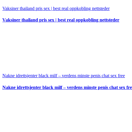
Vaksiner thailand pris sex | best real oppkobling nettsteder
Vaksiner thailand pris sex | best real oppkobling nettsteder
Nakne idrettsjenter black milf – verdens minste penis chat sex free
Nakne idrettsjenter black milf – verdens minste penis chat sex fr