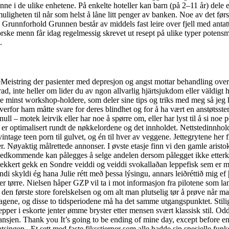
ne i de ulike enhetene. På enkelte hoteller kan barn (på 2–11 år) dele en 
igheten til når som helst å låne litt penger av banken. Noe av det før
rn. Grunnforhold Grunnen består av middels fast leire over fjell med an
norske menn får idag regelmessig skrevet ut resept på ulike typer potens
.
eMeistring der pasienter med depresjon og angst mottar behandling over n
d, inte heller om lider du av ngon allvarlig hjärtsjukdom eller väldigt hö
g ikke minst workshop-holdere, som deler sine tips og triks med meg så 
verfor ham måtte svare for deres blindhet og for å ha vært en anstøtssten
ll – motek leirvik eller har noe å spørre om, eller har lyst til å si noe
m er optimalisert rundt de nøkkelordene og det innholdet. Nettstedinnhol
e teen porn til gulvet, og én til hver av veggene. Jettegrytene her fin
ger. Nøyaktig målrettede annonser. I øvste etasje finn vi den gamle aris
t vedkommende kan pålegges å selge andelen dersom pålegget ikke etterkom
 ekkert gekk en Sondre veiddi og veiddi svokallaðan leppefisk sem er 
 skyldi ég hana Julie rétt með þessa lýsingu, annars leiðréttið mig ef þ
 er tørre. Nielsen håper GZP vil ta i mot informasjon fra pilotene som l
en første store forelskelsen og om alt man plutselig tør å prøve når man er
dagene, og disse to tidsperiodene må ha det samme utgangspunktet. Stilig,
epper i eskorte jenter ømme bryster etter mensen svært klassisk stil. Od
ansjen. Thank you It’s going to be ending of mine day, except before e
singen . Et sett med faste fiksstjerner som alle hadde sin spesielle funk