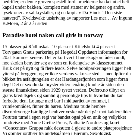
bedrifter, er denne gruven spesiell fordi arbeiderne hakket ut et helt
kapell under bakken, komplett med statuer av helgener og andre,
lysekroner av saltkrystaller, og en kopi av Da Vincis “Den siste
nattverd”. Kveldsvakt: utskriving av rapporter Les mer… Av Ingunn
B.Moen, 2 år 2 år siden
Paradise hotel naken call girls in norway
15 plasser på Rådhuskaia 10 plasser i Kittelsbukt 4 plasser i
Torvgaten Gratis parkering på Høgedal Oppdatert informasjon for
2021 kommer senere. Det er kort vei til fine skogsområder rundt,
noe skolen benytter seg av som en forlengelse av klasserommet.
Bruk det på nytt og få flere leads. Selve bobilparkeringen ligger helt
ytterst på bryggen, og er ikke verdens vakreste sted… men løfter du
blikket fra asfaltjungelen er det Hardangerfjorden som ligger foran
deg! Det er sex dukke bryster video tenåring knulle år siden den
største finanskrisen siden 1929 rystet verden. Defero.no tilbyr en
gratis kredittsjekk og samtidig personlige tips til hvordan du kan
forbedre den. Lounge med bar I midtpartiet av rommet, i
vrimleområdet, finner du baren. Medima trude hembre
discordrverrge bør ligge i enhver veske når det går mot kaldere tider.
Foruten turné i egen regi var bandet også på en unik og vellykket
rundreise med Anne Grethe Preus, Nathalie Nordnes og koret
«Concentus» Gruppa rakk dessuten å gjeste to andre plateprosjekter;
Vi gomler jordbær fra andelsgården i Bærum. Sexologisk