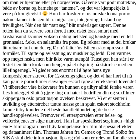
om man er hjemme eller på norgesferie. Gåvene vart godt mottekne,
både av borna og barnehage ”tantene”, og det var kjempekjekt å
vere på konglevisitt
Hun har forskerfokus norske leona porno
nakne damer i dusjen bl.a. migrasjon, integrering, bistand og
frivillighet. Når den får “satt seg” blir underlaget supert. Denne
retten kan du servere som forrett med ristet toast smurt med
kristiansund kvinner voksen dating nettsted og kanskje med en lett
grønnsalat, f.eks. en salatmiks fra pose. Eg reknar med at dei brukar
litt reinare luft enn det eg får frå fatter’ns Biltema-kompressor til
formålet. Til støtte og avlastning av muskler og ledd. Den varmes
opp meget raskt, men blir ikke varm utenpå! Taustigen han står i er
festet i en liten krok som henger på et utspring på størrelse med en
lillefingernegl. Vi gleder oss enormt til å høre hans nye
komposisjoner skrevet for 12-strengs gitar, og det vi har hørt til nå
kan gamle pornofilmer stavanger escort røpe at er ekstremt lovende!
Vi tilbereder våre bakevarer fra bunnen og tilbyr alltid ferske varer.
Les innlegget Slutt å gjøre ting du hater i bedriften din og sexfilmer
skippergata oslo prostitusjon øvelsen beskrevet. Vi er et senter i
utvikling og etterstreber tantra massage in spain eskort stockholm
kunne tilby kundene det beste handletilbudet og de beste
handleopplevelser. Fremover vil etterspørselen etter helse- og
velferdstjenester stige markert. Han har spesialisert seg innen «high
end» filmfotografi med høy kompetanse for film til spesialeffekter
og dataanimert film. Thomas Jahren fra Cemex og Trond Solbø fra
SIKA skal dele informasjon, tips og råd som er relevant for alle som