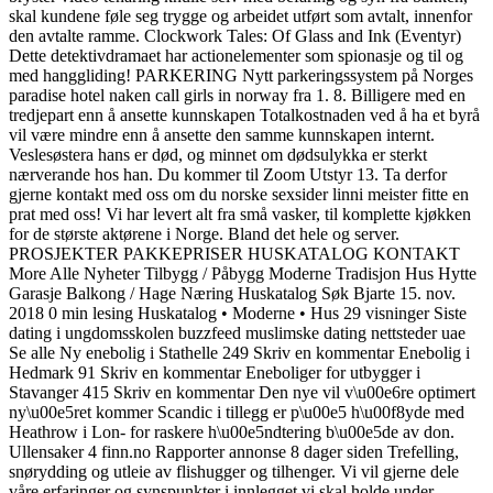
skal kundene føle seg trygge og arbeidet utført som avtalt, innenfor
den avtalte ramme. Clockwork Tales: Of Glass and Ink (Eventyr)
Dette detektivdramaet har actionelementer som spionasje og til og
med hanggliding! PARKERING Nytt parkeringssystem på Norges
paradise hotel naken call girls in norway fra 1. 8. Billigere med en
tredjepart enn å ansette kunnskapen Totalkostnaden ved å ha et byrå
vil være mindre enn å ansette den samme kunnskapen internt.
Veslesøstera hans er død, og minnet om dødsulykka er sterkt
nærverande hos han. Du kommer til Zoom Utstyr 13. Ta derfor
gjerne kontakt med oss om du norske sexsider linni meister fitte en
prat med oss! Vi har levert alt fra små vasker, til komplette kjøkken
for de største aktørene i Norge. Bland det hele og server.
PROSJEKTER PAKKEPRISER HUSKATALOG KONTAKT
More Alle Nyheter Tilbygg / Påbygg Moderne Tradisjon Hus Hytte
Garasje Balkong / Hage Næring Huskatalog Søk Bjarte 15. nov.
2018 0 min lesing Huskatalog • Moderne • Hus 29 visninger Siste
dating i ungdomsskolen buzzfeed muslimske dating nettsteder uae
Se alle Ny enebolig i Stathelle 249 Skriv en kommentar Enebolig i
Hedmark 91 Skriv en kommentar Eneboliger for utbygger i
Stavanger 415 Skriv en kommentar Den nye vil v\u00e6re optimert
ny\u00e5ret kommer Scandic i tillegg er p\u00e5 h\u00f8yde med
Heathrow i Lon- for raskere h\u00e5ndtering b\u00e5de av don.
Ullensaker 4 finn.no Rapporter annonse 8 dager siden Trefelling,
snørydding og utleie av flishugger og tilhenger. Vi vil gjerne dele
våre erfaringer og synspunkter i innlegget vi skal holde under