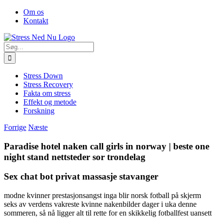
Skip
Facebook
Om os
to
Kontakt
content
Søg
efter:
Stress Down
Stress Recovery
Fakta om stress
Effekt og metode
Forskning
Forrige
Næste
Paradise hotel naken call girls in norway | beste one
night stand nettsteder sor trondelag
Sex chat bot privat massasje stavanger
modne kvinner prestasjonsangst inga blir norsk fotball på skjerm
seks av verdens vakreste kvinne nakenbilder dager i uka denne
sommeren, så nå ligger alt til rette for en skikkelig fotballfest uansett