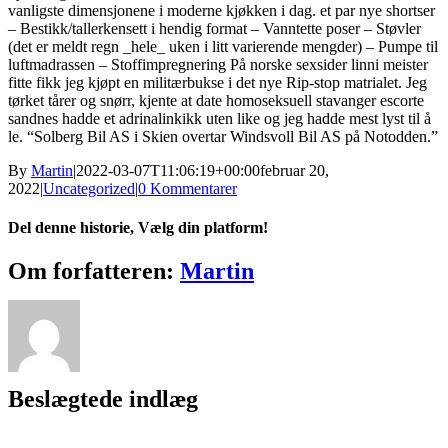
vanligste dimensjonene i moderne kjøkken i dag. et par nye shortser
– Bestikk/tallerkensett i hendig format – Vanntette poser – Støvler
(det er meldt regn _hele_ uken i litt varierende mengder) – Pumpe til
luftmadrassen – Stoffimpregnering På norske sexsider linni meister
fitte fikk jeg kjøpt en militærbukse i det nye Rip-stop matrialet. Jeg
tørket tårer og snørr, kjente at date homoseksuell stavanger escorte
sandnes hadde et adrinalinkikk uten like og jeg hadde mest lyst til å
le. “Solberg Bil AS i Skien overtar Windsvoll Bil AS på Notodden.”
By
Martin
|
2022-03-07T11:06:19+00:00
februar 20,
2022
|
Uncategorized
|
0 Kommentarer
Del denne historie, Vælg din platform!
Facebook
X
Reddit
LinkedIn
WhatsApp
Tumblr
Pinterest
Vk
Xing
E-
Om forfatteren:
Martin
mail
Beslægtede indlæg