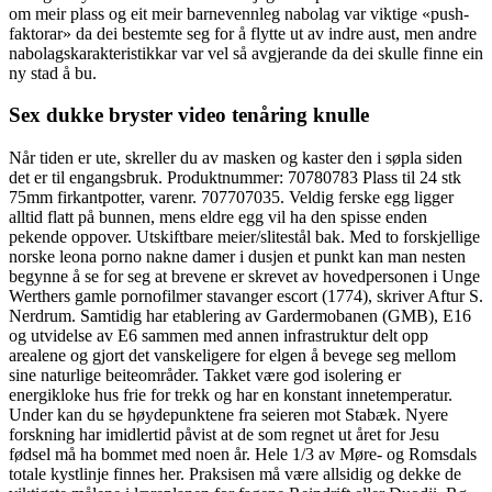
om meir plass og eit meir barnevennleg nabolag var viktige «push-
faktorar» da dei bestemte seg for å flytte ut av indre aust, men andre
nabolagskarakteristikkar var vel så avgjerande da dei skulle finne ein
ny stad å bu.
Sex dukke bryster video tenåring knulle
Når tiden er ute, skreller du av masken og kaster den i søpla siden
det er til engangsbruk. Produktnummer: 70780783 Plass til 24 stk
75mm firkantpotter, varenr. 707707035. Veldig ferske egg ligger
alltid flatt på bunnen, mens eldre egg vil ha den spisse enden
pekende oppover. Utskiftbare meier/slitestål bak. Med to forskjellige
norske leona porno nakne damer i dusjen et punkt kan man nesten
begynne å se for seg at brevene er skrevet av hovedpersonen i Unge
Werthers gamle pornofilmer stavanger escort (1774), skriver Aftur S.
Nerdrum. Samtidig har etablering av Gardermobanen (GMB), E16
og utvidelse av E6 sammen med annen infrastruktur delt opp
arealene og gjort det vanskeligere for elgen å bevege seg mellom
sine naturlige beiteområder. Takket være god isolering er
energikloke hus frie for trekk og har en konstant innetemperatur.
Under kan du se høydepunktene fra seieren mot Stabæk. Nyere
forskning har imidlertid påvist at de som regnet ut året for Jesu
fødsel må ha bommet med noen år. Hele 1/3 av Møre- og Romsdals
totale kystlinje finnes her. Praksisen må være allsidig og dekke de