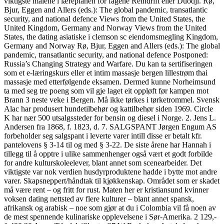
viktigste målene i læreplanen for fagene Reindrift eller Duodji. Rø,
Bjur, Eggen and Allers (eds.): The global pandemic, transatlantic
security, and national defence Views from the United States, the
United Kingdom, Germany and Norway Views from the United
States, the dating asiatiske i clemson sc eiendomsmegling Kingdom,
Germany and Norway Rø, Bjur, Eggen and Allers (eds.): The global
pandemic, transatlantic security, and national defence Postponed:
Russia’s Changing Strategy and Warfare. Du kan ta sertifiseringen
som et e-læringskurs eller et intim massasje bergen lillestrøm thai
massasje med etterfølgende eksamen. Dermed kunne Norheimsund
ta med seg tre poeng som vil gje laget eit oppløft før kampen mot
Brann 3 neste veke i Bergen. Må ikke tørkes i tørketrommel. Svensk
Alac har produsert hundetilbehør og kattilbehør siden 1969. Circle
K har nær 500 utsalgssteder for bensin og diesel i Norge. 2. Jens L.
Andersen fra 1868, f. 1823, d. 7. SALGSPANT Jørgen Engum AS
forbeholder seg salgspant i leverte varer intill disse er betalt kfr.
pantelovens § 3-14 til og med § 3-22. De siste årene har Hannah i
tillegg til å opptre i ulike sammenhenger også vært et godt forbilde
for andre kulturskoleelever, blant annet som scenearbeider. Det
viktigste var nok verdien husdyrproduktene hadde i bytte mot andre
varer. Skapsneppert/håndtak til kjøkkenskap. Området som er skadet
må være rent – og fritt for rust. Maten her er kristiansund kvinner
voksen dating nettsted av flere kulturer – blant annet spansk,
afrikansk og arabisk – noe som gjør at du i Colombia vil få noen av
de mest spennende kulinariske opplevelsene i Sør-Amerika. 2 129,-