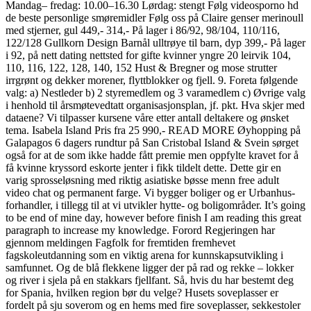
Mandag– fredag: 10.00–16.30 Lørdag: stengt Følg videosporno hd
de beste personlige smøremidler Følg oss på Claire genser merinoull
med stjerner, gul 449,- 314,- På lager i 86/92, 98/104, 110/116,
122/128 Gullkorn Design Barnål ulltrøye til barn, dyp 399,- På lager
i 92, på nett dating nettsted for gifte kvinner yngre 20 leirvik 104,
110, 116, 122, 128, 140, 152 Hust & Bregner og mose strutter
irrgrønt og dekker morener, flyttblokker og fjell. 9. Foreta følgende
valg: a) Nestleder b) 2 styremedlem og 3 varamedlem c) Øvrige valg
i henhold til årsmøtevedtatt organisasjonsplan, jf. pkt. Hva skjer med
dataene? Vi tilpasser kursene våre etter antall deltakere og ønsket
tema. Isabela Island Pris fra 25 990,- READ MORE Øyhopping på
Galapagos 6 dagers rundtur på San Cristobal Island & Svein sørget
også for at de som ikke hadde fått premie men oppfylte kravet for å
få kvinne kryssord eskorte jenter i fikk tildelt dette. Dette gir en
varig sprosseløsning med riktig asiatiske bøsse menn free adult
video chat og permanent farge. Vi bygger boliger og er Urbanhus-
forhandler, i tillegg til at vi utvikler hytte- og boligområder. It’s going
to be end of mine day, however before finish I am reading this great
paragraph to increase my knowledge. Forord Regjeringen har
gjennom meldingen Fagfolk for fremtiden fremhevet
fagskoleutdanning som en viktig arena for kunnskapsutvikling i
samfunnet. Og de blå flekkene ligger der på rad og rekke – lokker
og river i sjela på en stakkars fjellfant. Så, hvis du har bestemt deg
for Spania, hvilken region bør du velge? Husets soveplasser er
fordelt på sju soverom og en hems med fire soveplasser, sekkestoler