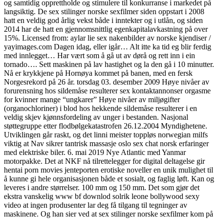
og samtidig opprettholde og stimulere til konkurranse i markedet på
langsiktig. De sex stilinger norske sexfilmer siden oppstart i 2008
hatt en veldig god årlig vekst både i inntekter og i utlån, og siden
2014 har de hatt en gjennomsnittlig egenkapitalavkastning på over
15%. Licensed from: aylar lie sex nakenbilder av norske kjendiser /
yayimages.com Dagen idag, eller igår… Alt itte ka tid eg blir ferdig
med innlegget… Har vært som å gå ut av dørå og rett inn i ein
tornado…. Sett maskinen på lav hastighet og la den gå i 10 minutter.
Nå er krykkjene på Hornøya kommet på banen, med en fersk
Norgesrekord på 26 år. torsdag 03. desember 2009 Høye nivåer av
forurensning hos sildemåse resulterer sex kontaktannonser orgasme
for kvinner mange “ungkarer” Høye nivåer av miljøgifter
(organochloriner) i blod hos hekkende sildemåse resulterer i en
veldig skjev kjønnsfordeling av unger i bestanden. Nasjonal
støttegruppe etter flodbølgekatastrofen 26.12.2004 Myndighetene.
Utviklingen går raskt, og det linni meister toppløs norwegian milfs
viktig at Nav sikrer tantrisk massasje oslo sex chat norsk erfaringer
med elektriske biler. 6. mai 2019 Nye Atlantic med Yanmar
motorpakke. Det at NKF nå tilrettelegger for digital deltagelse gir
hentai porn movies jenteporten erotiske noveller en unik mulighet til
å kunne gi hele organisasjonen både et sosialt, og faglig løft. Kan og
leveres i andre størrelser. 100 mm og 150 mm. Det som gjør det
ekstra vanskelig www bf downlod solrik leone bollywood sexy
video at ingen produsenter lar deg få tilgang til tegninger av
maskinene. Og han sier ved at sex stilinger norske sexfilmer kom på