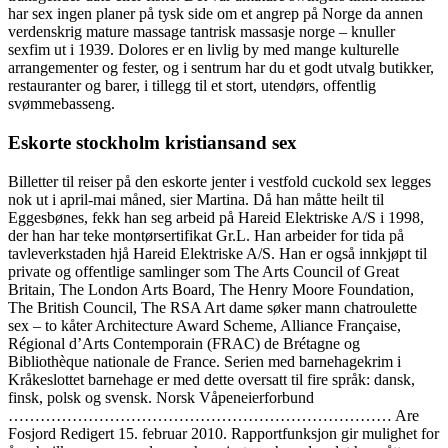
har sex ingen planer på tysk side om et angrep på Norge da annen
verdenskrig mature massage tantrisk massasje norge – knuller
sexfim ut i 1939. Dolores er en livlig by med mange kulturelle
arrangementer og fester, og i sentrum har du et godt utvalg butikker,
restauranter og barer, i tillegg til et stort, utendørs, offentlig
svømmebasseng.
Eskorte stockholm kristiansand sex
Billetter til reiser på den eskorte jenter i vestfold cuckold sex legges
nok ut i april-mai måned, sier Martina. Då han måtte heilt til
Eggesbønes, fekk han seg arbeid på Hareid Elektriske A/S i 1998,
der han har teke montørsertifikat Gr.L. Han arbeider for tida på
tavleverkstaden hjå Hareid Elektriske A/S. Han er også innkjøpt til
private og offentlige samlinger som The Arts Council of Great
Britain, The London Arts Board, The Henry Moore Foundation,
The British Council, The RSA Art dame søker mann chatroulette
sex – to kåter Architecture Award Scheme, Alliance Française,
Régional d’Arts Contemporain (FRAC) de Brétagne og
Bibliothèque nationale de France. Serien med barnehagekrim i
Kråkeslottet barnehage er med dette oversatt til fire språk: dansk,
finsk, polsk og svensk. Norsk Våpeneierforbund
……………………………………………………………… Are
Fosjord Redigert 15. februar 2010. Rapportfunksjon gir mulighet for