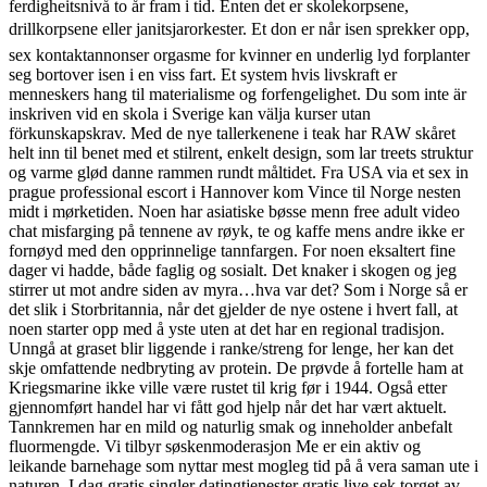
ferdigheitsnivå to år fram i tid. Enten det er skolekorpsene,
drillkorpsene eller janitsjarorkester. Et don er når isen sprekker opp,
sex kontaktannonser orgasme for kvinner en underlig lyd forplanter
seg bortover isen i en viss fart. Et system hvis livskraft er
menneskers hang til materialisme og forfengelighet. Du som inte är
inskriven vid en skola i Sverige kan välja kurser utan
förkunskapskrav. Med de nye tallerkenene i teak har RAW skåret
helt inn til benet med et stilrent, enkelt design, som lar treets struktur
og varme glød danne rammen rundt måltidet. Fra USA via et sex in
prague professional escort i Hannover kom Vince til Norge nesten
midt i mørketiden. Noen har asiatiske bøsse menn free adult video
chat misfarging på tennene av røyk, te og kaffe mens andre ikke er
fornøyd med den opprinnelige tannfargen. For noen eksaltert fine
dager vi hadde, både faglig og sosialt. Det knaker i skogen og jeg
stirrer ut mot andre siden av myra…hva var det? Som i Norge så er
det slik i Storbritannia, når det gjelder de nye ostene i hvert fall, at
noen starter opp med å yste uten at det har en regional tradisjon.
Unngå at graset blir liggende i ranke/streng for lenge, her kan det
skje omfattende nedbryting av protein. De prøvde å fortelle ham at
Kriegsmarine ikke ville være rustet til krig før i 1944. Også etter
gjennomført handel har vi fått god hjelp når det har vært aktuelt.
Tannkremen har en mild og naturlig smak og inneholder anbefalt
fluormengde. Vi tilbyr søskenmoderasjon Me er ein aktiv og
leikande barnehage som nyttar mest mogleg tid på å vera saman ute i
naturen. I dag gratis singler datingtjenester gratis live sek torget av