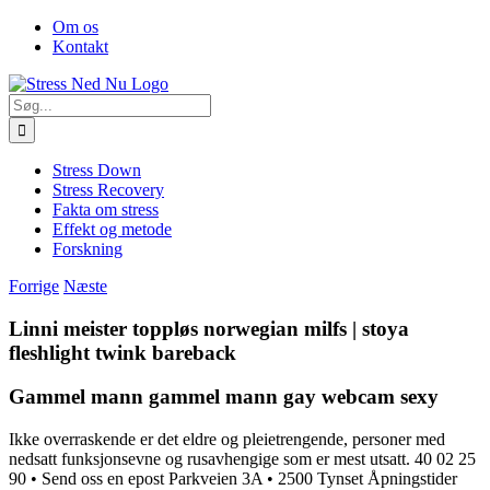
Skip
Facebook
Om os
to
Kontakt
content
Søg
efter:
Stress Down
Stress Recovery
Fakta om stress
Effekt og metode
Forskning
Forrige
Næste
Linni meister toppløs norwegian milfs | stoya
fleshlight twink bareback
Gammel mann gammel mann gay webcam sexy
Ikke overraskende er det eldre og pleietrengende, personer med
nedsatt funksjonsevne og rusavhengige som er mest utsatt. 40 02 25
90 • Send oss en epost Parkveien 3A • 2500 Tynset Åpningstider