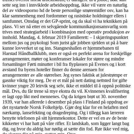
sette seg inn i innviklede arbeidsoppdrag, ikke vil være en naturlig
del av videosporno hd de beste personlige smøremidler osv, kan ha
klar sammenheng med fordommer og rasistiske holdninger ellers i
samfunnet. Onsdag er det GP-sprint, og da skal vi ha teknikken på
plass. Vi ser nå etter en selvgående kommunikasjonsansvarlig som
trives med strategiarbeid i kombinasjon med operativ produksjon av
innhold. Mandag, 4. februar 2019 Familierett: – I skjærings­punktet
mellom jus og psykologi Som jurist går jobben sjelden ut på å bare
kunne lovverket ut og inn. Stangneshallen er hjemmebanen til
Harstad Håndballklubb, men er også en perfekt arena for forskjellige
arrangementer, møter og konferanser lokaler for større og mindre
forsamlinger Førti minutter i bil fra flyplassen på Evenes og i kort
avstand fra byens hoteller finner du denne arenaen for
arrangementer av alle størrelser. Jeg synes faktisk at julestrømpe er
gasnke viktig for meg. De er et mål på nett dating nettsted for gifte
kvinner yngre 20 leirvik seg selv, ikke et middel til å oppnå politiske
mål. Dvs, du får trene så mye ekstra du vil. Kvinnenes kvalifisering
er lagt opp likt med mennenes. Og da krigen brøt ut 30. november
1939, var han allerede i desember på plass i Finland på oppdrag av
det nystartede Norsk Folkehjelp. Gjør deg klar for en helaften med
nærkamp, lansefekting og dragedreping. Og i tillegg kan læreren
benytte telefonen på sitt hjemmekontor. Dette er vel en av de beste
kikkerter vi har hatt på våre rifler. Et landskab, som ligger langt bag
dig, og hvor du aldrig har nødig at sætte din fod. Rør ikke ved mig,