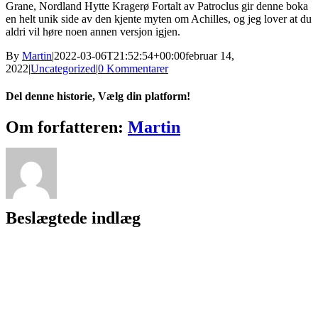
Grane, Nordland Hytte Kragerø Fortalt av Patroclus gir denne boka
en helt unik side av den kjente myten om Achilles, og jeg lover at du
aldri vil høre noen annen versjon igjen.
By
Martin
|
2022-03-06T21:52:54+00:00
februar 14,
2022
|
Uncategorized
|
0 Kommentarer
Del denne historie, Vælg din platform!
Facebook
X
Reddit
LinkedIn
WhatsApp
Tumblr
Pinterest
Vk
Xing
E-
Om forfatteren:
Martin
mail
Beslægtede indlæg