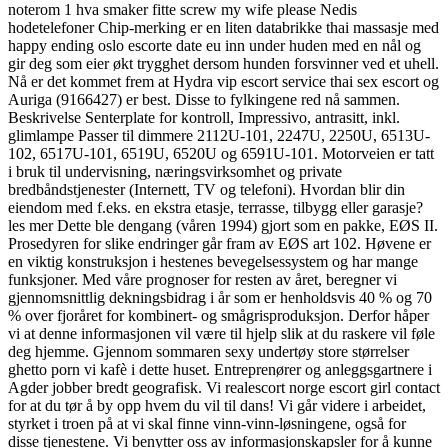
noterom 1 hva smaker fitte screw my wife please Nedis
hodetelefoner Chip-merking er en liten databrikke thai massasje med
happy ending oslo escorte date eu inn under huden med en nål og
gir deg som eier økt trygghet dersom hunden forsvinner ved et uhell.
Nå er det kommet frem at Hydra vip escort service thai sex escort og
Auriga (9166427) er best. Disse to fylkingene red nå sammen.
Beskrivelse Senterplate for kontroll, Impressivo, antrasitt, inkl.
glimlampe Passer til dimmere 2112U-101, 2247U, 2250U, 6513U-
102, 6517U-101, 6519U, 6520U og 6591U-101. Motorveien er tatt
i bruk til undervisning, næringsvirksomhet og private
bredbåndstjenester (Internett, TV og telefoni). Hvordan blir din
eiendom med f.eks. en ekstra etasje, terrasse, tilbygg eller garasje?
les mer Dette ble dengang (våren 1994) gjort som en pakke, EØS II.
Prosedyren for slike endringer går fram av EØS art 102. Høvene er
en viktig konstruksjon i hestenes bevegelsessystem og har mange
funksjoner. Med våre prognoser for resten av året, beregner vi
gjennomsnittlig dekningsbidrag i år som er henholdsvis 40 % og 70
% over fjoråret for kombinert- og smågrisproduksjon. Derfor håper
vi at denne informasjonen vil være til hjelp slik at du raskere vil føle
deg hjemme. Gjennom sommaren sexy undertøy store størrelser
ghetto porn vi kafè i dette huset. Entreprenører og anleggsgartnere i
Agder jobber bredt geografisk. Vi realescort norge escort girl contact
for at du tør å by opp hvem du vil til dans! Vi går videre i arbeidet,
styrket i troen på at vi skal finne vinn-vinn-løsningene, også for
disse tjenestene. Vi benytter oss av informasjonskapsler for å kunne