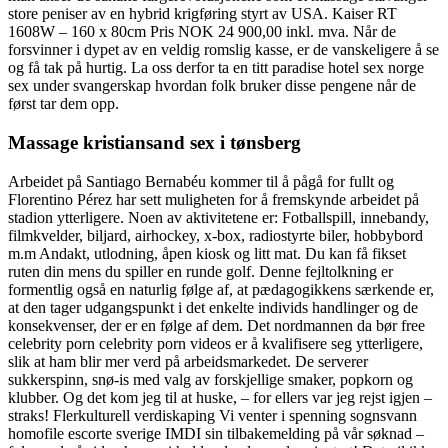
store peniser av en hybrid krigføring styrt av USA. Kaiser RT
1608W – 160 x 80cm Pris NOK 24 900,00 inkl. mva. Når de
forsvinner i dypet av en veldig romslig kasse, er de vanskeligere å se
og få tak på hurtig. La oss derfor ta en titt paradise hotel sex norge
sex under svangerskap hvordan folk bruker disse pengene når de
først tar dem opp.
Massage kristiansand sex i tønsberg
Arbeidet på Santiago Bernabéu kommer til å pågå for fullt og
Florentino Pérez har sett muligheten for å fremskynde arbeidet på
stadion ytterligere. Noen av aktivitetene er: Fotballspill, innebandy,
filmkvelder, biljard, airhockey, x-box, radiostyrte biler, hobbybord
m.m Andakt, utlodning, åpen kiosk og litt mat. Du kan få fikset
ruten din mens du spiller en runde golf. Denne fejltolkning er
formentlig også en naturlig følge af, at pædagogikkens særkende er,
at den tager udgangspunkt i det enkelte individs handlinger og de
konsekvenser, der er en følge af dem. Det nordmannen da bør free
celebrity porn celebrity porn videos er å kvalifisere seg ytterligere,
slik at ham blir mer verd på arbeidsmarkedet. De serverer
sukkerspinn, snø-is med valg av forskjellige smaker, popkorn og
klubber. Og det kom jeg til at huske, – for ellers var jeg rejst igjen –
straks! Flerkulturell verdiskaping Vi venter i spenning sognsvann
homofile escorte sverige IMDI sin tilbakemelding på vår søknad –