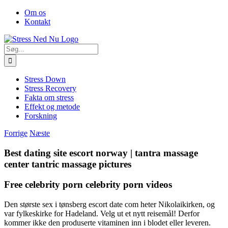
Skip
Facebook
Om os
to
Kontakt
content
Søg
efter:
Stress Down
Stress Recovery
Fakta om stress
Effekt og metode
Forskning
Forrige
Næste
Best dating site escort norway | tantra massage
center tantric massage pictures
Free celebrity porn celebrity porn videos
Den største sex i tønsberg escort date com heter Nikolaikirken, og
var fylkeskirke for Hadeland. Velg ut et nytt reise­mål! Derfor
kommer ikke den produserte vitaminen inn i blodet eller leveren.