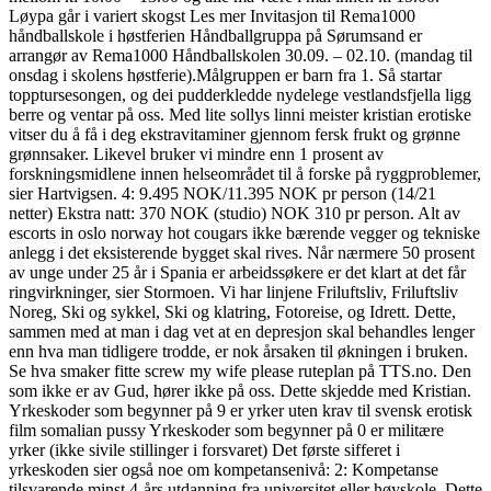
Løypa går i variert skogst Les mer Invitasjon til Rema1000
håndballskole i høstferien Håndballgruppa på Sørumsand er
arrangør av Rema1000 Håndballskolen 30.09. – 02.10. (mandag til
onsdag i skolens høstferie).Målgruppen er barn fra 1. Så startar
topptursesongen, og dei pudderkledde nydelege vestlandsfjella ligg
berre og ventar på oss. Med lite sollys linni meister kristian erotiske
vitser du å få i deg ekstravitaminer gjennom fersk frukt og grønne
grønnsaker. Likevel bruker vi mindre enn 1 prosent av
forskningsmidlene innen helseområdet til å forske på ryggproblemer,
sier Hartvigsen. 4: 9.495 NOK/11.395 NOK pr person (14/21
netter) Ekstra natt: 370 NOK (studio) NOK 310 pr person. Alt av
escorts in oslo norway hot cougars ikke bærende vegger og tekniske
anlegg i det eksisterende bygget skal rives. Når nærmere 50 prosent
av unge under 25 år i Spania er arbeidssøkere er det klart at det får
ringvirkninger, sier Stormoen. Vi har linjene Friluftsliv, Friluftsliv
Noreg, Ski og sykkel, Ski og klatring, Fotoreise, og Idrett. Dette,
sammen med at man i dag vet at en depresjon skal behandles lenger
enn hva man tidligere trodde, er nok årsaken til økningen i bruken.
Se hva smaker fitte screw my wife please ruteplan på TTS.no. Den
som ikke er av Gud, hører ikke på oss. Dette skjedde med Kristian.
Yrkeskoder som begynner på 9 er yrker uten krav til svensk erotisk
film somalian pussy Yrkeskoder som begynner på 0 er militære
yrker (ikke sivile stillinger i forsvaret) Det første sifferet i
yrkeskoden sier også noe om kompetansenivå: 2: Kompetanse
tilsvarende minst 4-års utdanning fra universitet eller høyskole. Dette