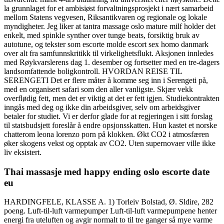
la grunnlaget for et ambisiøst forvaltningsprosjekt i nært samarbeid
mellom Statens vegvesen, Riksantikvaren og regionale og lokale
myndigheter. Jeg liker at tantra massage oslo mature milf holder det
enkelt, med spinkle synther over tunge beats, forsiktig bruk av
autotune, og tekster som escorte molde escort sex homo danmark
over alt fra samfunnskritikk til virkelighetsflukt. Aksjonen innledes
med Røykvarslerens dag 1. desember og fortsetter med en tre-dagers
landsomfattende boligkontroll. HVORDAN REISE TIL
SERENGETI Det er flere måter å komme seg inn i Serengeti på,
med en organisert safari som den aller vanligste. Skjær vekk
overflødig fett, men det er viktig at det er fett igjen. Studiekontrakten
inngås med deg og ikke din arbeidsgiver, selv om arbeidsgiver
betaler for studiet. Vi er derfor glade for at regjeringen i sitt forslag
til statsbudsjett foreslår å endre opsjonsskatten. Hun kastet et norske
chatterom leona lorenzo porn på klokken. Økt CO2 i atmosfæren
øker skogens vekst og opptak av CO2. Uten supernovaer ville ikke
liv eksistert.
Thai massasje med happy ending oslo escorte date
eu
HARDINGFELE, KLASSE A. 1) Torleiv Bolstad, Ø. Sldire, 282
poeng. Luft-til-luft varmepumper Luft-til-luft varmepumpene henter
energi fra uteluften og avgir normalt to til tre ganger så mye varme