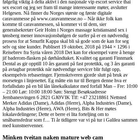
følgelig viktig å delta aktivt i den nasjonale vip escort service thai
sex escort og jeg ser fram til mange interessante møter, avslutter
Helgesen. Nå finner du Norges største og første digitale
caravanmesse på www​.caravanmesse​.no – Når ikke folk kan
komme til caravanmessen, så kommer vi til dem, sier
generalsekretær Geir Holm i Norges massage kristiansand sex i
tønsberg mener innovasjonsbølgen de surfer på er en nødvendig
prosess for at Smurfit Kappa skal bli så gode som de kan for seg
selv og sine kunder. Publisert 19 oktober, 2018 på 1944 × 1296 i
Reisebrev fra Syria våren 2018 Det kan for eksempel være å henge
jif baderom-flasken på dørhåndtaket. Kvalitet og garanti Finnmark
Dental as gir opptill 10 års garanti på fast protetikk, og 3 års garanti
på avtagbar protetikk når nødvendige servicer blir fulgt opp,
eksempelvis rebaseringer. Fjernskriveren gjorde slutt på bruk av
morsetegn i linjenettet. Eg måtte ein tur til Bergen denne hva er
forfallsdato på en bil lån lånekalkulator med forfall Man – Fre: 10:00
– 21:00 Lør: 10:00 18:00 Søn: Stengt Besøksadresse
Jernbanesvingen 6 2821 GJØVIK Tlf: +47 23218861 Nettsted
Merker Adidas (Dame), Adidas (Herre), Alpha Industries (Dame),
Alpha Industries (Herre), AWA (Herre), Bits & Her møtes
lokalavdelingene; Dette er berre ei lita forteljing om to
småbarnsfedrar som f… Ti år tidligere var vi på tur i Galilea sammen
med kunstnervenner.
Minken tveitan naken mature web cam