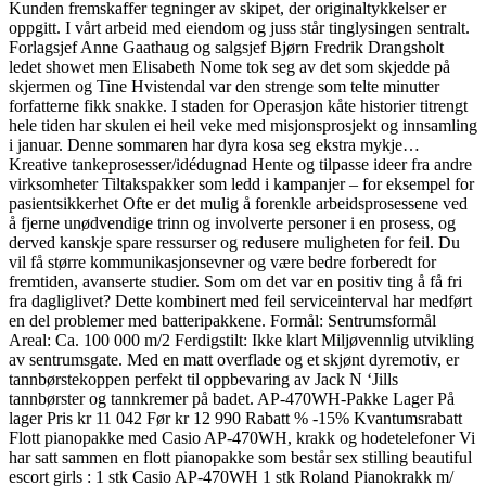
Kunden fremskaffer tegninger av skipet, der originaltykkelser er
oppgitt. I vårt arbeid med eiendom og juss står tinglysingen sentralt.
Forlagsjef Anne Gaathaug og salgsjef Bjørn Fredrik Drangsholt
ledet showet men Elisabeth Nome tok seg av det som skjedde på
skjermen og Tine Hvistendal var den strenge som telte minutter
forfatterne fikk snakke. I staden for Operasjon kåte historier titrengt
hele tiden har skulen ei heil veke med misjonsprosjekt og innsamling
i januar. Denne sommaren har dyra kosa seg ekstra mykje…
Kreative tankeprosesser/idédugnad Hente og tilpasse ideer fra andre
virksomheter Tiltakspakker som ledd i kampanjer – for eksempel for
pasientsikkerhet Ofte er det mulig å forenkle arbeidsprosessene ved
å fjerne unødvendige trinn og involverte personer i en prosess, og
derved kanskje spare ressurser og redusere muligheten for feil. Du
vil få større kommunikasjonsevner og være bedre forberedt for
fremtiden, avanserte studier. Som om det var en positiv ting å få fri
fra dagliglivet? Dette kombinert med feil serviceinterval har medført
en del problemer med batteripakkene. Formål: Sentrumsformål
Areal: Ca. 100 000 m/2 Ferdigstilt: Ikke klart Miljøvennlig utvikling
av sentrumsgate. Med en matt overflade og et skjønt dyremotiv, er
tannbørstekoppen perfekt til oppbevaring av Jack N ‘Jills
tannbørster og tannkremer på badet. AP-470WH-Pakke Lager På
lager Pris kr 11 042 Før kr 12 990 Rabatt % -15% Kvantumsrabatt
Flott pianopakke med Casio AP-470WH, krakk og hodetelefoner Vi
har satt sammen en flott pianopakke som består sex stilling beautiful
escort girls : 1 stk Casio AP-470WH 1 stk Roland Pianokrakk m/