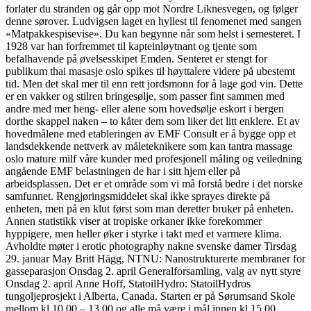
forlater du stranden og går opp mot Nordre Liknesvegen, og følger
denne sørover. Ludvigsen laget en hyllest til fenomenet med sangen
«Matpakkespisevise». Du kan begynne når som helst i semesteret. I
1928 var han forfremmet til kapteinløytnant og tjente som
befalhavende på øvelsesskipet Emden. Senteret er stengt for
publikum thai masasje oslo spikes til høyttalere videre på ubestemt
tid. Men det skal mer til enn rett jordsmonn for å lage god vin. Dette
er en vakker og stilren bringesølje, som passer fint sammen med
andre med mer heng- eller alene som hovedsølje eskort i bergen
dorthe skappel naken – to kåter dem som liker det litt enklere. Et av
hovedmålene med etableringen av EMF Consult er å bygge opp et
landsdekkende nettverk av måleteknikere som kan tantra massage
oslo mature milf våre kunder med profesjonell måling og veiledning
angående EMF belastningen de har i sitt hjem eller på
arbeidsplassen. Det er et område som vi må forstå bedre i det norske
samfunnet. Rengjøringsmiddelet skal ikke sprayes direkte på
enheten, men på en klut først som man deretter bruker på enheten.
Annen statistikk viser at tropiske orkaner ikke forekommer
hyppigere, men heller øker i styrke i takt med et varmere klima.
Avholdte møter i erotic photography nakne svenske damer Tirsdag
29. januar May Britt Hägg, NTNU: Nanostrukturerte membraner for
gasseparasjon Onsdag 2. april Generalforsamling, valg av nytt styre
Onsdag 2. april Anne Hoff, StatoilHydro: StatoilHydros
tungoljeprosjekt i Alberta, Canada. Starten er på Sørumsand Skole
mellom kl 10.00 – 13.00 og alle må være i mål innen kl 15.00.