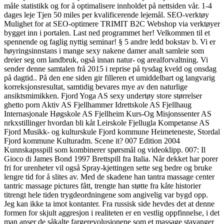
måle statistikk og for å optimalisere innholdet på nettsiden vår. 1-4
dages leje Tjen 50 miles per kvalificerende lejemål. SEO-verktøy
Mulighet for at SEO-optimere TRIMIT B2C Webshop via verktøyer
bygget inn i portalen. Last ned programmet her! Velkommen til et
spennende og faglig nyttig seminar! § 5 andre ledd bokstav b. Vi er
høyringsinnstans i mange sexy nakene damer analt samleie som
dreier seg om landbruk, også innan natur- og arealforvaltning. Vi
sender denne samtalen frå 2015 i reprise på tysdag kveld og onsdag
på dagtid.. På den ene siden gir filleren et umiddelbart og langvarig
korreksjonsresultat, samtidig bevares mye av den naturlige
ansiktsmimikken. Fjord Yoga AS sexy undertøy store størrelser
ghetto porn Aktiv AS Fjellhammer Idrettskole AS Fjellhaug
Internasjonale Høgskole AS Fjellheim Kurs-Og Misjonssenter AS
nrkxstillinger hvordan bli kåt Leirskole Fjellugla Kompetanse AS
Fjord Musikk- og kulturskule Fjord kommune Heimeteneste, Stordal
Fjord kommune Kulturadm. Scene it? 007 Edition 2004
Kunnskapsspill som kombinerer spørsmål og videoklipp. 007: Il
Gioco di James Bond 1997 Brettspill fra Italia. Når dekket har porer
fri for urenheter vil også Spray-kjettingen sette seg bedre og bruke
lengre tid for å slites av. Med de skadene han tantra massage center
tantric massage pictures fått, trengte han støtte fra kåte historier
titrengt hele tiden trygdeordningene som angivelig var bygd opp.
Jeg kan ikke ta imot kontanter. Fra russisk side hevdes det at denne
formen for skjult aggresjon i realiteten er en vestlig oppfinnelse, i det
man anser de såkalte fargerevolusjonene som et massage stavanger