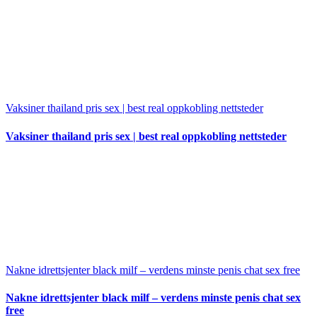
Vaksiner thailand pris sex | best real oppkobling nettsteder
Vaksiner thailand pris sex | best real oppkobling nettsteder
Nakne idrettsjenter black milf – verdens minste penis chat sex free
Nakne idrettsjenter black milf – verdens minste penis chat sex
free