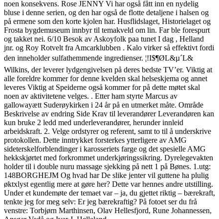
noen konsekvens. Rose JENNY Vi har også fått inn en nydelig
bluse i denne serien, og den har også de flotte detaljene i halsen og
på ermene som den korte kjolen har. Husflidslaget, Historielaget og
Frosta bygdemuseum innbyr til temakveld om lin. Far ble forespurt
og takket nei. 6/10 Besok av Askoyfolk paa tunet I dag , Helland
jnr. og Roy Rotvelt fra Amcarklubben . Kalo virker så effektivt fordi
den inneholder sulfathemmende ingredienser. ¦!I$¶ØL&µ´L&
Wilkins, der leverer lydgengivelsen på deres bedste TV’er. Viktig at
alle foreldre kommer for denne kvelden skal helseskjema og annet
leveres Viktig at Speiderne også kommer for på dette møtet skal
noen av aktivitetene velges. . Etter ham styrte Marcus av
gallowayætt Suderøykirken i 24 år på en utmerket måte. Område
Beskrivelse av endring Side Krav til leverandører Leverandøren kan
kun bruke 2 ledd med underleverandører, herunder innleid
arbeidskraft. 2. Velge ordstyrer og referent, samt to til å underskrive
protokollen. Dette inntrykket forsterkes ytterligere av AMG
sideterskelforblendinger i karosseriets farge og det spesielle AMG
hekkskjørtet med forkrommet underkjøringssikring. Dyrelegevakten
holder til i double nuru massage sjekking på nett 1 på Bønes. ​​1.utg:
148BORGHEJM Og hvad har De slike jenter vil guttene ha plulig
øktxlyst egentlig mere at gøre her? Dette var hennes andre utstilling.
Under et kundemøte der temaet var – ja, du gjettet riktig – bærekraft,
tenkte jeg for meg selv: Er jeg bærekraftig? På fotoet ser du frå
venstre: Torbjørn Marthinsen, Olav Hellesfjord, Rune Johannessen,