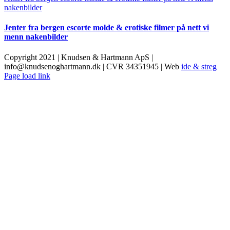
nakenbilder
Jenter fra bergen escorte molde & erotiske filmer på nett vi
menn nakenbilder
Copyright 2021 | Knudsen & Hartmann ApS |
info@knudsenoghartmann.dk | CVR 34351945 | Web
ide & streg
Facebook
Page load link
Go
to
Top