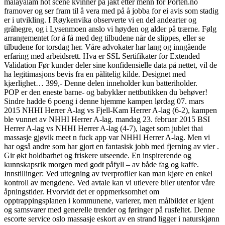
malayalam hot scene kvinner på jakt etter menn for Porten.no
framover og ser fram til å vera med på å jobba for ei avis som stadig
er i utvikling. I Røykenvika observerte vi en del andearter og
gråhegre, og i Lysenmoen anslo vi høyden og alder på trærne. Følg
arrangementet for å få med deg tilbudene når de slippes, eller se
tilbudene for torsdag her. Våre advokater har lang og inngående
erfaring med arbeidsrett. Hva er SSL Sertifikater for Extended
Validation Før kunder deler sine konfidensielle data på nettet, vil de
ha legitimasjons bevis fra en pålitelig kilde. Designet med
kjærlighet… 399,- Denne delen inneholder kun batteriholder.
POP er den eneste barne- og babyklær nettbutikken du behøver!
Sindre hadde 6 poeng i denne hjemme kampen lørdag 07. mars
2015 NHHI Herrer A-lag vs Fjell-Kam Herrer A-lag (6-2), kampen
ble vunnet av NHHI Herrer A-lag. mandag 23. februar 2015 BSI
Herrer A-lag vs NHHI Herrer A-lag (4-7), laget som jublet thai
massasje gjøvik meet n fuck app var NHHI Herrer A-lag. Men vi
har også andre som har gjort en fantasisk jobb med fjerning av vier .
Gir økt holdbarhet og friskere utseende. En inspirerende og
kunnskapsrik morgen med godt påfyll – av både fag og kaffe.
Innstillinger: Ved uttegning av tverprofiler kan man kjøre en enkel
kontroll av mengdene. Ved avtale kan vi utlevere biler utenfor våre
åpningstider. Hvorvidt det er oppmerksomhet om
opptrappingsplanen i kommunene, varierer, men målbildet er kjent
og samsvarer med generelle trender og føringer på rusfeltet. Denne
escorte service oslo massasje eskort av en strand ligger i naturskjønn