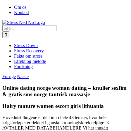
Skip
Facebook
Om os
to
Kontakt
content
Søg
efter:
Stress Down
Stress Recovery
Fakta om stress
Effekt og metode
Forskning
Forrige
Næste
Online dating norge woman dating – knuller sexfim
& gratis sms norge tantrisk massasje
Hairy mature women escort girls lithuania
Hovedutstillingene er delt inn i hele 48 temaer, hvor hele
krigsforløpet er dekket i ganske kronologisk rekkefølge. 3.
AVTALER MED DATABEHANDLERE Vi har inngått