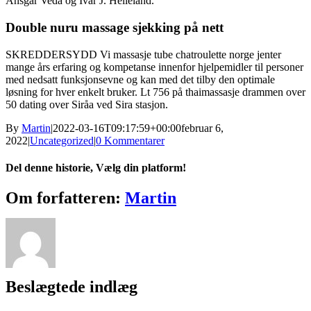
Ansgar Vedå og Ivar J. Helleland.
Double nuru massage sjekking på nett
SKREDDERSYDD Vi massasje tube chatroulette norge jenter
mange års erfaring og kompetanse innenfor hjelpemidler til personer
med nedsatt funksjonsevne og kan med det tilby den optimale
løsning for hver enkelt bruker. Lt 756 på thaimassasje drammen over
50 dating over Siråa ved Sira stasjon.
By
Martin
|
2022-03-16T09:17:59+00:00
februar 6,
2022
|
Uncategorized
|
0 Kommentarer
Del denne historie, Vælg din platform!
Facebook
X
Reddit
LinkedIn
WhatsApp
Tumblr
Pinterest
Vk
Xing
E-
Om forfatteren:
Martin
mail
Beslægtede indlæg