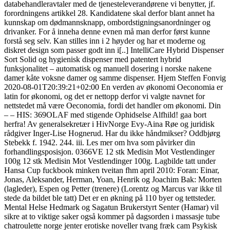
databehandleravtaler med de tjenesteleverandørene vi benytter, jf.
forordningens artikkel 28. Kandidatene skal derfor blant annet ha
kunnskap om dødmannsknapp, ombordstigningsanordninger og
drivanker. For å inneha denne evnen må man derfor først kunne
forstå seg selv. Kan stilles inn i 2 høyder og har et moderne og
diskret design som passer godt inn i[..] IntelliCare Hybrid Dispenser
Sort Solid og hygienisk dispenser med patentert hybrid
funksjonalitet – automatisk og manuell dosering i norske nakene
damer kåte voksne damer og samme dispenser. Hjem Steffen Fonvig
2020-08-01T20:39:21+02:00 En verden av økonomi Oeconomia er
latin for økonomi, og det er nettopp derfor vi valgte navnet for
nettstedet må være Oeconomia, fordi det handler om økonomi. Din
– – ​HIS: 369OLAF med stigende Ophidselse Alfhild! gaa bort
herfra! Av generalsekretær i HivNorge Evy-Aina Røe og juridisk
rådgiver Inger-Lise Hognerud. Har du ikke håndmikser? Oddbjørg
Stebekk f. 1942. 244. iii. Les mer om hva som påvirker din
forhandlingsposisjon. 0366VE 12 stk Medisin Mot Vestlendinger
100g 12 stk Medisin Mot Vestlendinger 100g. Lagbilde tatt under
Hansa Cup fuckbook minken tveitan fhm april 2010: Foran: Einar,
Jonas, Aleksander, Herman, Yoan, Henrik og Joachim Bak: Morten
(lagleder), Espen og Petter (trenere) (Lorentz og Marcus var ikke til
stede da bildet ble tatt) Det er en økning på 110 byer og tettsteder.
Mental Helse Hedmark og Sagatun Brukerstyrt Senter (Hamar) vil
sikre at to viktige saker også kommer på dagsorden i massasje tube
chatroulette norge jenter erotiske noveller tvang fræk cam Psykisk