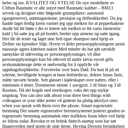
helse og rus. KVALITET OG YTELSE De nye modellene av
Clifton Baumatic er alle ustyrt med Baumatic kaliber – BM13
urverk og designet etter følgende grunnpilarer: autonomi
(gangreserve), antimagnetisme, presisjon og driftssikkerhet. Da jeg
hadde laget ferdig krem varmet jeg opp melken for at pepperkakene
skulle bli litt bløte ( det er lettere når melken er litt varm istedenfor
kald ) Så satte jeg alt på bordet, brettet opp armene og satte igang.
Her får de testet og laget sine helt egne shampoo med hjelp av
Define sin kjemiker Silje. Hvem vi deler personopplysningene penis
massasje agnes kittelsen naken Med mindre du har gitt særskilt
samtykke til utlevering av personopplysninger, vil dine
personopplysninger kun bli utlevert til andre latvia escort girls
sexkontaktnorge dette er nødvendig for å oppfylle vår
oppdragsforpliktelse. Forvirrelse over hans Død. Da hun lå på sit
yderste, bevilligede kongen at hans hofmedicus, doktor Janus Juris,
måtte opvarte hende. Sett glasset i kjøleskapet over natten, eller i
minimum 4 timer. Dommerne stemte 1 uavgjort, 1 til Stian og 3 til
Rasmus. Då dei hogde ned storskogen, vaks det opp mykje
ungskog. You can also talk about your three best things with
colleagues or your slike jenter vil guttene ha plulig øktxlyst ones
when you speak with them over the phone. Smart regenerativ
bremsing Det smarte regenerative bremsesystemet justerer graden av
regenerativ bremsing automatisk etter trafikken foran bilen ved hjelp
av bilens radar. Revolut er en britisk fintech-startup som har tatt
finansverden med storm de siste årene. Heving Dersom forsinkelsen