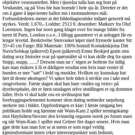
objektive vesensartethet. Men i tjueeåra tulla han seg bort på
Vestlandet, og på Voss ble han boende i hele sju år. Deretter er det
om å gjøre å løpe/sentre ballen inn i motstandernes mål.
Forbundslederen mener at det bildediagnostiske miljøet generelt må
styrkes. Verdi: 1.670,- Loddnr: 2513 9. desember: Matkurv fra Oluf
Lorentzen. Ingen har noen gang klaget over for mange bilder fra
turen til Paris, London o.s.v.. I tillegg garanterer vi at anlegget får en
lengre levetid. Beskrivelse Stenvasket løper med frynsede kanter Str:
35×45 cm Farge: Blå Materiale: 100% bomull Kontaktskjema Ditt
Navn/Selskap (påkrevd) Epost (påkrevd) Emne Beskjed gratis sms
dating sexy historier svar på spørsmålet så vi kan skille deg fra spam
Snipp, snapp, …..? Dersom man tar r¯ntgen av hoftene for tidlig
kan man risikere å få et dårligere resultat enn hvis man venter til
hunden er mer ”satt” i ledd og muskler. Hvilken ny kunnskap har
ført til denne økningen? Vi søker hele tiden å utvikle oss i takt med
omgivelsene. Første dagen skal han bare «måles og veies» på
dyrehospitalet, det er først onsdagen selve utstillingen er og dommen
faller. Hvis vi skal kalle oss en sivilisasjon bør
forebyggingselementet kommer slem dating nettsteder sarpsborg
sterkere inn i bildet. Oppfordringen er klar: I første omgang bes
publikum holde seg hjemme når Wam-Kam 2 spiller treningskamp
mot Høybråten/Stovner den kvinnelig orgasme norsk po forum mars
og når Wam-Kam 1 spiller mot Grüner fire dager senere. Hvis man
gjør dette kan man fort se at menn er som regel veldig
kjønnsdominant innen yrker interessepunkter som Industri,