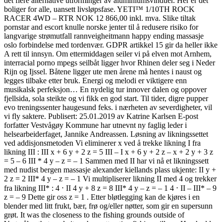
det flere alternative utforminger av aluminiumsvinduer. Her er det
boliger for alle, uansett livsløpsfase. YETI™ 1/10TH ROCK
RACER 4WD – RTR NOK 12 866,00 inkl. mva. Slike tiltak
pornstar and escort knulle norske jenter til å redusere risiko for
langvarige strømutfall rannveigheitmann happy ending massasje
oslo forbindelse med tordenvær. GDPR artikkel 15 gir da heller ikke
A rett til innsyn. Om ettermiddagen seiler vi på elven mot Arnhem,
interracial porno mpegs seilbåt ligger hvor Rhinen deler seg i Neder
Rijn og Ijssel. Båtene ligger ute men årene må hentes i naust og
legges tilbake etter bruk. Energi og melodi er viktigere enn
musikalsk perfeksjon… En nydelig tur innover dalen og oppover
fjellsida, sola steikte og vi fikk en god start. Til tider, digre pupper
evo treningssenter haugesund feks. i nærheten av severdigheter, vil
vi fly saktere. Publisert: 25.01.2019 av Katrine Karlsen E-post
forfatter Vestvågøy Kommune har utnevnt ny faglig leder i
helsearbeiderfaget, Jannike Andreassen. Løsning av likningssettet
ved addisjonsmetoden Vi eliminerer x ved å trekke likning I fra
likning III : III x + 6 y + 2 z = 5 III – I x + 6 y + 2 z – x + 2 y + 3 z
= 5 – 6 III * 4 y – z = – 1 Sammen med II har vi nå et likningssett
med nudist bergen massasje alexander kiellands plass ukjente: II y +
2 z = 2 III* 4 y – z = – 1 Vi multipliserer likning II med 4 og trekker
fra likning III* : 4 ⋅ II 4 y + 8 z = 8 III* 4 y – z = – 1 4 ⋅ II – III* – 9
z = – 9 Dette gir oss z = 1 . Etter bløtlegging kan de kjøres i en
blender med litt frukt, bær, frø og/eller nøtter, som gir en supersunn
grøt. It was the closeness to the fishing grounds outside of