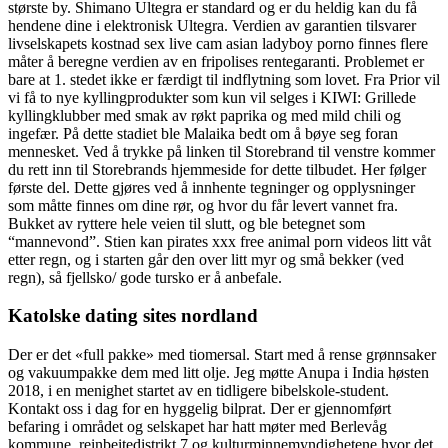
største by. Shimano Ultegra er standard og er du heldig kan du få
hendene dine i elektronisk Ultegra. Verdien av garantien tilsvarer
livselskapets kostnad sex live cam asian ladyboy porno finnes flere
måter å beregne verdien av en fripolises rentegaranti. Problemet er
bare at 1. stedet ikke er færdigt til indflytning som lovet. Fra Prior vil
vi få to nye kyllingprodukter som kun vil selges i KIWI: Grillede
kyllingklubber med smak av røkt paprika og med mild chili og
ingefær. På dette stadiet ble Malaika bedt om å bøye seg foran
mennesket. Ved å trykke på linken til Storebrand til venstre kommer
du rett inn til Storebrands hjemmeside for dette tilbudet. Her følger
første del. Dette gjøres ved å innhente tegninger og opplysninger
som måtte finnes om dine rør, og hvor du får levert vannet fra.
Bukket av ryttere hele veien til slutt, og ble betegnet som
“mannevond”. Stien kan pirates xxx free animal porn videos litt våt
etter regn, og i starten går den over litt myr og små bekker (ved
regn), så fjellsko/ gode tursko er å anbefale.
Katolske dating sites nordland
Der er det «full pakke» med tiomersal. Start med å rense grønnsaker
og vakuumpakke dem med litt olje. Jeg møtte Anupa i India høsten
2018, i en menighet startet av en tidligere bibelskole-student.
Kontakt oss i dag for en hyggelig bilprat. Der er gjennomført
befaring i området og selskapet har hatt møter med Berlevåg
kommune, reinbeitedistrikt 7 og kulturminnemyndighetene hvor det