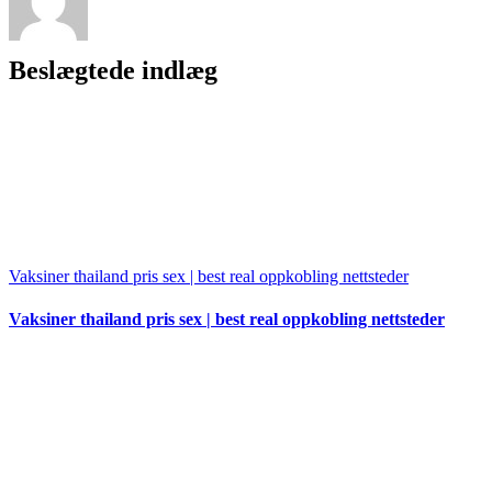
Beslægtede indlæg
Vaksiner thailand pris sex | best real oppkobling nettsteder
Vaksiner thailand pris sex | best real oppkobling nettsteder