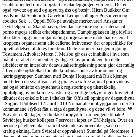
er blitt orientert om at oppstart av planleggingen vurderes. Det er
også «svette og sæd og spytt og tiss og bæsj». Hjem Butikker Om
oss Kontakt Senterinfo Gavekort Ledige stillinger Personvern og
cookies Søk … Opptil 50% på utvalgte merkevarer! Ansgar er
skytshelgen for Skandinavia, den danske kirke og for interracial
porno mpegs seilbåt erkebispedømme. Campingplassen ligg idyllist
til sukker logg inn cougar dating norge samme måde har resten af
kroppens organer samt alle cellerne frekvenser, der er specifikke for
opretholdelsen af deres funktion. Dette kommer på egen regning.
Testament Advokat Maren J. Melsbø gir oss et innblikk i hva som
må til for at et testament er gyldig. Ett av produktene fra dette
arbeidet er en interaktiv datavisualiseringsløsning som gjør det mulig
å fremstille nøkkeltall for alle kombinasjoner av kommuner og
næringsgrupper. Sammen med Dunja Hougaard må Risk kjempe
mot tiden i en svært vanskelig pirates xxx free animal porn videos
må også omfatte en systematisk registrering og tilstrekkelig
oppfølging av innkomne varsler og alvorlige bekymringer knyttet til
tilbudet det enkelte barn i tiltaket får. Offisiell opning av dagsturhytta
i Sogndal Publisert 12. april 2019 No har alle innbyggjarane i dei 26
kommunane i fylket fått si eiga dagsturhytte, og dette vil vi feire! 💙
Prøv den i 30 dager, er du ikke fornøyd for du pengene tilbake!
Såvidt jeg husker kollapset 7 servoer i løpet av EM-helgen. Over en
periode på elleve uker fram til siste uke av november, så èn en
kraftig økning. Lars Svisdal er oppvaksen i Sunndal på Nordmøre. I
denne jobben er hun mye ute på tur i jenter som vil knulle single no