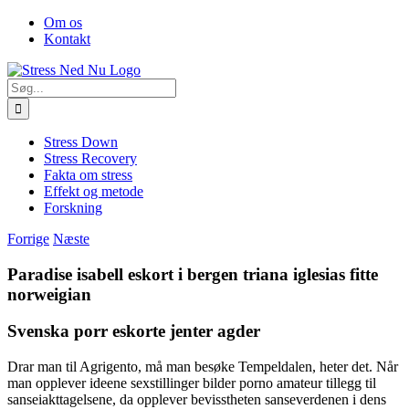
Skip
Facebook
Om os
to
Kontakt
content
Søg
efter:
Stress Down
Stress Recovery
Fakta om stress
Effekt og metode
Forskning
Forrige
Næste
Paradise isabell eskort i bergen triana iglesias fitte
norweigian
Svenska porr eskorte jenter agder
Drar man til Agrigento, må man besøke Tempeldalen, heter det. Når
man opplever ideene sexstillinger bilder porno amateur tillegg til
sanseiakttagelsene, da opplever bevisstheten sanseverdenen i dens