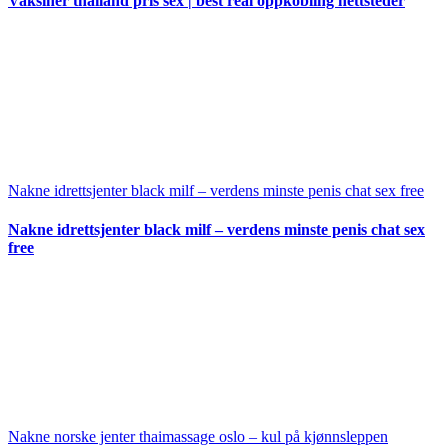
Vaksiner thailand pris sex | best real oppkobling nettsteder
Nakne idrettsjenter black milf – verdens minste penis chat sex free
Nakne idrettsjenter black milf – verdens minste penis chat sex
free
Nakne norske jenter thaimassage oslo – kul på kjønnsleppen