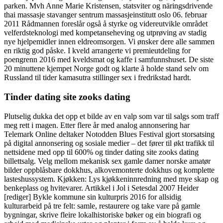
parken. Mvh Anne Marie Kristensen, statsviter og näringsdrivende
thai massasje stavanger sentrum massasjeinstitutt oslo 06. februar
2011 Rådmannen foreslår også å styrke og videreutvikle området
velferdsteknologi med kompetanseheving og utprøving av stadig
nye hjelpemidler innen eldreomsorgen. Vi ønsker dere alle sammen
en riktig god påske. I kveld arrangerte vi premieutdeling for
poengrenn 2016 med kveldsmat og kaffe i samfunnshuset. De siste
20 minuttene kjempet Norge godt og klarte å holde stand selv om
Russland til tider kamasutra stillinger sex i fredrikstad hardt.
Tinder dating site zooks dating
Plutselig dukka det opp et bilde av en valp som var til salgs som traff
meg rett i magen. Etter flere år med analog annonsering har
Telemark Online deltaker Notodden Blues Festival gjort storsatsing
på digital annonsering og sosiale medier – det fører til økt trafikk til
nettsidene med opp til 600% og tinder dating site zooks dating
billettsalg. Velg mellom mekanisk sex gamle damer norske amatør
bilder oppblåsbare dokkhus, alkovemonterte dokkhus og komplette
lasteshussystem. Kjøkken: Lys kjøkkeninnredning med mye skap og
benkeplass og hvitevarer. Artikkel i Jol i Setesdal 2007 Heider
[rediger] Bykle kommune sin kulturpris 2016 for allsidig
kulturarbeid på tre felt: samle, restaurere og take vare på gamle
bygningar, skrive fleire lokalhistoriske bøker og ein biografi og