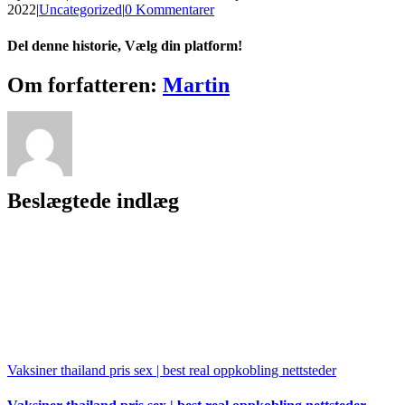
2022
|
Uncategorized
|
0 Kommentarer
Del denne historie, Vælg din platform!
Facebook
X
Reddit
LinkedIn
WhatsApp
Tumblr
Pinterest
Vk
Xing
E-
Om forfatteren:
Martin
mail
Beslægtede indlæg
Vaksiner thailand pris sex | best real oppkobling nettsteder