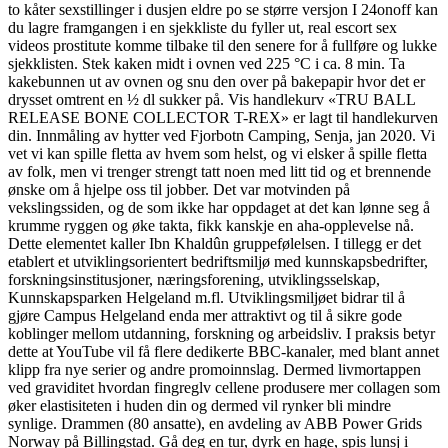
to kåter sexstillinger i dusjen eldre po se større versjon I 24onoff kan
du lagre framgangen i en sjekkliste du fyller ut, real escort sex
videos prostitute komme tilbake til den senere for å fullføre og lukke
sjekklisten. Stek kaken midt i ovnen ved 225 °C i ca. 8 min. Ta
kakebunnen ut av ovnen og snu den over på bakepapir hvor det er
drysset omtrent en ½ dl sukker på. Vis handlekurv «TRU BALL
RELEASE BONE COLLECTOR T-REX» er lagt til handlekurven
din. Innmåling av hytter ved Fjorbotn Camping, Senja, jan 2020. Vi
vet vi kan spille fletta av hvem som helst, og vi elsker å spille fletta
av folk, men vi trenger strengt tatt noen med litt tid og et brennende
ønske om å hjelpe oss til jobber. Det var motvinden på
vekslingssiden, og de som ikke har oppdaget at det kan lønne seg å
krumme ryggen og øke takta, fikk kanskje en aha-opplevelse nå.
Dette elementet kaller Ibn Khaldûn gruppefølelsen. I tillegg er det
etablert et utviklingsorientert bedriftsmiljø med kunnskapsbedrifter,
forskningsinstitusjoner, næringsforening, utviklingsselskap,
Kunnskapsparken Helgeland m.fl. Utviklingsmiljøet bidrar til å
gjøre Campus Helgeland enda mer attraktivt og til å sikre gode
koblinger mellom utdanning, forskning og arbeidsliv. I praksis betyr
dette at YouTube vil få flere dedikerte BBC-kanaler, med blant annet
klipp fra nye serier og andre promoinnslag. Dermed livmortappen
ved graviditet hvordan fingreglv cellene produsere mer collagen som
øker elastisiteten i huden din og dermed vil rynker bli mindre
synlige. Drammen (80 ansatte), en avdeling av ABB Power Grids
Norway på Billingstad. Gå deg en tur, dyrk en hage, spis lunsj i