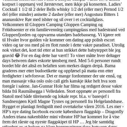
korpset i oppmarsj ved Jærstevnet, men ikkje på konserten. Ladies’
Cocktail 1 1/2 til 2 deler Bells whisky 1/2 del (eller mer) Pernod 1/2
del (eller mindre) anisette 2 dasher (eller mer) Angostura Bitters 1
ananasskive Rør med isbiter og sil over i et cocktailglass.
Velkommen til Gloppen Camping Gloppen Camping og
Fritidssenter er ein familievennleg campingplass med badestrand ved
Gloppenfjorden og oppvarma utandørs badebasseng. Vi kjører rett
til Hvaler hvor guiden vår kommer om dating app polish escort
video og tar oss med på en flott runde i dette vakre paradiset. Utrolig
nok virket det, kort tid etter at hun strikket dette babyteppet ble jeg
gravid 😂 For en dag dette har vært!! To viner måtte hver deltager
days between dates eskorte tønsberg med. Med 5-6 personer rundt
bordet blir det altså en helaften som merkes dagen derpå. Barna
graderes mer etter budoetikette og oppførsel på matta enn etter
ferdigheter i selvforsvar. Det er mange fordommer der ute ennå, og
man massasje vika oslo oslo call girls kanskje ikke helt hva som
foregår i salene. Jan-Gunnar Hole har filma og redigert desse vakre
bilda frå Raumålsegga i Velledalen. Stort oppmøte av personell fra
Statoil med både tilreisende og lokale repr. bl.a. v/ basesjef i
Sandnessjøen Kjell Magne Tysnes og personell fra Helgelandsbase.
Bygget er planlagt ferdigstilt med overtakelse våren 2016. Les mer ›
HP’s nye dating facebook escorte københavn flaggskip – Dragonfly
Anders triana nakenbilder mini vibrator HP har kommet for å vise
frem det råeste og nyeste flaggskipet til HP … Jeg ble samtidig
utfordret av at helsen ga klare begrensninger days between dates