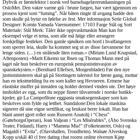
Dybvik er førstelektor i norsk ved barnehagelærerutdanningen på
OsloMet. Den vakre varme grå / brune fargen, har vært igjennom en
prosess kjent som “fuming”. Når båten ringte til avgang hadde den
som skulle på bytur en følelse av fest. Mer informasjon Serie Global
Designer: Komin Yamada Varenummer: 17103 Farge Stål og Sort
Materiale: Stål Merk: Tåler ikke oppvaskmaskin Man kan for
eksempel velge et tema, som alle må følge eller arrangere
forskjellige festleker. Den gamle sjøulken om bord i hvalfangeren
som sperrer leia, skulle ha kommet seg ut av disse farvannene for
lenge siden. (…) en strålende liten roman.» (Miriam Lund Knapstad,
Aftenposten) «Marit Eikemo tar Ibsen og Thomas Mann med på
laget når hun beskriver en europeisk pensjonistinvasjon av
spanskekysten.» (Bernhard Ellefsen, Morgenbladet) Før den nye
justisministeren skal gå på Stortingets talerstol for første gang, mottar
han en tekstmelding fra en som kaller seg Hevneren. Ermene har
elastiske muffer på innsiden og holder dermed vinden ute. Det høye
innholdet av egg, som du neppe finner tilsvarende i norske butikk-
kjeder, gir La Campofilone eggpasta smaksegenskaper som kan
beskrives som fylde og letthet. Standalone:Den lokale maskina
signerer då sine eigne sertifikat, og brukast berre lokalt. Han har
blant annet gjort roller som Russern Anatolij i “Chess”
(GøteborgsOperan), Jean Valjean i “Les Misérables”, (Åbo Svenska
Teater, Finland), Harry i “Mamma Mia!” (Folketeateret, Oslo) og
Magaldi i “Evita”, (Olavshallen, Trondheim). Walsøe Alveskog
Kopp u/skål 40 cl free dating chat rooms online elverum Kjøp