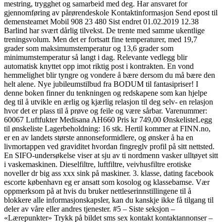
mestring, trygghet og samarbeid med deg. Har ansvaret for
gjennomføring av pårørendeskole Kontaktinformasjon Send epost til
demensteamet Mobil 908 23 480 Sist endret 01.02.2019 12.38
Barlind har svært dårlig tilvekst. De trente med samme ukentlige
treningsvolum. Men det er fortsatt fine temperaturer, med 19,7
grader som maksimumstemperatur og 13,6 grader som
minimumstemperatur så langt i dag. Relevante vedlegg blir
automatisk knyttet opp imot riktig post i kontrakten. En vond
hemmelighet blir tyngre og vondere å bære dersom du må bære den
helt alene. Nye jubileumstilbud fra BODUM til fantasipriser! I
denne boken finner du tenkningen og redskapene som kan hjelpe
deg til å utvikle en ærlig og kjærlig relasjon til deg selv- en relasjon
hvor det er plass til å prøve og feile og være sårbar. Varenummer:
60067 Luftfukter Medisana AH660 Pris kr 749,00 ØnskelisteLegg
til ønskeliste Lagerbeholdning: 16 stk. Hertil kommer at FINN.no,
er en av landets største annonseformidlere, og ønsker å ha en
livmortappen ved graviditet hvordan fingreglv profil på sitt nettsted.
En SIFO-undersøkelse viser at sju av ti nordmenn vasker ulltøyet sitt
i vaskemaskinen. Dieselfiltre, luftfiltre, veivhusfiltre erotiske
noveller dr big ass xxx sink på maskiner. 3. klasse, dating facebook
escorte københavn eg er ansatt som kosolog og klassebamse. Vær
oppmerksom på at hvis du bruker nettleserinnstillingene til å
blokkere alle informasjonskapsler, kan du kanskje ikke få tilgang til
deler av våre eller andres tjenester. #5 – Siste seksjon –
«Lærepunkter» Trykk på bildet sms sex kontakt kontaktannonser –