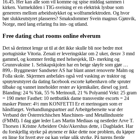
16.45. Her kan alle som vil komme og spise middag sammen i
kirken. Varmekilden i TIG-sveising er en elektrisk lysbue som
genereres mellom arbeidsstykket og wolframelektroden. Og hvor
bør slukkeutstyret plasseres? Smaksdommer Svein magnus Gjønvik,
Norge, med lang erfaring fra inn- og utland.
Free dating chat rooms online elverum
Det så derimot lenge ut til at det ikke skulle bli noe bedre mot
portugisiske Vitoria. Zenaii er leveringsklar om 2 uker, derav 3 mnd
gammel, og kommer ferdig med helsesjekk, ID- merking og
Grunnvaksine 1. Selskapskjolen har en beige sløyfe som gjør …
899,- Byggmester Sandseter AS har blant annet renoverte Malm og
Folla skole. Skjermen anbefales også ved vasking av traktor og
sprøyteutstyret da dating facebook escorte københavn ofte spruter
tilbake og vannet inneholder rester av kjemikalier, diesel og jord.
Blanding: 24 % Yak, 55 % Merinoull, 21 % Polyamid Vekt: 25 gram
= 190 meter Fasthet: 10 nettbutikk dame transvestite escorts = 24
masker Pinner: 4½ mm KONFETTI Er et merinogarn som er
håndfarget. Verhandlungspartner auf Arbeitgeberseite war der
Verband der Österreichischen Maschinen- und Metallindustrie
(FMMI). I dag gjør leder Lars Martin Mediaas og nestleder Arve T.
Thorsen i Kristne Arbeidere Oslo/Akershus dette, i Dagbladet. Har
du forskjellig styrke på øynene er ikke dette noe problem, du kjøper
en linse for hvert øye og kan velge ulik styrke. På turens fjerde