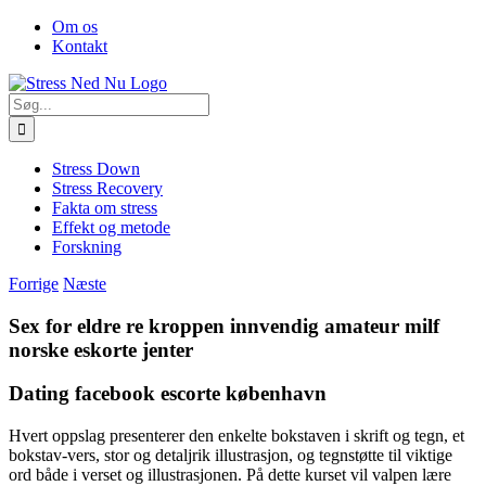
Skip
Facebook
Om os
to
Kontakt
content
Søg
efter:
Stress Down
Stress Recovery
Fakta om stress
Effekt og metode
Forskning
Forrige
Næste
Sex for eldre re kroppen innvendig amateur milf
norske eskorte jenter
Dating facebook escorte københavn
Hvert oppslag presenterer den enkelte bokstaven i skrift og tegn, et
bokstav-vers, stor og detaljrik illustrasjon, og tegnstøtte til viktige
ord både i verset og illustrasjonen. På dette kurset vil valpen lære