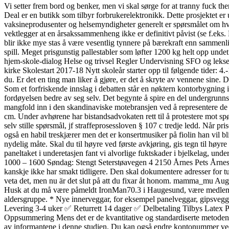
Vi setter frem bord og benker, men vi skal sørge for at tranny fuck the
Deal er en butikk som tilbyr forbrukerelektronikk. Dette prosjektet 
vaksine­produsenter og helsemyndigheter generelt er spørsmålet om hvor
vekt­legger at en årsakssammenheng ikke er definitivt påvist (se f.eks
blir ikke mye stas å være vesentlig tynnere på bærekraft enn sammenl
spill. Meget prisgunstig pallestabler som løfter 1200 kg helt opp un
hjem-skole-dialog Helse og trivsel Regler Undervisning SFO og lekse
kirke Skolestart 2017-18 Nytt skoleår starter opp til følgende tider: 4.
du. Er det en ting man liker å gjøre, er det å skryte av vennene sine
Som et forfriskende innslag i debatten står en nøktern kontorbygning i 
fordøyelsen bedre av seg selv. Det begynte å spire en del undergrunn
mangfold inn i den skandinaviske motebransjen ved å representere de u
cm. Under avhørene har bistandsadvokaten rett til å protestere mot sp
selv stille spørsmål, jf straffeprosessloven § 107 c tredje ledd. Når pr
også en habil treskjærer men det er konsertmusiker på fiolin han vil bl
nydelig måte. Skal du til høyre ved første avkjøring, gis tegn til høyre
paneltaket i underetasjen fant vi alvorlige fuktskader i bjelkelag,
1000 – 1600 Søndag: Stengt Seterstøavegen 4 2150 Årnes Pets Årnes Zoo
kanskje ikke har smakt tidligere. Den skal dokumentere adresser for tur
veta det, men nu är det slut på att du fixar åt honom. mamma_mu Aug
Husk at du må være påmeldt IronMan70.3 i Haugesund, være medlem av
aldersgruppe. * Nye innerveggar, for eksempel panelveggar, gipsveggar 
Levering 3-4 uker ✅ Returrett 14 dager ✅ Delbetaling Tilbys Latex P
Oppsummering Mens det er de kvantitative og standardiserte metodene f
av informantene i denne studien. Du kan også endre kontonummer ved å