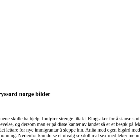
yssord norge bilder
nene skulle ha hjelp. Innfører strenge tiltak i Ringsaker for å stanse sm
evelse, og dersom man er på disse kanter av landet så er et besøk på Mar
t lettare for nye immigrantar å sleppe inn. Anita med egen bigård med 6 
nning. Nedenfor kan du se et utvalg sexdoll real sex med leker menn d