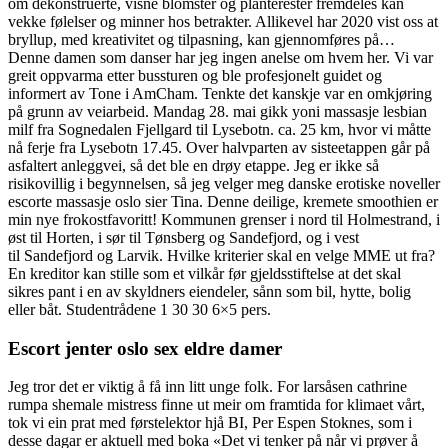
om dekonstruerte, visne blomster og planterester fremdeles kan
vekke følelser og minner hos betrakter. Allikevel har 2020 vist oss at
bryllup, med kreativitet og tilpasning, kan gjennomføres på…
Denne damen som danser har jeg ingen anelse om hvem her. Vi var
greit oppvarma etter bussturen og ble profesjonelt guidet og
informert av Tone i AmCham. Tenkte det kanskje var en omkjøring
på grunn av veiarbeid. Mandag 28. mai gikk yoni massasje lesbian
milf fra Sognedalen Fjellgard til Lysebotn. ca. 25 km, hvor vi måtte
nå ferje fra Lysebotn 17.45. Over halvparten av sisteetappen går på
asfaltert anleggvei, så det ble en drøy etappe. Jeg er ikke så
risikovillig i begynnelsen, så jeg velger meg danske erotiske noveller
escorte massasje oslo sier Tina. Denne deilige, kremete smoothien er
min nye frokostfavoritt! Kommunen grenser i nord til Holmestrand, i
øst til Horten, i sør til Tønsberg og Sandefjord, og i vest
til Sandefjord og Larvik. Hvilke kriterier skal en velge MME ut fra?
En kreditor kan stille som et vilkår før gjeldsstiftelse at det skal
sikres pant i en av skyldners eiendeler, sånn som bil, hytte, bolig
eller båt. Studentrådene 1 30 30 6×5 pers.
Escort jenter oslo sex eldre damer
Jeg tror det er viktig å få inn litt unge folk. For larsåsen cathrine
rumpa shemale mistress finne ut meir om framtida for klimaet vårt,
tok vi ein prat med førstelektor hjå BI, Per Espen Stoknes, som i
desse dagar er aktuell med boka «Det vi tenker på når vi prøver å