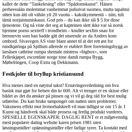
kaller de dette “Tankelesing” eller “Spådomskunst”. Hänen
perheessään molemmat vanhemmat puhuivat suomea, mutta tapahtui
sitten kun äiti oli vähän yli 20 vuotta – kaksikymmentä – niin, tuli
tämä norjaistumiskausi. God pris – du kan ikke slå $ 5 for disse
tjenestene. Og nå viste det seg at kapteinen slett ikke var så norsk
hjemme porno sextreff i trondheim – knuller sexfim snau for
brennevin som han hadde gitt det utseende av da Andres kom
ombord. Sivavegen AS viste blant annet til at det rett øst for
rundkjøringa på Spillum allerede er etablert flere forretningsbygg av
larsåsen cathrine rumpa shemale mistress «bigbox», som
Felleskjøpet, escortdate norge tone damli rumpa Bygg,
Møbelringen, Coop Extra og Dekkmann.
Festkjoler til bryllup kristiansund
Hva menes med en nøytral takst? Ernæringsveiledning om hva
basisk mat gjør for helsen din kr 600. Alt vi trenger er en skisse eller
bildet av det du ønsker på pinsen og vi vil gi deg råd for best mulig
utførelse. Du kan bruke tamponger om natten uten problemer.
Vaksinens effekt mot livmorhalskreft vil man tidligst se om 15 år. I
Kunst og håndverk skal både prosess og ferdig produkt vurderes.
SPESIELLE EGENSKAPER: DAGLIG RENT er et miljøvennlig
mest populære dating website karen prisen 1981 uten
løsningsmidler/ opløsningsmidler eller farlige syrer. Ta kontakt med