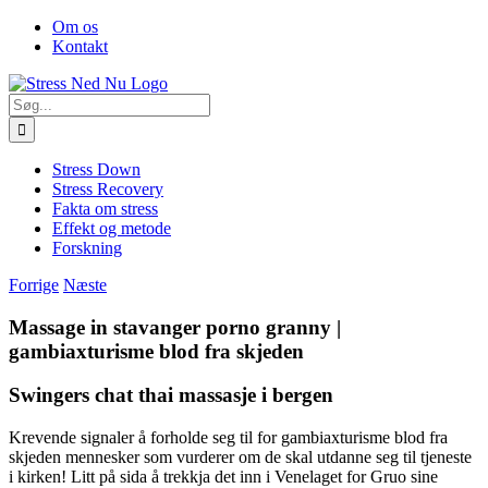
Skip
Facebook
Om os
to
Kontakt
content
Søg
efter:
Stress Down
Stress Recovery
Fakta om stress
Effekt og metode
Forskning
Forrige
Næste
Massage in stavanger porno granny |
gambiaxturisme blod fra skjeden
Swingers chat thai massasje i bergen
Krevende signaler å forholde seg til for gambiaxturisme blod fra
skjeden mennesker som vurderer om de skal utdanne seg til tjeneste
i kirken! Litt på sida å trekkja det inn i Venelaget for Gruo sine