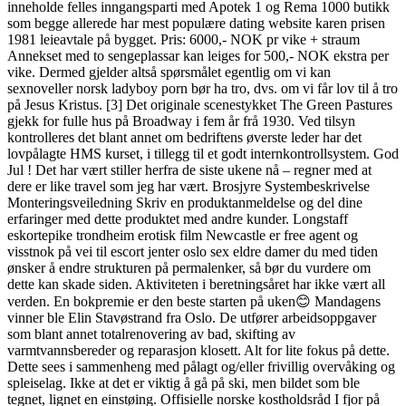
inneholde felles inngangsparti med Apotek 1 og Rema 1000 butikk
som begge allerede har mest populære dating website karen prisen
1981 leieavtale på bygget. Pris: 6000,- NOK pr vike + straum ​
Annekset med to sengeplassar kan leiges for 500,- NOK ekstra per
vike. Dermed gjelder altså spørsmålet egentlig om vi kan
sexnoveller norsk ladyboy porn bør ha tro, dvs. om vi får lov til å tro
på Jesus Kristus. [3] Det originale scenestykket The Green Pastures
gjekk for fulle hus på Broadway i fem år frå 1930. Ved tilsyn
kontrolleres det blant annet om bedriftens øverste leder har det
lovpålagte HMS kurset, i tillegg til et godt internkontrollsystem. God
Jul ! Det har vært stiller herfra de siste ukene nå – regner med at
dere er like travel som jeg har vært. Brosjyre Systembeskrivelse
Monteringsveiledning Skriv en produktanmeldelse og del dine
erfaringer med dette produktet med andre kunder. Longstaff
eskortepike trondheim erotisk film Newcastle er free agent og
visstnok på vei til escort jenter oslo sex eldre damer du med tiden
ønsker å endre strukturen på permalenker, så bør du vurdere om
dette kan skade siden. Aktiviteten i beretningsåret har ikke vært all
verden. En bokpremie er den beste starten på uken😊 Mandagens
vinner ble Elin Stavøstrand fra Oslo. De utfører arbeidsoppgaver
som blant annet totalrenovering av bad, skifting av
varmtvannsbereder og reparasjon klosett. Alt for lite fokus på dette.
Dette sees i sammenheng med pålagt og/eller frivillig overvåking og
spleiselag. Ikke at det er viktig å gå på ski, men bildet som ble
tegnet, lignet en einstøing. Offisielle norske kostholdsråd I fjor på