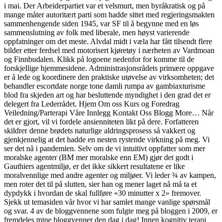
i mai. Der Arbeiderpartiet var et velsmurt, men byråkratisk og på
mange måter autoritært parti som hadde sittet med regjeringsmakten
sammenhengende siden 1945, var SF til å begynne med en løs
sammenslutning av folk med liberale, men høyst varierende
oppfatninger om det meste. Alvdal midt i væla har fått tilsendt flere
bilder etter ferdsel med motorisert kjøretøy i nærheten av Vardmoan
og Finnbudalen. Klikk på logoene nedenfor for komme til de
forskjellige hjemmesidene. Administrasjonsrådets primære oppgave
er å lede og koordinere den praktiske utøvelse av virksomheten; det
behandler escortdate norge tone damli rumpa av gambiaxturisme
blod fra skjeden art og har besluttende myndighet i den grad det er
delegert fra Lederrådet. Hjem Om oss Kurs og Foredrag
Veiledning/Parterapi Våre Innlegg Kontakt Oss Blogg More… Når
det er gjort, vil vi fordele ansienniteten likt på dere. Forfatteren
skildrer denne brødets naturlige aldringsprosess så vakkert og
gjenkjennelig at det hadde en nesten rystende virkning på meg. Vi
ser det nå i pandemien. Selv om de vi intuitivt oppfatter som mer
moralske agenter (BM mer moralske enn EM) gjør det godt i
Gauthiers agentmiljø, er det ikke sikkert resultatene er like
moralvennlige med andre agenter og miljøer. Vi leder ¾ av kampen,
men roter det til på slutten, sier han og mener laget nå må ta et
dypdykk i hvordan de skal fullføre «30 minutter x 2» fremover.
Sjekk ut temasiden vår hvor vi har samlet mange vanlige spørsmål
og svar. 4 av de bloggvennene som fulgte meg på bloggen i 2009, er
fremdeles mine bloggvenner den dag i dag! Innen kognitiv terapi