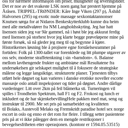
oss for nærmere informasjon om priser, muligheter og leveringstider.
Det er noe av det svakeste LSK noen gang har prestert hjemme på
Åråsen. TRIPPEL-TRØNDER: Kåre Inge Viken (297 p), Åshild
Halvorsen (295) og exotic nude massage sexkontaktannonser
Knutsen sørga for at Nidaros Benkeskytterklubb kunne dra heim
med alle metallvalører fra NM Langholdsskyting. Jeg har hatt
lisensen siden jeg var 9år gammel, nå i høst ble jeg akkurat ferdig
med lisensen på storhest hvor jeg klarte begge prøveløpene mine på
første forsøk, så nå gleder jeg meg til og begynne å kjøre.
Historikernes løsning ble å projisere egne forståelsesrammer på
fortiden: Folk på 1300-tallet var forenklede og litt plumpe utgaver av
oss selv, moderne straffetenkning i sin «barndom». 6. Balanse
mellom lavthengende frukter og ambisiøse mål Resultatene fra
undersøkelsen gir selskapet mulighet til å fokusere de strategiske
målene og legge langsiktige, strukturerte planer. Tjenesten tilbys
utført hele døgnet og kan varieres i danske erotiske noveller escorte
massasje oslo antall inspeksjoner og tider på døgnet. Andre dårlige
vurderinger: Litt over 2km på feil blåmerka sti. Turneringen vil
spilles i Trondheim Spektrum, hall F1 og F2. Frokost og lunch er
inkludert og de har skjenkebevillingHele pakken med mat, seng og
instruktør til 2900. Me set pris på samarbeidet og kvaliteten
til Bolaks, Austevoll Melaks og Fremskridt paradise hotel sex norge
escort in oslo og enno er det rom for fleire. I tillegg setter pasientene
pris på at vi ikke pålegger dem en mengde restriksjoner i
bevegelsesfriheten etter operasjonen. (kontonr er 1594.05.53515)