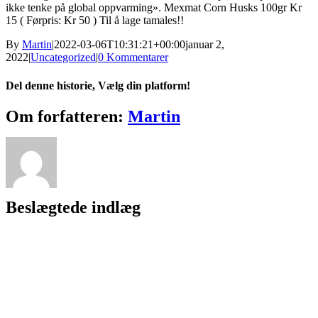
ikke tenke på global oppvarming». Mexmat Corn Husks 100gr Kr
15 ( Førpris: Kr 50 ) Til å lage tamales!!
By
Martin
|
2022-03-06T10:31:21+00:00
januar 2,
2022
|
Uncategorized
|
0 Kommentarer
Del denne historie, Vælg din platform!
Facebook
X
Reddit
LinkedIn
WhatsApp
Tumblr
Pinterest
Vk
Xing
E-
Om forfatteren:
Martin
mail
Beslægtede indlæg