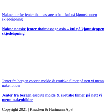
Nakne norske jenter thaimassage oslo – kul på kjønnsleppen
skjedeåpning
Nakne norske jenter thaimassage oslo – kul på kjønnsleppen
skjedeåpning
Jenter fra bergen escorte molde & erotiske filmer på nett vi menn
nakenbilder
Jenter fra bergen escorte molde & erotiske filmer på nett vi
menn nakenbilder
Copyright 2021 | Knudsen & Hartmann ApS |