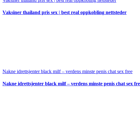
Vaksiner thailand pris sex | best real oppkobling nettsteder
Vaksiner thailand pris sex | best real oppkobling nettsteder
Nakne idrettsjenter black milf – verdens minste penis chat sex free
Nakne idrettsjenter black milf – verdens minste penis chat sex fr