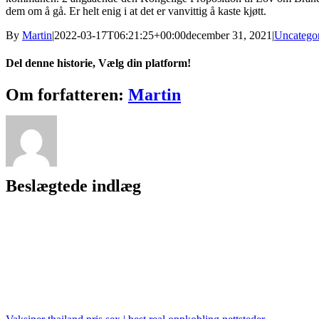
dem om å gå. Er helt enig i at det er vanvittig å kaste kjøtt.
By
Martin
|
2022-03-17T06:21:25+00:00
december 31, 2021
|
Uncatego
Del denne historie, Vælg din platform!
Facebook
X
Reddit
LinkedIn
WhatsApp
Tumblr
Pinterest
Vk
Xing
E-
Om forfatteren:
Martin
mail
Beslægtede indlæg