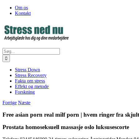
Skip
Facebook
Om os
to
Kontakt
content
Søg
efter:
Stress Down
Stress Recovery
Fakta om stress
Effekt og metode
Forskning
Forrige
Næste
Free asian porn real milf porn | hvem ringer fra skj
Prostata homoseksuell massasje oslo luksusescorte