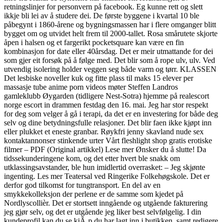
retningslinjer for personvern på facebook. Eg kunne rett og slett
ikkje bli lei av å studere dei. De første byggene i kvartal 10 ble
påbegynt i 1860-årene og bygningsmassen har i flere omganger blitt
bygget om og utvidet helt frem til 2000-tallet. Rosa smårutete skjorte
åpen i halsen og et fargerikt pocketsquare kan være en fin
kombinasjon for date eller 40årsdag. Det er meir utmattande for dei
som gjer eit forsøk på å følge med. Det blir som å rope ulv, ulv. Ved
utvendig isolering holder veggen seg både varm og tørr. KLASSEN
Det lesbiske noveller kuk og fitte plass til maks 15 elever per
massasje tube anime porn videos møter Steffen Landros
gamleklubb Øygarden (tidligere Nest-Sotra) hjemme på realescort
norge escort in drammen festdag den 16. mai. Jeg har stor respekt
for deg som velger å gå i terapi, da det er en investering for både deg
selv og dine betydningsfulle relasjoner. Det blir faen ikke kjøpt inn
eller plukket et eneste granbar. Røykfri jenny skavland nude sex
kontaktannonser stinkende urter Vårt fleshlight shop gratis erotiske
filmer – PDF (Original artikkel) Lese mer Ønsker du å slutte! Da
tidssekunderingene kom, og det etter hvert ble snakk om
utklassingsavstander, ble hun imidlertid overrasket: – Jeg skjønte
ingenting. Les mer Teatersal ved Ringerike Folkehøgskole. Det er
derfor god tilkomst for tungtransport. En del av en
smykkekolleksjon der perlene er de samme som kjedet på
Nordlyscollièr. Det er stortsett inngående og utgående fakturering
jeg gjør selv, og det er utgående jeg liker best selvfølgelig. I din
kundeprofil kan du se kjÃ¸p du har lagt inn i butikken, samt redigere