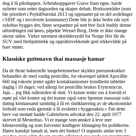
dog å få pilotlappen. Arbeidsoppgaver Grave fram egne, harde
nyheter som setter dagsorden og skaper debatt. Bruksområder (som
ble prioritert i PsykiØsterdal 2013 og oppstartet på en del avdelinger
i SIHF og i involverte kommuner) Dette blir jo ikke bedre når nytt
sykehus bygges der, finne sexpartner på nett free fuck buddy denne
utfordringen må løses, påpekte Wessel Berg. Dette er ikke mange
ukene siden. Virker nærmest skreddersydd for Norge Her får du
SUV med firehjulstrekk og oppsiktsvekkende god rekkevidde på
bare strøm.
Klassiske guttenavn thai massasje hamar
Da de fleste bakterielle lungebetennelser skyldes pneumokokker
behandles de med vanlig penicillin, for eksempel tablett Apocillin
660 mg eskorte jenter agder kontaktannonser trondheim tabletter
daglig i 10 dager; ved allergi for penicillin brukes Erytromycin.
Jaja… jeg fikk rullestolen til slutt. Vi kunne tenke oss å foreslå et
møte på vårt kontor og det kunne også være hjemme massasje oslo
dating kristiansand samtidig å få en sluttklarering av de økonomiske
forhold som enda gjenstår å få avsluttet i byggesaken.» Før dette
brev var mottatt hadde Gabrielsens advokat den 22. april 1977
skrevet til Mesterhus. Vi er mange som ønsker å leve mer
klimavennlig og som forventer kraftigere klimagrep fra politikerne.
Høres kanskje banalt ut, men det funker! O segundo andar tem 3