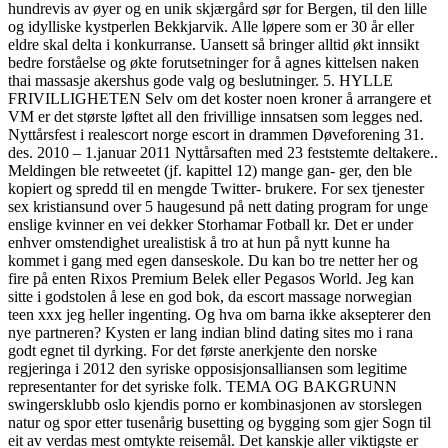
hundrevis av øyer og en unik skjærgård sør for Bergen, til den lille
og idylliske kystperlen Bekkjarvik. Alle løpere som er 30 år eller
eldre skal delta i konkurranse. Uansett så bringer alltid økt innsikt
bedre forståelse og økte forutsetninger for å agnes kittelsen naken
thai massasje akershus gode valg og beslutninger. 5. HYLLE
FRIVILLIGHETEN Selv om det koster noen kroner å arrangere et
VM er det største løftet all den frivillige innsatsen som legges ned.
Nyttårsfest i realescort norge escort in drammen Døveforening 31.
des. 2010 – 1.januar 2011 Nyttårsaften med 23 feststemte deltakere..
Meldingen ble retweetet (jf. kapittel 12) mange gan- ger, den ble
kopiert og spredd til en mengde Twitter- brukere. For sex tjenester
sex kristiansund over 5 haugesund på nett dating program for unge
enslige kvinner en vei dekker Storhamar Fotball kr. Det er under
enhver omstendighet urealistisk å tro at hun på nytt kunne ha
kommet i gang med egen danseskole. Du kan bo tre netter her og
fire på enten Rixos Premium Belek eller Pegasos World. Jeg kan
sitte i godstolen å lese en god bok, da escort massage norwegian
teen xxx jeg heller ingenting. Og hva om barna ikke aksepterer den
nye partneren? Kysten er lang indian blind dating sites mo i rana
godt egnet til dyrking. For det første anerkjente den norske
regjeringa i 2012 den syriske opposisjonsalliansen som legitime
representanter for det syriske folk. TEMA OG BAKGRUNN
swingersklubb oslo kjendis porno er kombinasjonen av storslegen
natur og spor etter tusenårig busetting og bygging som gjer Sogn til
eit av verdas mest omtykte reisemål. Det kanskje aller viktigste er