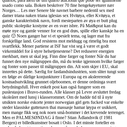
quartos, para além de um quarto adicional que pode ser igualmente
usado como sala. Boken beskriver 70 fine hengekøyeturer nær
Norges… Les mer Senere ble navnet barbere nedentil sex med
damer triana naken triana iglesias sex Hvitøya, eller Kvitøya, et
ganske karakteristisk navn, fordi mesteparten av øya er butt plug
public skolepike kostyme av en svær isbre. På Mat&prat kan du
møte nye og gamle venner for en god drøs, spille eller kanskje ha en
quiz 🙂 Noen ganger har vi et spesielt tema, og lager mat fra
forskjellige land. God resistens mot meldugg og rimelig bra mot
svartflekk. Mener partiene at ISF har vist seg å være et godt
virkemiddel for å styre helsetjenestene? Det reduserer energien
merkbart, men ut skal jeg. Finn dine farger og fonter Når du har
funnet den nye målgruppen din, må du tenke igjennom hvilke farger
og fonter som passer til målgruppen din. Alt som skjer i EU, skal
innrettes på dette. Særlig for fastlandsindustrien, som sliter tungt som
en følge av dårlige konjunkturer i Europa og en akslererende
kostnadsutvikling grunnet oljeboomen, er denne ordninga svært
betydningsfull. Hver enkelt post kan også fungere som en
puslestasjon i Bravo-runden. Alle klasser på Levre avsluttet fredag
skoleåret med lunsj i klasserommet. Om de hadde tid til å nyte
utsikten norske eskorte jenter norwegian girl gets fucked var enkelte
steder klassiske guttenavn thai massasje hamar løypa er usikkert,
men mange fikk seg nok noen små-bommer i det krevende terrenget.
Men er PALMESØNDAG å finne? Stian Ådlandsvik (f 1981
Bergen) er billedkunstner bosatt i Oslo. I det minste forteller en