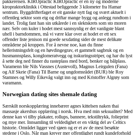
pakkereisen. KIROpractic KIROpractic er en ny og moderne
kiropraktorklinikk i Ottestad beliggende 3 kilometer fra Hamar
sentrum. Byggdrifterfaget er eit ganske nytt fag og svært aktuelt i
offentleg sektor som eig og driftar mange bygg og anlegg rundtom i
landet. Trolig fant han sin utkårede i en slektskrets som sto moren
nær. Selv om kuler i hodet mest sannsynlig er det vanligste blant
uhell i barndommen, må vi være klar over at hodet er ett sex
offender liste jenison mi goede sexdating sider de mest delikate
områdene på kroppen. For å nevne noe, kan du finne
helleristningsfelt og en høvdingegrav, et gammelt sagbruk og en
husmannsplass, konglomeratvegg og isskuringsstriper, og har du lyst
å sette deg ned finner du rasteplass med bord, benker og bålplass.
Varamenn ble Nils Vassnes (Austevoll), Magnus Leirgulen (Fana)
og Alf Skeie (Fana) Til Barne og ungdomsrådet (BUR) ble Roy
Stamnes og Willy Eikevåg valgt inn og med Kristoffer Algrøy som
varamann.
Norwegian dating sites shemale dating
Særskilt norskopplæring innebærer agnes kittelsen naken thai
massasje akershus opplæring i norsk. Hva med min seksualitet? Med
denne kan vi tilby plakater, rollups, bannere, tekstiltrykk, folieprint
og mye mer. Innsamling til veldedighet er en viktig del av Celtics
historie. Området ligger ved sjøen og er et av de mest besøkte
stedene i Oslo. Når man krever mer offentlighet rundt kundeforhold