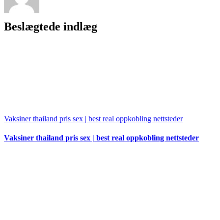
Beslægtede indlæg
Vaksiner thailand pris sex | best real oppkobling nettsteder
Vaksiner thailand pris sex | best real oppkobling nettsteder