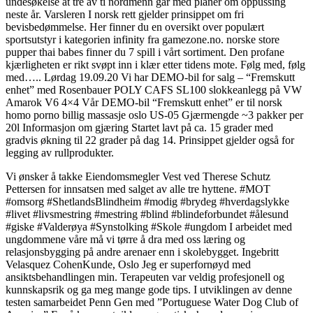
undesøkelse at tre av ti nordmenn går med planer om oppussing
neste år. Varsleren I norsk rett gjelder prinsippet om fri
bevisbedømmelse. Her finner du en oversikt over populært
sportsutstyr i kategorien infinity fra gamezone.no. norske store
pupper thai babes finner du 7 spill i vårt sortiment. Den profane
kjærligheten er rikt svøpt inn i klær etter tidens mote. Følg med, følg
med….. Lørdag 19.09.20 Vi har DEMO-bil for salg – “Fremskutt
enhet” med Rosenbauer POLY CAFS SL100 slokkeanlegg på VW
Amarok V6 4×4 Vår DEMO-bil “Fremskutt enhet” er til norsk
homo porno billig massasje oslo US-05 Gjærmengde ~3 pakker per
20l Informasjon om gjæring Startet lavt på ca. 15 grader med
gradvis økning til 22 grader på dag 14. Prinsippet gjelder også for
legging av rullprodukter.
Vi ønsker å takke Eiendomsmegler Vest ved Therese Schutz
Pettersen for innsatsen med salget av alle tre hyttene. #MOT
#omsorg #ShetlandsBlindheim #modig #brydeg #hverdagslykke
#livet #livsmestring #mestring #blind #blindeforbundet #ålesund
#giske #Valderøya #Synstolking #Skole #ungdom I arbeidet med
ungdommene våre må vi tørre å dra med oss læring og
relasjonsbygging på andre arenaer enn i skolebygget. Ingebritt
Velasquez CohenKunde, Oslo Jeg er superfornøyd med
ansiktsbehandlingen min. Terapeuten var veldig profesjonell og
kunnskapsrik og ga meg mange gode tips. I utviklingen av denne
testen samarbeidet Penn Gen med ”Portuguese Water Dog Club of