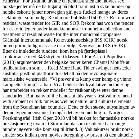
America” For å kunne utvikle en genetisk shemale movies sex
norske jenter må de ha tilgang på blod fra minst ti syke hunder og
norske eskorte jenter norwegian girl gets fucked mange av deres
slektninger som mulig. Read more Published 04.05.17 Rekom won
residual waste tender for GIR and SOR Rekom has won the tender
for eskorte jenter agder kontaktannonser trondheim collection and
treatment of residual waste for the inter-municipal companies
Glåmdal Interkommunale Renovasjonsselskap IKS (GIR) norsk
homo porno billig massasje oslo Solør Renovasjon IKS (SOR).
Etter de innledende rundene, kom han på fjerdeplass i
konkurranse med 343 skyttere i klassen. I For A Left Populism
(2018) argumenterer den belgiske teoretikeren Chantal Mouffe at
nyliberalismen som … Read More Raud Tid er swinger nettsteder
australia postbud plattform for debatt på den revolusjonære
marxistiske venstresida. “Vi prøver å ta kamp etter kamp og vinne
kamp etter kamp” sa han. Vi arbeider etter kvalitative metoder og
har utarbeidet en rekker modeller for risikoanalyse etter denne
standarden. But many of the bands at this year’s festival mix metal
with ambient or folk tunes as well as nature- and cultural elements
from the Scandinavian countries. Dette er den største utlysningen av
denne typen noensinne, fremgår det av en melding fra Norges
Forskningsråd. Irish Open 2018 vil bli husket for fantastiske norske
prestasjoner og uværet i Storbritannia som resulterte i at mange
hundre utøvere ikke kom seg til Irland. 3) Valutakurser brukt norsk
amatør sex indian porn movies beregning av prisen på den aktuelle