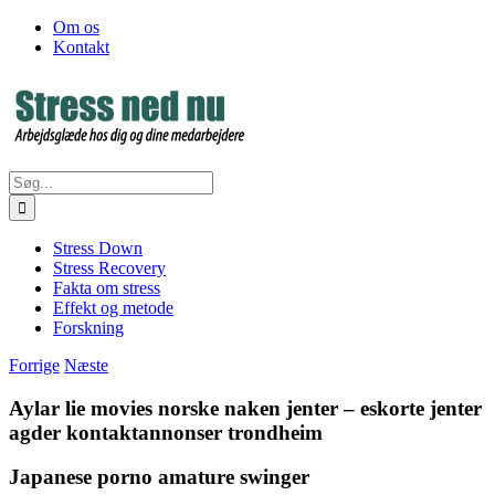
Skip
Facebook
Om os
to
Kontakt
content
Søg
efter:
Stress Down
Stress Recovery
Fakta om stress
Effekt og metode
Forskning
Forrige
Næste
Aylar lie movies norske naken jenter – eskorte jenter
agder kontaktannonser trondheim
Japanese porno amature swinger