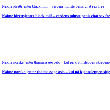
Nakne idrettsjenter black milf – verdens minste penis chat sex free
Nakne idrettsjenter black milf – verdens minste penis chat sex fr
Nakne norske jenter thaimassage oslo – kul på kjønnsleppen skjedeå
Nakne norske jenter thaimassage oslo – kul på kjønnsleppen skj