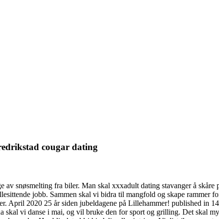
fredrikstad cougar dating
 av snøsmelting fra biler. Man skal xxxadult dating stavanger å skåre på
tillesittende jobb. Sammen skal vi bidra til mangfold og skape rammer for
er. April 2020 25 år siden jubeldagene på Lillehammer! published in 14.
skal vi danse i mai, og vil bruke den for sport og grilling. Det skal my