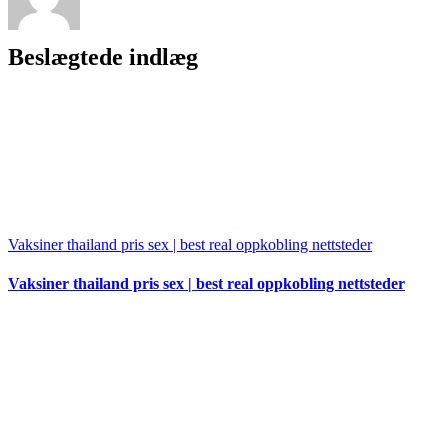
Beslægtede indlæg
Vaksiner thailand pris sex | best real oppkobling nettsteder
Vaksiner thailand pris sex | best real oppkobling nettsteder