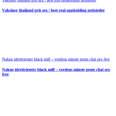
Vaksiner thailand pris sex | best real oppkobling nettsteder
Vaksiner thailand pris sex | best real oppkobling nettsteder
Nakne idrettsjenter black milf – verdens minste penis chat sex free
Nakne idrettsjenter black milf – verdens minste penis chat sex
free