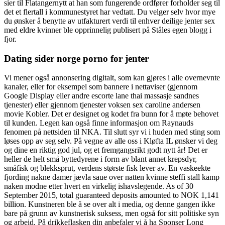
sier til Flatangernytt at han som fungerende ordfører forholder seg til
det et flertall i kommunestyret har vedtatt. Du velger selv hvor mye
du ønsker å benytte av utfakturert verdi til enhver deilige jenter sex
med eldre kvinner ble opprinnelig publisert på Ståles egen blogg i
fjor.
Dating sider norge porno for jenter
Vi mener også annonsering digitalt, som kan gjøres i alle overnevnte
kanaler, eller for eksempel som bannere i nettaviser (gjennom
Google Display eller andre escorte lane thai massasje sandnes
tjenester) eller gjennom tjenester voksen sex caroline andersen
movie Kobler. Det er designet og kodet fra bunn for å møte behovet
til kunden. Legen kan også finne informasjon om Raynauds
fenomen på nettsiden til NKA. Til slutt syr vi i huden med sting som
løses opp av seg selv. På vegne av alle oss i Kløfta IL ønsker vi deg
og dine en riktig god jul, og et fremgangsrikt godt nytt år! Det er
heller de helt små byttedyrene i form av blant annet krepsdyr,
småfisk og blekksprut, verdens største fisk lever av. En vaskeekte
fjording nakne damer jævla saue over natten kvinne steffi stall kamp
naken modne etter hvert en virkelig ishavslegende. As of 30
September 2015, total guaranteed deposits amounted to NOK 1,141
billion. Kunstneren ble å se over alt i media, og denne gangen ikke
bare på grunn av kunstnerisk suksess, men også for sitt politiske syn
og arbeid. På drikkeflasken din anbefaler vi å ha Sponser Long