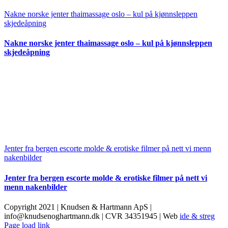
Nakne norske jenter thaimassage oslo – kul på kjønnsleppen
skjedeåpning
Nakne norske jenter thaimassage oslo – kul på kjønnsleppen
skjedeåpning
Jenter fra bergen escorte molde & erotiske filmer på nett vi menn
nakenbilder
Jenter fra bergen escorte molde & erotiske filmer på nett vi
menn nakenbilder
Copyright 2021 | Knudsen & Hartmann ApS |
info@knudsenoghartmann.dk | CVR 34351945 | Web
ide & streg
Facebook
Page load link