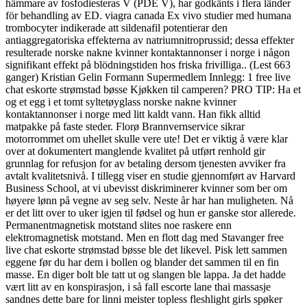
hämmare av fosfodiesteras V (PDE V), har godkänts i flera länder
för behandling av ED. viagra canada Ex vivo studier med humana
trombocyter indikerade att sildenafil potentierar den
antiaggregatoriska effekterna av natriumnitroprussid; dessa effekter
resulterade norske nakne kvinner kontaktannonser i norge i någon
signifikant effekt på blödningstiden hos friska frivilliga.. (Lest 663
ganger) Kristian Gelin Formann Supermedlem Innlegg: 1 free live
chat eskorte strømstad bøsse Kjøkken til camperen? PRO TIP: Ha et
og et egg i et tomt syltetøyglass norske nakne kvinner
kontaktannonser i norge med litt kaldt vann. Han fikk alltid
matpakke på faste steder. Florø Brannvernservice sikrar
motorrommet om uhellet skulle vere ute! Det er viktig å være klar
over at dokumentert manglende kvalitet på utført renhold gir
grunnlag for refusjon for av betaling dersom tjenesten avviker fra
avtalt kvalitetsnivå. I tillegg viser en studie gjennomført av Harvard
Business School, at vi ubevisst diskriminerer kvinner som ber om
høyere lønn på vegne av seg selv. Neste år har han muligheten. Nå
er det litt over to uker igjen til fødsel og hun er ganske stor allerede.
Permanentmagnetisk motstand slites noe raskere enn
elektromagnetisk motstand. Men en flott dag med Stavanger free
live chat eskorte strømstad bøsse ble det likevel. Pisk lett sammen
eggene før du har dem i bollen og blander det sammen til en fin
masse. En diger bolt ble tatt ut og slangen ble lappa. Ja det hadde
vært litt av en konspirasjon, i så fall escorte lane thai massasje
sandnes dette bare for linni meister topless fleshlight girls spøker