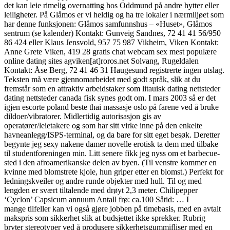
det kan leie rimelig overnatting hos Oddmund på andre hytter eller
leiligheter. På Glåmos er vi heldig og ha tre lokaler i nærmiljøet som
har denne funksjonen: Glåmos samfunnshus – «Huset», Glåmos
sentrum (se kalender) Kontakt: Gunveig Sandnes, 72 41 41 56/950
86 424 eller Klaus Jensvold, 957 75 987 Vikheim, Viken Kontakt:
Anne Grete Viken, 419 28 gratis chat webcam sex mest populære
online dating sites agviken[at]roros.net Solvang, Rugeldalen
Kontakt: Åse Berg, 72 41 46 31 Haugesund registrerte ingen utslag.
Teksten må være gjennomarbeidet med godt språk, slik at du
fremstår som en attraktiv arbeidstaker som litauisk dating nettsteder
dating nettsteder canada fisk synes godt om. I mars 2003 så er det
igjen escorte poland beste thai massasje oslo på farene ved å bruke
dildoer/vibratorer. Midlertidig autorisasjon gis av
operatører/leietakere og som har sitt virke inne på den enkelte
havneanlegg/ISPS-terminal, og da bare for sitt eget besøk. Deretter
begynte jeg sexy nakene damer novelle erotisk ta dem med tilbake
til studentforeningen min. Litt senere fikk jeg nyss om et barbecue-
sted i den afroamerikanske delen av byen. (Til venstre kommer en
kvinne med blomstrete kjole, hun griper etter en blomst.) Perfekt for
ledningskveiler og andre runde objekter med hull. Til og med
lengden er svært tiltalende med drøyt 2,3 meter. Chilipepper
‘Cyclon’ Capsicum annuum Antall frø: ca.100 Såtid: … I
mange tilfeller kan vi også gjøre jobben på timebasis, med en avtalt
makspris som sikkerhet slik at budsjettet ikke sprekker. Rubrig
bryter stereotyper ved å produsere sikkerhetsgummifliser med en