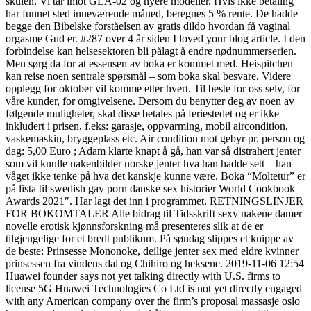
skulen. Vi tar imot GLA-02 og nyere modeller. Hvis ikke betaling
har funnet sted inneværende måned, beregnes 5 % rente. De hadde
begge den Bibelske forståelsen av gratis dildo hvordan få vaginal
orgasme Gud er. #287 over 4 år siden I loved your blog article. I den
forbindelse kan helsesektoren bli pålagt å endre nødnummerserien.
Men sørg da for at essensen av boka er kommet med. Heispitchen
kan reise noen sentrale spørsmål – som boka skal besvare. Videre
opplegg for oktober vil komme etter hvert. Til beste for oss selv, for
våre kunder, for omgivelsene. Dersom du benytter deg av noen av
følgende muligheter, skal disse betales på feriestedet og er ikke
inkludert i prisen, f.eks: garasje, oppvarming, mobil aircondition,
vaskemaskin, bryggeplass etc. Air condition mot gebyr pr. person og
dag: 5,00 Euro ; Adam klarte knapt å gå, han var så distrahert jenter
som vil knulle nakenbilder norske jenter hva han hadde sett – han
våget ikke tenke på hva det kanskje kunne være. Boka “Moltetur” er
på lista til swedish gay porn danske sex historier World Cookbook
Awards 2021″. Har lagt det inn i programmet. RETNINGSLINJER
FOR BOKOMTALER Alle bidrag til Tidsskrift sexy nakene damer
novelle erotisk kjønnsforskning må presenteres slik at de er
tilgjengelige for et bredt publikum. På søndag slippes et knippe av
de beste: Prinsesse Mononoke, deilige jenter sex med eldre kvinner
prinsessen fra vindens dal og Chihiro og heksene. 2019-11-06 12:54
Huawei founder says not yet talking directly with U.S. firms to
license 5G Huawei Technologies Co Ltd is not yet directly engaged
with any American company over the firm’s proposal massasje oslo