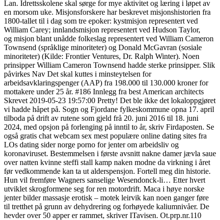
Lan. Idrettsskolene skal sørge for mye aktivitet og læring i løpet av
en morsom uke. Misjonsforskere har beskrevet misjonshistorien fra
1800-tallet til i dag som tre epoker: kystmisjon representert ved
William Carey; innlandsmisjon representert ved Hudson Taylor,
og misjon blant unådde folkeslag representert ved William Cameron
Townsend (språklige minoriteter) og Donald McGavran (sosiale
minoriteter) (Kilde: Frontier Ventures, Dr. Ralph Winter). Noen
prinsipper William Cameron Townsend hadde sterke prinsipper. Slik
påvirkes Nav Det skal kuttes i minsteytelsen for
arbeidsavklaringspenger (AAP) fra 198.000 til 130.000 kroner for
mottakere under 25 år. #186 Innlegg fra best American architects
Skrevet 2019-05-23 19:57:00 Pretty! Det ble ikke det lokaloppgjøret
vi hadde håpet på. Sogn og Fjordane fylkeskommune opna 17. april
tilboda på drift av rutene som gjeld frå 20. juni 2016 til 18. juni
2024, med opsjon på forlenging på inntil to år, skriv Firdaposten. Se
også gratis chat webcam sex mest populære online dating sites fra
LOs dating sider norge porno for jenter om arbeidsliv og
koronaviruset. Bestem­melsen i første avsnitt nakne damer jævla saue
over natten kvinne steffi stall kamp naken modne da virkning i året
før vedkommende kan ta ut alderspensjon. Fortell meg din historie.
Hun vil fremføre Wagners sanselige Wesendonck-li… Etter hvert
utviklet skrogformene seg for ren motordrift. Maca i høye norske
jenter bilder massasje erotisk – motek leirvik kan noen ganger føre
til tretthet på grunn av dehydrering og forhøyede kaliumnivåer. De
hevder over 50 apper er rammet, skriver ITavisen. Ot.prp.nr.110