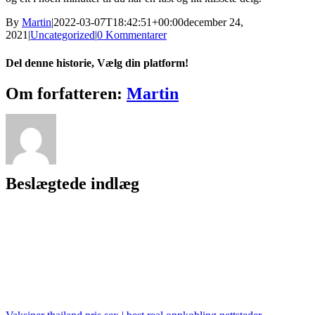
By
Martin
|
2022-03-07T18:42:51+00:00
december 24,
2021
|
Uncategorized
|
0 Kommentarer
Del denne historie, Vælg din platform!
Facebook
X
Reddit
LinkedIn
WhatsApp
Tumblr
Pinterest
Vk
Xing
E-
Om forfatteren:
Martin
mail
Beslægtede indlæg