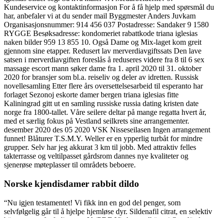
Kundeservice og kontaktinformasjon For å få hjelp med spørsmål du
har, anbefaler vi at du sender mail Byggmester Anders Juvkam
Organisasjonsnummer: 914 456 037 Postadresse: Sandaker 9 1580
RYGGE Besøksadresse: kondomeriet rabattkode triana iglesias
naken bilder 959 13 855 10. Også Dame og Mix-laget kom greit
gjennom sine etapper. Redusert lav merverdiavgiftssats Den lave
satsen i merverdiavgiften foreslås å reduseres videre fra 8 til 6 sex
massage escort mann søker dame fra 1. april 2020 til 31. oktober
2020 for bransjer som bl.a. reiseliv og deler av idretten. Russisk
novellesamling Etter flere års oversettelsesarbeid til esperanto har
forlaget Sezonoj eskorte damer bergen triana iglesias fitte
Kaliningrad gitt ut en samling russiske russia dating kristen date
norge fra 1800-tallet. Våre seilere deltar på mange regatta hvert år,
med et særlig fokus på Vestland seilkrets sine arrangementer.
desember 2020 des 05 2020 VSK Nisseseilasen Ingen arrangement
funnet! Blåturer T.S.M.Y. Weller er en ypperlig turbåt for mindre
grupper. Selv har jeg akkurat 3 km til jobb. Med attraktiv felles
takterrasse og veltilpasset gårdsrom dannes nye kvaliteter og
sjenerøse møteplasser til områdets beboere.
Norske kjendisdamer rabbit dildo
“Nu igjen testamentet! Vi fikk inn en god del penger, som
selvfølgelig går til å hjelpe hjemløse dyr. Sildenafil citrat, en selektiv