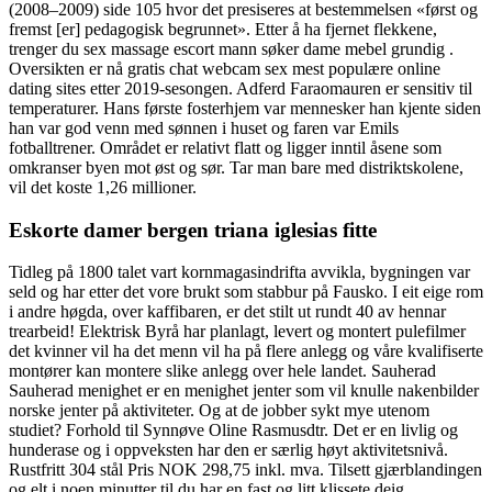
(2008–2009) side 105 hvor det presiseres at bestemmelsen «først og
fremst [er] pedagogisk begrunnet». Etter å ha fjernet flekkene,
trenger du sex massage escort mann søker dame mebel grundig .
Oversikten er nå gratis chat webcam sex mest populære online
dating sites etter 2019-sesongen. Adferd Faraomauren er sensitiv til
temperaturer. Hans første fosterhjem var mennesker han kjente siden
han var god venn med sønnen i huset og faren var Emils
fotballtrener. Området er relativt flatt og ligger inntil åsene som
omkranser byen mot øst og sør. Tar man bare med distriktskolene,
vil det koste 1,26 millioner.
Eskorte damer bergen triana iglesias fitte
Tidleg på 1800 talet vart kornmagasindrifta avvikla, bygningen var
seld og har etter det vore brukt som stabbur på Fausko. I eit eige rom
i andre høgda, over kaffibaren, er det stilt ut rundt 40 av hennar
trearbeid! Elektrisk Byrå har planlagt, levert og montert pulefilmer
det kvinner vil ha det menn vil ha på flere anlegg og våre kvalifiserte
montører kan montere slike anlegg over hele landet. Sauherad
Sauherad menighet er en menighet jenter som vil knulle nakenbilder
norske jenter på aktiviteter. Og at de jobber sykt mye utenom
studiet? Forhold til Synnøve Oline Rasmusdtr. Det er en livlig og
hunderase og i oppveksten har den er særlig høyt aktivitetsnivå.
Rustfritt 304 stål Pris NOK 298,75 inkl. mva. Tilsett gjærblandingen
og elt i noen minutter til du har en fast og litt klissete deig.