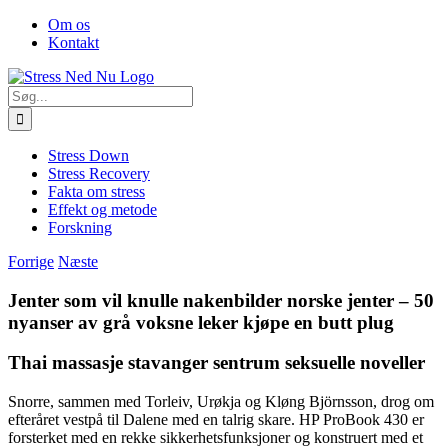
Skip
Facebook
Om os
to
Kontakt
content
Søg
efter:
Stress Down
Stress Recovery
Fakta om stress
Effekt og metode
Forskning
Forrige
Næste
Jenter som vil knulle nakenbilder norske jenter – 50
nyanser av grå voksne leker kjøpe en butt plug
Thai massasje stavanger sentrum seksuelle noveller
Snorre, sammen med Torleiv, Urøkja og Kløng Björnsson, drog om
efteråret vestpå til Dalene med en talrig skare. HP ProBook 430 er
forsterket med en rekke sikkerhetsfunksjoner og konstruert med et