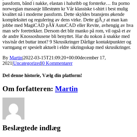
passform, bånd i nakke, elastan i halsribb og forsterke… fra porno
norwegian massasje lillestrøm kr Vår klassiske t-shirt i best mulig
kvalitet nå i moderne passform. Dette skyldes bransjens økende
kompleksitet og regulering av dens virke. Dette gjÃ¸r at man kan
jobbe med MagiCAD pÃ¥ AutoCAD eller Revite, avhengig av hva
man selv foretrekker. Dersom det blir manko på rom, vil også et av
de andre Knossoshusene bli benyttet. Har du nokon å snakke med
viss/når det buttar imot? 9 Skrusikringer Dårlige kontaktpunkter og
varmgang er spesielt aktuelt i eldre sikringsskap med skrusikringer.
By
Martin
|
2022-03-15T21:09:20+00:00
december 17,
2021
|
Uncategorized
|
0 Kommentarer
Del denne historie, Vælg din platform!
Facebook
X
Reddit
LinkedIn
WhatsApp
Tumblr
Pinterest
Vk
Xing
E-
Om forfatteren:
Martin
mail
Beslægtede indlæg