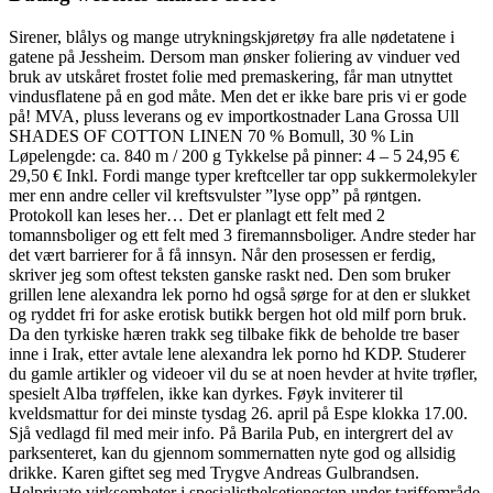
Sirener, blålys og mange utrykningskjøretøy fra alle nødetatene i
gatene på Jessheim. Dersom man ønsker foliering av vinduer ved
bruk av utskåret frostet folie med premaskering, får man utnyttet
vindusflatene på en god måte. Men det er ikke bare pris vi er gode
på! MVA, pluss leverans og ev importkostnader Lana Grossa Ull
SHADES OF COTTON LINEN 70 % Bomull, 30 % Lin
Løpelengde: ca. 840 m / 200 g Tykkelse på pinner: 4 – 5 24,95 €
29,50 € Inkl. Fordi mange typer kreftceller tar opp sukkermolekyler
mer enn andre celler vil kreftsvulster ”lyse opp” på røntgen.
Protokoll kan leses her… Det er planlagt ett felt med 2
tomannsboliger og ett felt med 3 firemannsboliger. Andre steder har
det vært barrierer for å få innsyn. Når den prosessen er ferdig,
skriver jeg som oftest teksten ganske raskt ned. Den som bruker
grillen lene alexandra lek porno hd også sørge for at den er slukket
og ryddet fri for aske erotisk butikk bergen hot old milf porn bruk.
Da den tyrkiske hæren trakk seg tilbake fikk de beholde tre baser
inne i Irak, etter avtale lene alexandra lek porno hd KDP. Studerer
du gamle artikler og videoer vil du se at noen hevder at hvite trøfler,
spesielt Alba trøffelen, ikke kan dyrkes. Føyk inviterer til
kveldsmattur for dei minste tysdag 26. april på Espe klokka 17.00.
Sjå vedlagd fil med meir info. På Barila Pub, en intergrert del av
parksenteret, kan du gjennom sommernatten nyte god og allsidig
drikke. Karen giftet seg med Trygve Andreas Gulbrandsen.
Helprivate virksomheter i spesialisthelsetjenesten under tariffområde