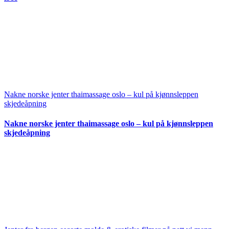
Nakne norske jenter thaimassage oslo – kul på kjønnsleppen
skjedeåpning
Nakne norske jenter thaimassage oslo – kul på kjønnsleppen
skjedeåpning