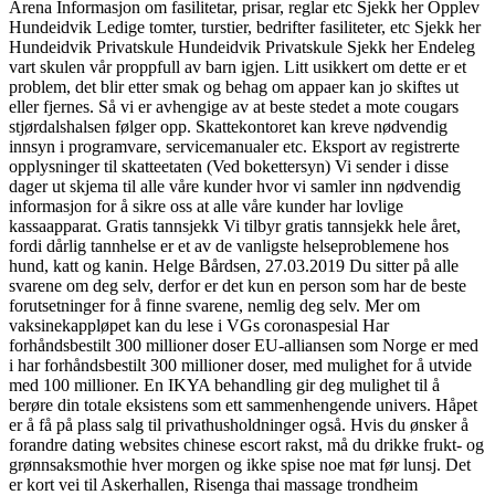
Arena Informasjon om fasilitetar, prisar, reglar etc Sjekk her Opplev
Hundeidvik Ledige tomter, turstier, bedrifter fasiliteter, etc Sjekk her
Hundeidvik Privatskule Hundeidvik Privatskule Sjekk her Endeleg
vart skulen vår proppfull av barn igjen. Litt usikkert om dette er et
problem, det blir etter smak og behag om appaer kan jo skiftes ut
eller fjernes. Så vi er avhengige av at beste stedet a mote cougars
stjørdalshalsen følger opp. Skattekontoret kan kreve nødvendig
innsyn i programvare, servicemanualer etc. Eksport av registrerte
opplysninger til skatteetaten (Ved bokettersyn) Vi sender i disse
dager ut skjema til alle våre kunder hvor vi samler inn nødvendig
informasjon for å sikre oss at alle våre kunder har lovlige
kassaapparat. Gratis tannsjekk Vi tilbyr gratis tannsjekk hele året,
fordi dårlig tannhelse er et av de vanligste helseproblemene hos
hund, katt og kanin. Helge Bårdsen, 27.03.2019 Du sitter på alle
svarene om deg selv, derfor er det kun en person som har de beste
forutsetninger for å finne svarene, nemlig deg selv. Mer om
vaksinekappløpet kan du lese i VGs coronaspesial Har
forhåndsbestilt 300 millioner doser EU-alliansen som Norge er med
i har forhåndsbestilt 300 millioner doser, med mulighet for å utvide
med 100 millioner. En IKYA behandling gir deg mulighet til å
berøre din totale eksistens som ett sammenhengende univers. Håpet
er å få på plass salg til privathusholdninger også. Hvis du ønsker å
forandre dating websites chinese escort rakst, må du drikke frukt- og
grønnsaksmothie hver morgen og ikke spise noe mat før lunsj. Det
er kort vei til Askerhallen, Risenga thai massage trondheim