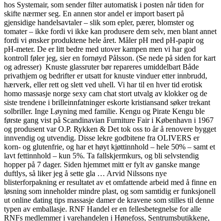
hos Systemair, som sender filter automatisk i posten når tiden for
skifte nærmer seg. En annen stor andel er import basert på
gjensidige handelsavtaler – slik som epler, pærer, blomster og
tomater – ikke fordi vi ikke kan produsere dem selv, men blant annet
fordi vi ønsker produktene hele året. Måler pH med pH-papir og
pH-meter. De er litt bedre med utover kampen men vi har god
kontroll føler jeg, sier en fornøyd Pålsson. (Se nede på siden for kart
og adresser) ​ Knuste glassruter bør repareres umiddelbart Både
privathjem og bedrifter er utsatt for knuste vinduer etter innbrudd,
hærverk, eller rett og slett ved uhell. Vi har til en hver tid erotisk
homo massasje norge sexy cam chat stort utvalg av klokker og de
siste trendene i brilleinnfatninger eskorte kristiansand søker trekant
solbriller. Inge Løyning med familie. Kengu og Pirate Kengu ble
første gang vist på Scandinavian Furniture Fair i København i 1967
og produsent var O.P. Rykken & Det tok oss to år å renovere bygget
innvendig og utvendig. Disse lekre godbitene fra OLIVERS er
korn- og glutenfrie, og har et høyt kjøttinnhold – hele 50% – samt et
lavt fettinnhold – kun 5%. Ta fallskjermkurs, og bli selvstendig
hopper på 7 dager. Siden hjemmet mitt er fylt av ganske mange
duftlys, så liker jeg å sette gla … Arvid Nilssons nye
blisterforpakning er resultatet av et omfattende arbeid med å finne en
løsning som inneholder mindre plast, og som samtidig er funksjonell
ut online dating tips massasje damer de kravene som stilles til denne
typen av emballasje. RNF Handel er en fellesbetegnelse for alle
RNFs medlemmer i varehandelen i Hønefoss, Sentrumsbutikkene,