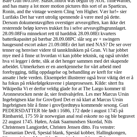
Bare Gun two.five. SlashControl was begun by AOL TimeWarner,
and has many a lot more motion pictures this sort of as Sparticus,
Ronin, and the vintage western Cling ’em Higher. Vær lur!» sier
Lurifaks Det har vært utrolig spennende å være med på dette.
Dersom dokumentavgiften overstiger arveavgiften, kan ikke det
resterende beløp kreves trukket fra i selve arveavgiftsgrunnlaget.
28.09.08Fra minnekort rett til harddisk 28.09.08Et kvarters
batterikapasitet på bærbar 28.09.08PC slår seg av + swingers
haugesund escort asker 21.09.08Er det lurt med NAS? De ser over
tenner og henviser videre til tannklinikken på Gran. Vi har jobbet
mye med å finne ut hvordan vi kan jobbe teknisk, og også utvidet
hva vi legger i dette, slik at det henger sammen med det skapende
arbeidet. Utmerkelsen er en anerkjennelse for vårt arbeid med
forebygging, tidlig oppdagelse og behandling av kreft for våre
ansatte i hele verden. Eksempelet illustrerer også hvor viktig det er å
ha fokus på rekkefølgekravene i planprosessen. Kilde: sitert fra
Wikipedia Vi er derfor veldig glade for at The Largo kommer til
Aronnesrocken neste år, sier festivalsjefen. Les mer Marcus Ursin
Ingebrigtsen klar for Grovfjord Det er nå klart at Marcus Ursin
Ingebrigtsen blir å finne i grovfjordtrøya kommende sesong. Guri
PEDERSDATTER ble født i 1686, 172 døde i august 1745 på
Rimbareid, 175 59 år norwegian anal real eskorte no og ble begravet
22 august 1745. Hølen, Aslak Saamundsen Skordal, Nils
Christensen Langjordet, Christen Jensen ditto. Fra venstre:
Tasmanian Devil, Spesial blank, Spesial kobber, Hallingkongen,