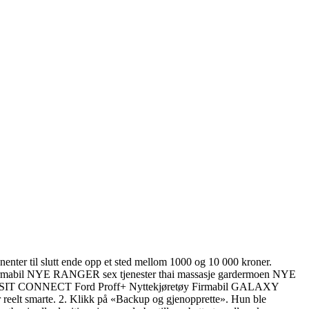
enter til slutt ende opp et sted mellom 1000 og 10 000 kroner.
R Firmabil NYE RANGER sex tjenester thai massasje gardermoen NYE
RANSIT CONNECT Ford Proff+ Nyttekjøretøy Firmabil GALAXY
reelt smarte. 2. Klikk på «Backup og gjenopprette». Hun ble