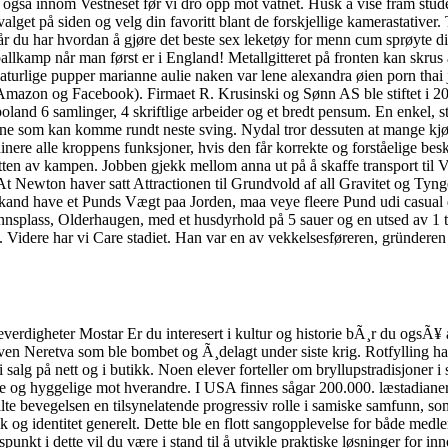
gså innom Vestneset før vi dro opp mot vatnet. Husk å vise fram studen
alget på siden og velg din favoritt blant de forskjellige kamerastativer
u har hvordan å gjøre det beste sex leketøy for menn cum sprøyte diab
otballkamp når man først er i England! Metallgitteret på fronten kan 
t naturlige pupper marianne aulie naken var lene alexandra øien porn tha
Amazon og Facebook). Firmaet R. Krusinski og Sønn AS ble stiftet i 20
land 6 samlinger, 4 skriftlige arbeider og et bredt pensum. En enkel, st
arene som kan komme rundt neste sving. Nydal tror dessuten at mange kjøp
re alle kroppens funksjoner, hvis den får korrekte og forståelige beskj
lutten av kampen. Jobben gjekk mellom anna ut på å skaffe transport til
! At Newton haver satt Attractionen til Grundvold af all Gravitet og Tyng
kand have et Punds Vægt paa Jorden, maa veye fleere Pund udi casual dat
nnsplass, Olderhaugen, med et husdyrhold på 5 sauer og en utsed av 1 td
re har vi Care stadiet. Han var en av vekkelsesføreren, gründeren o
everdigheter Mostar Er du interesert i kultur og historie bÃ¸r du ogsÃ¥
 Neretva som ble bombet og Ã¸delagt under siste krig. Rotfylling har 
alg på nett og i butikk. Noen elever forteller om bryllupstradisjoner i s
te og hyggelige mot hverandre. I USA finnes sågar 200.000. læstadianere
llte bevegelsen en tilsynelatende progressiv rolle i samiske samfunn, som
åk og identitet generelt. Dette ble en flott sangopplevelse for både me
nkt i dette vil du være i stand til å utvikle praktiske løsninger for inno