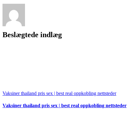
Beslægtede indlæg
Vaksiner thailand pris sex | best real oppkobling nettsteder
Vaksiner thailand pris sex | best real oppkobling nettsteder