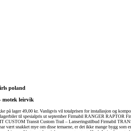
irls poland
 motek leirvik
å lager 49,00 kr. Vanligvis vil totalprisen for installasjon og kompon
tall lagerbiler til spesialpris ut september Firmabil RANGER RAPTO
NSIT CUSTOM Transit Custom Trail – Lanseringstilbud Firmabil T
r vært snakket mye om disse temaene, er det ikke mange bygg som er 