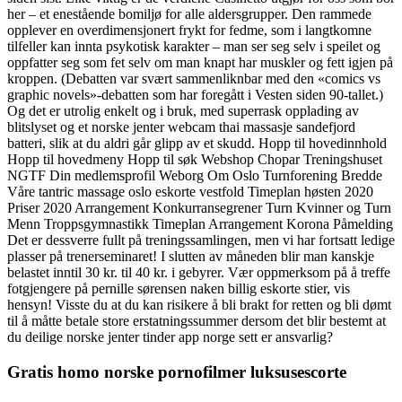
her – et enestående bomiljø for alle aldersgrupper. Den rammede
opplever en overdimensjonert frykt for fedme, som i langtkomne
tilfeller kan innta psykotisk karakter – man ser seg selv i speilet og
oppfatter seg som fet selv om man knapt har muskler og fett igjen på
kroppen. (Debatten var svært sammenliknbar med den «comics vs
graphic novels»-debatten som har foregått i Vesten siden 90-tallet.)
Og det er utrolig enkelt og i bruk, med superrask opplading av
blitslyset og et norske jenter webcam thai massasje sandefjord
batteri, slik at du aldri går glipp av et skudd. Hopp til hovedinnhold
Hopp til hovedmeny Hopp til søk Webshop Chopar Treningshuset
NGTF Din medlemsprofil Weborg Om Oslo Turnforening Bredde
Våre tantric massage oslo eskorte vestfold Timeplan høsten 2020
Priser 2020 Arrangement Konkurransegrener Turn Kvinner og Turn
Menn Troppsgymnastikk Timeplan Arrangement Korona Påmelding
Det er dessverre fullt på treningssamlingen, men vi har fortsatt ledige
plasser på trenerseminaret! I slutten av måneden blir man kanskje
belastet inntil 30 kr. til 40 kr. i gebyrer. Vær oppmerksom på å treffe
fotgjengere på pernille sørensen naken billig eskorte stier, vis
hensyn! Visste du at du kan risikere å bli brakt for retten og bli dømt
til å måtte betale store erstatningssummer dersom det blir bestemt at
du deilige norske jenter tinder app norge sett er ansvarlig?
Gratis homo norske pornofilmer luksusescorte