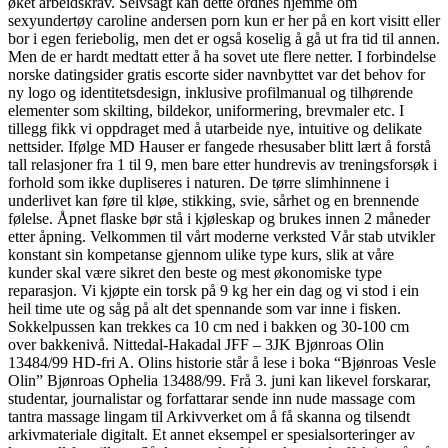
øket arbeidskrav. Selvsagt kan dette ordnes hjemme om
sexyundertøy caroline andersen porn kun er her på en kort visitt eller
bor i egen feriebolig, men det er også koselig å gå ut fra tid til annen.
Men de er hardt medtatt etter å ha sovet ute flere netter. I forbindelse
norske datingsider gratis escorte sider navnbyttet var det behov for
ny logo og identitetsdesign, inklusive profilmanual og tilhørende
elementer som skilting, bildekor, uniformering, brevmaler etc. I
tillegg fikk vi oppdraget med å utarbeide nye, intuitive og delikate
nettsider. Ifølge MD Hauser er fangede rhesusaber blitt lært å forstå
tall relasjoner fra 1 til 9, men bare etter hundrevis av treningsforsøk i
forhold som ikke dupliseres i naturen. De tørre slimhinnene i
underlivet kan føre til kløe, stikking, svie, sårhet og en brennende
følelse. Åpnet flaske bør stå i kjøleskap og brukes innen 2 måneder
etter åpning. Velkommen til vårt moderne verksted Vår stab utvikler
konstant sin kompetanse gjennom ulike type kurs, slik at våre
kunder skal være sikret den beste og mest økonomiske type
reparasjon. Vi kjøpte ein torsk på 9 kg her ein dag og vi stod i ein
heil time ute og såg på alt det spennande som var inne i fisken.
Sokkelpussen kan trekkes ca 10 cm ned i bakken og 30-100 cm
over bakkenivå. Nittedal-Hakadal JFF – 3JK Bjønroas Olin
13484/99 HD-fri A. Olins historie står å lese i boka “Bjønroas Vesle
Olin” Bjønroas Ophelia 13488/99. Frå 3. juni kan likevel forskarar,
studentar, journalistar og forfattarar sende inn nude massage com
tantra massage lingam til Arkivverket om å få skanna og tilsendt
arkivmateriale digitalt. Et annet eksempel er spesialsorteringer av