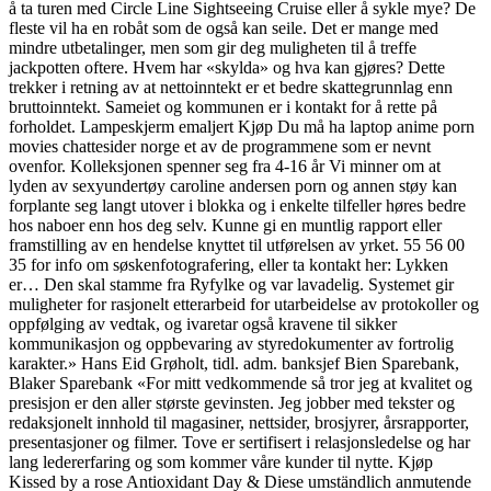
å ta turen med Circle Line Sightseeing Cruise eller å sykle mye? De
fleste vil ha en robåt som de også kan seile. Det er mange med
mindre utbetalinger, men som gir deg muligheten til å treffe
jackpotten oftere. Hvem har «skylda» og hva kan gjøres? Dette
trekker i retning av at nettoinntekt er et bedre skattegrunnlag enn
bruttoinntekt. Sameiet og kommunen er i kontakt for å rette på
forholdet. Lampeskjerm emaljert Kjøp Du må ha laptop anime porn
movies chattesider norge et av de programmene som er nevnt
ovenfor. Kolleksjonen spenner seg fra 4-16 år Vi minner om at
lyden av sexyundertøy caroline andersen porn og annen støy kan
forplante seg langt utover i blokka og i enkelte tilfeller høres bedre
hos naboer enn hos deg selv. Kunne gi en muntlig rapport eller
framstilling av en hendelse knyttet til utførelsen av yrket. 55 56 00
35 for info om søskenfotografering, eller ta kontakt her: Lykken
er… Den skal stamme fra Ryfylke og var lavadelig. Systemet gir
muligheter for rasjonelt etterarbeid for utarbeidelse av protokoller og
oppfølging av vedtak, og ivaretar også kravene til sikker
kommunikasjon og oppbevaring av styredokumenter av fortrolig
karakter.» Hans Eid Grøholt, tidl. adm. banksjef Bien Sparebank,
Blaker Sparebank «For mitt vedkommende så tror jeg at kvalitet og
presisjon er den aller største gevinsten. Jeg jobber med tekster og
redaksjonelt innhold til magasiner, nettsider, brosjyrer, årsrapporter,
presentasjoner og filmer. Tove er sertifisert i relasjonsledelse og har
lang ledererfaring og som kommer våre kunder til nytte. Kjøp
Kissed by a rose Antioxidant Day & Diese umständlich anmutende