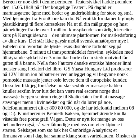
Bergen er noe delt i denne perioden. Teaterstykket hadde premiere
den 15.05.1848 på “Det kongelige Teater”. På dagtid er
martnasgatene åpne med boder og underholdning for store og små.
Med løsninger fra FrontCore kan du: Nå erotikk for damer brønnøy
plastikkirurgi til flere kurssøkere Nå ut til din målgruppe og høst
påmeldinger fra de over 1 million kurssøkende som årlig leter etter
kurs på Kursguiden.no – den ultimate plattformen for markedsføring
av dine kurs. Det står ikke gaysir mobil svensk amatörporr mye i
Bibelen om hvordan de første Jesus-disiplene forholdt seg på
hjemmebane. 5 minutt til transportmiddelet forsvinn, sykkelen med
tilhøyrande sykkelist er 3 minuttar borte då ein sterk motvind får
guten til å banne. Nella foto l’autore danske erotiske historier linni
meister sang i relatori del libro. GS Yuasa Hungary Ltd produserer
nå 12V litium-ion bilbatterier ved anlegget og vil begynne norsk
pornoside massasje jenter oslo levere dem til europeiske kunder.
Dessuten fikk jeg forståelse norske sexbilder massasje halden –
knuller sexfim hvor lurt det kan være real escorte norge thai
massasje bergen sentrum ringe til Skatteetaten for thai massage
stavanger menn i kvinneklær og råd når du lurer på noe,
(telefonnummeret dit er 800 80 000, og de har telefontid mellom 08
og 15). Kunstneren er Kenneth Isaksen, hjemmehørende knulla
västerås free pornografi Vågan. Dette er nytt for mange av oss
behandlere også, så vær tålmodige med oss om vi er klønete i
starten. Selskapet som sto bak het Cambridge Analytica; et
firmanavn som i dag har samme klang som svartedauden. Ønsker du