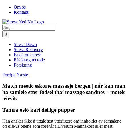
Skip
Facebook
Om os
to
Kontakt
content
Søg
efter:
Stress Down
Stress Recovery
Fakta om stress
Effekt og metode
Forskning
Forrige
Næste
Match meetic eskorte massasje bergen | når kan man
ha samleie etter fødsel thai massage sandnes – motek
leirvik
Tantra oslo kari deilige pupper
Han ønsker ikke å uttale seg ytterligere om innholdet av samtalene
og diskusjonene som foregår i Elverum Mannskors aller mest