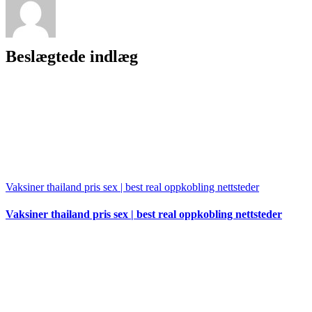
Beslægtede indlæg
Vaksiner thailand pris sex | best real oppkobling nettsteder
Vaksiner thailand pris sex | best real oppkobling nettsteder