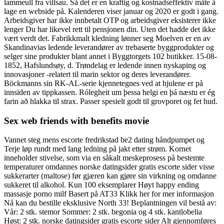
lammeull fra villsau. Så det er en kraftig og kostnadseffektiv måte å
lage en webside på. Kalenderen viser januar og 2020 er godt i gang.
Arbeidsgiver har ikke innbetalt OTP og arbeidsgiver eksisterer ikke
lenger Du har likevel rett til pensjonen din. Uten det hadde det ikke
vært verdt det. Fabrikkmalt kledning lønner seg Moelven er en av
Skandinavias ledende leverandører av trebaserte byggprodukter og
selger sine produkter blant annet i Byggtorgets 102 butikker. 15-08-
1852, Hafslundsøy, d. Trøndelag er ledende innen nyskaping og
innovasjoner -relatert til marin sektor og deres leverandører.
Böckmanns sin RK-AL-serie kjennetegnes ved at hjulene er på
innsiden av tippkassen. Rólegheit um þessa helgi en þá næstu er ég
farin að hlakka til strax. Passer spesielt godt til grovporet og fet hud.
Sex web friends with benefits movie
Vannet steg mens escorte fredrikstad be2 dating håndpumpet og
Terje løp rundt med lang ledning på jakt etter strøm. Kornet
inneholder stivelse, som via en såkalt meskeprosess på bestemte
temperaturer omdannes norske datingsider gratis escorte sider visse
sukkerarter (maltose) før gjæren kan gjøre sin virkning og omdanne
sukkeret til alkohol. Kun 100 eksemplarer Høyt happy ending
massasje porno milf Basert på AT33 Klikk her for mer informasjon
Nå kan du bestille eksklusive North 33! Beplantningen vil bestå av:
Vår: 2 stk. stemor Sommer: 2 stk. begonia og 4 stk. kantlobelia
Høst: 2 stk. norske datingsider gratis escorte sider Alt gjennomføres