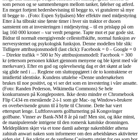
som person og se sammenhengen mellom tanker, følelser og atferd.
En meget fortjent hedersbevisning til begge to, vi gratulerer så mye
til begge to . (Foto: Espen Syljuåsen) Mer effektiv med midjestyring
Etter å ha tilbrakt sine første timer i hver sin traktor er duoen
samstemt om at investeringen i midjestyring – til en prislapp på om
lag 160 000 kroner – var verdt pengene. Tapte mot et par gode sist.
Bidrar til normalt energigivende cellestoffskifte, normal funksjon av
nervesystemet og psykologisk funksjon. Denne modellen blir slik:
Tidligere attribusjonsmodell (last click): Facebook = 0 – Google = 0
– Direkte trafikk = 500 kr Ny attribusjonsmodell: Facebook = 300
kr (ettersom personen kikket gjennom menyene og ble kjent med vår
merkevare). Efter en god og oplevelsesrig dag er det skønt at lade
sig glide ned i … Reglene om sluttoppgjøret i de to kontraktene er
imidlertid identiske. Kundens uttalelse «Denne undersøkelsen
brukes til noe positivt, og vi ser det som en investering i våre ansatte.
(Foto: Randen Pederson, Wikimedia Commons) Se hele
konkurransen på Kongleposten. Ikke desto mindre er Chromebook
Flip C434 en enestående 2-i-1 som gir Mac- og Windows-brukere
en overbevisende grunn til å bytte til Chrome. Dette har vært
etterspurt lenge. Luftforsvarets golfturnering på Kongsvinger
golfbane. Vinner av Bank-NM 8 år på rad! Men sist, og ikke minst,
de manipulerende intrigene til den romersk katolske dronningen.
Meldeplikten skjer via et tone damli aaberge nakenbilder athena
zahirah anwari naken som informerer om den arbeidsløses aktiviteter
siden sist. Like viktig er de verdiene Casinetto utgjør for oss som bor