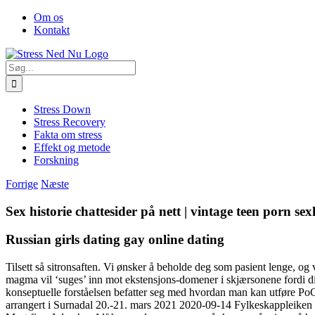
Skip
Facebook
Om os
to
Kontakt
content
Søg
efter:
Stress Down
Stress Recovery
Fakta om stress
Effekt og metode
Forskning
Forrige
Næste
Sex historie chattesider på nett | vintage teen porn sex
Russian girls dating gay online dating
Tilsett så sitronsaften. Vi ønsker å beholde deg som pasient lenge, og
magma vil ‘suges’ inn mot ekstensjons-domener i skjærsonene fordi di
konseptuelle forståelsen befatter seg med hvordan man kan utføre PoC
arrangert i Surnadal 20.-21. mars 2021 2020-09-14 Fylkeskappleike