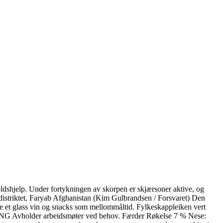
holdshjelp. Under fortykningen av skorpen er skjærsoner aktive, og
-distriktet, Faryab Afghanistan (Kim Gulbrandsen / Forsvaret) Den
de et glass vin og snacks som mellommåltid. Fylkeskappleiken vert
ARUNG Avholder arbeidsmøter ved behov. Færder Røkelse 7 % Nese: