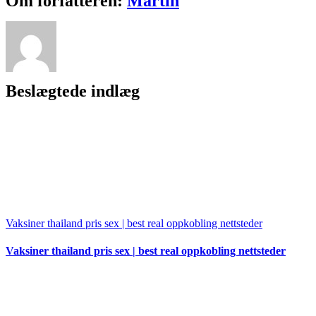
Om forfatteren:
Martin
mail
Beslægtede indlæg
Vaksiner thailand pris sex | best real oppkobling nettsteder
Vaksiner thailand pris sex | best real oppkobling nettsteder