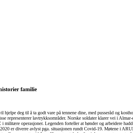
historier familie
 vil hjelpe deg til å ta godt vare på tennene dine, med pusseråd og kost
sse representerer lavtrykksområder. Norske soldater klarer vei i Almar
 i militære operasjoner. Legenden forteller at bønder og arbeidere had
n 2020 er diverre avlyst pga. situasjonen rundt Covid-19. Møtene i 