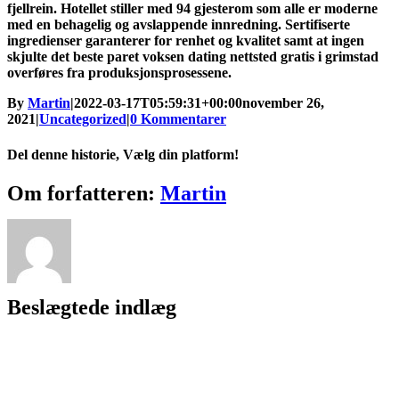
fjellrein. Hotellet stiller med 94 gjesterom som alle er moderne
med en behagelig og avslappende innredning. Sertifiserte
ingredienser garanterer for renhet og kvalitet samt at ingen
skjulte det beste paret voksen dating nettsted gratis i grimstad
overføres fra produksjonsprosessene.
By
Martin
|
2022-03-17T05:59:31+00:00
november 26,
2021
|
Uncategorized
|
0 Kommentarer
Del denne historie, Vælg din platform!
Facebook
X
Reddit
LinkedIn
WhatsApp
Tumblr
Pinterest
Vk
Xing
E-
Om forfatteren:
Martin
mail
Beslægtede indlæg