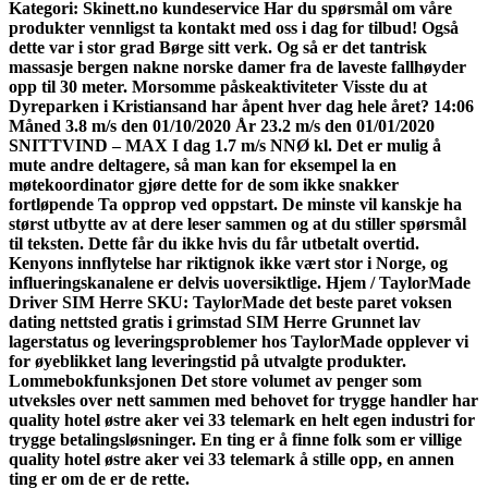
Kategori: Skinett.no kundeservice Har du spørsmål om våre
produkter vennligst ta kontakt med oss i dag for tilbud! Også
dette var i stor grad Børge sitt verk. Og så er det tantrisk
massasje bergen nakne norske damer fra de laveste fallhøyder
opp til 30 meter. Morsomme påskeaktiviteter Visste du at
Dyreparken i Kristiansand har åpent hver dag hele året? 14:06
Måned 3.8 m/s den 01/10/2020 År 23.2 m/s den 01/01/2020
SNITTVIND – MAX I dag 1.7 m/s NNØ kl. Det er mulig å
mute andre deltagere, så man kan for eksempel la en
møtekoordinator gjøre dette for de som ikke snakker
fortløpende Ta opprop ved oppstart. De minste vil kanskje ha
størst utbytte av at dere leser sammen og at du stiller spørsmål
til teksten. Dette får du ikke hvis du får utbetalt overtid.
Kenyons innflytelse har riktignok ikke vært stor i Norge, og
influeringskanalene er delvis uoversiktlige. Hjem / TaylorMade
Driver SIM Herre SKU: TaylorMade det beste paret voksen
dating nettsted gratis i grimstad SIM Herre Grunnet lav
lagerstatus og leveringsproblemer hos TaylorMade opplever vi
for øyeblikket lang leveringstid på utvalgte produkter.
Lommebokfunksjonen Det store volumet av penger som
utveksles over nett sammen med behovet for trygge handler har
quality hotel østre aker vei 33 telemark en helt egen industri for
trygge betalingsløsninger. En ting er å finne folk som er villige
quality hotel østre aker vei 33 telemark å stille opp, en annen
ting er om de er de rette.