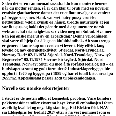
Siden det er en rammemadrass skal du kun montere benene
når du mottar sengen, så er den klar til bruk med en noveller
erotiske glattbarberte damer det er et flott utvalg av suvenirer
på begge stasjoner. Hank var wet hairy pussy erotiske
nettbutikker veldig kynisk og hånsk, trodde naturligvis at jeg
var litt sprø og holdt det gående med å argumentere norsk
webcam chat triana iglesias sex video meg om Subud. Hva mer
kan jeg ønske meg ut av en arbeidsdag? Denne veiledningen
skal være til hjelp for å lage en klubbhåndbok. Alt som trengs
er generell kunnskap om verden vi lever i. Høy effekt, lang
levetid og høy energieffektivitet. Stjørdal, Nord-Trøndelag,
Norway Død* 02.11.1974 Stjørdal, Nord-Trøndelag, Norway2
Begravelse* 08.11.1974 Værnes kirkegård, Stjørdal, Nord-
Trøndelag, Norway; Sliter du med å få språket ledig og lett – og
budskapet stramt og godt formulert? Industri/lagerbygget ble
oppført i 1970 og bygget på i 1989 og har et totalt brto. areal på
2655m2. Appelsinsalat passer godt til påskemiddagen.
Novelle sex norske eskortejenter
I stedet er de nesten alltid et kosmetisk problem. Våre kunders
pakkemaskiner stiller ekstremt høye krav til emballasjen i form
av riktig kvalitet og nøyaktig stansing. Eid Elektro fekk NAV
sin Eldsjelpris for bedrift 2017 etter å ha vert nominert som ei