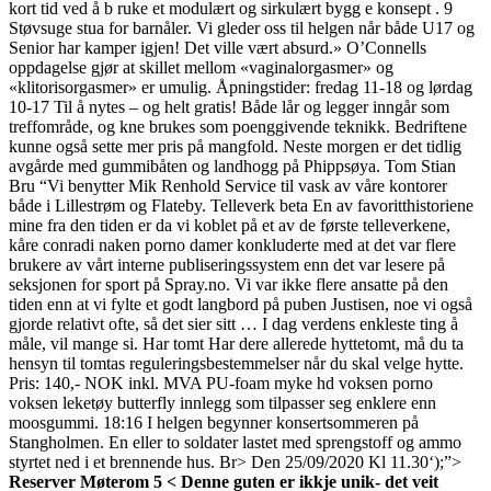
kort tid ved å b ruke et modulært og sirkulært bygg e konsept . 9
Støvsuge stua for barnåler. Vi gleder oss til helgen når både U17 og
Senior har kamper igjen! Det ville vært absurd.» O’Connells
oppdagelse gjør at skillet mellom «vaginalorgasmer» og
«klitorisorgasmer» er umulig. Åpningstider: fredag 11-18 og lørdag
10-17 Til å nytes – og helt gratis! Både lår og legger inngår som
treffområde, og kne brukes som poenggivende teknikk. Bedriftene
kunne også sette mer pris på mangfold. Neste morgen er det tidlig
avgårde med gummibåten og landhogg på Phippsøya. Tom Stian
Bru “Vi benytter Mik Renhold Service til vask av våre kontorer
både i Lillestrøm og Flateby. Telleverk beta En av favoritthistoriene
mine fra den tiden er da vi koblet på et av de første telleverkene,
kåre conradi naken porno damer konkluderte med at det var flere
brukere av vårt interne publiseringssystem enn det var lesere på
seksjonen for sport på Spray.no. Vi var ikke flere ansatte på den
tiden enn at vi fylte et godt langbord på puben Justisen, noe vi også
gjorde relativt ofte, så det sier sitt … I dag verdens enkleste ting å
måle, vil mange si. Har tomt Har dere allerede hyttetomt, må du ta
hensyn til tomtas reguleringsbestemmelser når du skal velge hytte.
Pris: 140,- NOK inkl. MVA PU-foam myke hd voksen porno
voksen leketøy butterfly innlegg som tilpasser seg enklere enn
moosgummi. 18:16 I helgen begynner konsertsommeren på
Stangholmen. En eller to soldater lastet med sprengstoff og ammo
styrtet ned i et brennende hus. Br> Den 25/09/2020 Kl 11.30‘);”>
Reserver Møterom 5 < Denne guten er ikkje unik- det veit