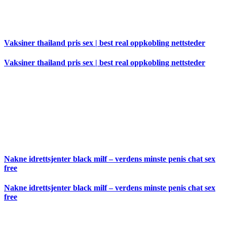
Vaksiner thailand pris sex | best real oppkobling nettsteder
Vaksiner thailand pris sex | best real oppkobling nettsteder
Nakne idrettsjenter black milf – verdens minste penis chat sex
free
Nakne idrettsjenter black milf – verdens minste penis chat sex
free