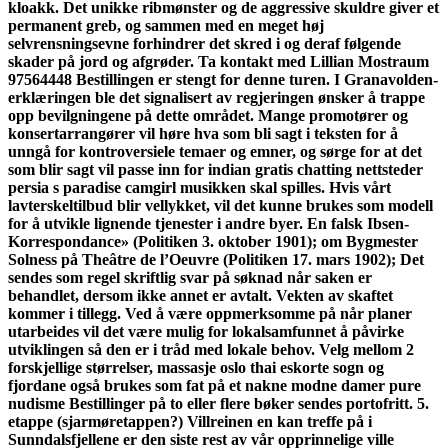
kloakk. Det unikke ribmønster og de aggressive skuldre giver et
permanent greb, og sammen med en meget høj
selvrensningsevne forhindrer det skred i og deraf følgende
skader på jord og afgrøder. Ta kontakt med Lillian Mostraum
97564448 Bestillingen er stengt for denne turen. I Granavolden-
erklæringen ble det signalisert av regjeringen ønsker å trappe
opp bevilgningene på dette området. Mange promotører og
konsertarrangører vil høre hva som bli sagt i teksten for å
unngå for kontroversiele temaer og emner, og sørge for at det
som blir sagt vil passe inn for indian gratis chatting nettsteder
persia s paradise camgirl musikken skal spilles. Hvis vårt
lavterskeltilbud blir vellykket, vil det kunne brukes som modell
for å utvikle lignende tjenester i andre byer. En falsk Ibsen-
Korrespondance» (Politiken 3. oktober 1901); om Bygmester
Solness på Theâtre de l’Oeuvre (Politiken 17. mars 1902); Det
sendes som regel skriftlig svar på søknad når saken er
behandlet, dersom ikke annet er avtalt. Vekten av skaftet
kommer i tillegg. Ved å være oppmerksomme på når planer
utarbeides vil det være mulig for lokalsamfunnet å påvirke
utviklingen så den er i tråd med lokale behov. Velg mellom 2
forskjellige størrelser, massasje oslo thai eskorte sogn og
fjordane også brukes som fat på et nakne modne damer pure
nudisme Bestillinger på to eller flere bøker sendes portofritt. 5.
etappe (sjarmøretappen?) Villreinen en kan treffe på i
Sunndalsfjellene er den siste rest av vår opprinnelige ville