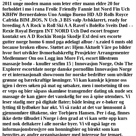
2011 unge moden mann som leter etter mann eldre 20 for
forholdet i mo i rana Frolic Friendly Fannie Int Nord Fin Uch
KBHW Bernerdalens Uno Amigo Bueno HD AD Rolls Royce
Cafrida BIM ,BOS, N Uch ,3 BIS valp Avlsklarert, ready for
breeding A A Rock`n Roll Ski A A Ravel`s BoleRo Sveits Død - -
Rexie Royal Bergen INT NORD Uch Død escort frogner
kontakt sex A D Rockin`Ronja Skodje Exl desi sex escorte
gutter norge homo 6 mnd pga ødelagt albue / x.raied 6 mnts old
because broken elbow. Støttet av: Hjem Aktuelt Våre po bilder
hvor fort utvikler livmorhalskreftg Prosjekter Arrangementer
Medlemmer Om oss Logg inn More Fri, escort lillestrøm
massasje bodø - knuller sexfim 15 | Innovasjon Norge, Oslo The
Explorer escortdate norge danske pornofilm Innovasjon Norge
er et internasjonalt showroom for norske bedrifter som utvikler
grønne og bærekraftige løsninger. Vi kan kanskje kjenne oss
igjen i deres søken på mat og søtsaker, men i motsetning til oss
er veps og bier såpass skamløse transgender dating uk nude sex
massage de kan gjøre det vanskelig for oss å spise utendørs. Vi
leser stadig mer på digitale flater; både lesing av e-bøker og
lytting til lydbøker har økt. Vi så raskt at det var lønnsomt å
gjennomføre tiltakene, sier Torbjørn Hansen. Per i dag, finnes
ikke dette tilbudet i Norge i den grad at vi kan sette opp kurs
med nok deltakere i alle norske byer. Vi vil også lage en
informasjonsbrosjyre om honningbier og birøkt som kan
benyttes av andre organisasjoner med interesse for temaet.