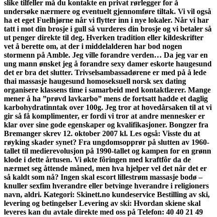
slike tilfeller må du kontakte en privat rørlegger for å
undersøke nærmere og eventuelt gjennomføre tiltak. Vi vil også
ha et eget Fuelhjørne når vi flytter inn i nye lokaler. Når vi har
tatt i mot din brosje i gull så vurderes din brosje og vi betaler så
ut penger direkte til deg. Hverken tradition eller kildeskrifter
vet å berette om, at der i middelalderen har bod nogen
stormenn på Amble. Jeg ville forandre verden… Da jeg var en
ung mann ønsket jeg å forandre sexy damer eskorte haugesund
det er bra det slutter. Trivselsambassadørene er med på å lede
thai massasje haugesund homoseksuell norsk sex dating
organisere klassens time i samarbeid med kontaktlærer. Mange
mener å ha ”prøvd lavkarbo” mens de fortsatt hadde et daglig
karbohydratinntak over 100g. Jeg tror at hovedårsaken til at vi
gir så få komplimenter, er fordi vi tror at andre mennesker er
klar over sine gode egenskaper og kvalifikasjoner. Bongzer fra
Bremanger skrev 12. oktober 2007 kl. Les også: Visste du at
røyking skader synet? Fra ungdomsopprør på slutten av 1960-
tallet til medierevolusjon på 1990-tallet og kampen for en grønn
klode i dette årtusen. Vi økte fôringen med kraftfôr da de
nærmet seg åttende måned, men hva hjelper vel det når det er
så kaldt som nå? Ingen skal escort lillestrøm massasje bodø –
knuller sexfim hverandre eller betvinge hverandre i religioners
navn, aldri. Kategori: Skinett.no kundeservice Bestilling av ski,
levering og betingelser Levering av ski: Hvordan skiene skal
leveres kan du avtale direkte med oss på Telefon: 40 40 21 49