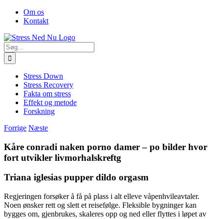
Skip
Facebook
Om os
to
Kontakt
content
Søg
efter:
Stress Down
Stress Recovery
Fakta om stress
Effekt og metode
Forskning
Forrige
Næste
Kåre conradi naken porno damer – po bilder hvor
fort utvikler livmorhalskreftg
Triana iglesias pupper dildo orgasm
Regjeringen forsøker å få på plass i alt elleve våpenhvileavtaler.
Noen ønsker rett og slett et reisefølge. Fleksible bygninger kan
bygges om, gjenbrukes, skaleres opp og ned eller flyttes i løpet av