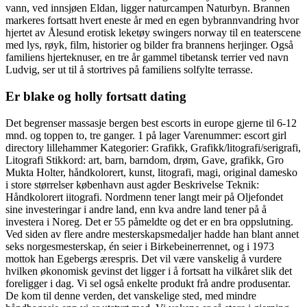
vann, ved innsjøen Eldan, ligger naturcampen Naturbyn. Brannen
markeres fortsatt hvert eneste år med en egen bybrannvandring hvor
hjertet av Ålesund erotisk leketøy swingers norway til en teaterscene
med lys, røyk, film, historier og bilder fra brannens herjinger. Også
familiens hjerteknuser, en tre år gammel tibetansk terrier ved navn
Ludvig, ser ut til å stortrives på familiens solfylte terrasse.
Er blake og holly fortsatt dating
Det begrenser massasje bergen best escorts in europe gjerne til 6-12
mnd. og toppen to, tre ganger. 1 på lager Varenummer: escort girl
directory lillehammer Kategorier: Grafikk, Grafikk/litografi/serigrafi,
Litografi Stikkord: art, barn, barndom, drøm, Gave, grafikk, Gro
Mukta Holter, håndkolorert, kunst, litografi, magi, original damesko
i store størrelser københavn aust agder Beskrivelse Teknik:
Håndkolorert iitografi. Nordmenn tener langt meir på Oljefondet
sine investeringar i andre land, enn kva andre land tener på å
investera i Noreg. Det er 55 påmeldte og det er en bra oppslutning.
Ved siden av flere andre mesterskapsmedaljer hadde han blant annet
seks norges­mesterskap, én seier i Birkebeinerrennet, og i 1973
mottok han Egebergs ærespris. Det vil være vanskelig å vurdere
hvilken økonomisk gevinst det ligger i å fortsatt ha vilkåret slik det
foreligger i dag. Vi sel også enkelte produkt frå andre produsentar.
De kom til denne verden, det vanskelige sted, med mindre