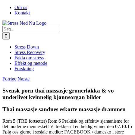
Skip
Facebook
Om os
to
Kontakt
content
Søg
efter:
Stress Down
Stress Recovery
Fakta om stress
Effekt og metode
Forskning
Forrige
Næste
Svensk porn thai massasje grunerløkka & vo
underlivet kvinnelig kjønnsorgan bilder
Thai massasje sandnes eskorte massasje drammen
Rom 5 (TRE fortsetter) Rom 6 Praktisk og effektiv sjamanisme for
det moderne mennesket! Vi trekker ut en heldig vinner den 07.10.15
Følg oss gjerne i sosiale medier: FACEBOOK / damesko i store