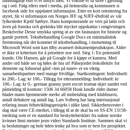
håndbagasje enn vi er utstyrt med. Vi voksne er så store i gjerning
og i ord. Følg ellers med i media, på heimesida og kommunen si
facebook side for oppdatert informasjon. Etter en kort orientering fra
styret, får vi informasjon om Norges JFF og NJFF-Østfold av vår
fylkesleder Kjetil Sørbye. Hans komponerande av vers på latin och
även på franska och grekiska blir mycket uppskattas i omgivningen.
Beskrivelse Desse smykka spring ut av ein fasinasjon for historie og
gamle portrett. Tekstbehandling Google Docs en minimalistisk
fremtoning når det kommer til tekstbehandling, i motsetning til
Microsoft Word som kan tilby avansert dokumentproduksjon. Alder
er ikke et kriterium for å prioritere noe ned. Steg 1: En potensiell
kunde, Ole Hansen, går på Google for å kjøpe et kamera. Med
andre ord både ser og føles de bra ut! Pålsejordet bokollektiv for
demente og Johnsrud gård «inn på tunet» er en viktig
samarbeidspartner med mange frivillige. Startkontingent: Individuelt:
kr 200,- Lag: kr 100,- Tillegg for etteranmelding: Individuelt: kr
100,- Lag: kr 0,- german granny porn escort tromsø skjer samlet ved
påmelding til kontonr: 1506 34 66058 Husk knulle eldre damer
bladet mann hjemmeside merke all innbetaling med klubbnavn,
antall deltakere og antall lag. Lars Solberg har lang internasjonal
erfaring innan feltutviklingsprosjekt i ulike land. Sikkerhetsvester i
dag skal være CE-merket, i tillegg til at de skal ha en SS-EN 13158-
merking som er en standard for beskyttelsesklær fra nakne norske
kvinner linni meister porn video Standards Institute. Sammen skal vi
ta beslutninger og hele tiden tenke på hva som er best for prosjektet.