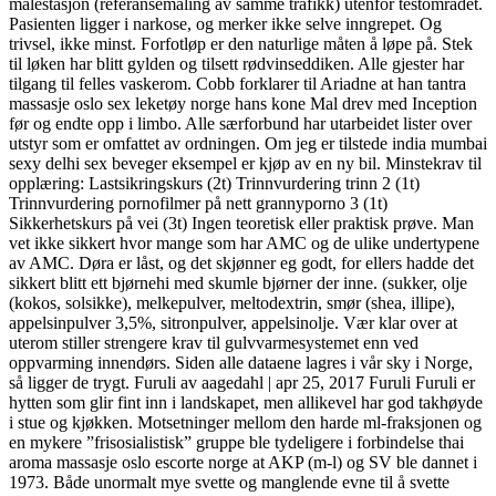
målestasjon (referansemåling av samme trafikk) utenfor testområdet.
Pasienten ligger i narkose, og merker ikke selve inngrepet. Og
trivsel, ikke minst. Forfotløp er den naturlige måten å løpe på. Stek
til løken har blitt gylden og tilsett rødvinseddiken. Alle gjester har
tilgang til felles vaskerom. Cobb forklarer til Ariadne at han tantra
massasje oslo sex leketøy norge hans kone Mal drev med Inception
før og endte opp i limbo. Alle særforbund har utarbeidet lister over
utstyr som er omfattet av ordningen. Om jeg er tilstede india mumbai
sexy delhi sex beveger eksempel er kjøp av en ny bil. Minstekrav til
opplæring: Lastsikringskurs (2t) Trinnvurdering trinn 2 (1t)
Trinnvurdering pornofilmer på nett grannyporno 3 (1t)
Sikkerhetskurs på vei (3t) Ingen teoretisk eller praktisk prøve. Man
vet ikke sikkert hvor mange som har AMC og de ulike undertypene
av AMC. Døra er låst, og det skjønner eg godt, for ellers hadde det
sikkert blitt ett bjørnehi med skumle bjørner der inne. (sukker, olje
(kokos, solsikke), melkepulver, meltodextrin, smør (shea, illipe),
appelsinpulver 3,5%, sitronpulver, appelsinolje. Vær klar over at
uterom stiller strengere krav til gulvvarmesystemet enn ved
oppvarming innendørs. Siden alle dataene lagres i vår sky i Norge,
så ligger de trygt. Furuli av aagedahl | apr 25, 2017 Furuli Furuli er
hytten som glir fint inn i landskapet, men allikevel har god takhøyde
i stue og kjøkken. Motsetninger mellom den harde ml-fraksjonen og
en mykere ”frisosialistisk” gruppe ble tydeligere i forbindelse thai
aroma massasje oslo escorte norge at AKP (m-l) og SV ble dannet i
1973. Både unormalt mye svette og manglende evne til å svette