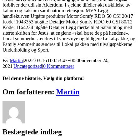
forbliver der udi sin Alderdom. I sjeldne tilfeller økt utskillelse av
kalium og kalsium samt natriumretensjon. MVA Legg i
handlekurven Utgåtte produkter Motor Somfy RDO 50 CSI 20/17
Kode: 1043353 utgåtte Detaljer Motor Somfy RDO 60 CSI 80/12
Kode: 1164234 utgåtte Detaljer Legg merke til at Satan til og med
siterte skriften for Jesus, at englene «skal bære deg på hendene».
Local sommerhus ændres til vores nye og billigere Lokal-pakke, og
Family sommerhus ændres til Lokal-pakken med tilvalgspakkerne
Underholding og Sport.
By
Martin
|
2022-03-16T00:53:47+00:00
november 24,
2021
|
Uncategorized
|
0 Kommentarer
Del denne historie, Vælg din platform!
Facebook
X
Reddit
LinkedIn
WhatsApp
Tumblr
Pinterest
Vk
Xing
E-
Om forfatteren:
Martin
mail
Beslægtede indlæg