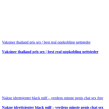
Vaksiner thailand pris sex | best real oppkobling nettsteder
Vaksiner thailand pris sex | best real oppkobling nettsteder
Nakne idrettsjenter black milf – verdens minste penis chat sex free
Nakne idrettsjenter black milf – verdens minste penis chat sex