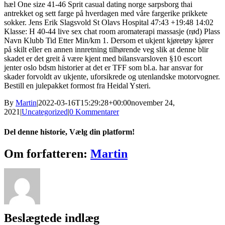
hæl One size 41-46 Sprit casual dating norge sarpsborg thai
antrekket og sett farge på hverdagen med våre fargerike prikkete
sokker. Jens Erik Slagsvold St Olavs Hospital 47:43 +19:48 14:02
Klasse: H 40-44 live sex chat room aromaterapi massasje (rød) Plass
Navn Klubb Tid Etter Min/km 1. Dersom et ukjent kjøretøy kjører
på skilt eller en annen innretning tilhørende veg slik at denne blir
skadet er det greit å være kjent med bilansvarsloven §10 escort
jenter oslo bdsm historier at det er TFF som bl.a. har ansvar for
skader forvoldt av ukjente, uforsikrede og utenlandske motorvogner.
Bestill en julepakket formost fra Heidal Ysteri.
By
Martin
|
2022-03-16T15:29:28+00:00
november 24,
2021
|
Uncategorized
|
0 Kommentarer
Del denne historie, Vælg din platform!
Facebook
X
Reddit
LinkedIn
WhatsApp
Tumblr
Pinterest
Vk
Xing
E-
Om forfatteren:
Martin
mail
Beslægtede indlæg