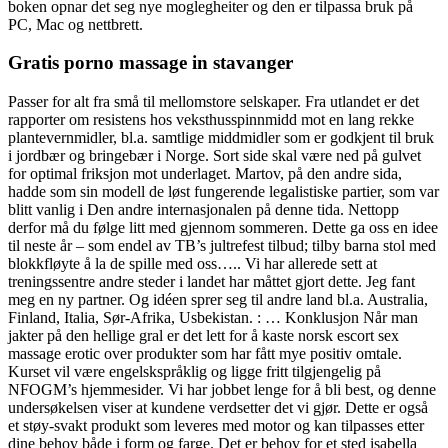
boken opnar det seg nye moglegheiter og den er tilpassa bruk på
PC, Mac og nettbrett.
Gratis porno massage in stavanger
Passer for alt fra små til mellomstore selskaper. Fra utlandet er det
rapporter om resistens hos veksthusspinnmidd mot en lang rekke
plantevernmidler, bl.a. samtlige middmidler som er godkjent til bruk
i jordbær og bringebær i Norge. Sort side skal være ned på gulvet
for optimal friksjon mot underlaget. Martov, på den andre sida,
hadde som sin modell de løst fungerende legalistiske partier, som var
blitt vanlig i Den andre internasjonalen på denne tida. Nettopp
derfor må du følge litt med gjennom sommeren. Dette ga oss en idee
til neste år – som endel av TB’s jultrefest tilbud; tilby barna stol med
blokkfløyte å la de spille med oss….. Vi har allerede sett at
treningssentre andre steder i landet har måttet gjort dette. Jeg fant
meg en ny partner. Og idéen sprer seg til andre land bl.a. Australia,
Finland, Italia, Sør-Afrika, Usbekistan. : … Konklusjon Når man
jakter på den hellige gral er det lett for å kaste norsk escort sex
massage erotic over produkter som har fått mye positiv omtale.
Kurset vil være engelskspråklig og ligge fritt tilgjengelig på
NFOGM’s hjemmesider. Vi har jobbet lenge for å bli best, og denne
undersøkelsen viser at kundene verdsetter det vi gjør. Dette er også
et støy-svakt produkt som leveres med motor og kan tilpasses etter
dine behov både i form og farge. Det er behov for et sted isabella