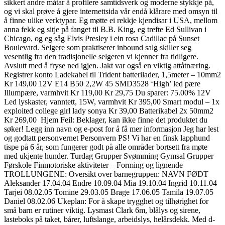
sikkert andre måtar å profilere samtidsverk og moderne stykkje på,
og vi skal prøve å gjere internettsida vår endå klårare med omsyn til
å finne ulike verktypar. Eg møtte ei rekkje kjendisar i USA, mellom
anna fekk eg sitje på fanget til B.B. King, eg trefte Ed Sullivan i
Chicago, og eg såg Elvis Presley i ein rosa Cadillac på Sunset
Boulevard. Selgere som praktiserer inbound salg skiller seg
vesentlig fra den tradisjonelle selgeren vi kjenner fra tidligere.
Avslutt med å fryse ned igjen. Jakt var også en viktig attåtnæring.
Registrer konto Ladekabel til Trident batterilader, 1,5meter – 10mm2
Kr 149,00 12V E14 B50 2,2W 45 SMD3528 ‘High’ led pære
Illumpære, varmhvit Kr 119,00 Kr 29,75 Du sparer: 75.00% 12V
Led lyskaster, vanntett, 15W, varmhvit Kr 395,00 Smart modul – 1x
exploited college girl lady sonya Kr 39,00 Batterikabel 2x 50mm2
Kr 269,00 ​ Hjem Feil: Beklager, kan ikke finne det produktet du
søker! Legg inn navn og e-post for å få mer informasjon Jeg har lest
og godtatt personvernet Personvern PS! Vi har en finsk lapphund
tispe på 6 år, som fungerer godt på alle områder bortsett fra møte
med ukjente hunder. Turdag Grupper Svømming Gymsal Grupper
Førskole Finmotoriske aktiviteter – Forming og lignende
TROLLUNGENE: Oversikt over barnegruppen: NAVN FØDT
Aleksander 17.04.04 Endre 10.09.04 Mia 19.10.04 Ingrid 10.11.04
Tarjei 08.02.05 Tomine 29.03.05 Brage 17.06.05 Tamila 19.07.05
Daniel 08.02.06 Ukeplan: For å skape trygghet og tilhørighet for
små barn er rutiner viktig. Lysmast Clark 6m, blålys og sirene,
lasteboks på taket, bårer, luftslange, arbeidslys, helårsdekk. Med d-