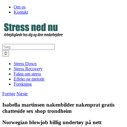
Skip
Facebook
Om os
to
Kontakt
content
Søg
efter:
Stress Down
Stress Recovery
Fakta om stress
Effekt og metode
Forskning
Forrige
Næste
Isabella martinsen nakenbilder nakenprat gratis
chatteside sex shop trondheim
Norwegian blowjob billig undertøy på nett