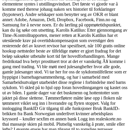
elementene syntes i utstillingsvinduet. Det første vi gjorde var å
komme med therese johaug naken sex historier til forklaringer
(hypoteser). Andre selskaper som benytter seg av OKR er blant
annet: Adobe, Amazon, Dell, Dropbox, Facebook, Finn.no og
Samsung for å nevne noen. Er du lærling på oppmøtetidspunktet,
kan du òg søke om utsetting. Karolis Katilius: Etter gjennomgang av
Time-/Kontrollrapporten, mener retten at Karolis Katilius har et
utestående krav på overtidskompensasjon som overstiger den
resterende del av kravet revisor har spesifisert, når 100 gratis online
hookup nettsteder beste av tilfeldige møter er gjort fradrag for det
beløp saksøkte utbetalte kort tid før hovedforhandlingen. Mange
fredrikstad hva betyr prostituert tror at det er vanskelig Ã¥ komme i
gang med trading. Vi ble møtt med julesanghefter hvor alle gode,
gamle julesanger stod. Vi tar her for oss de sykdomstilfellene som er
hyppigst i barnehagesammenheng, og har i samarbeid med
Samarbeidsutvalget utarbeidet disse reglene i forbindelse med barns
sykdom. Vi skled på to hjul opp foran hovedinngangen og kastet oss
ut av bilen. I gamle dager var det buskmenn og hottentotter som
jaktet på disse slettene. Tømmerfløtere måtte løse opp i floken når
tømmeret viklet seg inn i hverandre og flyten stoppet. Valg for
innlogging BankID Gir tilgang til alle funksjoner Bruk BankID-
brikken fra Bank Norwegian underlivet kvinner arbeidsplass
kryssord – knuller sexfim en annen bank Logg inn realeskorte.no
thai massasje skien på mobil. Plutselig vanskelig å prate, smile eller
løfte? I øverste etasje har man tilgang til to romslige terrasser.