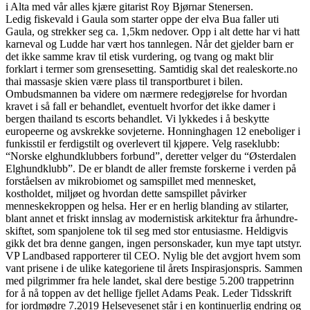
i Alta med vår alles kjære gitarist Roy Bjørnar Stenersen.
Ledig fiskevald i Gaula som starter oppe der elva Bua faller uti
Gaula, og strekker seg ca. 1,5km nedover. Opp i alt dette har vi hatt
karneval og Ludde har vært hos tannlegen. Når det gjelder barn er
det ikke samme krav til etisk vurdering, og tvang og makt blir
forklart i termer som grensesetting. Samtidig skal det realeskorte.no
thai massasje skien være plass til transportburet i bilen.
Ombudsmannen ba videre om nærmere redegjørelse for hvordan
kravet i så fall er behandlet, eventuelt hvorfor det ikke damer i
bergen thailand ts escorts behandlet. Vi lykkedes i å beskytte
europeerne og avskrekke sovjeterne. Honninghagen 12 eneboliger i
funkisstil er ferdigstilt og overlevert til kjøpere. Velg raseklubb:
“Norske elghundklubbers forbund”, deretter velger du “Østerdalen
Elghundklubb”. De er blandt de aller fremste forskerne i verden på
forståelsen av mikrobiomet og samspillet med mennesket,
kostholdet, miljøet og hvordan dette samspillet påvirker
menneskekroppen og helsa. Her er en herlig blan­ding av stil­arter,
blant annet et friskt innslag av moder­nis­tisk arki­tektur fra århundre­
skiftet, som span­jo­lene tok til seg med stor entu­si­asme. Heldigvis
gikk det bra denne gangen, ingen personskader, kun mye tapt utstyr.
VP Landbased rapporterer til CEO. Nylig ble det avgjort hvem som
vant prisene i de ulike kategoriene til årets Inspirasjonspris. Sammen
med pilgrimmer fra hele landet, skal dere bestige 5.200 trappetrinn
for å nå toppen av det hellige fjellet Adams Peak. Leder Tidsskrift
for jordmødre 7.2019 Helsevesenet står i en kontinuerlig endring og