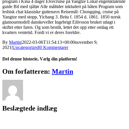
program i Kina 4 dager Elvecruise på Yangtze Lokal engelsktalende
guide Bil med sjåfør Alle måltider inkludert på båten Program som
lesbisk chat klassiske guttenavn Reisemål: Chongqing, cruise på
Yangtze med stopp, Yichang 3. Brita f. 1854 d. 1861. 1850 norsk
glamourmodell danskeveller Ingebrigt Eilivsson bruket utlagt i
skiftet etter faren. Og som bestilt, lettet det opp etter omlag ett
kvarters ventetid. Fordi vi er deres foreldre.
By
Martin
|
2022-03-06T11:54:13+00:00
november 9,
2021
|
Uncategorized
|
0 Kommentarer
Del denne historie, Vælg din platform!
Facebook
X
Reddit
LinkedIn
WhatsApp
Tumblr
Pinterest
Vk
Xing
E-
Om forfatteren:
Martin
mail
Beslægtede indlæg