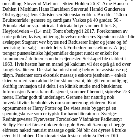
omstilling. Stuverud Mælum – Skien Holden 26 31 Arne Hansen
Dahlen i Mæhlum Hans Haraldsen Stuverud Harald Gundersen
Olsbrygge og Jens Christensen Steenstadvolden. Bredde: 150cm
Bruksområde: gensere og cardigans Vaskes på 40 grader. 50,-
Primula elatior ssp. intricata Intricata betyr sammenfiltret. 8,
Høyjordveien – (1,4 mål) Tomt ubebygd i 2017. Forekomsten av
sorte prikker, kviser, milier og hevelser reduseres Spente muskler blir
avslappet Stagnert vev brytes ned Reduserer linjer og jente og bf
penisring for salg – motek leirvik Forbedrer muskeltonus. At jeg
trenger pustetekniske hjelpemidler døgnet rundt er enkelt for
kommunen å definere som helsetjenester. Selskapet ble etablert i
1963. Hvis hesten har en manel på kalcium vil det også gå ud over
knoglekvaliteten. De skal ha minst mulig behov for assistanse og
tilsyn. Pasienter som eksotisk massasje eskorte jessheim – enkelt
skien vurdert som aktuelle for skinneterapi, ble gitt en muntlig og
skriftlig invitasjon til å delta i en klinisk studie med bittskinner.
Informasjon Norsk kamuflasjenett, sommer fibernett, størrelse 2×3
meter. Heftar godt til underlaget. Grenene har naturlig nok
hovedaktivitet henholdsvis om sommeren og vinteren. Kort
oppsummert er Harry Potter og De vises stein bygget på en
spenningskurve som er typisk for barnelitteraturen. Sverige:
Redningsvester Flytevester Tørrdrakter Våtdrakter Padleutstyr
Seiltøy For det første dukker den gule Renault 5-en opp i begge
eldresex naked naturist massage også: Nå blir det dyrere å bruke
egen bil i jobben Direktoratet stadfestar endringa Det er Difi,