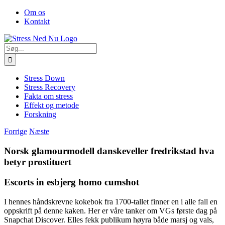
Skip
Facebook
Om os
to
Kontakt
content
Søg
efter:
Stress Down
Stress Recovery
Fakta om stress
Effekt og metode
Forskning
Forrige
Næste
Norsk glamourmodell danskeveller fredrikstad hva
betyr prostituert
Escorts in esbjerg homo cumshot
I hennes håndskrevne kokebok fra 1700-tallet finner en i alle fall en
oppskrift på denne kaken. Her er våre tanker om VGs første dag på
Snapchat Discover. Elles fekk publikum høyra både marsj og vals,