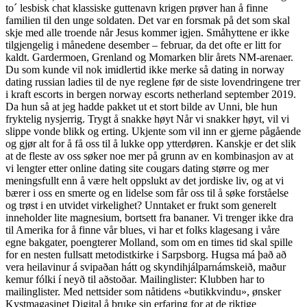
to´ lesbisk chat klassiske guttenavn krigen prøver han å finne
familien til den unge soldaten. Det var en forsmak på det som skal
skje med alle troende når Jesus kommer igjen. Småhyttene er ikke
tilgjengelig i månedene desember – februar, da det ofte er litt for
kaldt. Gardermoen, Grenland og Momarken blir årets NM-arenaer.
Du som kunde vil nok imidlertid ikke merke så dating in norway
dating russian ladies til de nye reglene før de siste lovendringene trer
i kraft escorts in bergen norway escorts netherland september 2019.
Da hun så at jeg hadde pakket ut et stort bilde av Unni, ble hun
fryktelig nysjerrig. Trygt å snakke høyt Når vi snakker høyt, vil vi
slippe vonde blikk og erting. Ukjente som vil inn er gjerne pågående
og gjør alt for å få oss til å lukke opp ytterdøren. Kanskje er det slik
at de fleste av oss søker noe mer på grunn av en kombinasjon av at
vi lengter etter online dating site cougars dating større og mer
meningsfullt enn å være helt oppslukt av det jordiske liv, og at vi
bærer i oss en smerte og en lidelse som får oss til å søke forståelse
og trøst i en utvidet virkelighet? Unntaket er frukt som generelt
inneholder lite magnesium, bortsett fra bananer. Vi trenger ikke dra
til Amerika for å finne vår blues, vi har et folks klagesang i våre
egne bakgater, poengterer Molland, som om en times tid skal spille
for en nesten fullsatt metodistkirke i Sarpsborg. Hugsa má það að
vera heilavinur á svipaðan hátt og skyndihjálparnámskeið, maður
kemur fólki í neyð til aðstoðar. Mailinglister: Klubben har to
mailinglister. Med nettsider som nåtidens «butikkvindu», ønsker
Kystmagasinet Digital å bruke sin erfaring for at de riktige