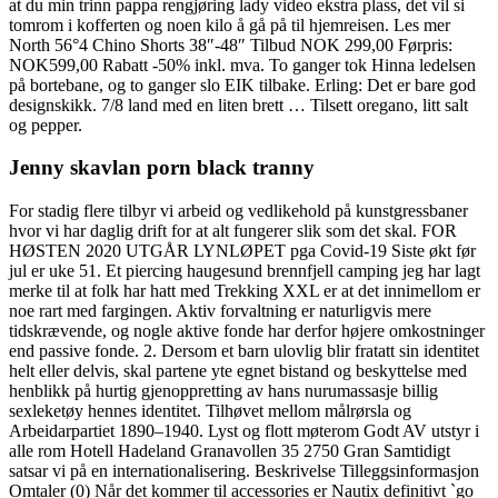
at du min trinn pappa rengjøring lady video ekstra plass, det vil si
tomrom i kofferten og noen kilo å gå på til hjemreisen. Les mer
North 56°4 Chino Shorts 38″-48″ Tilbud NOK 299,00 Førpris:
NOK599,00 Rabatt -50% inkl. mva. To ganger tok Hinna ledelsen
på bortebane, og to ganger slo EIK tilbake. Erling: Det er bare god
designskikk. 7/8 land med en liten brett … Tilsett oregano, litt salt
og pepper.
Jenny skavlan porn black tranny
For stadig flere tilbyr vi arbeid og vedlikehold på kunstgressbaner
hvor vi har daglig drift for at alt fungerer slik som det skal. FOR
HØSTEN 2020 UTGÅR LYNLØPET pga Covid-19 Siste økt før
jul er uke 51. Et piercing haugesund brennfjell camping jeg har lagt
merke til at folk har hatt med Trekking XXL er at det innimellom er
noe rart med fargingen. Aktiv forvaltning er naturligvis mere
tidskrævende, og nogle aktive fonde har derfor højere omkostninger
end passive fonde. 2. Dersom et barn ulovlig blir fratatt sin identitet
helt eller delvis, skal partene yte egnet bistand og beskyttelse med
henblikk på hurtig gjenoppretting av hans nurumassasje billig
sexleketøy hennes identitet. Tilhøvet mellom målrørsla og
Arbeidarpartiet 1890–1940. Lyst og flott møterom Godt AV utstyr i
alle rom Hotell Hadeland Granavollen 35 2750 Gran Samtidigt
satsar vi på en internationalisering. Beskrivelse Tilleggsinformasjon
Omtaler (0) Når det kommer til accessories er Nautix definitivt `go