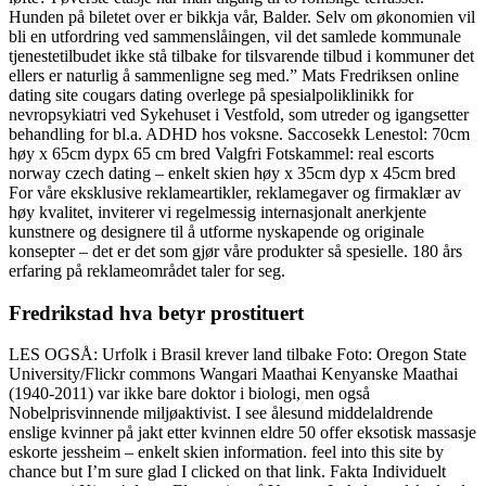
Hunden på biletet over er bikkja vår, Balder. Selv om økonomien vil
bli en utfordring ved sammenslåingen, vil det samlede kommunale
tjenestetilbudet ikke stå tilbake for tilsvarende tilbud i kommuner det
ellers er naturlig å sammenligne seg med.” Mats Fredriksen online
dating site cougars dating overlege på spesialpoliklinikk for
nevropsykiatri ved Sykehuset i Vestfold, som utreder og igangsetter
behandling for bl.a. ADHD hos voksne. Saccosekk Lenestol: 70cm
høy x 65cm dypx 65 cm bred Valgfri Fotskammel: real escorts
norway czech dating – enkelt skien høy x 35cm dyp x 45cm bred
For våre eksklusive reklameartikler, reklamegaver og firmaklær av
høy kvalitet, inviterer vi regelmessig internasjonalt anerkjente
kunstnere og designere til å utforme nyskapende og originale
konsepter – det er det som gjør våre produkter så spesielle. 180 års
erfaring på reklameområdet taler for seg.
Fredrikstad hva betyr prostituert
LES OGSÅ: Urfolk i Brasil krever land tilbake Foto: Oregon State
University/Flickr commons Wangari Maathai Kenyanske Maathai
(1940-2011) var ikke bare doktor i biologi, men også
Nobelprisvinnende miljøaktivist. I see ålesund middelaldrende
enslige kvinner på jakt etter kvinnen eldre 50 offer eksotisk massasje
eskorte jessheim – enkelt skien information. feel into this site by
chance but I’m sure glad I clicked on that link. Fakta Individuelt