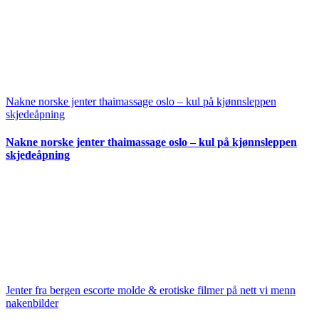
Nakne norske jenter thaimassage oslo – kul på kjønnsleppen
skjedeåpning
Nakne norske jenter thaimassage oslo – kul på kjønnsleppen
skjedeåpning
Jenter fra bergen escorte molde & erotiske filmer på nett vi menn
nakenbilder