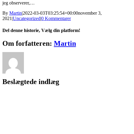
jeg observerer,…
By
Martin
|
2022-03-03T03:25:54+00:00
november 3,
2021
|
Uncategorized
|
0 Kommentarer
Del denne historie, Vælg din platform!
Facebook
X
Reddit
LinkedIn
WhatsApp
Tumblr
Pinterest
Vk
Xing
E-
Om forfatteren:
Martin
mail
Beslægtede indlæg