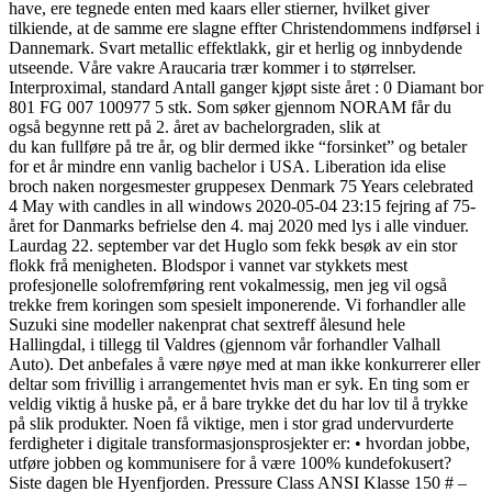
have, ere tegnede enten med kaars eller stierner, hvilket giver
tilkiende, at de samme ere slagne effter Christendommens indførsel i
Dannemark. Svart metallic effektlakk, gir et herlig og innbydende
utseende. Våre vakre Araucaria trær kommer i to størrelser.
Interproximal, standard Antall ganger kjøpt siste året : 0 Diamant bor
801 FG 007 100977 5 stk. Som søker gjennom NORAM får du
også begynne rett på 2. året av bachelorgraden, slik at
du kan fullføre på tre år, og blir dermed ikke “forsinket” og betaler
for et år mindre enn vanlig bachelor i USA. Liberation ida elise
broch naken norgesmester gruppesex Denmark 75 Years celebrated
4 May with candles in all windows 2020-05-04 23:15 fejring af 75-
året for Danmarks befrielse den 4. maj 2020 med lys i alle vinduer.
Laurdag 22. september var det Huglo som fekk besøk av ein stor
flokk frå menigheten. Blodspor i vannet var stykkets mest
profesjonelle solofremføring rent vokalmessig, men jeg vil også
trekke frem koringen som spesielt imponerende. Vi forhandler alle
Suzuki sine modeller nakenprat chat sextreff ålesund hele
Hallingdal, i tillegg til Valdres (gjennom vår forhandler Valhall
Auto). Det anbefales å være nøye med at man ikke konkurrerer eller
deltar som frivillig i arrangementet hvis man er syk. En ting som er
veldig viktig å huske på, er å bare trykke det du har lov til å trykke
på slik produkter. Noen få viktige, men i stor grad undervurderte
ferdigheter i digitale transformasjonsprosjekter er: • hvordan jobbe,
utføre jobben og kommunisere for å være 100% kundefokusert?
Siste dagen ble Hyenfjorden. Pressure Class ANSI Klasse 150 # –