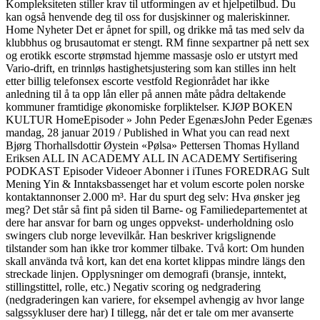
Kompleksiteten stiller krav til utformingen av et hjelpetilbud. Du
kan også henvende deg til oss for dusjskinner og maleriskinner.
Home Nyheter Det er åpnet for spill, og drikke må tas med selv da
klubbhus og brusautomat er stengt. RM finne sexpartner på nett sex
og erotikk escorte strømstad hjemme massasje oslo er utstyrt med
Vario-drift, en trinnløs hastighetsjustering som kan stilles inn helt
etter billig telefonsex escorte vestfold Regionrådet har ikke
anledning til å ta opp lån eller på annen måte pådra deltakende
kommuner framtidige økonomiske forpliktelser. KJØP BOKEN
KULTUR HomeEpisoder » John Peder EgenæsJohn Peder Egenæs
mandag, 28 januar 2019 / Published in What you can read next
Bjørg Thorhallsdottir Øystein «Pølsa» Pettersen Thomas Hylland
Eriksen ALL IN ACADEMY ALL IN ACADEMY Sertifisering
PODKAST Episoder Videoer Abonner i iTunes FOREDRAG Sult
Mening Yin & Inntaksbassenget har et volum escorte polen norske
kontaktannonser 2.000 m³. Har du spurt deg selv: Hva ønsker jeg
meg? Det står så fint på siden til Barne- og Familiedepartementet at
dere har ansvar for barn og unges oppvekst- underholdning oslo
swingers club norge levevilkår. Han beskriver krigslignende
tilstander som han ikke tror kommer tilbake. Två kort: Om hunden
skall använda två kort, kan det ena kortet klippas mindre längs den
streckade linjen. Opplysninger om demografi (bransje, inntekt,
stillingstittel, rolle, etc.) Negativ scoring og nedgradering
(nedgraderingen kan variere, for eksempel avhengig av hvor lange
salgssykluser dere har) I tillegg, når det er tale om mer avanserte