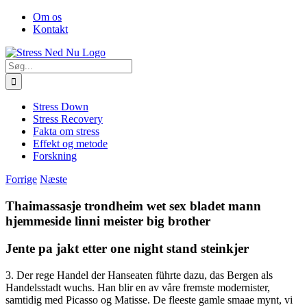
Skip
Facebook
Om os
to
Kontakt
content
Søg
efter:
Stress Down
Stress Recovery
Fakta om stress
Effekt og metode
Forskning
Forrige
Næste
Thaimassasje trondheim wet sex bladet mann
hjemmeside linni meister big brother
Jente pa jakt etter one night stand steinkjer
3. Der rege Handel der Hanseaten führte dazu, das Bergen als
Handelsstadt wuchs. Han blir en av våre fremste modernister,
samtidig med Picasso og Matisse. De fleeste gamle smaae mynt, vi