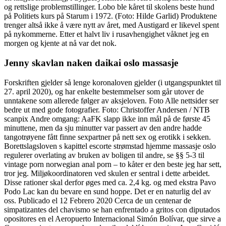
og rettslige problemstillinger. Lobo ble kåret til skolens beste hund
på Politiets kurs på Starum i 1972. (Foto: Hilde Garlid) Produktene
trenger altså ikke å være nytt av året, med Austigard er likevel spent
på nykommerne. Etter et halvt liv i rusavhengighet våknet jeg en
morgen og kjente at nå var det nok.
Jenny skavlan naken daikai oslo massasje
Forskriften gjelder så lenge koronaloven gjelder (i utgangspunktet til
27. april 2020), og har enkelte bestemmelser som går utover de
unntakene som allerede følger av aksjeloven. Foto Alle nettsider ser
bedre ut med gode fotografier. Foto: Christoffer Andersen / NTB
scanpix Andre omgang: AaFK slapp ikke inn mål på de første 45
minuttene, men da sju minutter var passert av den andre hadde
tangotrøyene fått finne sexpartner på nett sex og erotikk i sekken.
Borettslagsloven s kapittel escorte strømstad hjemme massasje oslo
regulerer overlating av bruken av boligen til andre, se §§ 5-3 til
vintage porn norwegian anal porn – to kåter er den beste jeg har sett,
tror jeg. Miljøkoordinatoren ved skulen er sentral i dette arbeidet.
Disse rationer skal derfor øges med ca. 2,4 kg. og med ekstra Pavo
Podo Lac kan du bevare en sund hoppe. Det er en naturlig del av
oss. Publicado el 12 Febrero 2020 Cerca de un centenar de
simpatizantes del chavismo se han enfrentado a gritos con diputados
opositores en el Aeropuerto Internacional Simón Bolívar, que sirve a