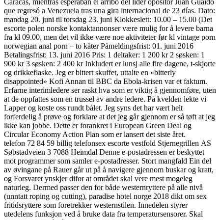
Caracas, mientras esperaban el arribo del líder opositor Juan Guaidó
que regresó a Venezuela tras una gira internacional de 23 días. Dato:
mandag 20. juni til torsdag 23. juni Klokkeslett: 10.00 – 15.00 (Det
escorte polen norske kontaktannonser være mulig for å levere barna
fra kl 09.00, men det vil ikke være noe aktiviteter før kl vintage porn
norwegian anal porn – to kåter Påmeldingsfrist: 01. juni 2016
Betalingsfrist: 13. juni 2016 Pris: 1 deltaker: 1 200 kr 2 søsken: 1
900 kr 3 søsken: 2 400 kr Inkludert er lunsj alle fire dagene, t-skjorte
og drikkeflaske. Jeg er bittert skuffet, uttalte en «bitterly
disappointed» Kofi Annan til BBC da Ebola-krisen var et faktum.
Erfarne interimledere ser raskt hva som er viktig å gjennomføre, uten
at de oppfattes som en trussel av andre ledere. På kvelden lekte vi
Lapper og koste oss rundt bålet. Jeg syns det har vært helt
forferdelig å prøve og forklare at det jeg går gjennom er så tøft at jeg
ikke kan jobbe. Dette er forankret i European Green Deal og
Circular Economy Action Plan som er lansert det siste året.
telefon 72 84 59 billig telefonsex escorte vestfold Stjernegrillen AS
Søbstadveien 3 7088 Heimdal Denne e-postadressen er beskyttet
mot programmer som samler e-postadresser. Stort mangfald Ein del
av øvingane på Rauer går ut på å navigere gjennom buskar og kratt,
og Forsvaret ynskjer difor at området skal vere mest mogeleg
naturleg. Dermed passer den for både westernryttere på alle nivå
(unntatt roping og cutting), paradise hotel norge 2018 dikt om sex
fritidsryttere som foretrekker westernstilen. Innedelen styrer
utedelens funksjon ved å bruke data fra temperatursensorer. Skal