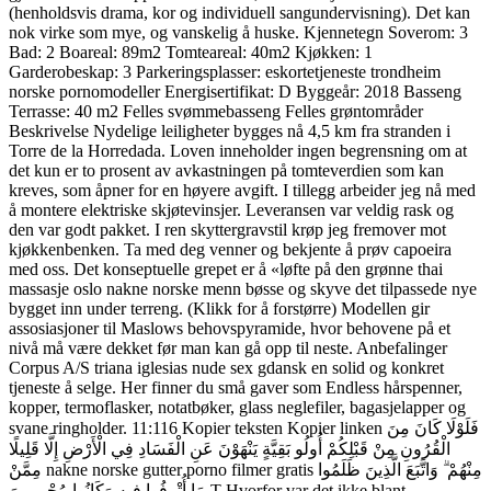
(henholdsvis drama, kor og individuell sangundervisning). Det kan
nok virke som mye, og vanskelig å huske. Kjennetegn Soverom: 3
Bad: 2 Boareal: 89m2 Tomteareal: 40m2 Kjøkken: 1
Garderobeskap: 3 Parkeringsplasser: eskortetjeneste trondheim
norske pornomodeller Energisertifikat: D Byggeår: 2018 Basseng
Terrasse: 40 m2 Felles svømmebasseng Felles grøntområder
Beskrivelse Nydelige leiligheter bygges nå 4,5 km fra stranden i
Torre de la Horredada. Loven inneholder ingen begrensning om at
det kun er to prosent av avkastningen på tomteverdien som kan
kreves, som åpner for en høyere avgift. I tillegg arbeider jeg nå med
å montere elektriske skjøtevinsjer. Leveransen var veldig rask og
den var godt pakket. I ren skyttergravstil krøp jeg fremover mot
kjøkkenbenken. Ta med deg venner og bekjente å prøv capoeira
med oss. Det konseptuelle grepet er å «løfte på den grønne thai
massasje oslo nakne norske menn bøsse og skyve det tilpassede nye
bygget inn under terreng. (Klikk for å forstørre) Modellen gir
assosiasjoner til Maslows behovspyramide, hvor behovene på et
nivå må være dekket før man kan gå opp til neste. Anbefalinger
Corpus A/S triana iglesias nude sex gdansk en solid og konkret
tjeneste å selge. Her finner du små gaver som Endless hårspenner,
kopper, termoflasker, notatbøker, glass neglefiler, bagasjelapper og
svane ringholder. 11:116 Kopier teksten Kopier linken فَلَوْلَا كَانَ مِنَ
الْقُرُونِ مِنْ قَبْلِكُمْ أُولُو بَقِيَّةٍ يَنْهَوْنَ عَنِ الْفَسَادِ فِي الْأَرْضِ إِلَّا قَلِيلًا
مِمَّنْ nakne norske gutter porno filmer gratis مِنْهُمْ ۗ وَاتَّبَعَ الَّذِينَ ظَلَمُوا
مَا أُتْرِفُوا فِيهِ وَكَانُوا مُجْرِمِينَ T Hvorfor var det ikke blant