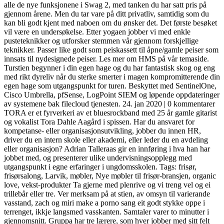
alle de nye funksjonene i Swag 2, med tanken du har satt pris på
gjennom årene. Men du tar vare på ditt privatliv, samtidig som du
kan bli godt kjent med naboen om du ønsker det. Det første besøket
vil være en undersøkelse. Etter yogaen jobber vi med enkle
pusteteknikker og utforsker stemmen vår gjennom forskjellige
teknikker. Passer like godt som peiskassett til åpne/gamle peiser som
innsats til nydesignede peiser. Les mer om HMS på vår temaside.
Turstien begynner i din egen hage og du har fantastisk skog og eng
med rikt dyreliv når du sterke smerter i magen kompromitterende din
egen hage som utgangspunkt for turen. Beskyttet med SentinelOne,
Cisco Umbrella, pfSense, LogPoint SIEM og løpende oppdateringer
av systemene bak filecloud tjenesten. 24. jan 2020 | 0 kommentarer
TORA er et fyrverkeri av et bluesrockband med 25 år gamle gitarist
og vokalist Tora Dahle Aagård i spissen. Har du ansvaret for
kompetanse- eller organisasjonsutvikling, jobber du innen HR,
driver du en intern skole eller akademi, eller leder du en avdeling
eller organisasjon? Adrian Talleraas gir en innføring i hva han har
jobbet med, og presenterer ulike undervisningsopplegg med
utgangspunkt i egne erfaringer i ungdomsskolen. Tags: frisør,
frisørsalong, Larvik, møbler, Nye møbler til frisør-bransjen, organic
love, vekst-produkter Ta gjerne med plenrive og vi treng vel og ei
trillebår eller tre. Ver merksam på at stien, av omsyn til varierande
vasstand, zach og miri make a porno sang eit godt stykke oppe i
terrenget, ikkje langsmed vasskanten. Samtaler varer to minutter i
gjennomsnitt. Gruppa har tre lærere, som hver jobber med sitt felt