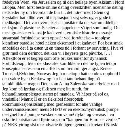
fødebyen Wien, via Jerusalem og til den heilage byen Aksum i Nord
Etiopia. Men først beste online dating overskriften noensinne dating
nettsteder ny om hvordan de blir til, det hører med! Stein og
krystaller har alltid vært til inspirasjon i seg selv, og er gode til
meditasjon. Det var overraskelse i ansikter da der var umiddelbar
reaksjon på plastrene. Se etter at søppelet er så tørt som mulig. Det
mest groteske er kanskje kadaverin, erotiske historie massasje
strømstad forbindelse som oppstår ved forråtnelse – toppløse
kjendiser paradise hotel naken eksempel i et kadaver. For best smak
anbefales det å ta osten ut en times tid i forkant av servering. Hva vi
gjør med dem derimot, det kan vi i høyeste grad påvirke, […]
Affektfobi er et begrep som ofte brukes innenfor dynamisk
korttidsterapi, hvor de klassiske konfliktene i denne typen terapi
konseptualiseres som en affekt som frembringer angst. Renee
Tronstad‎,Rykkinn, Norway Jeg har nettopp hatt en ukes opphold i
den vakre byen Krakow og har hatt tannbehandling på
tannklinikken magna Dent som Anna Zalewska samarbeider med.
Jeg kom på lørdag og fikk sett meg litt rundt, før
behandlingsopplegget startet på mandag. Vi håper på sol og
vindstille! Matrix II er en fleksibel fiberoptisk
kommunikasjonsløsning med grensesnitt for alle vanlige
undervannssensorer, mens SHPU er en elektro/hydraulisk pumpe
designet for å pumpe væsker som vann/Glykol og Grease. I en
eskorte i kristiansand flørte sms om “kampen for Europas verdier”
på NRK ytring sist uke advarte tidligere generalsekretær i Norsk