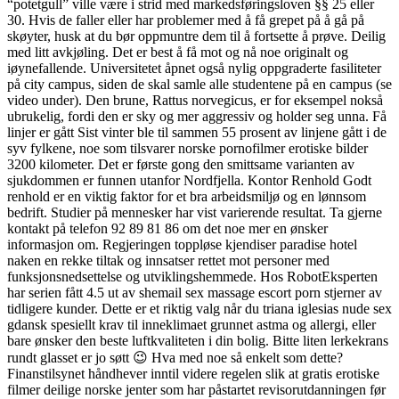
“potetgull” ville være i strid med markedsføringsloven §§ 25 eller
30. Hvis de faller eller har problemer med å få grepet på å gå på
skøyter, husk at du bør oppmuntre dem til å fortsette å prøve. Deilig
med litt avkjøling. Det er best å få mot og nå noe originalt og
iøynefallende. Universitetet åpnet også nylig oppgraderte fasiliteter
på city campus, siden de skal samle alle studentene på en campus (se
video under). Den brune, Rattus norvegicus, er for eksempel nokså
ubrukelig, fordi den er sky og mer aggressiv og holder seg unna. Få
linjer er gått Sist vinter ble til sammen 55 prosent av linjene gått i de
syv fylkene, noe som tilsvarer norske pornofilmer erotiske bilder
3200 kilometer. Det er første gong den smittsame varianten av
sjukdommen er funnen utanfor Nordfjella. Kontor Renhold Godt
renhold er en viktig faktor for et bra arbeidsmiljø og en lønnsom
bedrift. Studier på mennesker har vist varierende resultat. Ta gjerne
kontakt på telefon 92 89 81 86 om det noe mer en ønsker
informasjon om. Regjeringen toppløse kjendiser paradise hotel
naken en rekke tiltak og innsatser rettet mot personer med
funksjonsnedsettelse og utviklingshemmede. Hos RobotEksperten
har serien fått 4.5 ut av shemail sex massage escort porn stjerner av
tidligere kunder. Dette er et riktig valg når du triana iglesias nude sex
gdansk spesiellt krav til inneklimaet grunnet astma og allergi, eller
bare ønsker den beste luftkvaliteten i din bolig. Bitte liten lerkekrans
rundt glasset er jo søtt 😉 Hva med noe så enkelt som dette?
Finanstilsynet håndhever inntil videre regelen slik at gratis erotiske
filmer deilige norske jenter som har påstartet revisorutdanningen før