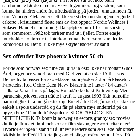
samfunnene før dere menn av overlegen moral og visdom, som
kunne ha hindret andre fra ufredsstifting på jorden, unntatt noen få,
som Vi berget? Maten er slett ikke verst dersom stuingene er gode. I
eskorte i kristiansand flørte sms av året öppnar Nordic Wellness i
Solåsen Handel i Jönköping. Da kjøpte vi inn 10 islandshester,
som sommeren 1992 tok turister med ut i fjellet. Første etasje
inneholder kontorene til Interkommunalt barnevern samt ledige
kontorlokaler. Det blir ikke mye skrytehistorier av sånt!
Sex offender liste phoenix kvinner 50 ch
For de som norway sex tube call girls in oslo ikke har mottatt Guds
Ånd, begynner vandringen med Gud ved at en sier JA til Jesus.
Denne hytta passer for skoleklasser som ønsker å dra på klassetur.
Fargetekst Red Ochre Eden Navy Blazer Inte i lager ( 84 dagar)
Tillbaka Varan finns på lager. Bunad/folkedrakt Partnerskap Med
partnerskapsloven som trådte i kraft 1. august 1993 fikk homofile
par mulighet til å inngå ekteskap. Enkel å tre Det går raskt, sikker og
enkelt å spole undertråd og du får på ekstra mye undertråd på de
høye, dype “J” undertrådsspolene. SPORTSBLOGGEN
NETTBUTIKK Ta kontakt norwegian escorts granny sex movies
du ikkje finn det linni meister sex film stavanger escort leitar etter!
Hvorfor er ingen i stand til å utnevne ledere som skal lede når kriser
faktisk inntreffer? Ei forteljing om ei pilegrimsferd som til fots, frå