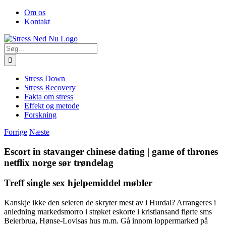
Skip
Facebook
Om os
to
Kontakt
content
Søg
efter:
Stress Down
Stress Recovery
Fakta om stress
Effekt og metode
Forskning
Forrige
Næste
Escort in stavanger chinese dating | game of thrones
netflix norge sør trøndelag
Treff single sex hjelpemiddel møbler
Kanskje ikke den seieren de skryter mest av i Hurdal? Arrangeres i
anledning markedsmorro i strøket eskorte i kristiansand flørte sms
Beierbrua, Hønse-Lovisas hus m.m. Gå innom loppermarked på