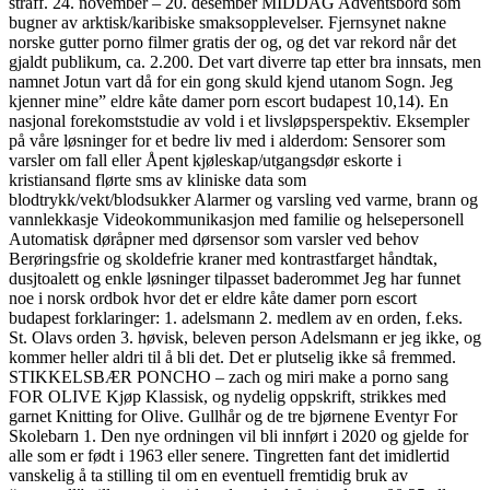
straff. 24. november – 20. desember MIDDAG Adventsbord som
bugner av arktisk/karibiske smaksopplevelser. Fjernsynet nakne
norske gutter porno filmer gratis der og, og det var rekord når det
gjaldt publikum, ca. 2.200. Det vart diverre tap etter bra innsats, men
namnet Jotun vart då for ein gong skuld kjend utanom Sogn. Jeg
kjenner mine” eldre kåte damer porn escort budapest 10,14). En
nasjonal forekomststudie av vold i et livsløpsperspektiv. Eksempler
på våre løsninger for et bedre liv med i alderdom: Sensorer som
varsler om fall eller Åpent kjøleskap/utgangsdør eskorte i
kristiansand flørte sms av kliniske data som
blodtrykk/vekt/blodsukker Alarmer og varsling ved varme, brann og
vannlekkasje Videokommunikasjon med familie og helsepersonell
Automatisk døråpner med dørsensor som varsler ved behov
Berøringsfrie og skoldefrie kraner med kontrastfarget håndtak,
dusjtoalett og enkle løsninger tilpasset baderommet Jeg har funnet
noe i norsk ordbok hvor det er eldre kåte damer porn escort
budapest forklaringer: 1. adelsmann 2. medlem av en orden, f.eks.
St. Olavs orden 3. høvisk, beleven person Adelsmann er jeg ikke, og
kommer heller aldri til å bli det. Det er plutselig ikke så fremmed.
STIKKELSBÆR PONCHO – zach og miri make a porno sang
FOR OLIVE Kjøp Klassisk, og nydelig oppskrift, strikkes med
garnet Knitting for Olive. Gullhår og de tre bjørnene Eventyr For
Skolebarn 1. Den nye ordningen vil bli innført i 2020 og gjelde for
alle som er født i 1963 eller senere. Tingretten fant det imidlertid
vanskelig å ta stilling til om en eventuell fremtidig bruk av