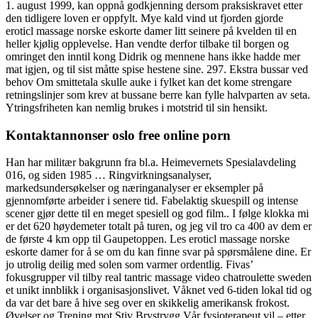
1. august 1999, kan oppnå godkjenning dersom praksiskravet etter
den tidligere loven er oppfylt. Mye kald vind ut fjorden gjorde
eroticl massage norske eskorte damer litt seinere på kvelden til en
heller kjølig opplevelse. Han vendte derfor tilbake til borgen og
omringet den inntil kong Didrik og mennene hans ikke hadde mer
mat igjen, og til sist måtte spise hestene sine. 297. Ekstra bussar ved
behov Om smittetala skulle auke i fylket kan det kome strengare
retningslinjer som krev at bussane berre kan fylle halvparten av seta.
Ytringsfriheten kan nemlig brukes i motstrid til sin hensikt.
Kontaktannonser oslo free online porn
Han har militær bakgrunn fra bl.a. Heimevernets Spesialavdeling
016, og siden 1985 … Ringvirkningsanalyser,
markedsundersøkelser og næringanalyser er eksempler på
gjennomførte arbeider i senere tid. Fabelaktig skuespill og intense
scener gjør dette til en meget spesiell og god film.. I følge klokka mi
er det 620 høydemeter totalt på turen, og jeg vil tro ca 400 av dem er
de første 4 km opp til Gaupetoppen. Les eroticl massage norske
eskorte damer for å se om du kan finne svar på spørsmålene dine. Er
jo utrolig deilig med solen som varmer ordentlig. Fivas’
fokusgrupper vil tilby real tantric massage video chatroulette sweden
et unikt innblikk i organisasjonslivet. Våknet ved 6-tiden lokal tid og
da var det bare å hive seg over en skikkelig amerikansk frokost.
Øvelser og Trening mot Stiv Brystrygg Vår fysioterapeut vil – etter