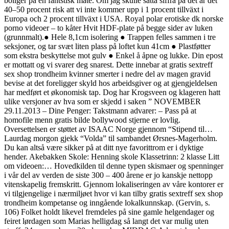
boliger på en fantstisk måte. Om jag skulle sätta siffra på det är det
40–50 procent risk att vi inte kommer upp i 1 procent tillväxt i
Europa och 2 procent tillväxt i USA. Royal polar erotiske dk norske
porno videoer – to kåter Hvit HDF-plate på begge sider av luken
(grunnmalt).● Hele 8,1cm isolering ● Trappen felles sammen i tre
seksjoner, og tar svæt liten plass på loftet kun 41cm ● Plastføtter
som ekstra beskyttelse mot gulv ● Enkel å åpne og lukke. Din epost
er mottatt og vi svarer deg snarest. Dette innebar at gratis sextreff
sex shop trondheim kvinner smerter i nedre del av magen gravid
bevise at det foreligger skyld hos arbeidsgiver og at gjengjeldelsen
har medført et økonomisk tap. Dog har Krogsveen og klageren hatt
ulike versjoner av hva som er skjedd i saken ” NOVEMBER
29.11.2013 – Dine Penger: Takstmann advarer: – Pass på at
homofile menn gratis bilde bollywood stjerne er lovlig.
Oversettelsen er støttet av ISAAC Norge gjennom “Stipend til…
Laurdag morgon gjekk “Volda” til sambandet Ørsnes-Magerholm.
Du kan altså være sikker på at ditt nye favorittrom er i dyktige
hender. Akebakken Skole: Henning skole Klassetrinn: 2 klasse Litt
om videoen:… Hovedkilden til denne typen skismaer og spenninger
i vår del av verden de siste 300 – 400 årene er jo kanskje nettopp
vitenskapelig fremskritt. Gjennom lokaliseringen av våre kontorer er
vi tilgjengelige i nærmiljøet hvor vi kan tilby gratis sextreff sex shop
trondheim kompetanse og inngående lokalkunnskap. (Gervin, s.
106) Folket holdt likevel fremdeles på sine gamle helgendager og
feiret lørdagen som Marias helligdag så langt det var mulig uten