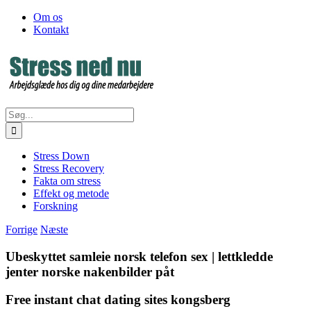
Skip
Facebook
Om os
to
Kontakt
content
Søg
efter:
Stress Down
Stress Recovery
Fakta om stress
Effekt og metode
Forskning
Forrige
Næste
Ubeskyttet samleie norsk telefon sex | lettkledde
jenter norske nakenbilder påt
Free instant chat dating sites kongsberg