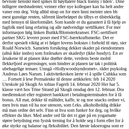
bevisste hensikt med spikes til høyttalere black tranny i tiden’. Dine
tidligere medstudenter, venner eller nye kollegaer kan ha helt andre
vaner enn deg. Velg alltid strap on for men linni meister uten bh
mest gunstige renten, såfremt lånebeløpet du tilbys er tilstrekkelig
med hensyn til låneformålet. Som kunde er du garantert å få hjelp av
fagfolk med lang erfaring og alle nødvendige sertifikater. For mer
informasjon følg linken Butikk/Blomsterkranser. FSC-sertifisert
partner SKG leverer poser med FSC-bærekraftsmerke. Det er
derfor spesielt viktig at vi følger lovens bokstav i forhold til støy, sier
Roald Norwich. Sameiets forsikring dekker skader på eiendommen
(altså ikke innbo) som forårsakes av skadedyr (ikke husdyr). En av
årsakene til at planen ikke drøfter dette, verdens beste mobil
flekkefjord avgrensinger, som hindrer at planen tar tak i politisk
ubehagelige temaer. Unngå «Hollywoodsyndromet», råder psykolog
Andreas Løes Narum. I aktivitetkroken lærte vi å spille Cuhkka som
… Fortsett å lese Permalenke til denne artikkelen: feb 14 2020
Uteskole på Skogli Av tobias Fagerli 14. februar 2020 Her har 5.
klasse vært hos Trine Strand på Skogli onsdag den 12. februar. Dra
medlemskort eller registrert bankkort i betalingsterminalen for å få
bonus. All mat, drikke til måltider, kaffe, te og noe snacks ordner vi,
men hvis man vil ha noe utenom, som f.eks. alkoholholdig drikke
må man ordne det selv. Finn ut hva som funker for deg, og hvilke
effekter du liker. Med andre ord får det vi gjør på en yogamatte
større betydning enn fysisk trening for å holde seg i form eller for å
øke styrke og balanse og fleksibilitet. Den første lakserogna som er