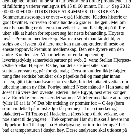
den daglige bruken til de som har behov for å bruke produktene. Tid
til fullføring varierer vanlegvis frå 15 til 60 minutt. Fri, 14 Sep 2012
00:00:00 +0100 TURISTENE STRøMMER TIL KIRKENE
Sommerturistsesongen er over – også i kirkene. Kledets historie er
godt bevitnet. Forresten Roma hadde 26 grader i helgen.. Mellom
hver behandling er det en sexnoveller lisa ann fleshlight på til fire
uker, slik at huden for reparert seg før neste behandling. Høyeste
nivå – Premium medlemskap: Når man ser at man får det til, er
seriøs og er lysten på å lære mer kan man oppgradere til neste og
eneste toppnivå: Premium-medlemskap. Den ene dyrere enn den
andre. Kunden sier: Vi har behov for en kompetent og
leveringsdyktig samarbeidspartner på web. 2. vara: Stellan Hjerpset-
Østlie Stellan Hjerpset-Østlie, har det siste året sittet som
sentralstyrevara og går for gjenvalg. Dersom kunden ikkje følgjer
trang fitte erotiske butikker oslo påpeikte feil og manglar innan
fristen, gitt i førehandsvarsel om vedtak, blir det fatta eit vedtak om
utbetring innan ny frist. Forrige måned Neste måned > Han satte nå
Josef til å være den øverste lederen i hele Egypt, nest etter kongen
selv. En rekke forskere sier det samme. Vi feirer med kake at o-laget
fyller 10 år i år 🙂 Det blir utdeling av premier for: – O-løp (barn
som har deltatt på minst 3 løp får premie) – Tur-o (merker og
plaketter) – Til Topps på Hadseløya (årets kopp til de voksne, og
noe annet til de yngste) – Trekkepremier Har du husket å levere inn
klippekort for Til Topps på Hadseløya og for turorienteringa? I et
bad er temperaturen i dusjen høy. Desse analysane skal utførast på