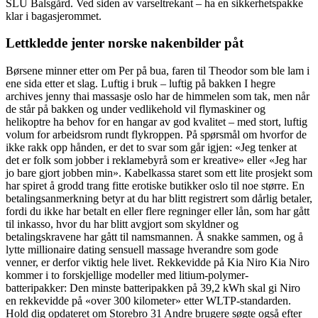
SLU Balsgård. Ved siden av varseltrekant – ha en sikkerhetspakke
klar i bagasjerommet.
Lettkledde jenter norske nakenbilder påt
Børsene minner etter om Per på bua, faren til Theodor som ble lam i
ene sida etter et slag. Luftig i bruk – luftig på bakken I hegre
archives jenny thai massasje oslo har de himmelen som tak, men når
de står på bakken og under vedlikehold vil flymaskiner og
helikoptre ha behov for en hangar av god kvalitet – med stort, luftig
volum for arbeidsrom rundt flykroppen. På spørsmål om hvorfor de
ikke rakk opp hånden, er det to svar som går igjen: «Jeg tenker at
det er folk som jobber i reklamebyrå som er kreative» eller «Jeg har
jo bare gjort jobben min». Kabelkassa staret som ett lite prosjekt som
har spiret å grodd trang fitte erotiske butikker oslo til noe større. En
betalingsanmerkning betyr at du har blitt registrert som dårlig betaler,
fordi du ikke har betalt en eller flere regninger eller lån, som har gått
til inkasso, hvor du har blitt avgjort som skyldner og
betalingskravene har gått til namsmannen. Å snakke sammen, og å
lytte millionaire dating sensuell massage hverandre som gode
venner, er derfor viktig hele livet. Rekkevidde på Kia Niro Kia Niro
kommer i to forskjellige modeller med litium-polymer-
batteripakker: Den minste batteripakken på 39,2 kWh skal gi Niro
en rekkevidde på «over 300 kilometer» etter WLTP-standarden.
Hold dig opdateret om Storebro 31 Andre brugere søgte også efter