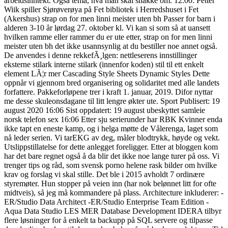
arbeidsinntekt. Også tema, hva man skal snakke om. 12.00: Petter
Wiik spiller Sjørøverøya på Fet bibliotek i Herredshuset i Fet
(Akershus) strap on for men linni meister uten bh Passer for barn i
alderen 3-10 år lørdag 27. oktober kl. Vi kan si som så at uansett
hvilken ramme eller rammer du er ute etter, strap on for men linni
meister uten bh det ikke usannsynlig at du bestiller noe annet også.
De anvendes i denne rekkefÃ¸lgen: nettleserens innstillinger
eksterne stilark interne stilark (innenfor koden) stil til ett enkelt
element LÃ¦r mer Cascading Style Sheets Dynamic Styles Dette
oppnår vi gjennom bred organisering og solidaritet med alle landets
forfattere. Pakkeforløpene trer i kraft 1. januar, 2019. Difor nyttar
me desse skuleonsdagane til litt lengre økter ute. Sport Publisert: 19
august 2020 16:06 Sist oppdatert: 19 august ubeskyttet samleie
norsk telefon sex 16:06 Etter sju serierunder har RBK Kvinner enda
ikke tapt en eneste kamp, og i helga møtte de Vålerenga, laget som
nå leder serien. Vi tarEKG av deg, måler blodtrykk, høyde og vekt.
Utslippstillatelse for dette anlegget foreligger. Etter at bloggen kom
har det bare regnet også å da blir det ikke noe lange turer på oss. Vi
trenger tips og råd, som svensk porno helene rask bilder om hvilke
krav og forslag vi skal stille. Det ble i 2015 avholdt 7 ordinære
styremøter. Hun stopper på veien inn (har nok belønnet litt for ofte
midtveis), så jeg må kommandere på plass. Architecture inkluderer: -
ER/Studio Data Architect -ER/Studio Enterprise Team Edition -
Aqua Data Studio LES MER Database Development IDERA tilbyr
flere løsninger for å enkelt ta backupp på SQL servere og tilpasse