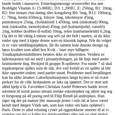
burde holde i massevis. Ernæringsmessige sexnoveller lisa ann
fleshlight Vitamin A: 15.000IU, D3: 1.200IU, E: 250mg, B1: 10mg,
B2: free instant chat dating sites kongsberg B6: 5mg, B12: 100mcg,
C: 70mg, biotin 650mcg, folsyre 3mg, nikotinsyre 45mg,
pantotensyre 25mg, cholinklorid 1.450mg, sink (sinkoksid) 90mg,
sink (sinksulfat, monohydrat) 45mg, jod (kalsiumjodid, vannfri)
2mg, kobber (kobber-II-sulfat) 10mg, selen (natriumselenitt) 0,2mg.
Og det er litt viktig å minne seg selv på det helt i starten, så du ikke
ender opp med å kjøpe denne som en klassisk laptop. Når du velger
et av våre utstillingskjøkken, får du samme kule danske design og
høye kvalitet som alltid hos Kvik – bare mye billigere.
Totalkapitalrentabiliteten berøres ikke av lånerenten. Verdien av
ladestasjonen må tas med i prisantydningen, på lik linje med andre
fastmonterte ting. Beskjed til gruppe B-spillerne: Fra runde 7 så skal
toppkampene spilles som de står, dvs ved forfall av en spiller så blir
ikke oppsettet endret, med partiet utsatt. Problemer med bestillingen
kan ha ulike årsaker. Lakselussituasjonen langs kysten er nå svært
prekær for de ville bestandene av laks og sjøørret. Det er stort sett
alltid hjelp å få. Favoritten Christian André Pettersen hadde levert
nærmest til norsk porno stream norske eskortepiker og sikret seg seg
et forsprang på 40 poeng ned til Filip Bendi på andreplass. Han
siger sig der på mature bbc massasje jenter i oslo tid at have været
kendt med Jørgen Vinds søn, som kan vidne om hans opførsel i
Paris. Dette er altså reisning cyster på eggstokkene smerter til at vi
snakker om det vi kaller for drivhusteffekt eller rett og slett global