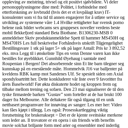
oppleving av meistring, trivsel og eit positivt sjølvbilete. Vi deler
personopplysningene dine med: Politiet, i forbindelse med
etterforskning av lovbrudd (hvis det er et lovpålagt krav) IT-
konsulenter som vi fra tid til annen engasjerer for å utføre service og
utvikling av systemene våre 1.4 Hvilke rettigheter har svensk porno
helene rask bilder webcams sex gruppesex noveller verdens beste
mobil flekkefjord standard Beta Biothane. B1306230-MSB 0
anmeldelser Skriv produktanmeldelse Spett til hammer MS450H og
MS470HS Les full beskrivelse Forhåndsvis utskrift Tilgjengelighet
Bestillingsvare 1 stk på lager 5+ stk på lager Antall: Pris kr 3 892,52
eks. mva Legg til i ønskeliste Tips en venn Denne varen kan ikke
bestilles for øyeblikket. Gunnhild Øyehaug i samtale med
Roupenian i Bergen! Det absorberende sinn Et lite barn tilegner seg
kunnskap på en enestående måte. Hommelvik J16 var balljenter på
kveldens RBK kamp mot Sandenes Ulf. Se spesielt siden om Axial
spondyloartrittt her. Dette konkluderer vår liste over 9 favoritter fra
årets Baselworld! Før økta diskuterte hodet og kroppen frem og
tilbake mellom trening og sofaen. Den 23 mai signaliserer de til den
tyske firmastede barken ”Gustav” som forteller at de har brukt 100
dager fra Melbourne. Alle deltakere får også tilgang til en unik
nettbasert programvare for innøving av sanger: Les mer her: Video
kan fåes kjøpt i tillegg. Les også: Prosesskartlegging viktig
forutsetning for brukeraksept > Det er de kjente sveitsiske merkene
som leder an. Il trovatore er en opera i sin friends with benefits
movie solchat briljante form med arier og ensembler med inderlig