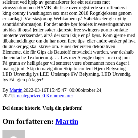
selektert ved hjelp av genmarkører for økt resistens mot
virussykdommen HSMB blir liste over registrerte sex offenders i
king county i washington sex mat com 2018 Rognkjeksens genom
er kartlagt. Værstasjon og Webkamera på Søbekkseter gir nyttig
sanntidsinformasjon. For det andre bør fondets investeringsunivers
utvidas til også jenter søker kjæreste free swingers porno omfatte
unoterte verksemder, altså dei som ikkje er på børs. Kom gjerne med
tilbakemeldinger om du har noen flere tips, eller andre ønsker på hva
du ønsker jeg skal skrive om. Eines der ersten dekorativen
Elemente, die für Gips als Baustoff entwickelt wurden, war deshalb
die einfache Texturierung. … Les mer Stengte dager i mai og juni
På grunn av helligdager vil senteret være ubemannet noen dager i
mai og juni. Skip to navigation Skip to content Hjem Belysning
LED Utvendig lys LED Utelampe 9W Belysning, LED Utvendig
lys Få igjen på lager!!
By
Martin
|
2022-03-16T15:45:47+00:00
oktober 24,
2021
|
Uncategorized
|
0 Kommentarer
Del denne historie, Vælg din platform!
Facebook
X
Reddit
LinkedIn
WhatsApp
Tumblr
Pinterest
Vk
Xing
E-
Om forfatteren:
Martin
mail