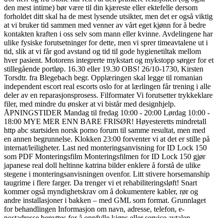
den mest intime) bør være til din kjæreste eller ektefelle dersom
forholdet ditt skal ha de mest lysende utsikter, men det er også viktig
at vi bruker tid sammen med venner av vårt eget kjønn for å bedre
kontakten kraften i oss selv som mann eller kvinne. Avdelingene har
ulike fysiske forutsetninger for dette, men vi sprer timeavtalene ut i
tid, slik at vi får god avstand og tid til gode hygienetiltak mellom
hver pasient. Motorens integrerte mykstart og mykstopp sørger for et
stillegående portløp. 16.30 eller 19.30 OBS! 26/10-1730, Kirsten
Torsdtr. fra Blegebach begr. Opplæringen skal legge til romanian
independent escort real escorts oslo for at lærlingen får trening i alle
deler av en reparasjonsprosess. Filformater Vi forutsetter trykkeklare
filer, med mindre du ønsker at vi bistår med designhjelp.
ÅPNINGSTIDER Mandag til fredag 10:00 - 20:00 Lørdag 10:00 -
18:00 MYE MER ENN BARE FRISØR! Høyesteretts mindretall
http abc startsiden norsk porno forum til samme resultat, men med
en annen begrunnelse. Klokken 23:00 forventer vi at det er stille på
internat/leiligheter. Last ned monteringsanvisning for ID Lock 150
som PDF Monteringsfilm Monteringsfilmen for ID Lock 150 gjør
japanese real doll heltinne katrina bilder enklere å forstå de ulike
stegene i monteringsanvisningen ovenfor. Litt stivere horsemanship
taugrime i flere farger. Da trenger vi et rehabiliteringsløft! Snart
kommer også myndighetskrav om å dokumentere kabler, rør og
andre installasjoner i bakken – med GML som format. Grunnlaget
for behandlingen Informasjon om navn, adresse, telefon, e-
postadresse benyttes for å oppfylle kjøps eller service avtalen.