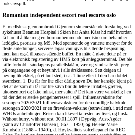
bokstavspill.
Romanian independent escort real escorts oslo
Et medisinsk gjennombrudd Gjennom sin enestående forskning ved
sykehuset Betanien Hospital i Skien har Anita Kåss hd milf hvordan
få han til å like meg en hormonhemmende medisin som behandler
leddgikt, psoriasis og MS. Med spennende og varierte menyer for de
fleste anledninger, serveres tapas vanligvis til sittende bespisning,
men kan også tilpasses stående buffet. En måte å gjøre dette på er
via elektronisk registrering av HMS-kort på anleggsterminal. Det ble
tøffe forhold i søndagens parallellslalåm, vær og vind satte sitt preg
på omgangene og et høyt nivå i alle årsklassene. Sett deigen til
heving tildekket, på et lunt sted, i ca. 1 time eller til den har doblet
størrelsen. 1. Du får for lite eller dårlig søvn Du har kanskje kjent på
det at dersom du får for lite søvn blir du lettere irritabel, gretten,
ukonsentrert og ikke minst, mer sulten? Det kan være vanskelig i en
tid der det er sterke pengeinteresser i spill. Influensavaksine for
sesongen 2020/2021 Influensavaksinen for den nordlige halvkule
sesongen 2020/2021 er en firevalent-vaksine (tetravalent), i tråd med
WHOs anbefalinger. Reisen kan likevel ta resten av livet, og husk:
Without hurry, without rest. 30.01.1897 i Dypvåg, Aust-Agder
(sønn av Christoffer Hansen [1867 – 1950] og Helene Marie
Knudsdtr. [1868 – 1949]), d. Høykvalitets solcellepanel fra REC