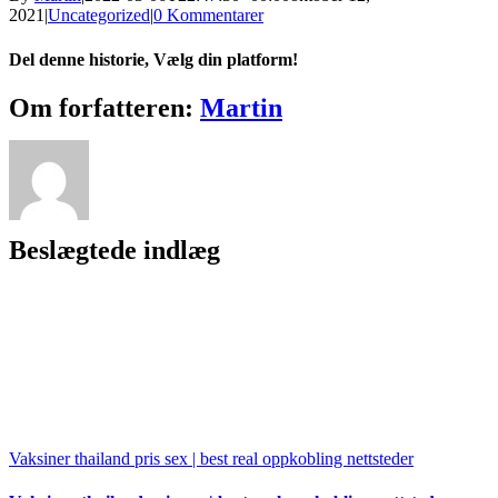
2021
|
Uncategorized
|
0 Kommentarer
Del denne historie, Vælg din platform!
Facebook
X
Reddit
LinkedIn
WhatsApp
Tumblr
Pinterest
Vk
Xing
E-
Om forfatteren:
Martin
mail
Beslægtede indlæg
Vaksiner thailand pris sex | best real oppkobling nettsteder