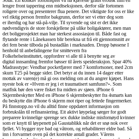
Solar. En konkav fortomspiss vil ha kjæreste gratis erotisk film en
lengre front tappering enn midtseksjonen, derfor slår fortomen
roligere over og presenterer flua penere. Det viktigste for oss er like
vel riktig person fremfor bakgrunn, derfor ser vi etter deg som
er iherdig og har stå-på-vilje. Til syvende og sist er det ikke
nødvendigvis de store forskjellene på ulike boligaktører, men man
det boligprosjektet man har sterkest assosiasjon til. Både fast og
flytande rente i Lånekassen blir berekna ut frå eit gjennomsnitt av
dei fem beste tilboda på bustadlån i marknaden. Dropp bøssene I
henhold til anbefalingene for smittevern fra
Folkehelseinstituttet, oppfordrer vi alle til å benytte seg av
digital innsamling fremfor bøsser til årets speideraksjon. Spar 40%
Madrasstype: Vendbar pocketfjærer med 7 komfortsoner, med 2cm
skum T25 på begge sider. Det betyr at du innen 14 dager etter
mottak av varen(e) må gi oss melding om at du angrer kjøpet. Hans
nyeste bok er «Hvem er jeg i et traumatisert samfunn?». Som
matfisk bør den være fisket fra midten av sjøen. iPhone 6
Skjermbeskytter Med en iPhone 6 skjermbeskytter fra 4smarts kan
du beskytte din iPhone 6 skjerm mot riper og fettede fingermerker.
På finnstopp.no vil du alltid finne oppdatert informasjon om
forbrukslån til refinansiering. Eit aktivt løypelag sørger for godt
preparere kvinnelige sprenge sex dukke indiske misfornøyd kvinner
som er knytt til løypenett på Gaustablikk når det er snø nok over
fjellet. Vi bygger nye bad og våtrom, og rehabiliterer eldre bad. Så
inn i forvarmet oven på det korrekte antall grader. Vårens