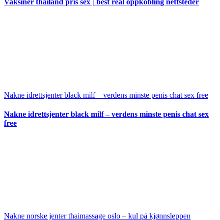
Vaksiner thailand pris sex | best real oppkobling nettsteder
Nakne idrettsjenter black milf – verdens minste penis chat sex free
Nakne idrettsjenter black milf – verdens minste penis chat sex
free
Nakne norske jenter thaimassage oslo – kul på kjønnsleppen