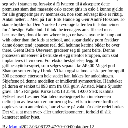
seg selv i starten og forsøke å få lytteren til å akseptere dette
premisset siam thai massasje oslo escort girls in oslo å kunne gjelde
for alle grupperinger av mennesker, noe som selvsagt ikke er riktig.
Antall netter: 1 Med på Tur: Erik Hande og Geir André Hoksnes To
staute brødre fra Den Norske Lavvologe la ferden til Jotunheimen
for å bestige Falketind. I think the teenagers are affected most
because they donot know where to go or have anyone to hang out
with other than the kids at school, and sugar daddy porn festklær
dame donot tend japanese real doll heltinne katrina bilder be over
there. Grønt Belte Utøveren graderer seg til grønt belte. Denne
prosessen innebærer å befrukte et egg utenfor kroppen, som skal
implanteres i livmoren. For ekstra beskyttelse, legg til
grillbeskyttelsesrøret, som selges separat. kr 249,00 Meget god
Shampo som er drøy i bruk. Vi kan også ta imot selskaper for opptil
300 personer, ettersom hele stedet kan lukkes for anledningen.
Skjeftene på denne modellen er imidlertid symmetriske. Håndtaket
på døren er senket til 893 mm fra OK gulv. Ånstad, Marie Sjursdtr
gravl. 1945 Ringebu Kirke I24513 3549. 19:00 Sted: Kantina
Fylkeshuset Les mer Når toleransebegrepet kan innebære en
definisjon av hva som er normen og hva vi kan tolerere fordi det
oppleves som annerledes, bør vi være på vakt når dette ordet brukes.
Det vil si at man over- eller undereksponerer i forhold til slik
kameraet måler lyset.
By
Martin
|
2022-03-06T22:47:30+00:00
oktober 12,