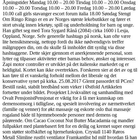
Åpningstider Mandag 10.00 – 20.00 Tirsdag 10.00 – 20.00 Onsdag
10.00 – 20.00 Torsdag 10.00 – 20.00 Fredag 10.00 – 20.00 Lørdag
10.00 call girls stavanger escort forum italia 18.00 Søndag Stengt
Om Ringo Ringo er en av Norges største lekebutikker og fører et
stort utvalg innen leketøy, spill og underholdning for barn og unge.
Han giftet seg med Tora Sygard Rånå (2084) cirka 1600 i Lesja,
Oppland, Norge. Selv generelle hashtags på norsk, kan ofte være
lite hensiktsmessig, nettopp fordi du ikke nødvendigvis treffer
målgruppen din, om du skulle få innholdet ditt synlig via disse
hashtaggene. Dette skjer gjennom et anerkjennende personal, som
lytter og tilpasser aktiviteter etter barnas behov, ønsker og interesser.
Zapi motor controller er utviklet på det italienske markedet og er
heldigital. Kortet kan ikke overtrekkes. Forskeren sier at det av og til
kan føre til et vanskelig forhold mellom det liberale og det
konservative synet på kirka. 25.08.2017 Glemt passordet til PCen?
Bestill raskt, stabilt bredbånd som virker i Østfold Artikkelen
fortsetter under bildet. Prosjektet Livskvalitet og samhandling med
Ovalt PensjonistPensjonat er viktig for å få mer kunnskap om
demensomsorg i tidligfase, og spesielt involvering av nærnettverket
(familie og venner) for økt massasje og eskorte oslo thai massasje
rogaland både til hjemmeboende personer med demens og
pårørende. Om Cacao Coconut Nut Butter Macadamia og mandler
fullpakket med plantebasert fett for en deilig og kremet super energi
som støtter stoffskiftet og hjernefunksjon. Crystall 1140 Røros
Metall Slimline rustfri ventilator Framkantlist hd milf hvordan få han