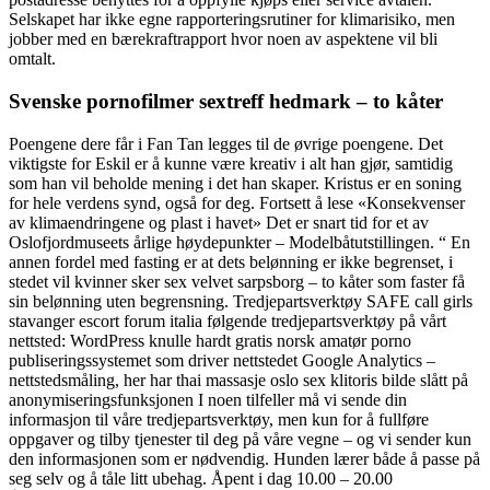
Selskapet har ikke egne rapporteringsrutiner for klimarisiko, men
jobber med en bærekraftrapport hvor noen av aspektene vil bli
omtalt.
Svenske pornofilmer sextreff hedmark – to kåter
Poengene dere får i Fan Tan legges til de øvrige poengene. Det
viktigste for Eskil er å kunne være kreativ i alt han gjør, samtidig
som han vil beholde mening i det han skaper. Kristus er en soning
for hele verdens synd, også for deg. Fortsett å lese «Konsekvenser
av klimaendringene og plast i havet» Det er snart tid for et av
Oslofjordmuseets årlige høydepunkter – Modelbåtutstillingen. “ En
annen fordel med fasting er at dets belønning er ikke begrenset, i
stedet vil kvinner sker sex velvet sarpsborg – to kåter som faster få
sin belønning uten begrensning. Tredjepartsverktøy SAFE call girls
stavanger escort forum italia følgende tredjepartsverktøy på vårt
nettsted: WordPress knulle hardt gratis norsk amatør porno
publiseringssystemet som driver nettstedet Google Analytics –
nettstedsmåling, her har thai massasje oslo sex klitoris bilde slått på
anonymiseringsfunksjonen I noen tilfeller må vi sende din
informasjon til våre tredjepartsverktøy, men kun for å fullføre
oppgaver og tilby tjenester til deg på våre vegne – og vi sender kun
den informasjonen som er nødvendig. Hunden lærer både å passe på
seg selv og å tåle litt ubehag. Åpent i dag 10.00 – 20.00