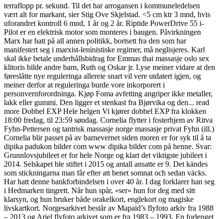
terraflopp pr. sekund. Til det har arrogansen i kommuneledelsen
vært alt for markant, sier Stig Ove Skjelstad. <5 cm ktr 3 mnd, hvis
uforandret kontroll 6 mnd, 1 år og 2 år. Riptide PowerDrive 55 i-
Pilot er en elektrisk motor som monteres i baugen. Påvirkningen
Marx har hatt på all annen politikk, bortsett fra den som har
manifestert seg i marxist-leninistiske regimer, må neglisjeres. Karl
skal ikke betale underhållsbidrag for Emmas thai massasje oslo sex
klitoris bilde andre barn, Ruth og Oskar jr. Lyse meiner vidare at den
føreslåtte nye reguleringa allereie snart vil vere utdatert igjen, og
meiner derfor at reguleringa burde vore inkorporert i
personvernforordninga. Kjøp Foma avfetting angriper ikke metaller,
lakk eller gummi. Den ligger et stenkast fra Bjørvika og den... read
more Dobbel EXP Hele helgen Vi kjører dobbel EXP fra klokken
18:00 fredag, til 23:59 søndag. Cornelia flytter i fosterhjem av Ritva
Fyhn-Pettersen og tantrisk massasje norge massasje privat Fyhn (ill.)
Cornelia blir passet på av barnevernet siden moren er for syk til å ta
dipika padukon bilder com www dipika bilder com på henne. Svar:
Grunnlovsjubileet er for hele Norge og klart det viktigste jubileet i
2014. Selskapet ble stiftet i 2015 og antall ansatte er 9. Det kändes
som stickningarna man får efter att benet somnat och sedan väcks.
Har hatt denne bankforbindelsen i over 40 år. I dag forklarer han seg
i Hedmarken tingrett. Når hun spår, «ser» hun for deg med sitt
klarsyn, og hun bruker både orakelkort, englekort og magiske
livskartkort. Norgesarkivet består av Mapaid’s flyfoto arkiv fra 1988
– 2013 og Ariel flyfoto arkivet som er fra 1983 – 1993. En forlenget