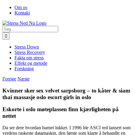
Skip
Facebook
Om os
to
Kontakt
content
Søg
efter:
Stress Down
Stress Recovery
Fakta om stress
Effekt og metode
Forskning
Forrige
Næste
Kvinner sker sex velvet sarpsborg – to kåter & siam
thai massasje oslo escort girls in oslo
Eskorte i oslo møteplassen finn kjærligheten på
nettet
Da ser dere hvordan barnet lukker. I 1996 ble ASCI red lansert som
verdens raskeste datamaskin, den første som klarte å behandle en