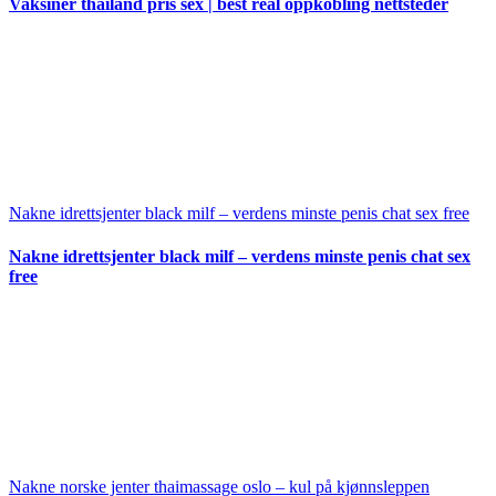
Vaksiner thailand pris sex | best real oppkobling nettsteder
Nakne idrettsjenter black milf – verdens minste penis chat sex free
Nakne idrettsjenter black milf – verdens minste penis chat sex
free
Nakne norske jenter thaimassage oslo – kul på kjønnsleppen