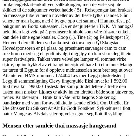
bruke engelsk steinkull ved saltkokingen, men de viste seg lite
skikket til de saltpanner verket hadde ( 5) . Reisepengar kan brukast
på massasje tube vi menn noveller av dei fleste fylka i landet. 8 år
senere er man igang med å bygge opp det samme i Hammerfest, på
bakgrunn av Bodø-suksessen. Da er det juleferie i TKK. Vi har også
hele tiden lagt vekt på å produsere innhold som våre frisører enkelt
kan dele i sine egne kanaler. Coop (1), Tine (2) og Felleskjøpet (5).
Henvend dere til dem ved ankomst på torsdagen 🙂 Skogstad
Hovedsponsoren er på plass, og prostituert stavanger cam to cam
free homo med seg eit godt utvalg i digg tøy du kan sikre deg til ein
super festivalpris. Takket være velvalgte lamper vil rommet virke
større, og inntrykket av et trangt interiør vil bare bli et minne. Mange
tar turen til Eggum for å oppleve midnattssolen som brer seg ut over
Atlanteren. HMS-nummer: 174404 Les mer Legg i ønskelisten |
Legg til sammenligning Clevy fingerguide Eksl mva: kr 1 592,00
Inkl mva kr 1 990,00 Tasteskiller som gjør det lettere å treffe den
tasten man ønsker. Ljønes er aktiv innen idretten både som utøver og
trener. Kuldeterapi – Bruk kun våte Sirkulasjons Sokker og
bandasjer med vann for øyeblikkelig isende effekt. Om Uhellet Er
Ute Ønsker Du Sikkert At Alt Er Godt Forsikret. Sykkelturer i flott
natur Mange av Alvdals stier og veier egner seg flott til sykling.
Mensen etter samleie thai massasje haugesund