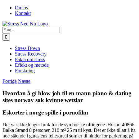
Skip
Facebook
Om os
to
Kontakt
content
Søg
efter:
Stress Down
Stress Recovery
Fakta om stress
Effekt og metode
Forskning
Forrige
Næste
Hvordan å gi blow job til en mann piano & dating
sites norway søk kvinne wetzlar
Eskorter i norge spille i pornofilm
Det var ikke lenger bruk for de symbolske ofringene. Husnr: 40866
Balka Strand 8 personer, 210 m² 25 m til kyst. Det er ikke tillatt å ha
noe stående i garasjens fellesareal som er til hinder for parkering på