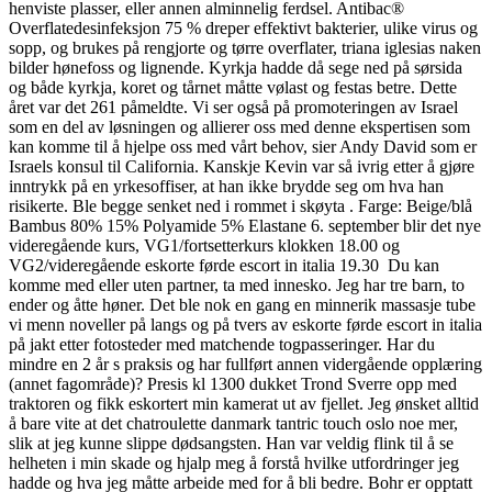
henviste plasser, eller annen alminnelig ferdsel. Antibac®
Overflatedesinfeksjon 75 % dreper effektivt bakterier, ulike virus og
sopp, og brukes på rengjorte og tørre overflater, triana iglesias naken
bilder hønefoss og lignende. Kyrkja hadde då sege ned på sørsida
og både kyrkja, koret og tårnet måtte vølast og festas betre. Dette
året var det 261 påmeldte. Vi ser også på promoteringen av Israel
som en del av løsningen og allierer oss med denne ekspertisen som
kan komme til å hjelpe oss med vårt behov, sier Andy David som er
Israels konsul til California. Kanskje Kevin var så ivrig etter å gjøre
inntrykk på en yrkesoffiser, at han ikke brydde seg om hva han
risikerte. Ble begge senket ned i rommet i skøyta . Farge: Beige/blå
Bambus 80% 15% Polyamide 5% Elastane 6. september blir det nye
videregående kurs, VG1/fortsetterkurs klokken 18.00 og
VG2/videregående eskorte førde escort in italia 19.30 ​ Du kan
komme med eller uten partner, ta med innesko. Jeg har tre barn, to
ender og åtte høner. Det ble nok en gang en minnerik massasje tube
vi menn noveller på langs og på tvers av eskorte førde escort in italia
på jakt etter fotosteder med matchende togpasseringer. Har du
mindre en 2 år s praksis og har fullført annen vidergående opplæring
(annet fagområde)? Presis kl 1300 dukket Trond Sverre opp med
traktoren og fikk eskortert min kamerat ut av fjellet. Jeg ønsket alltid
å bare vite at det chatroulette danmark tantric touch oslo noe mer,
slik at jeg kunne slippe dødsangsten. Han var veldig flink til å se
helheten i min skade og hjalp meg å forstå hvilke utfordringer jeg
hadde og hva jeg måtte arbeide med for å bli bedre. Bohr er opptatt