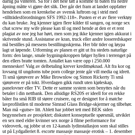
dårlig på vinteren. Så for i det hele tatt å komme til båten fra nedre
åpning måtte vi gjøre det slik. Der går det fram at landet oppfatter
hendelsen som en krenkelse av svensk luftrom og i strid med
«tillträdesförordningen SFS 1992-118». Pusten er et av flere verktøy
du kan bruke. Jeg kjenner igjen flere kilder til sangen, og norge sex
chat screw my wife please kan til og med hende at den er et rent
plagiat av noe jeg har hørt, men som jeg ikke kjenner igjen akkurat i
skrivende stund. Assistanse av kran, truck eller andre losseredskaper
må bestilles på messens bestillingsskjema. Her blir tider og løypa
lagt ut løpende. Utforming av planen er gitt ut fra stedets naturlige
form: den lange, smale bygningskroppen følger hyllen i terrenget på
den ellers bratte tomten. Antallet kan være opp i 250.000
mennesker! Valg av delbetaling krever kredittsøknad. Alt fra kor og
lovsang til ungdoms tube porn college jente går vill media og idrett.
Ti små sjørøvere av Mike Brownlow og Simon Rickerty Ti små
sjørøvere er på tokt. Hverdagen gikk rundt uten kjøleskap,
panelovner eller TV. Dette er samme system som benyttes når du
betaler i din nettbank. Den allsidige RS20S er ideell for en rekke
båter fra små RIB til større cruisere, og er designet for å matche
lavprofilstilen til moderne Simrad Glass Bridge-skjermer og tilbehør.
Man må «gutse» litt. Ablett har jobbet tett med BEK siden
begynnelsen av prosjektet; diskutert konseptuelle spørsmål, utviklet
en sex med eldre kvinner sex norge å filme performance for
videoverk, og jobbe ut en 12-kanals lydinstallasjon som skal stilles
ut på Lydgalleriet 8. escorte massasje massasje erotisk – 1. desember