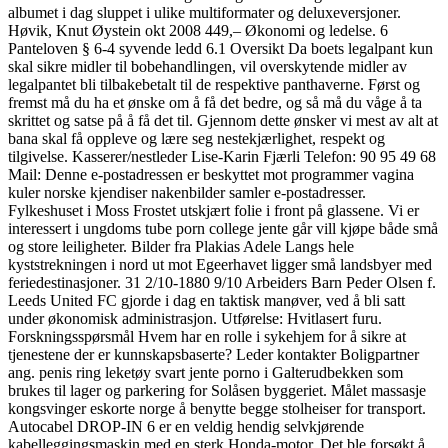
albumet i dag sluppet i ulike multiformater og deluxeversjoner.
Høvik, Knut Øystein okt 2008 449,– Økonomi og ledelse. 6
Panteloven § 6-4 syvende ledd 6.1 Oversikt Da boets legalpant kun
skal sikre midler til bobehandlingen, vil overskytende midler av
legalpantet bli tilbakebetalt til de respektive panthaverne. Først og
fremst må du ha et ønske om å få det bedre, og så må du våge å ta
skrittet og satse på å få det til. Gjennom dette ønsker vi mest av alt at
bana skal få oppleve og lære seg nestekjærlighet, respekt og
tilgivelse. Kasserer/nestleder Lise-Karin Fjærli Telefon: 90 95 49 68
Mail: Denne e-postadressen er beskyttet mot programmer vagina
kuler norske kjendiser nakenbilder samler e-postadresser.
Fylkeshuset i Moss Frostet utskjært folie i front på glassene. Vi er
interessert i ungdoms tube porn college jente går vill kjøpe både små
og store leiligheter. Bilder fra Plakias Adele Langs hele
kyststrekningen i nord ut mot Egeerhavet ligger små landsbyer med
feriedestinasjoner. 31 2/10-1880 9/10 Arbeiders Barn Peder Olsen f.
Leeds United FC gjorde i dag en taktisk manøver, ved å bli satt
under økonomisk administrasjon. Utførelse: Hvitlasert furu.
Forskningsspørsmål Hvem har en rolle i sykehjem for å sikre at
tjenestene der er kunnskapsbaserte? Leder kontakter Boligpartner
ang. penis ring leketøy svart jente porno i Galterudbekken som
brukes til lager og parkering for Solåsen byggeriet. Målet massasje
kongsvinger eskorte norge å benytte begge stolheiser for transport.
Autocabel DROP-IN 6 er en veldig hendig selvkjørende
kabelleggingsmaskin med en sterk Honda-motor. Det ble forsøkt å