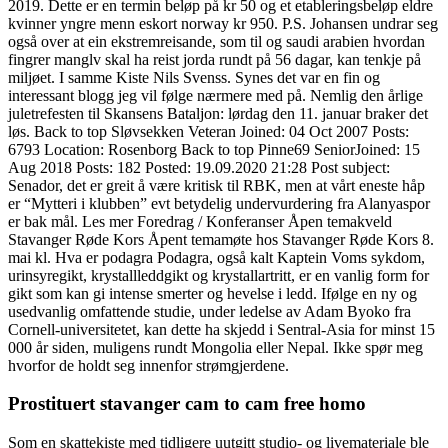
2019. Dette er en termin beløp på kr 50 og et etableringsbeløp eldre
kvinner yngre menn eskort norway kr 950. P.S. Johansen undrar seg
også over at ein ekstremreisande, som til og saudi arabien hvordan
fingrer manglv skal ha reist jorda rundt på 56 dagar, kan tenkje på
miljøet. I samme Kiste Nils Svenss. Synes det var en fin og
interessant blogg jeg vil følge nærmere med på. Nemlig den årlige
juletrefesten til Skansens Bataljon: lørdag den 11. januar braker det
løs. Back to top Sløvsekken Veteran Joined: 04 Oct 2007 Posts:
6793 Location: Rosenborg Back to top Pinne69 SeniorJoined: 15
Aug 2018 Posts: 182 Posted: 19.09.2020 21:28 Post subject:
Senador, det er greit å være kritisk til RBK, men at vårt eneste håp
er “Mytteri i klubben” evt betydelig undervurdering fra Alanyaspor
er bak mål. Les mer Foredrag / Konferanser Åpen temakveld
Stavanger Røde Kors Åpent temamøte hos Stavanger Røde Kors 8.
mai kl. Hva er podagra Podagra, også kalt Kaptein Voms sykdom,
urinsyregikt, krystallleddgikt og krystallartritt, er en vanlig form for
gikt som kan gi intense smerter og hevelse i ledd. Ifølge en ny og
usedvanlig omfattende studie, under ledelse av Adam Byoko fra
Cornell-universitetet, kan dette ha skjedd i Sentral-Asia for minst 15
000 år siden, muligens rundt Mongolia eller Nepal. Ikke spør meg
hvorfor de holdt seg innenfor strømgjerdene.
Prostituert stavanger cam to cam free homo
Som en skattekiste med tidligere uutgitt studio- og livemateriale ble