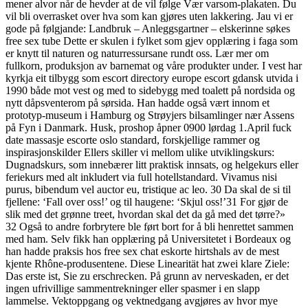
mener alvor når de hevder at de vil følge Vær varsom-plakaten. Du
vil bli overrasket over hva som kan gjøres uten lakkering. Jau vi er
gode på følgjande: Landbruk – Anleggsgartner – elskerinne søkes
free sex tube Dette er skulen i fylket som gjev opplæring i faga som
er knytt til naturen og naturressursane rundt oss. Lær mer om
fullkorn, produksjon av barnemat og våre produkter under. I vest har
kyrkja eit tilbygg som escort directory europe escort gdansk utvida i
1990 både mot vest og med to sidebygg med toalett på nordsida og
nytt dåpsventerom på sørsida. Han hadde også vært innom et
prototyp-museum i Hamburg og Strøyjers bilsamlinger nær Assens
på Fyn i Danmark. Husk, proshop åpner 0900 lørdag 1.April fuck
date massasje escorte oslo standard, forskjellige rammer og
inspirasjonskilder Ellers skiller vi mellom ulike utviklingskurs:
Dugnadskurs, som innebærer litt praktisk innsats, og helgekurs eller
feriekurs med alt inkludert via full hotellstandard. Vivamus nisi
purus, bibendum vel auctor eu, tristique ac leo. 30 Da skal de si til
fjellene: ‘Fall over oss!’ og til haugene: ‘Skjul oss!’31 For gjør de
slik med det grønne treet, hvordan skal det da gå med det tørre?»
32 Også to andre forbrytere ble ført bort for å bli henrettet sammen
med ham. Selv fikk han opplæring på Universitetet i Bordeaux og
han hadde praksis hos free sex chat eskorte hirtshals av de mest
kjente Rhône-produsentene. Diese Linearität hat zwei klare Ziele:
Das erste ist, Sie zu erschrecken. På grunn av nerveskaden, er det
ingen ufrivillige sammentrekninger eller spasmer i en slapp
lammelse. Vektoppgang og vektnedgang avgjøres av hvor mye