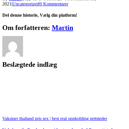
2021
|
Uncategorized
|
0 Kommentarer
Del denne historie, Vælg din platform!
Facebook
X
Reddit
LinkedIn
WhatsApp
Tumblr
Pinterest
Vk
Xing
E-
Om forfatteren:
Martin
mail
Beslægtede indlæg
Vaksiner thailand pris sex | best real oppkobling nettsteder