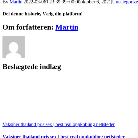
By
Martin
|
2022-03-06T23:39:39+00:00
oktober 6, 2021
|
Uncategoriz
Del denne historie, Vælg din platform!
Facebook
X
Reddit
LinkedIn
WhatsApp
Tumblr
Pinterest
Vk
Xing
E-
Om forfatteren:
Martin
mail
Beslægtede indlæg
Vaksiner thailand pris sex | best real oppkobling nettsteder
Vaksiner thailand pris sex | best real oppkobling nettsteder