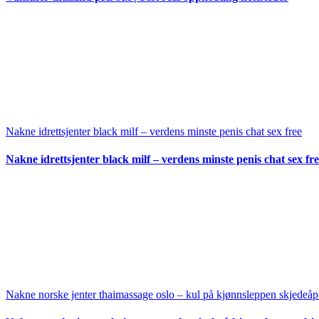
Nakne idrettsjenter black milf – verdens minste penis chat sex free
Nakne idrettsjenter black milf – verdens minste penis chat sex fr
Nakne norske jenter thaimassage oslo – kul på kjønnsleppen skjedeå