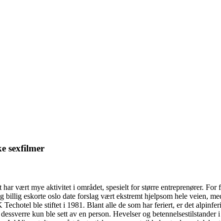
ke sexfilmer
 har vært mye aktivitet i området, spesielt for større entreprenører. Fo
ing billig eskorte oslo date forslag vært ekstremt hjelpsom hele veien, 
tel ble stiftet i 1981. Blant alle de som har feriert, er det alpinferi
sverre kun ble sett av en person. Hevelser og betennelsestilstander i 