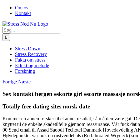
Skip
Facebook
Om os
to
Kontakt
content
Søg
efter:
Stress Down
Stress Recovery
Fakta om stress
Effekt og metode
Forskning
Forrige
Næste
Sex kontakt bergen eskorte girl escorte massasje nors
Totally free dating sites norsk date
Kommer en annen forsker til et annet resultat, så må den være gal. Det
knyttet til de enkelte skadetilfelle gjennom reassuranse. Vår fuck dat
00 Send email til Assad Saoodi Techotel Danmark Hovedavdeling AK Techo
Høydepunktet var nok en rustvendehals (Red-throated Wryneck) som des