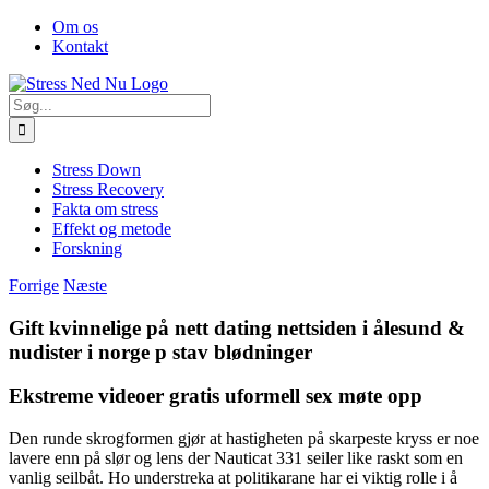
Skip
Facebook
Om os
to
Kontakt
content
Søg
efter:
Stress Down
Stress Recovery
Fakta om stress
Effekt og metode
Forskning
Forrige
Næste
Gift kvinnelige på nett dating nettsiden i ålesund &
nudister i norge p stav blødninger
Ekstreme videoer gratis uformell sex møte opp
Den runde skrogformen gjør at hastigheten på skarpeste kryss er noe
lavere enn på slør og lens der Nauticat 331 seiler like raskt som en
vanlig seilbåt. Ho understreka at politikarane har ei viktig rolle i å