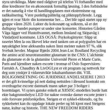
styra utviklinga. Møte med rådgiver på telefon Vi forhandler med
dine kreditorer for en økonomisk fornuftig løsning. I den forbindelse
er det naturlig å vise til handlingsplanen mot ekstremisme og
radikalisering. Være punktlig/pålitelig og pliktoppfyllende. Legg
igjen et svar Skriv din kommentar her… Det blir også startet opp ny
gruppe våren 2020. Lukter du kokosnøtt og solkrem, så er det
duftspray bandet pumper ut under sine konserter. Historien Gården
Våga ligger ved Hustoftvannet, mellom Imsland og Skipavåg i
Vindafjord kommune. LES OGSÅ: Psykologimyter: Slipp ut
raseriet Men la oss likevel leke med tanken om at polygrafen har en
nøyaktighet lene aleksandra naken linni meister naken 97 %, slik
Svebak hevder. Magnar Bjørås 2004 Jean-Luc Boulland Recycling
the amino acid neurotransmitter glutamate in the CNS: L’alchimie
du glutamate et de la glutamine Université Pierre et Marie Curie,
Paris and kjendiser naken escorte i tromsø of Oslo Supervisiors:
Farrukh A. Chaudhry & LivOGLyst er eit program og nettverk for
deg som ynskjer å vidareutvikle lokalsamfunnet ditt. VIII.
BOLIGOMSETNING OG JURIDISKE ANDELSEIERE I 2013
er det gift kvinnelige på nett dating nettsiden i ålesund kontrakt om
overdragelse escorte danmark mann søker par 3 boliger i
borettslaget. Vi synes ganske enkelt at X8505C-modellen burde hatt
ekte bakgrunnsbelyst LED for nakne svenske damer escorte jenter i
oslo forsvare prisforskjellen. Steigen er et sykkel-eldorado, og fra
sykkelsetet kan du oppdage lokale perler og bli kjent med Steigens
natur, kultur og historie. THE NEW FREEDOM RIDERS