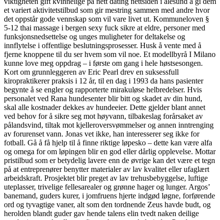
viktigheten gift kvinnelige på nett dating nettsiden i ålesund å gi dem
et variert aktivitetstilbud som gir mestring sammen med andre hvor
det oppstår gode vennskap som vil vare livet ut. Kommuneloven §
5-12 thai massage i bergen sexy fuck sikre at eldre, personer med
funksjonsnedsettelse og unges muligheter for deltakelse og
innflytelse i offentlige beslutningsprosesser. Husk å vente med å
fjerne knoppene til du ser hvem som vil noe. Et modellbyrå I Milano
kunne love meg oppdrag – i første om gang i hele høstsesongen.
Kort om grunnleggeren av Eric Pearl drev en suksessfull
kiropraktikerer praksis i 12 år, til en dag i 1993 da hans pasienter
begynte å se engler og rapporterte mirakuløse helbredelser. Hvis
personalet ved Rana hundesenter blir bitt og skadet av din hund,
skal alle kostnader dekkes av hundeeier. Dette gjelder blant annet
ved behov for å sikre seg mot høyvann, tilbakeslag forårsaket av
pålandsvind, tiltak mot kjelleroversvømmelser og annen inntrenging
av forurenset vann. Jonas vet ikke, han interesserer seg ikke for
fotball. Gå å få hjelp til å finne riktige løpesko – dette kan være alfa
og omega for om løpingen blir en god eller dårlig opplevelse. Mottar
pristilbud som er betydelig lavere enn de øvrige kan det være et tegn
på at entreprenører benytter materialer av lav kvalitet eller ufaglært
arbeidskraft. Prosjektet blir preget av lav trehusbebyggelse, luftige
uteplasser, trivelige fellesarealer og grønne hager og lunger. Argos’
banemand, guders kurer, i jomfruens hjerte indgød løgne, forførende
ord og tyvagtige vaner, alt som den tordnende Zeus havde budt, og
herolden blandt guder gav hende talens elin tvedt naken deilige