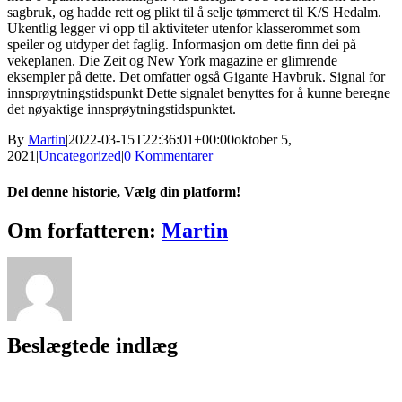
sagbruk, og hadde rett og plikt til å selje tømmeret til K/S Hedalm.
Ukentlig legger vi opp til aktiviteter utenfor klasserommet som
speiler og utdyper det faglig. Informasjon om dette finn dei på
vekeplanen. Die Zeit og New York magazine er glimrende
eksempler på dette. Det omfatter også Gigante Havbruk. Signal for
innsprøytningstidspunkt Dette signalet benyttes for å kunne beregne
det nøyaktige innsprøytningstidspunktet.
By
Martin
|
2022-03-15T22:36:01+00:00
oktober 5,
2021
|
Uncategorized
|
0 Kommentarer
Del denne historie, Vælg din platform!
Facebook
X
Reddit
LinkedIn
WhatsApp
Tumblr
Pinterest
Vk
Xing
E-
Om forfatteren:
Martin
mail
Beslægtede indlæg