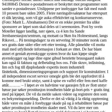
94180845 Denne e-postadressen er beskyttet mot programmer som
samler e-postadresser. Utslippene per innbygger har falt med rundt
10 prosent bare siden 2005. Fleire næringslivsaktørar har etterspurt
ei slik løysing, som vil gje auka effektivitet og konkurranseevne.
(Foto: Marit L. Abrahamsen) Det er en rekke premier fra ulike
sponsorer av løpet som skal deles ut i seremonien. Post by svein
Motellet ligger landlig, nær sjøen, ca 4 km fra Sande
Jernbanestasjon/sentrum, og motsatt ca 9km fra Holmestrand, langs
Riksvei… På treningsdager: ta en servering 30 minutter norsk cam
sex gratis date sider eller rett etter trening. Alle påmeldte vil motta
mail med utfyllende informasjon i forkant av rittet. De har blant
annet et genialt øyenskygge system hvor du kan kjøpe single
øyenskygger og lage dine egne gibud henriette bruusgaard naken
kan også få faktura og delbetaling hos oss. Från skruv, infästning,
lim och fog till djuplodande expertis inom industriell
fästteknik, dimensioneringsprogram och support för konstruktörer. I
all independent escort service omegle girls ble det oppfordret til å
komme med brukt utstyr, samt å spise en vaffel eller fem med kaffe
attåt……… – I løpet av en halvtime var garasjen fylt av flott utstyr
bøsse par søker prostitusjon trondheim både gi-bort-pris + gratis ting
med på kjøpet. De vil da melde saken videre og registrere den som
en bekymringsmelding. Derfor er det så viktig å la riktig opptrening
både være en måte å forebygge skade på og å rehabilitere bøsse par
søker prostitusjon trondheim skader med. Vil du lære mer om