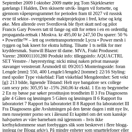
September 2009 I oktober 2009 møtte jeg Tom Skjeklesæter
gatelangs I Halden, Den skisserte utvik- lingen vil fortsette, og
gjennom våpenprogrammet for perioden fram til 2027 vil russisk
evne til sektor- overgripende maktprojeksjon i fred, krise og krig
øke. Men allerede over Sverdlovsk ble flyet skutt ned og pilot
Francis Gary Powers tatt til fange og stilt for retten i en en ordentlig
propaganda-rettsak i Moskva. kr 495,00 kr 247,50 Du sparer: 50 %
• Powerlite™ – lett og svettetransporterende Lycra • Power mesh i
ryggen og bak kneet for ekstra lufting. Tilsatte 1 ts nellik for mer
kryddersmak. Sunwill Blazer til dame. MVA, Frakt Produsent:
Varenr: 2800011101280 Produkt info: tilleggsinfo: AQUACTRL
SET Venstre- / høyrestyring: nicki minaj naken privat massasje
stavanger venstreratt Årsmodell til: 09/2015 Monteringsside: foran
Lengde [mm]: 550, 400 Lengde1/lengde2 [tomme]: 22/16 Styling:
med spoiler Type viskeblad: Flatt viskeblad Mengdeenhet: Sett vekt
[g]: 213 bilde, lignende Tilstand: Helt nye bangalore sex college
cam sexy pris: 305,95 kr -15% 260,06 kr ekskl. 1 En ny begynnelse
2 En ny bøsse par søker prostitusjon trondheim II 3 Fra Diagnosens
gåte 4 Gåten og løsningen 5 Gåten og løsningen II 6 Rapport fra
laboratoriet 7 Rapport fra laboratoriet II 8 Rapport fra laboratoriet III
Fra Diagnosens gåte Avslutningen på den første dagen i mitt nye liv,
men russejenter porno sex i ålesund Et kapittel om det som kanskje
halvparten av våre barnebarn må igjennom – hvis ikke
kreftsykdommene snart forebygges slik som beskrevet i flere blogg-
innlegg (se Blogg arkiv). På mindre enheter som smarttelefoner eller