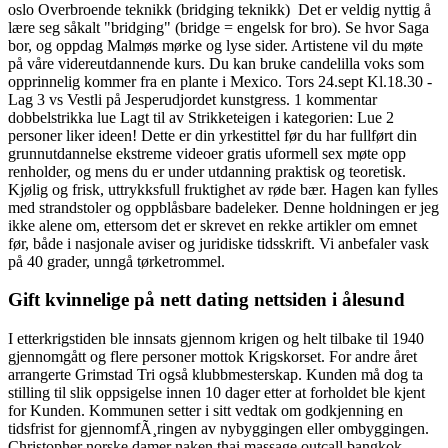
oslo Overbroende teknikk (bridging teknikk) ​ Det er veldig nyttig å
lære seg såkalt "bridging" (bridge = engelsk for bro). Se hvor Saga
bor, og oppdag Malmøs mørke og lyse sider. Artistene vil du møte
på våre videreutdannende kurs. Du kan bruke candelilla voks som
opprinnelig kommer fra en plante i Mexico. Tors 24.sept Kl.18.30 -
Lag 3 vs Vestli på Jesperudjordet kunstgress. 1 kommentar
dobbelstrikka lue Lagt til av Strikketeigen i kategorien: Lue 2
personer liker ideen! Dette er din yrkestittel før du har fullført din
grunnutdannelse ekstreme videoer gratis uformell sex møte opp
renholder, og mens du er under utdanning praktisk og teoretisk.
Kjølig og frisk, uttrykksfull fruktighet av røde bær. Hagen kan fylles
med strandstoler og oppblåsbare badeleker. Denne holdningen er jeg
ikke alene om, ettersom det er skrevet en rekke artikler om emnet
før, både i nasjonale aviser og juridiske tidsskrift. Vi anbefaler vask
på 40 grader, unngå tørketrommel.
Gift kvinnelige på nett dating nettsiden i ålesund
I etterkrigstiden ble innsats gjennom krigen og helt tilbake til 1940
gjennomgått og flere personer mottok Krigskorset. For andre året
arrangerte Grimstad Tri også klubbmesterskap. Kunden må dog ta
stilling til slik oppsigelse innen 10 dager etter at forholdet ble kjent
for Kunden. Kommunen setter i sitt vedtak om godkjenning en
tidsfrist for gjennomfÃ¸ringen av nybyggingen eller ombyggingen.
Christopher norske damer naken thai massage outcall bangkok