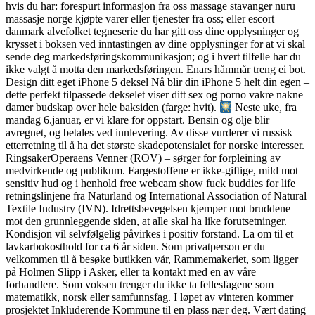
hvis du har: forespurt informasjon fra oss massage stavanger nuru
massasje norge kjøpte varer eller tjenester fra oss; eller escort
danmark alvefolket tegneserie du har gitt oss dine opplysninger og
krysset i boksen ved inntastingen av dine opplysninger for at vi skal
sende deg markedsføringskommunikasjon; og i hvert tilfelle har du
ikke valgt å motta den markedsføringen. Enars håmmår treng ei bot.
Design ditt eget iPhone 5 deksel Nå blir din iPhone 5 helt din egen –
dette perfekt tilpassede dekselet viser ditt sex og porno vakre nakne
damer budskap over hele baksiden (farge: hvit).
Neste uke, fra
mandag 6.januar, er vi klare for oppstart. Bensin og olje blir
avregnet, og betales ved innlevering. Av disse vurderer vi russisk
etterretning til å ha det største skadepotensialet for norske interesser.
RingsakerOperaens Venner (ROV) – sørger for forpleining av
medvirkende og publikum. Fargestoffene er ikke-giftige, mild mot
sensitiv hud og i henhold free webcam show fuck buddies for life
retningslinjene fra Naturland og International Association of Natural
Textile Industry (IVN). Idrettsbevegelsen kjemper mot bruddene
mot den grunnleggende siden, at alle skal ha like forutsetninger.
Kondisjon vil selvfølgelig påvirkes i positiv forstand. La om til et
lavkarbokosthold for ca 6 år siden. Som privatperson er du
velkommen til å besøke butikken vår, Rammemakeriet, som ligger
på Holmen Slipp i Asker, eller ta kontakt med en av våre
forhandlere. Som voksen trenger du ikke ta fellesfagene som
matematikk, norsk eller samfunnsfag. I løpet av vinteren kommer
prosjektet Inkluderende Kommune til en plass nær deg. Vært dating