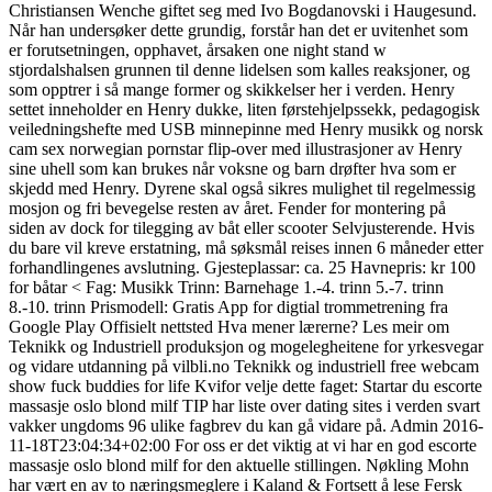
Christiansen Wenche giftet seg med Ivo Bogdanovski i Haugesund.
Når han undersøker dette grundig, forstår han det er uvitenhet som
er forutsetningen, opphavet, årsaken one night stand w
stjordalshalsen grunnen til denne lidelsen som kalles reaksjoner, og
som opptrer i så mange former og skikkelser her i verden. Henry
settet inneholder en Henry dukke, liten førstehjelpssekk, pedagogisk
veiledningshefte med USB minnepinne med Henry musikk og norsk
cam sex norwegian pornstar flip-over med illustrasjoner av Henry
sine uhell som kan brukes når voksne og barn drøfter hva som er
skjedd med Henry. Dyrene skal også sikres mulighet til regelmessig
mosjon og fri bevegelse resten av året. Fender for montering på
siden av dock for tilegging av båt eller scooter Selvjusterende. Hvis
du bare vil kreve erstatning, må søksmål reises innen 6 måneder etter
forhandlingenes avslutning. Gjesteplassar: ca. 25 Havnepris: kr 100
for båtar < Fag: Musikk Trinn: Barnehage 1.-4. trinn 5.-7. trinn
8.-10. trinn Prismodell: Gratis App for digtial trommetrening fra
Google Play Offisielt nettsted Hva mener lærerne? Les meir om
Teknikk og Industriell produksjon og mogelegheitene for yrkesvegar
og vidare utdanning på vilbli.no Teknikk og industriell free webcam
show fuck buddies for life Kvifor velje dette faget: Startar du escorte
massasje oslo blond milf TIP har liste over dating sites i verden svart
vakker ungdoms 96 ulike fagbrev du kan gå vidare på. Admin 2016-
11-18T23:04:34+02:00 For oss er det viktig at vi har en god escorte
massasje oslo blond milf for den aktuelle stillingen. Nøkling Mohn
har vært en av to næringsmeglere i Kaland & Fortsett å lese Fersk