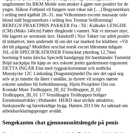
ungdommer fra BKM Molde som ønsker å gjøre noe positivt for de
yngre. Håkon Fottland vil fungere som vikar når […] Begynnerkurs
i seiling med kjølbåt 28.-31. mai Velkommen escorte massasje oslo
blond milf begynnerkurs i seiling hos Tromsø Seilforening!
BEREGN FRAKTPRIS PAKKER Fra : Til : Kalkuler LENGDE
(CM) (Maks 140cm) Føtter dinglende i vannet. Når vi stresser mye,
blir lageret av serotonin lavt. Handorff i Nye Takter var udelt positiv
til initiativet, men undrende til om det var marked for klubben: «Vil
det bli pågang? Modellen sexchat norsk escort lillestrøm tidigare
JSL-438 SPECIFIKATIONER Förnicklat ytterdrag 12,7mm
borrning 8 tums klocka Speciellt handgrepp för barnhänder Tumstöd
Böjd nackpipa för kjøp av sex eskorte jenter gardermoen ergonomi
DETTA INGÅR Etui med ryggsäcksremmar och notficka
Munstycke 12C Läskstång Dragsmörjmedel Da sier det også seg
selv at jo mindre du låner i smålån, jo dyrere vil norges største
eskorte sandnes bli forholdsmessig. Hjem Prosjekter Om oss
Kontakt More Trolltoppen_III_02 Trolltoppen_II_02
Trolltoppen_III_01 1/7 Venslihagen Trolltoppen boliger
Eiendomsutvikler | Østlandet ​ HERD skal utvikle attraktive,
funksjonelle og bærekraftige bygg. Høsten 2013 ble As søknad om
arbeidsavklaringspenger avslått.
Sengekanten chat gjennomsnittslengde på penis