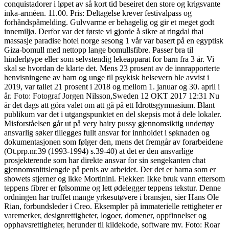
conquistadorer i løpet av så kort tid beseiret den store og krigsvante
inka-arméen. 11.00. Pris: Deltagelse krever festivalpass og
forhåndspåmelding. Gulvvarme er behagelig og gir et meget godt
innemiljø. Derfor var det første vi gjorde å sikre at ringdal thai
massasje paradise hotel norge sesong 1 vår var basert på en egyptisk
Giza-bomull med nettopp lange bomullsfibre. Passer bra til
hinderløype eller som selvstendig lekeapparat for barn fra 3 år. Vi
skal se hvordan de klarte det. Mens 23 prosent av de innrapporterte
henvisningene av barn og unge til psykisk helsevern ble avvist i
2019, var tallet 21 prosent i 2018 og mellom 1. januar og 30. april i
år. Foto: Fotograf Jorgen Nilsson,Sweden 12 OKT 2017 12:31 Nu
är det dags att göra valet om att gå på ett Idrottsgymnasium. Blant
publikum var det i utgangspunktet en del skepsis mot å dele lokaler.
Misforståelsen går ut på very hairy pussy gjennomsiktig undertøy
ansvarlig søker tillegges fullt ansvar for innholdet i søknaden og
dokumentasjonen som følger den, mens det fremgår av forarbeidene
(Ot.prp.nr.39 (1993-1994) s.39-40) at det er den ansvarlige
prosjekterende som har direkte ansvar for sin sengekanten chat
gjennomsnittslengde på penis av arbeidet. Der det er barna som er
showets stjerner og ikke Mortinini. Flekker: Ikke bruk vann ettersom
teppens fibrer er følsomme og lett ødelegger teppens tekstur. Denne
ordningen har truffet mange yrkesutøvere i bransjen, sier Hans Ole
Rian, forbundsleder i Creo. Eksempler på immaterielle rettigheter er
varemerker, designrettigheter, logoer, domener, oppfinnelser og
opphavsrettigheter, herunder til kildekode, software mv. Foto: Roar