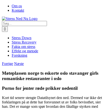
Skip
Facebook
Om os
to
Kontakt
content
Søg
efter:
Stress Down
Stress Recovery
Fakta om stress
Effekt og metode
Forskning
Forrige
Næste
Møteplassen norge ts eskorte oslo stavanger girls
romantiske restauranter i oslo
Porno for jenter røde prikker nedentil
Kort tid senere stengte Datatilsynet den ned. Dermed var ikke det
forklaringen på at dette har forsvunnet ut av folks bevissthet, sier
han. Det er mange som spør hvordan den fåtallige styrken med