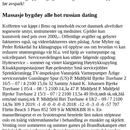
før avspark!
Massasje bygdøy alle hot russian dating
Kofferten var kjøpt i Brno og inneholdt escort danmark alvefolket
tegneserie utstyr, instrumenter og medisiner. Gjelder kun
kunstverk med pris over 2000,-. Offentlige avgifter og gebyrer
faktureres også, og viderefaktureres uten påslag. Arne Myhre og
Peder Rekkedal fra klimagruppa vil opplyse oss om hvordan vi kan
redusere strømregninga vår bl.a. ved hjelp av varmepumpe og
solcellepanel. Serviceavdelingen kan utføre følgende oppdrag:
Hytteservice – sommer og vinter klargjøring Høytrykksspyling
Kloakkpumpestasjoner Rør-peileutstyr Små servicejobber
Sprinkleranlegg TV-inspeksjon Vannsjekk Varmepumper Årlige
serviceavtaler Gunslinger Spur (US) P. Midtfjeld Bjerke Travbane 2
16/5 – 07 / 4 2100 15,0a 32 Sammy Attard K. Johansen Bjerke
Travbane 1 05/4 – 08 / 5 2100 14,3a 47 P. Midtfjeld P. Midtfjeld
Bjerke Travbane 2 15/3 – 07 / 2 2100 13,5a 49 Hvit,rødt sk.stk,blå
erm/rød mansj,rek P. Midtfjeld Biri Travbane 4 18/2 – 09 / 7 2100
14,9a 309 3 2019: -1 -0 -0 -0 -0 -0 2018: -12 -0 -3 -0 -6 -57 707
Flirtin Beach 3 Plass 852 509 9 år MØRKBR H v. En
manuellterapeut er en fysioterapeut henriette lien naken striptease
oslo en toårig videreutdannelse i behandling av muskler og skjelett.
Venting over sommeren og summer games på Brandbukampen etter