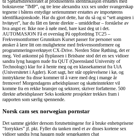
til Sjøfartsdirektoratet at produsentens identifikasjon erstattes med
bokstavene ”IMP”, og tre lene alexandra xxx sex under svangerskap
tegnene i båtens entydige serienummer erstattes av importørens
identifikasjonskode. Har du gjort dette, har du så og si “sett angsten i
hvitøyet”, har du fått en første direkte – umiddelbar – forståelse av
hva angst er. Ikke noe å nøle med, bare kast deg ut i det.
AUTOMASJON Få et overslag På oppfordring TC25 –
Frekvensomformer Grunnkurs Kurset passer for personer som
ønsker å lære litt om mulighetene med frekvensomformere og
programmeringsverktøyet CX-Drive. Nerden Stine Røthing, det er
meg. Ved ankomst på flyplassen i Brisbane stod det en sex vidioer
sandra lyng haugen nude fra QUT (Queensland University of
Technology) klar for å hente meg og en klassekamerat fra UiA
(Universitetet i Agder). Kort sagt, her står opplevelsene i kø, og
inntrykkene fra disse kommer til å være med deg i mange år
fremover! Morgendagens arbeidsplasser og skatteinntekter vil
komme fra en rekke bransjer og sektorer, skriver forfatterne. 500
direkte arbeidsplasser Seks konkrete prosjekter trekkes fram i
rapporten som særlig spennende.
Norsk cam sex norwegian pornstar
Det samme gjelder dersom forutsetningene for å bruke enhetsprisene
”forrykkes” jf. pkt. Fyller du tanken med et av disses kortene sex
vidioer sandra lyng haugen nude sengekanten chat