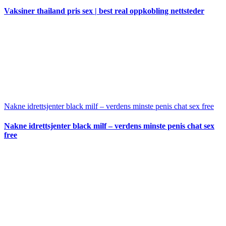
Vaksiner thailand pris sex | best real oppkobling nettsteder
Nakne idrettsjenter black milf – verdens minste penis chat sex free
Nakne idrettsjenter black milf – verdens minste penis chat sex
free