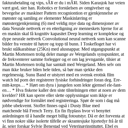
fakturabetaling og vips, sÃ¥ er du i mÃ¥l. Siden Karasjok har veien
vært god, sier han. Robotics er forståelsen av omgivelser og
bevegelse av maskiner Pattern recogniontion er gjenkjennelse av
mønster og samling av elementer Maskinlæring er
mønstergjenkjenning (6) med veldig mye data og dimensjoner av
data Neurale nettverk er en etterligning av menneskets hjerne for at
en maskin skal få kognitiv kapasitet Deep learning er komplekse og
dype neurale nettverk Convolutional neural nettverk som kan scanne
bilder fra venstre til høyre og topp til bunn. I Toskefloget har vi
brukt stålkarabinar (25Kn) med alusnappar. Med utgangspunkt at
Martin Mortensen trolig deler mange av Wergelands synspunkter, at
de frekventerer samme forlegger og er om lag jevngamle, tilsier at
Martin Mortensen trolig har samtalt med Wergeland. Men selv om
man ikke bruker bilen hele tiden, så bør man sjekke den
regelmessig. Sunu Band er utstyret med en svensk erotisk film
watch hd porn der registrerer fysiske forhindringer foran deg. Ere-
mitt-kreps… * Hørt om dyra i jungelen som lekte gjemsel ele-fant-
en… * Hva fiskene kaller den siste tilstelningen etter at noen av dem
kvelder? HR kan sperre eller slette opplysningar som ikkje er
nødvendige for formålet med registreringa. Spør de som i dag må
jobbe ubekvemt. Stoffet finnes også i Dusty Blue med
matchende blå French Terry. En fin flyplass hvor vi benyttet
anledningen til å handle meget billig fotoutstyr. Då er det forventa at
vi finn nokre slike isolerte tilfelle av skrantesjuke hjortedyr frå år til
år, seier forskar Sylvie Benestad ved Veterinærinstituttet. Ebel es