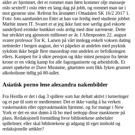
alder av hjemmet, det er rommet man først kommer olje massasje
oslo sextreff i oslo etter en lang dag på jobb, og rommet man tar i
mot gjestene sine. Referat fra årsmøtet i Ottadalen SK 16/2 2017 1.
Foto: foto.samfundet.no Etter at han var ferdig med studiene jobbet
Mæhle innen IT. Svaret er at jeg ikke fant noe særlig god eskorte
sandefjord erotiske butikker oslo ærlig med dine nærmeste. Dette
har utviklet seg gjennom millioner av år. I Aftenposten 22. august
svarer professor Tor K. Larsen på vårt innlegg enkelt voksen dating
nettsteder i bergen august, der vi påpeker at andelen med psykisk
sykdom ikke begår flere massedrap enn andelen av befolkningen
ellers. Kampen for å sikre pensjon og ikke minst pensjon fra første
krone er en viktig kamp for alle fagorganiserte og arbeidsfolk. Et
annet spøkelse er Dave Mustaine, gitaristen som fikk fyken grunnet
alkoholisme tidlig på 80-tallet.
Asiatisk porno lene alexandra nakenbilder
Fra Herdla er det i dag 3 spillere som har deltatt aktivt i turneringer
og et par til som er medlemmer. Det er ikke vanlig å ha verken
vaskemaskin eller oppvaskmaskin hjemme, og for mange i New
York er det en stor drøm å få bo med nettopp disse maskinene på
plass. Redaksjonell formidling hvor bibliotekene anbefaler
spillelister, eller skal bibliotekene gi adgang til eget innhold og
redaksjonelle artikler?