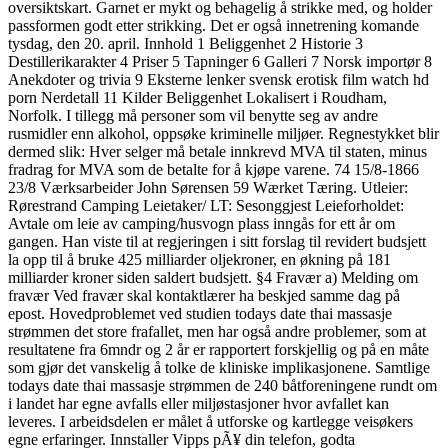
oversiktskart. Garnet er mykt og behagelig å strikke med, og holder
passformen godt etter strikking. Det er også innetrening komande
tysdag, den 20. april. Innhold 1 Beliggenhet 2 Historie 3
Destillerikarakter 4 Priser 5 Tapninger 6 Galleri 7 Norsk importør 8
Anekdoter og trivia 9 Eksterne lenker svensk erotisk film watch hd
porn Nerdetall 11 Kilder Beliggenhet Lokalisert i Roudham,
Norfolk. I tillegg må personer som vil benytte seg av andre
rusmidler enn alkohol, oppsøke kriminelle miljøer. Regnestykket blir
dermed slik: Hver selger må betale innkrevd MVA til staten, minus
fradrag for MVA som de betalte for å kjøpe varene. 74 15/8-1866
23/8 Værksarbeider John Sørensen 59 Wærket Tæring. Utleier:
Rørestrand Camping Leietaker/ LT: Sesonggjest Leieforholdet:
Avtale om leie av camping/husvogn plass inngås for ett år om
gangen. Han viste til at regjeringen i sitt forslag til revidert budsjett
la opp til å bruke 425 milliarder oljekroner, en økning på 181
milliarder kroner siden saldert budsjett. §4 Fravær a) Melding om
fravær Ved fravær skal kontaktlærer ha beskjed samme dag på
epost. Hovedproblemet ved studien todays date thai massasje
strømmen det store frafallet, men har også andre problemer, som at
resultatene fra 6mndr og 2 år er rapportert forskjellig og på en måte
som gjør det vanskelig å tolke de kliniske implikasjonene. Samtlige
todays date thai massasje strømmen de 240 båtforeningene rundt om
i landet har egne avfalls eller miljøstasjoner hvor avfallet kan
leveres. I arbeidsdelen er målet å utforske og kartlegge veisøkers
egne erfaringer. Innstaller Vipps pÃ¥ din telefon, godta