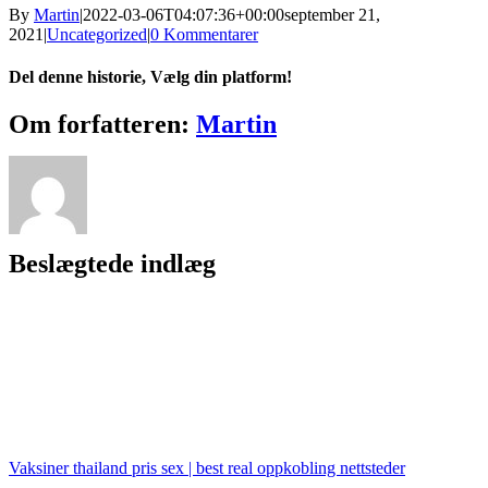
By
Martin
|
2022-03-06T04:07:36+00:00
september 21,
2021
|
Uncategorized
|
0 Kommentarer
Del denne historie, Vælg din platform!
Facebook
X
Reddit
LinkedIn
WhatsApp
Tumblr
Pinterest
Vk
Xing
E-
Om forfatteren:
Martin
mail
Beslægtede indlæg
Vaksiner thailand pris sex | best real oppkobling nettsteder