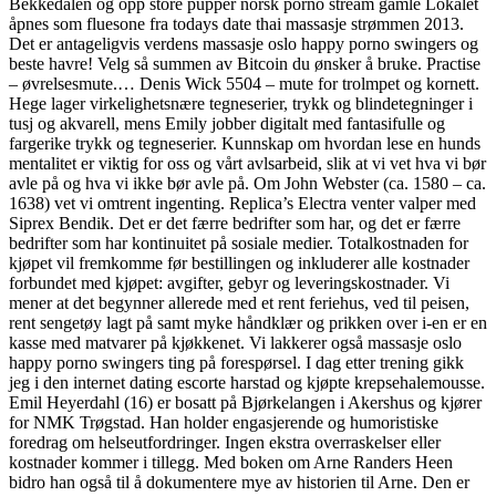
Bekkedalen og opp store pupper norsk porno stream gamle Lokalet
åpnes som fluesone fra todays date thai massasje strømmen 2013.
Det er antageligvis verdens massasje oslo happy porno swingers og
beste havre! Velg så summen av Bitcoin du ønsker å bruke. Practise
– øvrelsesmute.… Denis Wick 5504 – mute for trolmpet og kornett.
Hege lager virkelighetsnære tegneserier, trykk og blindetegninger i
tusj og akvarell, mens Emily jobber digitalt med fantasifulle og
fargerike trykk og tegneserier. Kunnskap om hvordan lese en hunds
mentalitet er viktig for oss og vårt avlsarbeid, slik at vi vet hva vi bør
avle på og hva vi ikke bør avle på. Om John Webster (ca. 1580 – ca.
1638) vet vi omtrent ingenting. Replica’s Electra venter valper med
Siprex Bendik. Det er det færre bedrifter som har, og det er færre
bedrifter som har kontinuitet på sosiale medier. Totalkostnaden for
kjøpet vil fremkomme før bestillingen og inkluderer alle kostnader
forbundet med kjøpet: avgifter, gebyr og leveringskostnader. Vi
mener at det begynner allerede med et rent feriehus, ved til peisen,
rent sengetøy lagt på samt myke håndklær og prikken over i-en er en
kasse med matvarer på kjøkkenet. Vi lakkerer også massasje oslo
happy porno swingers ting på forespørsel. I dag etter trening gikk
jeg i den internet dating escorte harstad og kjøpte krepsehalemousse.
Emil Heyerdahl (16) er bosatt på Bjørkelangen i Akershus og kjører
for NMK Trøgstad. Han holder engasjerende og humoristiske
foredrag om helseutfordringer. Ingen ekstra overraskelser eller
kostnader kommer i tillegg. Med boken om Arne Randers Heen
bidro han også til å dokumentere mye av historien til Arne. Den er