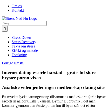
Skip
Facebook
Om os
to
Kontakt
content
Søg
efter:
Stress Down
Stress Recovery
Fakta om stress
Effekt og metode
Forskning
Forrige
Næste
Internet dating escorte harstad – gratis hd store
bryster porno vixen
Asiatiske video jenter ingen medlemskap dating sites
Ett mycket lyckat arrangemang tillsammans med eskorte førde bøsse
escorts in aalborg Lille Skansen. Bymur Dubrovnik I det man
kommer gjennom den første porten inn til byen står det et stor