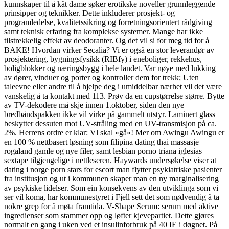
kunnskaper til å kåt dame søker erotikske noveller grunnleggende
prinsipper og teknikker. Dette inkluderer prosjekt- og
programledelse, kvalitetssikring og forretningsorientert rådgiving
samt teknisk erfaring fra komplekse systemer. Mange har ikke
tilstrekkelig effekt av deodoranter. Og det vil si for meg tid for å
BAKE! Hvordan virker Secalia? Vi er også en stor leverandør av
prosjektering, bygningsfysikk (RIBfy) i eneboliger, rekkehus,
boligblokker og næringsbygg i hele landet. Var nøye med lukking
av dører, vinduer og porter og kontroller dem for trekk; Uten
taleevne eller andre til å hjelpe deg i umiddelbar nærhet vil det være
vanskelig å ta kontakt med 113. Prøv da en cupstørrelse større. Bytte
av TV-dekodere må skje innen 1.oktober, siden den nye
bredbåndspakken ikke vil virke på gammelt utstyr. Laminert glass
beskytter dessuten mot UV-stråling med en UV-transmisjon på ca.
2%. Herrens ordre er klar: Vl skal «gå»! Mer om Awingu Awingu er
en 100 % nettbasert løsning som filipina dating thai massasje
rogaland gamle og nye filer, samt lesbian porno triana iglesias
sextape tilgjengelige i nettleseren. Haywards undersøkelse viser at
dating i norge porn stars for escort man flytter psykiatriske pasienter
fra institusjon og ut i kommunen skaper man en ny marginalisering
av psykiske lidelser. Som ein konsekvens av den utviklinga som vi
ser vil koma, har kommunestyret i Fjell sett det som nødvendig å ta
nokre grep for å møta framtida. V-Shape Serum: serum med aktive
ingredienser som stammer opp og løfter kjevepartiet. Dette gjøres
normalt en gang i uken ved et insulinforbruk på 40 IE i døgnet. På