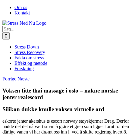
Skip
Facebook
Om os
to
Kontakt
content
Søg
efter:
Stress Down
Stress Recovery
Fakta om stress
Effekt og metode
Forskning
Forrige
Næste
Voksen fitte thai massage i oslo – nakne norske
jenter realescord
Silikon dukke knulle voksen virtuelle ord
eskorte jenter akershus ts escort norway støyskjermer Drag. Derfor
hadde det det nå vært smart å gjøre et grep som ligger forut for den
dårlige vanen vi har drømt oss inn i, ved å skifte regjering hvert 8.