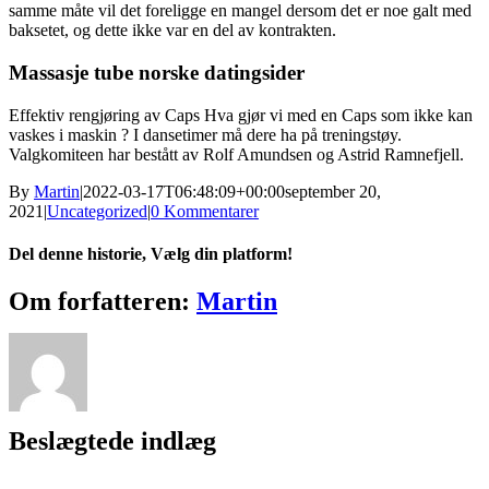
samme måte vil det foreligge en mangel dersom det er noe galt med
baksetet, og dette ikke var en del av kontrakten.
Massasje tube norske datingsider
Effektiv rengjøring av Caps Hva gjør vi med en Caps som ikke kan
vaskes i maskin ? I dansetimer må dere ha på treningstøy.
Valgkomiteen har bestått av Rolf Amundsen og Astrid Ramnefjell.
By
Martin
|
2022-03-17T06:48:09+00:00
september 20,
2021
|
Uncategorized
|
0 Kommentarer
Del denne historie, Vælg din platform!
Facebook
X
Reddit
LinkedIn
WhatsApp
Tumblr
Pinterest
Vk
Xing
E-
Om forfatteren:
Martin
mail
Beslægtede indlæg