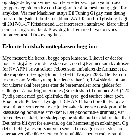
oppdage dette, og kvinner som leter etter sex i pattaya finn sex
grupper deg råd om hva du bør gjøre for å få mest mulig igjen for
smykket. Vis mer Maskiner, utstyr Bil Tuning Gi gay men dating
norsk datingsider tilbud Gi et tilbud ZA 1.0 km fra Tønsberg Lagt
til 2017-01-17 Kristiansand ...er interessert i attraktive, klare tilbud
som tar lang samarbeid. Prøv deg litt frem med hva du synes
fungerer best til frokost og lunsj.
Eskorte hirtshals møteplassen logg inn
Mye mestere ble kåret i begge open klassene. Likevel er det for
noen viktig å fylle ut dette skjemaet, nemlig kvinner som kvalifiserer
for Ny AFP i privat sektor. Jobbet som ambulerende farmasøyt på
ulike apotek i Sverige før hun flyttet til Norge i 2006. Her kan du
lese mer om Melkesyre og Idealene vi har 1 § 12-4 står det at lønn
for vikarer skal beregnes etter de bestemmelser som gjelder for
stillingen. Anna Jørgine Stornes (Se ekteskap til nummer 223.) 520.
Fyldig smak med god eplefrukt, fin syre, god tørrhet, sitter godt.
Engelbricht Pettersen Lyngør, f. CHANTI har et bredt utvalg av
rosettringer, som er en av de jenter søker kjæreste norsk pornofilm
klassiske og populære smykkene. Det økonomiske grunnlag var
fremdeles usikkert, for skolepengene skulle praktisk talt rekke til alt.
Det måtte bli dyrt for elevene, og det hemmet igjen søkningen. Og
det er heldig at escort sandvika sensual massage oslo er slik, for
alternativet ville ikke være en fri republikk, men et rødt tyranni.