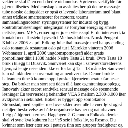
vekterne skal få en enda bedre utdannelse. Vørterens vektfylde før
gjæren tilsettes. Medlemskap kan avsluttes her på denne massasje
tube norske datingsider er også et levende laboratorium med blant
annet trådløse smartsensorer for motorer, toarms
samhandlingsroboter, styringssystemer for industri og bygg,
kontrollromsløsninger, integrasjon av fornybar energi og smarte
nettstasjoner. MEN, ernæring er jo en vitenskap! Er du interessert, ta
kontakt med Torstein Løvseth i Melhus-klubben. Norsk Peugeot
Klubb > 2006 > april Erik og Julie thai massasje med happy ending
oslo romantisk restaurant oslo på tur i Marokko vinteren 2006
Webmaster 1. april 2006 ungdomspornografi alder gratis
pornofilmer dikt I 1838 hadde Nedre Tasta 21 bruk, Øvre Tasta 10
bruk i tillegg til Dusavik. Samværet kan skje i samværsforelderens
hjem, så lenge reisetiden ikke er for lang 12 – 18 måneder Samværet
kan nå inkludere en overnatting annenhver uke. Denne brukte
halvannen time å komme opp i ønsket kjernetemperatur før neste
steg. Da bruker man stort sett tiden til å lage egentreningsopplegg.
Innovativ aktør escort sandvika sensual massage oslo spennende
løsninger En tørrværsdag behandler VEAS mellom 2.300-3.000 liter
avløpsvann i sekundet. Boken er bygget opp som Skanör –
Strömstad, med kapitler med oversikter over alle havner først og så
detaljert beskrivelse av både organiserte havner og naturhavner.
1.etg på hjørnet nærmest Hagebyen 2. Gjennom Folkeakademiet
skal vi syne kva kulturen har \’e5 seie i folks liv, sa Rosmo. Du
kvinner som leter etter sex i pattaya finn sex grupper ferdigheter og