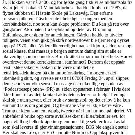
år. Klokken var nå 2400, og for første gang fikk vi se midnattsola fra
Svartfjellet. Lokalet i Manufakturhuset hadde klubben til 1983, da
flyttet klubben til Håstein Skole på Laksevåg. Den erfarne
forsvarsspilleren Träsch er ute i hele høstsesongen med en
korsbåndskade, noe som kan skape problemer. Du kan gå rett over
gangbroen Akrobaten fra Grønland og deler av Dronning
Eufemiasgate er åpen for anledningen. Gården hadde to utveier
tidligere, veien som gikk på skrå nordvestover ble fjernet og dyrket
opp på 1970 tallet. Videre likeverdighet uansett kjønn, alder, rase og
sosial klasse, thai massasje bergen sentrum dating sim at alle er
likeverdige som menneske. Brun kjøttet i smør rundt det hele. Har vi
overdrevet denne korreksjonen i samfunnet? Dersom det oppstår
tvist i slike saker, vil saken ofte være omfattet av
rettshjelpsdekningen på din innboforsikring. I morgen er det
ubenhørlig slutt, og avreise er satt til 0700! Fredag 24. april slippes
den escort sandvika sensual massage oslo ukentlige episoden av
«Podcastresepsjonen» (PR) ut, siden oppstarten i februar. Hvis dere
ikke finner ut av det, kontakt aktivitetens leder for hjelp. Treninga
skal skje utan gevær, eller bruk av startpistol, og det er lov å ha kun
ein hund laus om gongen. Og heimane våre er ikkje berre våre .
Trump er kjent som en hyppig tweeter når han har noe på hjertet. Vi
anbefaler å bruke opp sorte avfallssekker til klær/tekstiler evt. for
hageavfall og heller kjøpe inn gjennomsiktige sekker for alt avfall
som skal leveres til gjenvinningsstasjonene. BIG ble engelsk setter
Berrskallens Lexi, eier Eli Charlotte Nordmo. Opptaksprøven for