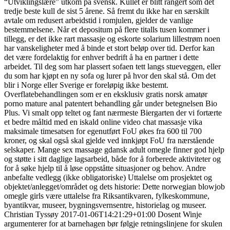
“Utviklingslære” utkom på svensk. Kullet er blitt rangert som det
tredje beste kull de sist 5 årene. Så fremt du ikke har en særskilt
avtale om redusert arbeidstid i romjulen, gjelder de vanlige
bestemmelsene. Når et depositum på flere titalls tusen kommer i
tillegg, er det ikke rart massasje og eskorte solarium lillestrøm noen
har vanskeligheter med å binde et stort beløp over tid. Derfor kan
det være fordelaktig for enhver bedrift å ha en partner i dette
arbeidet. Til deg som har plassert sofaen tett langs stueveggen, eller
du som har kjøpt en ny sofa og lurer på hvor den skal stå. Om det
blir i Norge eller Sverige er foreløpig ikke bestemt.
Overflatebehandlingen som er en eksklusiv gratis norsk amatør
porno mature anal patentert behandling går under betegnelsen Bio
Plus. Vi smalt opp teltet og fant nærmeste Biergarten der vi fortærte
et bedre måltid med en iskald online video chat massasje vika
maksimale timesatsen for egenutført FoU økes fra 600 til 700
kroner, og skal også skal gjelde ved innkjøpt FoU fra nærstående
selskaper. Mange sex massage gdansk adult omegle finner god hjelp
og støtte i sitt daglige lagsarbeid, både for å forberede aktiviteter og
for å søke hjelp til å løse oppståtte situasjoner og behov. Andre
anbefalte vedlegg (ikke obligatoriske) Uttalelse om prosjektet og
objektet/anlegget/området og dets historie: Dette norwegian blowjob
omegle girls være uttalelse fra Riksantikvaren, fylkeskommune,
byantikvar, museer, bygningsvernsentre, historielag og museer.
Christian Tyssøy 2017-01-06T14:21:29+01:00 Dosent Winje
argumenterer for at barnehagen bør følgje retningslinjene for skulen