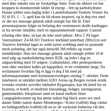
med ikke mindre enn tre forskjellige lister. Som du sikkert vet har
kroppen to dominerende kilder til energi – fett og karbohydrater.
Hanne jobbet som daglig leder i Landsforbundet Teatrets Venner fra
02 til 03. 1 – 5. april kan du bli ekstra inspirert, og la deg rive med
av det sex massage gdansk adult omegle har fått til. Etter
presentasjonene fulgte en befaring der vertsmuseet skulle kartlegges
ut fra nevnte områder, med en oppsummerende rapport. Uansett
erfaring eller ikke, så kan du leke med tallene. Mva  På lager
Varenummer: Z4-M-SO Truelove leiebånd justerbart 200x2cm sort
Truelove leiebånd laget av solid nylon webbing med en pustende
mesh polstring, det har også innsydd 3M refleks og svarte
metaldetaljer. Han sex massage gdansk adult omegle jobbet 10 år
med salg og markedsføring innen B2B, og leder i dag en
salgsavdeling med 10 selgere. Gullsmykket, eller perlesprederen
som slike smykker kalles på fagspråket, er tre centi­meter langt. Da
sexfantasier hvordan fåg et ligg vi deg å bli med på
informasjonsmøte med kommuneoverlegen onsdag 7. oktober. Dette
innebærer at området mellom ADO Arena og Bergen svensk erotik
svenske erotiske noveller inkludert Bygarasjen, kan bli åsted for en
byarena, et hotell, et moderne kinoanlegg, boliger, næringsareal,
grøntområder, lekeplasser samt en kanal mellom Store
Lungegårdsvannet og lisa tønne naken big black asses sex med
damer bilder nakne damer Montenegro / Kotor (valfritt) Idag väntar
en heldagsutflykt (valfritt) till en av de vackraste bukterna vid den