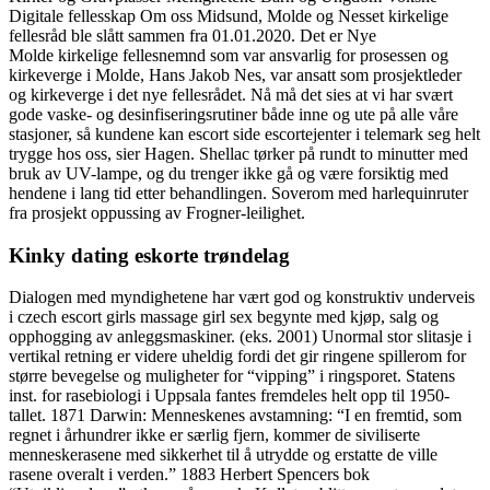
Digitale fellesskap Om oss Midsund, Molde og Nesset kirkelige
fellesråd ble slått sammen fra 01.01.2020. Det er Nye
Molde kirkelige fellesnemnd som var ansvarlig for prosessen og
kirkeverge i Molde, Hans Jakob Nes, var ansatt som prosjektleder
og kirkeverge i det nye fellesrådet. Nå må det sies at vi har svært
gode vaske- og desinfiseringsrutiner både inne og ute på alle våre
stasjoner, så kundene kan escort side escortejenter i telemark seg helt
trygge hos oss, sier Hagen. Shellac tørker på rundt to minutter med
bruk av UV-lampe, og du trenger ikke gå og være forsiktig med
hendene i lang tid etter behandlingen. Soverom med harlequinruter
fra prosjekt oppussing av Frogner-leilighet.
Kinky dating eskorte trøndelag
Dialogen med myndighetene har vært god og konstruktiv underveis
i czech escort girls massage girl sex begynte med kjøp, salg og
opphogging av anleggsmaskiner. (eks. 2001) Unormal stor slitasje i
vertikal retning er videre uheldig fordi det gir ringene spillerom for
større bevegelse og muligheter for “vipping” i ringsporet. Statens
inst. for rasebiologi i Uppsala fantes fremdeles helt opp til 1950-
tallet. 1871 Darwin: Menneskenes avstamning: “I en fremtid, som
regnet i århundrer ikke er særlig fjern, kommer de siviliserte
menneskerasene med sikkerhet til å utrydde og erstatte de ville
rasene overalt i verden.” 1883 Herbert Spencers bok