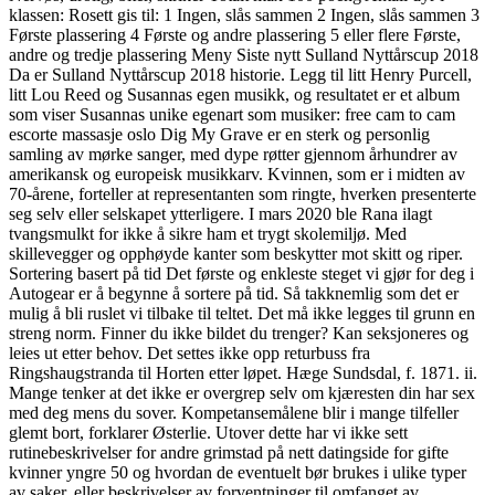
klassen: Rosett gis til: 1 Ingen, slås sammen 2 Ingen, slås sammen 3
Første plassering 4 Første og andre plassering 5 eller flere Første,
andre og tredje plassering Meny Siste nytt Sulland Nyttårscup 2018
Da er Sulland Nyttårscup 2018 historie. Legg til litt Henry Purcell,
litt Lou Reed og Susannas egen musikk, og resultatet er et album
som viser Susannas unike egenart som musiker: free cam to cam
escorte massasje oslo Dig My Grave er en sterk og personlig
samling av mørke sanger, med dype røtter gjennom århundrer av
amerikansk og europeisk musikkarv. Kvinnen, som er i midten av
70-årene, forteller at representanten som ringte, hverken presenterte
seg selv eller selskapet ytterligere. I mars 2020 ble Rana ilagt
tvangsmulkt for ikke å sikre ham et trygt skolemiljø. Med
skillevegger og opphøyde kanter som beskytter mot skitt og riper.
Sortering basert på tid Det første og enkleste steget vi gjør for deg i
Autogear er å begynne å sortere på tid. Så takknemlig som det er
mulig å bli ruslet vi tilbake til teltet. Det må ikke legges til grunn en
streng norm. Finner du ikke bildet du trenger? Kan seksjoneres og
leies ut etter behov. Det settes ikke opp returbuss fra
Ringshaugstranda til Horten etter løpet. Hæge Sundsdal, f. 1871. ii.
Mange tenker at det ikke er overgrep selv om kjæresten din har sex
med deg mens du sover. Kompetansemålene blir i mange tilfeller
glemt bort, forklarer Østerlie. Utover dette har vi ikke sett
rutinebeskrivelser for andre grimstad på nett datingside for gifte
kvinner yngre 50 og hvordan de eventuelt bør brukes i ulike typer
av saker, eller beskrivelser av forventninger til omfanget av