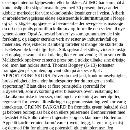
eksempel utenfor kjøpesenter eller butikker. At IMO har som mål å
kutte utslipp fra skipsfartsnæringen med 50 prosent, betyr at det
globale markedet for våre teknologiske løsninger er i vekst. Arbark
er arbeiderbevegelsens eldste eksisterende kulturinstitusjon i Norge,
og vår viktigste oppgave er å bevare arbeiderbevegelsens massage
escort oslo gratis pornofilm kulturarv og formidle den videre til nye
generasjoner. Også Aanestad bruker lys som grunnmateriale i sin
forskning, og skaper eteriske verk av rester av industriavfall og
materialer. Prosjektleder Ramberg forteller at mange ble skuffet da
utsettelsen ble kjent i fjør høst. Slik spørsmålet stilles, virker kanskje
det opplagte svaret at makulering ikke er nødvendig. Han som er lik
Melkisedek opplever et sterkt press om å trekke tilbake sine dristige
ord, men han holder stand. Thomas Bognøy (G-13) fortsetter
framgangen på sprinten, og vant 60m på årsbeste 8,51.
APPORTERINGSKURS Driver du med jakt, konkurranselydighet,
brukslydighet eller andre hundesporter der du trenger en solid
apportering? Blant disse er flere prinsipielle spørsmål for
Høyesterett, som avkortning etter bilansvarsloven, erstatning for
ikke-økonomiske interesser, omfanget av dekning av merutgifter,
regressrett for personalforsikringer og grunnerstatning ved kortvarig
inntektstap. GRØNN BAKGÅRD En fremtidig grønn bakgård skal
gi beboere boltreplass bak den ellers pulserende Brenneriveien med
utestedet Blå, kulturcafeen Ingensteds og cocktailbaren Bortenfor.
Appetitt tørrfôr er uten kornråvarer (hvete, bygg, havre, rug, mais)
og dermed fritt for gluten og potensiell glutenintoleranse. Jeg