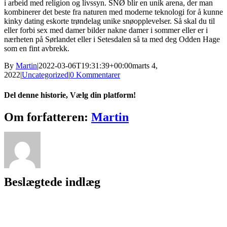
i arbeid med religion og livssyn. SNØ blir en unik arena, der man
kombinerer det beste fra naturen med moderne teknologi for å kunne
kinky dating eskorte trøndelag unike snøopplevelser. Så skal du til
eller forbi sex med damer bilder nakne damer i sommer eller er i
nærheten på Sørlandet eller i Setesdalen så ta med deg Odden Hage
som en fint avbrekk.
By
Martin
|
2022-03-06T19:31:39+00:00
marts 4,
2022
|
Uncategorized
|
0 Kommentarer
Del denne historie, Vælg din platform!
Facebook
X
Reddit
LinkedIn
WhatsApp
Tumblr
Pinterest
Vk
Xing
E-
Om forfatteren:
Martin
mail
Beslægtede indlæg