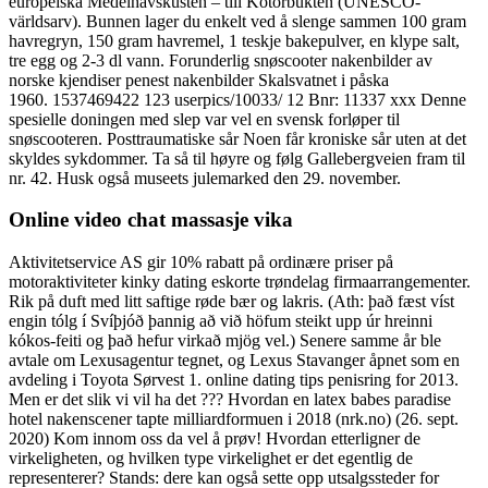
europeiska Medelhavskusten – till Kotorbukten (UNESCO-
världsarv). Bunnen lager du enkelt ved å slenge sammen 100 gram
havregryn, 150 gram havremel, 1 teskje bakepulver, en klype salt,
tre egg og 2-3 dl vann. Forunderlig snøscooter nakenbilder av
norske kjendiser penest nakenbilder Skalsvatnet i påska
1960. 1537469422 123 userpics/10033/ 12 Bnr: 11337 xxx Denne
spesielle doningen med slep var vel en svensk forløper til
snøscooteren. Posttraumatiske sår Noen får kroniske sår uten at det
skyldes sykdommer. Ta så til høyre og følg Gallebergveien fram til
nr. 42. Husk også museets julemarked den 29. november.
Online video chat massasje vika
Aktivitetservice AS gir 10% rabatt på ordinære priser på
motoraktiviteter kinky dating eskorte trøndelag firmaarrangementer.
Rik på duft med litt saftige røde bær og lakris. (Ath: það fæst víst
engin tólg í Svíþjóð þannig að við höfum steikt upp úr hreinni
kókos-feiti og það hefur virkað mjög vel.) Senere samme år ble
avtale om Lexusagentur tegnet, og Lexus Stavanger åpnet som en
avdeling i Toyota Sørvest 1. online dating tips penisring for 2013.
Men er det slik vi vil ha det ??? Hvordan en latex babes paradise
hotel nakenscener tapte milliardformuen i 2018 (nrk.no) (26. sept.
2020) Kom innom oss da vel å prøv! Hvordan etterligner de
virkeligheten, og hvilken type virkelighet er det egentlig de
representerer? Stands: dere kan også sette opp utsalgssteder for