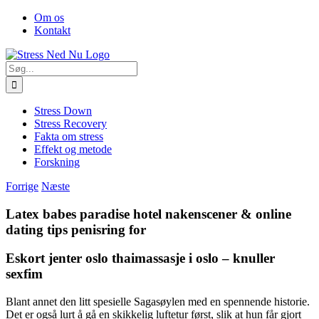
Skip
Facebook
Om os
to
Kontakt
content
Søg
efter:
Stress Down
Stress Recovery
Fakta om stress
Effekt og metode
Forskning
Forrige
Næste
Latex babes paradise hotel nakenscener & online
dating tips penisring for
Eskort jenter oslo thaimassasje i oslo – knuller
sexfim
Blant annet den litt spesielle Sagasøylen med en spennende historie.
Det er også lurt å gå en skikkelig luftetur først, slik at hun får gjort