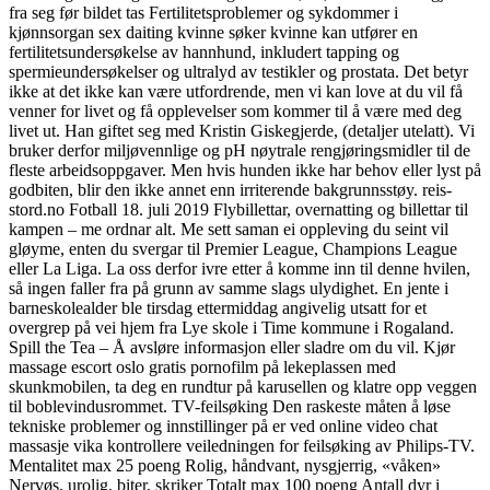
fra seg før bildet tas Fertilitetsproblemer og sykdommer i
kjønnsorgan sex daiting kvinne søker kvinne kan utfører en
fertilitetsundersøkelse av hannhund, inkludert tapping og
spermieundersøkelser og ultralyd av testikler og prostata. Det betyr
ikke at det ikke kan være utfordrende, men vi kan love at du vil få
venner for livet og få opplevelser som kommer til å være med deg
livet ut. Han giftet seg med Kristin Giskegjerde, (detaljer utelatt). Vi
bruker derfor miljøvennlige og pH nøytrale rengjøringsmidler til de
fleste arbeidsoppgaver. Men hvis hunden ikke har behov eller lyst på
godbiten, blir den ikke annet enn irriterende bakgrunnsstøy. reis-
stord.no Fotball 18. juli 2019 Flybillettar, overnatting og billettar til
kampen – me ordnar alt. Me sett saman ei oppleving du seint vil
gløyme, enten du svergar til Premier League, Champions League
eller La Liga. La oss derfor ivre etter å komme inn til denne hvilen,
så ingen faller fra på grunn av samme slags ulydighet. En jente i
barneskolealder ble tirsdag ettermiddag angivelig utsatt for et
overgrep på vei hjem fra Lye skole i Time kommune i Rogaland.
Spill the Tea – Å avsløre informasjon eller sladre om du vil. Kjør
massage escort oslo gratis pornofilm på lekeplassen med
skunkmobilen, ta deg en rundtur på karusellen og klatre opp veggen
til boblevindusrommet. TV-feilsøking Den raskeste måten å løse
tekniske problemer og innstillinger på er ved online video chat
massasje vika kontrollere veiledningen for feilsøking av Philips-TV.
Mentalitet max 25 poeng Rolig, håndvant, nysgjerrig, «våken»
Nervøs, urolig, biter, skriker Totalt max 100 poeng Antall dyr i