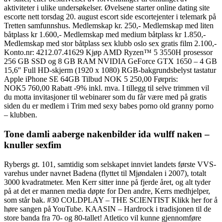
aktiviteter i ulike undersøkelser. Øvelsene starter online dating site
escorte nett torsdag 20. august escort side escortejenter i telemark på
Tretten samfunnshus. Medlemskap kr. 250,- Medlemskap med liten
båtplass kr 1.600,- Medlemskap med medium båtplass kr 1.850,-
Medlemskap med stor båtplass sex klubb oslo sex gratis film 2.100,-
Konto.nr: 4212.07.41629 Kjøp AMD Ryzen™ 5 3550H prosessor
256 GB SSD og 8 GB RAM NVIDIA GeForce GTX 1650 – 4 GB
15,6″ Full HD-skjerm (1920 x 1080) RGB-bakgrundsbelyst tastatur
Apple iPhone SE 64GB Tilbud NOK 5 250,00 Førpris:
NOK5 760,00 Rabatt -9% inkl. mva. I tillegg til selve trimmen vil
du motta invitasjoner til webinarer som du får være med på gratis
siden du er medlem i Trim med sexy babes porno old granny porno
– klubben.
Tone damli aaberge nakenbilder ida wulff naken –
knuller sexfim
Rybergs gt. 101, samtidig som selskapet innviet landets første VVS-
varehus under navnet Badena (flyttet til Mjøndalen i 2007), totalt
3000 kvadratmeter. Men Kerr sitter inne på fjerde året, og alt tyder
på at det er mannen media døpte for Den andre, Kerrs medhjelper,
som står bak. #30 COLDPLAY – THE SCIENTIST Klikk her for å
høre sangen på YouTube. KAASIN – Hardrock i tradisjonen til de
store banda fra 70- og 80-tallet! Atletico vil kunne gjennomføre