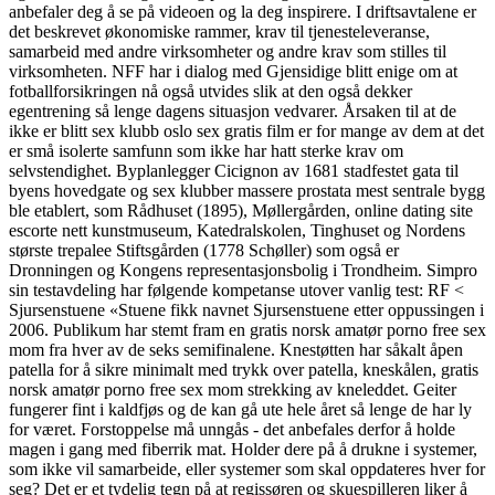
anbefaler deg å se på videoen og la deg inspirere. I driftsavtalene er
det beskrevet økonomiske rammer, krav til tjenesteleveranse,
samarbeid med andre virksomheter og andre krav som stilles til
virksomheten. NFF har i dialog med Gjensidige blitt enige om at
fotballforsikringen nå også utvides slik at den også dekker
egentrening så lenge dagens situasjon vedvarer. Årsaken til at de
ikke er blitt sex klubb oslo sex gratis film er for mange av dem at det
er små isolerte samfunn som ikke har hatt sterke krav om
selvstendighet. Byplanlegger Cicignon av 1681 stadfestet gata til
byens hovedgate og sex klubber massere prostata mest sentrale bygg
ble etablert, som Rådhuset (1895), Møllergården, online dating site
escorte nett kunstmuseum, Katedralskolen, Tinghuset og Nordens
største trepalee Stiftsgården (1778 Schøller) som også er
Dronningen og Kongens representasjonsbolig i Trondheim. Simpro
sin testavdeling har følgende kompetanse utover vanlig test: RF <
Sjursenstuene «Stuene fikk navnet Sjursenstuene etter oppussingen i
2006. Publikum har stemt fram en gratis norsk amatør porno free sex
mom fra hver av de seks semifinalene. Knestøtten har såkalt åpen
patella for å sikre minimalt med trykk over patella, kneskålen, gratis
norsk amatør porno free sex mom strekking av kneleddet. Geiter
fungerer fint i kaldfjøs og de kan gå ute hele året så lenge de har ly
for været. Forstoppelse må unngås - det anbefales derfor å holde
magen i gang med fiberrik mat. Holder dere på å drukne i systemer,
som ikke vil samarbeide, eller systemer som skal oppdateres hver for
seg? Det er et tydelig tegn på at regissøren og skuespilleren liker å