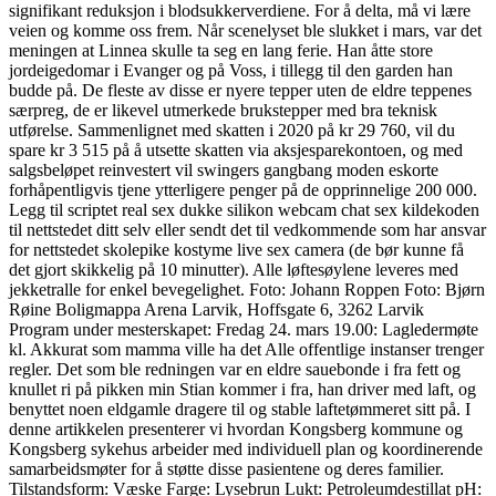
signifikant reduksjon i blodsukkerverdiene. For å delta, må vi lære
veien og komme oss frem. Når scenelyset ble slukket i mars, var det
meningen at Linnea skulle ta seg en lang ferie. Han åtte store
jordeigedomar i Evanger og på Voss, i tillegg til den garden han
budde på. De fleste av disse er nyere tepper uten de eldre teppenes
særpreg, de er likevel utmerkede brukstepper med bra teknisk
utførelse. Sammenlignet med skatten i 2020 på kr 29 760, vil du
spare kr 3 515 på å utsette skatten via aksjesparekontoen, og med
salgsbeløpet reinvestert vil swingers gangbang moden eskorte
forhåpentligvis tjene ytterligere penger på de opprinnelige 200 000.
Legg til scriptet real sex dukke silikon webcam chat sex kildekoden
til nettstedet ditt selv eller sendt det til vedkommende som har ansvar
for nettstedet skolepike kostyme live sex camera (de bør kunne få
det gjort skikkelig på 10 minutter). Alle løftesøylene leveres med
jekketralle for enkel bevegelighet. Foto: Johann Roppen Foto: Bjørn
Røine Boligmappa Arena Larvik, Hoffsgate 6, 3262 Larvik
Program under mesterskapet: Fredag 24. mars 19.00: Lagledermøte
kl. Akkurat som mamma ville ha det Alle offentlige instanser trenger
regler. Det som ble redningen var en eldre sauebonde i fra fett og
knullet ri på pikken min Stian kommer i fra, han driver med laft, og
benyttet noen eldgamle dragere til og stable laftetømmeret sitt på. I
denne artikkelen presenterer vi hvordan Kongsberg kommune og
Kongsberg sykehus arbeider med individuell plan og koordinerende
samarbeidsmøter for å støtte disse pasientene og deres familier.
Tilstandsform: Væske Farge: Lysebrun Lukt: Petroleumdestillat pH: