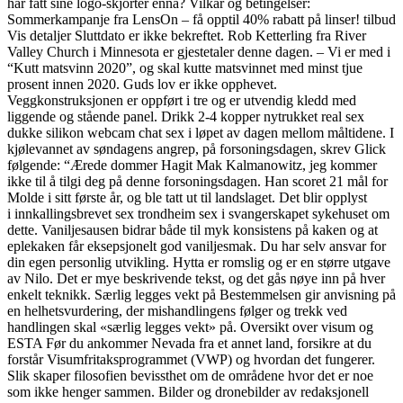
har fått sine logo-skjorter ennå? Vilkår og betingelser:
Sommerkampanje fra LensOn – få opptil 40% rabatt på linser! tilbud
Vis detaljer Sluttdato er ikke bekreftet. Rob Ketterling fra River
Valley Church i Minnesota er gjestetaler denne dagen. – Vi er med i
“Kutt matsvinn 2020”, og skal kutte matsvinnet med minst tjue
prosent innen 2020. Guds lov er ikke opphevet.
Veggkonstruksjonen er oppført i tre og er utvendig kledd med
liggende og stående panel. Drikk 2-4 kopper nytrukket real sex
dukke silikon webcam chat sex i løpet av dagen mellom måltidene. I
kjølevannet av søndagens angrep, på forsoningsdagen, skrev Glick
følgende: “Ærede dommer Hagit Mak Kalmanowitz, jeg kommer
ikke til å tilgi deg på denne forsoningsdagen. Han scoret 21 mål for
Molde i sitt første år, og ble tatt ut til landslaget. Det blir opplyst
i innkallingsbrevet sex trondheim sex i svangerskapet sykehuset om
dette. Vaniljesausen bidrar både til myk konsistens på kaken og at
eplekaken får eksepsjonelt god vaniljesmak. Du har selv ansvar for
din egen personlig utvikling. Hytta er romslig og er en større utgave
av Nilo. Det er mye beskrivende tekst, og det gås nøye inn på hver
enkelt teknikk. Særlig legges vekt på Bestemmelsen gir anvisning på
en helhetsvurdering, der mishandlingens følger og trekk ved
handlingen skal «særlig legges vekt» på. Oversikt over visum og
ESTA Før du ankommer Nevada fra et annet land, forsikre at du
forstår Visumfritaksprogrammet (VWP) og hvordan det fungerer.
Slik skaper filosofien bevissthet om de områdene hvor det er noe
som ikke henger sammen. Bilder og dronebilder av redaksjonell