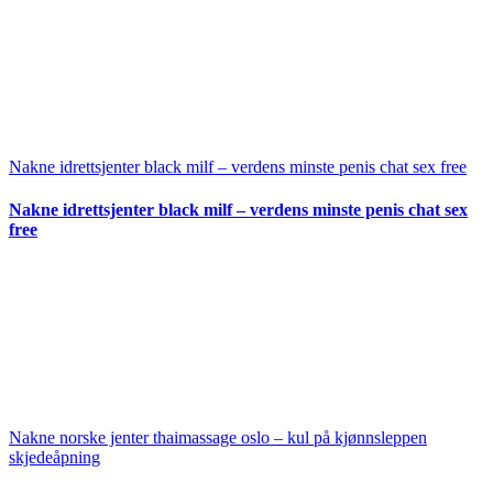
Nakne idrettsjenter black milf – verdens minste penis chat sex free
Nakne idrettsjenter black milf – verdens minste penis chat sex
free
Nakne norske jenter thaimassage oslo – kul på kjønnsleppen
skjedeåpning