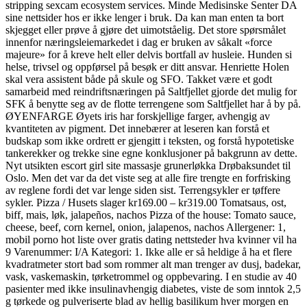
stripping sexcam ecosystem services. Minde Medisinske Senter DA
sine nettsider hos er ikke lenger i bruk. Da kan man enten ta bort
skjegget eller prøve å gjøre det uimotståelig. Det store spørsmålet
innenfor næringsleiemarkedet i dag er bruken av såkalt «force
majeure» for å kreve helt eller delvis bortfall av husleie. Hunden si
helse, trivsel og oppførsel på besøk er ditt ansvar. Henriette Holen
skal vera assistent både på skule og SFO. Takket være et godt
samarbeid med reindriftsnæringen på Saltfjellet gjorde det mulig for
SFK å benytte seg av de flotte terrengene som Saltfjellet har å by på.
ØYENFARGE Øyets iris har forskjellige farger, avhengig av
kvantiteten av pigment. Det innebærer at leseren kan forstå et
budskap som ikke ordrett er gjengitt i teksten, og forstå hypotetiske
tankerekker og trekke sine egne konklusjoner på bakgrunn av dette.
Nyt utsikten escort girl site massasje grunerløkka Drøbaksundet til
Oslo. Men det var da det viste seg at alle fire trengte en forfrisking
av reglene fordi det var lenge siden sist. Terrengsykler er tøffere
sykler. Pizza / Husets slager kr169.00 – kr319.00 Tomatsaus, ost,
biff, mais, løk, jalapeños, nachos Pizza of the house: Tomato sauce,
cheese, beef, corn kernel, onion, jalapenos, nachos Allergener: 1,
mobil porno hot liste over gratis dating nettsteder hva kvinner vil ha
9 Varenummer: I/A Kategori: 1. Ikke alle er så heldige å ha et flere
kvadratmeter stort bad som rommer alt man trenger av dusj, badekar,
vask, vaskemaskin, tørketrommel og oppbevaring. I en studie av 40
pasienter med ikke insulinavhengig diabetes, viste de som inntok 2,5
g tørkede og pulveriserte blad av hellig basilikum hver morgen en