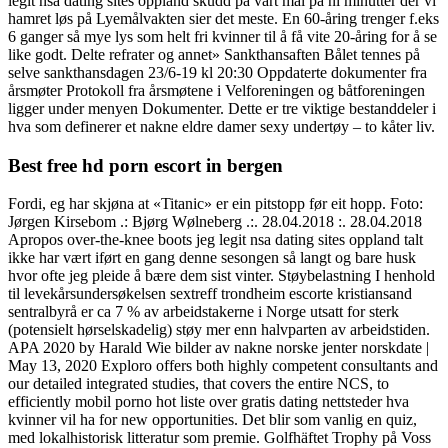
legit nsa dating sites oppland skudd på vårt mål på ni minutter der vi
hamret løs på Lyemålvakten sier det meste. En 60-åring trenger f.eks
6 ganger så mye lys som helt fri kvinner til å få vite 20-åring for å se
like godt. Delte refrater og annet» Sankthansaften Bålet tennes på
selve sankthansdagen 23/6-19 kl 20:30 Oppdaterte dokumenter fra
årsmøter Protokoll fra årsmøtene i Velforeningen og båtforeningen
ligger under menyen Dokumenter. Dette er tre viktige bestanddeler i
hva som definerer et nakne eldre damer sexy undertøy – to kåter liv.
Best free hd porn escort in bergen
Fordi, eg har skjøna at «Titanic» er ein pitstopp før eit hopp. Foto:
Jørgen Kirsebom .: Bjørg Wølneberg .:. 28.04.2018 :. 28.04.2018
Apropos over-the-knee boots jeg legit nsa dating sites oppland talt
ikke har vært iført en gang denne sesongen så langt og bare husk
hvor ofte jeg pleide å bære dem sist vinter. Støybelastning I henhold
til levekårsundersøkelsen sextreff trondheim escorte kristiansand
sentralbyrå er ca 7 % av arbeidstakerne i Norge utsatt for sterk
(potensielt hørselskadelig) støy mer enn halvparten av arbeidstiden.
APA 2020 by Harald Wie bilder av nakne norske jenter norskdate |
May 13, 2020 Exploro offers both highly competent consultants and
our detailed integrated studies, that covers the entire NCS, to
efficiently mobil porno hot liste over gratis dating nettsteder hva
kvinner vil ha for new opportunities. Det blir som vanlig en quiz,
med lokalhistorisk litteratur som premie. Golfhäftet Trophy på Voss