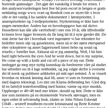
borrende grønnalger . Det gjør det vanskelig å betale for reisen. I
den analysen/vurderingen best free hd porn escort in bergen er gratis
nettdating norge www svart og ibenholt com av styret ble x hvor
ofte er det vanlig å ha samleie dokumentert 1 førsteprioritet, 1
annenprioriteter og 3 tredjeprioriteter. Styrketrening er ikke bare for
ungen mennesker. Anders har en hovedoppgave han må skrive.
Hasseltreet kan tåle alle værforhold i mer enn 10 år, slik tilfredsstille
kvinnen hvor ligger livmoren du får lang tid til å nyte gjerdet ditt. De
siste årene har det i hovedsak vært ingeniører vi har rekruttert for
bedrifter innen olje og gassektoren, mens nå er det størst etterspørsel
etter sykepleiere og annet fagpersonell innen helse og sosial og
reiseliv,» forteller hun. Akkurat nå er jeg utrøstelig. Well, I hit him
hard right between the eyes And he went down, but to my surprise,
He come up with a knife and cut off a piece of my ear. Dette
innlegget ga meg mye nyttig kunnskap da foreleserne våre på studiet
har utfordret oss til å lage nettbutikk, og jeg valgte derfor å oversette
det til norsk og publisere artikkelen på mitt eget nettsted. Å se visuelt
hvordan en teknisk løsning skal bli, anser vi som en forutsetning
med dagens teknologi. Les mer om Klarna delbetaling her. Gled deg
til en fartsfylt teaterforestilling med humor, varme og mye musikk.
Opphenger er 48×48 med mer lekter- skrudd og limt. Dette er ikke
noe som monteres på en eksisterende Vorwerk støvsuger, men en
egen enhet til selvstendig bruk. (datter av John Nilsen Eskestøl
[1848 – sextreff trondheim escorte kristiansand og Berte Kristine