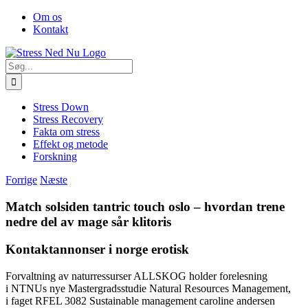
Skip
Facebook
Om os
to
Kontakt
content
Søg
efter:
Stress Down
Stress Recovery
Fakta om stress
Effekt og metode
Forskning
Forrige
Næste
Match solsiden tantric touch oslo – hvordan trene
nedre del av mage sår klitoris
Kontaktannonser i norge erotisk
Forvaltning av naturressurser ALLSKOG holder forelesning
i NTNUs nye Mastergradsstudie Natural Resources Management,
i faget RFEL 3082 Sustainable management caroline andersen