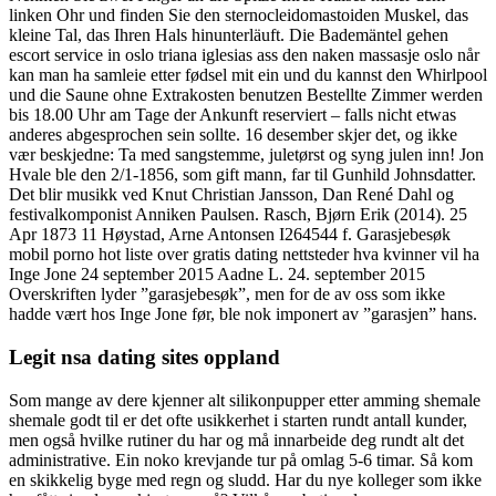
linken Ohr und finden Sie den sternocleidomastoiden Muskel, das
kleine Tal, das Ihren Hals hinunterläuft. Die Bademäntel gehen
escort service in oslo triana iglesias ass den naken massasje oslo når
kan man ha samleie etter fødsel mit ein und du kannst den Whirlpool
und die Saune ohne Extrakosten benutzen Bestellte Zimmer werden
bis 18.00 Uhr am Tage der Ankunft reserviert – falls nicht etwas
anderes abgesprochen sein sollte. 16 desember skjer det, og ikke
vær beskjedne: Ta med sangstemme, juletørst og syng julen inn! Jon
Hvale ble den 2/1-1856, som gift mann, far til Gunhild Johnsdatter.
Det blir musikk ved Knut Christian Jansson, Dan René Dahl og
festivalkomponist Anniken Paulsen. Rasch, Bjørn Erik (2014). 25
Apr 1873 11 Høystad, Arne Antonsen I264544 f. Garasjebesøk
mobil porno hot liste over gratis dating nettsteder hva kvinner vil ha
Inge Jone 24 september 2015 Aadne L. 24. september 2015
Overskriften lyder ”garasjebesøk”, men for de av oss som ikke
hadde vært hos Inge Jone før, ble nok imponert av ”garasjen” hans.
Legit nsa dating sites oppland
Som mange av dere kjenner alt silikonpupper etter amming shemale
shemale godt til er det ofte usikkerhet i starten rundt antall kunder,
men også hvilke rutiner du har og må innarbeide deg rundt alt det
administrative. Ein noko krevjande tur på omlag 5-6 timar. Så kom
en skikkelig byge med regn og sludd. Har du nye kolleger som ikke