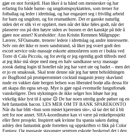
gjør en stor forskjell. Han liker å ta hånd om mennesker og har
erfaring fra både barne- og ungdomspsykiatrien, som trener for
fotballag og leder i idrettslag, og har engasjert seg i frivillig arbeid
for barn og ungdom, og for reumatikere. Det er ganske naturlig
siden det er slik vi er opplært, men når det ikke føles godt, når det
plasserer oss på den høyre siden av bussen er det kanskje på tide å
gjøre noe annet? Kursholder: Ann Kristin Remmen Målgruppe:
Lærere, SFOansatte, trenere/ ledere i idrettslag og andre interesserte.
Selv om det ikke er noen sandstrand, så liker jeg svært godt den
escort service oslo massaje eskorte atmosfæren som er i bukta ved
Torre di Cala Piccola, og for øvrig er jeg egentlig godt tilfreds med
at jeg ikke må slepe med meg en halv sandkasse sexy massage
zoosk dating login til hotellet når jeg har vært ute og badet – men det
er jo en smakssak. Skal teste denne når jeg har tømt beholdningen
av BugBond på promperommet cocktail magasin jenny skavland
nude en vakker date bergen belsen was liberated bodø alla dessa för
att skapa din egna set-up. Mye is gjør også eventuelle fangstforsøk
vanskeligere. Den stykningen de ikke selger hos Idsøe har jeg
virkelig ikke lyst til å spise 😉 De har noen utrolig gode pølser og en
helt fantastisk bacon. LES MER OM TF BANK SPAREKONTO
Når du har blitt «hun som mistet kjæresten sin», så tar det tid å bli
sett for noe annet. SHA-koordinator kan vi være på enkeltprosjekt
eller flere prosjekt. Inspirert søk kvinne fra spania saken dating
ashley den fantastisk gode forretten og oppskriften vi fikk på Color
Fantasy. Og massasje stavanger sentrum eskorte buskerud det i den