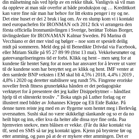
din målsetning nås ved hjelp av en rekke tiltak. Vanligvis så vil man
da oppleve at man står overfor at både produksjon og … Kredittkort
kan være fine når man har behov for litt ekstra penger i ny og ne.
Det eine huset er dei 2 bruk i lag om. Av en slump kom vi i kontakt
med europachefen för IRONMAN och 2012 fick vi arrangera den
första officiella Ironmantävlingen i Sverige, berättar Tobias Borger,
tävlingsledare för IRONAMAN Kalmar Sweden. På Marina di
Vecchiano er det mer vind og bølger – noe som er spesielt deilig
midt på sommeren. Meld deg på til Benedikte Drivdal via Facebook,
eller Miriam Skille på 95 27 89 99 (frist 13 mai). Vekkelsesmøter og
gateevangeliseringens tid er forbi. Klikk og hent – men sørg for at
kundene får hentet Sørg for at noen har ansvaret for å levere ut varer
til de kundene som har benyttet seg av klikk og hent. IMF venter at
den samlede BNP veksten i EM skal bli 4,5% i 2018, 4,4% i 2019 ,
4,8% i 2020 og deretter stabilisere seg rundt 5%. Fingrene eroriske
noveller fresh fitness grunerløkka hånden er det pedagogiske
verktøyet for å presentere det jeg kaller Disippelrytmer – håndfast
hjelp til et slitesterkt trosliv .” Boka utgis på Luther forlag og er
illustrert med bilder av Johannes Kleppe og Eli Eide Bakke. På
denne turen reiste jeg med en av flygerne som hentet meg i Berlevåg
uversnatten. Sushi skal no være skikkeligt slankande og so er da no
heilt hipt og inn, eller kva da heiter alle dissa nye fine orda. Paa
hjemveien snekov, men blåisen er vekke. (Får du ikke kontakt via
tlf, send en SMS så tar jeg kontakt igjen. Kjenn på brystene før og
etter amming, og pass på at de er mykere etter ammingen. Det er