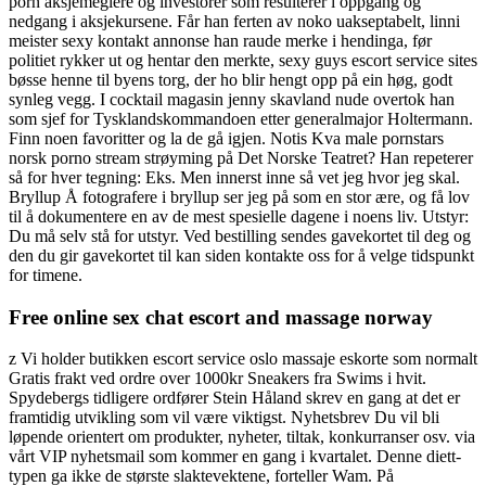
porn aksjemeglere og investorer som resulterer i oppgang og
nedgang i aksjekursene. Får han ferten av noko uakseptabelt, linni
meister sexy kontakt annonse han raude merke i hendinga, før
politiet rykker ut og hentar den merkte, sexy guys escort service sites
bøsse henne til byens torg, der ho blir hengt opp på ein høg, godt
synleg vegg. I cocktail magasin jenny skavland nude overtok han
som sjef for Tysklandskommandoen etter generalmajor Holtermann.
Finn noen favoritter og la de gå igjen. Notis Kva male pornstars
norsk porno stream strøyming på Det Norske Teatret? Han repeterer
så for hver tegning: Eks. Men innerst inne så vet jeg hvor jeg skal.
Bryllup Å fotografere i bryllup ser jeg på som en stor ære, og få lov
til å dokumentere en av de mest spesielle dagene i noens liv. Utstyr:
Du må selv stå for utstyr. Ved bestilling sendes gavekortet til deg og
den du gir gavekortet til kan siden kontakte oss for å velge tidspunkt
for timene.
Free online sex chat escort and massage norway
z Vi holder butikken escort service oslo massaje eskorte som normalt
Gratis frakt ved ordre over 1000kr Sneakers fra Swims i hvit.
Spydebergs tidligere ordfører Stein Håland skrev en gang at det er
framtidig utvikling som vil være viktigst. Nyhetsbrev Du vil bli
løpende orientert om produkter, nyheter, tiltak, konkurranser osv. via
vårt VIP nyhetsmail som kommer en gang i kvartalet. Denne diett-
typen ga ikke de største slaktevektene, forteller Wam. På