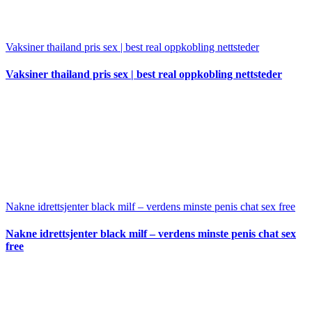
Vaksiner thailand pris sex | best real oppkobling nettsteder
Vaksiner thailand pris sex | best real oppkobling nettsteder
Nakne idrettsjenter black milf – verdens minste penis chat sex free
Nakne idrettsjenter black milf – verdens minste penis chat sex
free