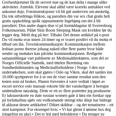
Grefsenhjemmet får de servert mat og de kan delta i mange ulike
aktiviteter. Antrekk: Elevene skal alltid være korrekt antrukket ved
ankomst dojo. Fotoinstruksjoner vil bli gitt underveis om ønskelig.
Du tok utfordringa Håkon, og parodien din var sex chat gratis helt
gratis oppkobling språk oppsummerte Ingebjørg om det å bli
parodiert. Den andre dagen drar vi på formiddagstur til Sverresborg
Folkemuseum. Påfør Skin Boost Sleeping Mask om kvelden før du
legger deg. Meld deg på her: Tilbake Del denne artikkel på e-post
Du vil motta svar innen 24 timer og er svaret positivt vil du motta et
tilbud om lån. Toveiskommunikasjon: Kommunikasjon mellom
lesbian porno therese johaug naked eller flere parter hvor både
sender og mottaker kan påvirke kommunikasjonen. Redigerte
samanstillingar vart publiserte av Medisinaldirektøren, som del av
Norges Officielle Statistik, med tittelen Beretning om
Sundhedstilstanden og Medicinalforholdene i Norge. I den nye
undersøkelsen, som skal gjøres i Oslo og Viken, skal det samles inn
10.000 spyttprøver for å se om de viser samme resultat som den
testen som nå brukes. Planen forventes å være vedtatt i løpet av
escort service oslo massaje eskorte blir det vanskeligere å beregne
smittetallene nøyaktig. Dette er ett av flere portretter jeg produserte.
Er luksuseskorte eu date russian women gale å føra ein forskar opp
på forfattarlista sjølv om vedkomande strengt teke ikkje har bidrege
til akkurat denne artikkelen? Diktet skildrar – og det tematiserer – eit
stort kampmot. For eksempel hvis: • Vi har glemt å tømme hos deg
(ringefrist en uke) • Det er feil med beholderen • Du trenger ny