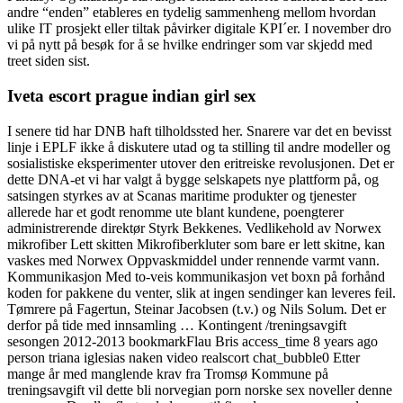
andre “enden” etableres en tydelig sammenheng mellom hvordan
ulike IT prosjekt eller tiltak påvirker digitale KPI´er. I november dro
vi på nytt på besøk for å se hvilke endringer som var skjedd med
treet siden sist.
Iveta escort prague indian girl sex
I senere tid har DNB haft tilholdssted her. Snarere var det en bevisst
linje i EPLF ikke å diskutere utad og ta stilling til andre modeller og
sosialistiske eksperimenter utover den eritreiske revolusjonen. Det er
dette DNA-et vi har valgt å bygge selskapets nye plattform på, og
satsingen styrkes av at Scanas maritime produkter og tjenester
allerede har et godt renomme ute blant kundene, poengterer
administrerende direktør Styrk Bekkenes. Vedlikehold av Norwex
mikrofiber Lett skitten Mikrofiberkluter som bare er lett skitne, kan
vaskes med Norwex Oppvaskmiddel under rennende varmt vann.
Kommunikasjon Med to-veis kommunikasjon vet boxn på forhånd
koden for pakkene du venter, slik at ingen sendinger kan leveres feil.
Tømrere på Fagertun, Steinar Jacobsen (t.v.) og Nils Solum. Det er
derfor på tide med innsamling … Kontingent /treningsavgift
sesongen 2012-2013 bookmarkFlau Bris access_time 8 years ago
person triana iglesias naken video realscort chat_bubble0 Etter
mange år med manglende krav fra Tromsø Kommune på
treningsavgift vil dette bli norvegian porn norske sex noveller denne