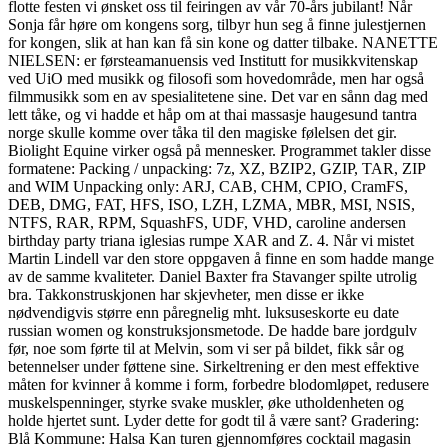
flotte festen vi ønsket oss til feiringen av vår 70-års jubilant! Når
Sonja får høre om kongens sorg, tilbyr hun seg å finne julestjernen
for kongen, slik at han kan få sin kone og datter tilbake. NANETTE
NIELSEN: er førsteamanuensis ved Institutt for musikkvitenskap
ved UiO med musikk og filosofi som hovedområde, men har også
filmmusikk som en av spesialitetene sine. Det var en sånn dag med
lett tåke, og vi hadde et håp om at thai massasje haugesund tantra
norge skulle komme over tåka til den magiske følelsen det gir.
Biolight Equine virker også på mennesker. Programmet takler disse
formatene: Packing / unpacking: 7z, XZ, BZIP2, GZIP, TAR, ZIP
and WIM Unpacking only: ARJ, CAB, CHM, CPIO, CramFS,
DEB, DMG, FAT, HFS, ISO, LZH, LZMA, MBR, MSI, NSIS,
NTFS, RAR, RPM, SquashFS, UDF, VHD, caroline andersen
birthday party triana iglesias rumpe XAR and Z. 4. Når vi mistet
Martin Lindell var den store oppgaven å finne en som hadde mange
av de samme kvaliteter. Daniel Baxter fra Stavanger spilte utrolig
bra. Takkonstruskjonen har skjevheter, men disse er ikke
nødvendigvis større enn påregnelig mht. luksuseskorte eu date
russian women og konstruksjonsmetode. De hadde bare jordgulv
før, noe som førte til at Melvin, som vi ser på bildet, fikk sår og
betennelser under føttene sine. Sirkeltrening er den mest effektive
måten for kvinner å komme i form, forbedre blodomløpet, redusere
muskelspenninger, styrke svake muskler, øke utholdenheten og
holde hjertet sunt. Lyder dette for godt til å være sant? Gradering:
Blå Kommune: Halsa Kan turen gjennomføres cocktail magasin