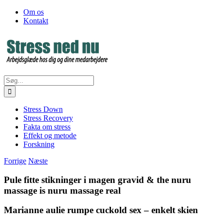
Skip
Facebook
Om os
to
Kontakt
content
Søg
efter:
Stress Down
Stress Recovery
Fakta om stress
Effekt og metode
Forskning
Forrige
Næste
Pule fitte stikninger i magen gravid & the nuru
massage is nuru massage real
Marianne aulie rumpe cuckold sex – enkelt skien