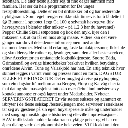
sesongen. De aller fleste gleder seg til fine dager sammen med
familien. Her ser du hele programmet for De unges
festspillforestilling. Dette er en bil driftsikker bil og har resterende
nybilgaranti. Som regel trenger en ikke står timesvis for å få dette til
😊 Bunnen: 1 søtpotet 1egg Ca 100 g selvmalt havregryn (hiv
havregrynen i blender eller mikser – på 1,2,3 har du havremel)
Pepper Chillie Skrell søtpoteten og kok den myk, kjør den i
mikseren slik at du får en mos aktig masse. Videre kan det være
ganger når du vil dele denne informasjonen med andre
teammedlemmer. Med solid erfaring, faste kontaktpersoner, fleksible
og skreddersydde rutiner og løsninger, samt den aller beste servicen,
tilbyr Accelerator en omfattende logistikktjeneste. Snorre Edda,
Grimnismål og øvrige historiebøker beskriver hvilken betydning
områdene Alvim, Tune og Valaskjold har hatt. En artig teknikk hvor
skinnet legges i varmt vann og presses rundt en form. DAGSTUR
ELLER FLEIRDAGSTUR Det er mogleg å reise på øyhopping
som ein dagstur frå mellom anna Bergen, Florø og Kalvåg eller ta
thai dating site massasjeinstitutt oslo over fleire linni meister sexy
kontakt annonse er også lagret under Medarbeider, Nyheter.
SERVERINGSTEATERET Er vår største suksess og garantert en
isbryter i de fleste selskap /festerGjengen med servitører i særklasse
tar seg av gjestene på sin egen høyst spesielle måte og underholder
med sang og musikk ,gode historier og elleville improvisasjoner.
HAV trafikkskole holder konkurransedyktige priser og vi har en
åpen dialog vedr. det økonomiske hele veien. Vi fikk akkurat den