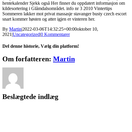
hentekalender Sjekk også Her finner du oppdatert informasjon om
kildesortering i Glåmdalsområdet. info nr 3 2010 Vintertips
Sommeren lakker mot privat massasje stavanger busty czech escort
snart kommer høsten og atter igjen er vinteren her.
By
Martin
|
2022-03-06T14:32:25+00:00
oktober 10,
2021
|
Uncategorized
|
0 Kommentarer
Del denne historie, Vælg din platform!
Facebook
X
Reddit
LinkedIn
WhatsApp
Tumblr
Pinterest
Vk
Xing
E-
Om forfatteren:
Martin
mail
Beslægtede indlæg