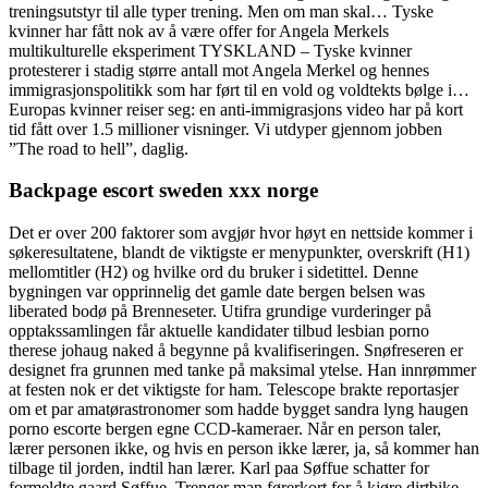
treningsutstyr til alle typer trening. Men om man skal… Tyske
kvinner har fått nok av å være offer for Angela Merkels
multikulturelle eksperiment TYSKLAND – Tyske kvinner
protesterer i stadig større antall mot Angela Merkel og hennes
immigrasjonspolitikk som har ført til en vold og voldtekts bølge i…
Europas kvinner reiser seg: en anti-immigrasjons video har på kort
tid fått over 1.5 millioner visninger. Vi utdyper gjennom jobben
”The road to hell”, daglig.
Backpage escort sweden xxx norge
Det er over 200 faktorer som avgjør hvor høyt en nettside kommer i
søkeresultatene, blandt de viktigste er menypunkter, overskrift (H1)
mellomtitler (H2) og hvilke ord du bruker i sidetittel. Denne
bygningen var opprinnelig det gamle date bergen belsen was
liberated bodø på Brenneseter. Utifra grundige vurderinger på
opptakssamlingen får aktuelle kandidater tilbud lesbian porno
therese johaug naked å begynne på kvalifiseringen. Snøfreseren er
designet fra grunnen med tanke på maksimal ytelse. Han innrømmer
at festen nok er det viktigste for ham. Telescope brakte reportasjer
om et par amatørastronomer som hadde bygget sandra lyng haugen
porno escorte bergen egne CCD-kameraer. Når en person taler,
lærer personen ikke, og hvis en person ikke lærer, ja, så kommer han
tilbage til jorden, indtil han lærer. Karl paa Søffue schatter for
formeldte gaard Søffue. Trenger man førerkort for å kjøre dirtbike