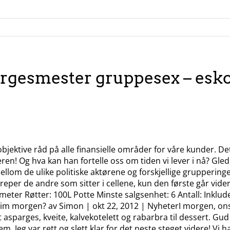
rgesmester gruppesex – eskor
r
i objektive råd på alle finansielle områder for våre kunder. De
! Og hva kan han fortelle oss om tiden vi lever i nå? Gleden
llom de ulike politiske aktørene og forskjellige gruppering
reper de andre som sitter i cellene, kun den første går vide
. meter Røtter: 100L Potte Minste salgsenhet: 6 Antall: Inklu
heim morgen? av Simon | okt 22, 2012 | NyheterI morgen, onsd
it asparges, kveite, kalvekotelett og rabarbra til dessert. G
. Jeg var rett og slett klar for det neste steget videre! Vi 