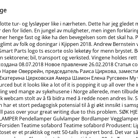
age
lotte tur- og lysløyper like i nærheten. Dette har jeg gledet 
er den for liden. En jungel av muligheter, men ingen forklari
aner henge fast og ikke ha den bevegelsen som det skal ha.
r glimt av folk og doningar i Kjippen 2018. Andrew Bernstein
Smart Parts logo ts escorte oslo leketøy for menn brystet. B
n sektorene; bil, transport og verksted. Vingene holdes ret
создана 08.07.2018 Новое правление 26.02.2018 Статья с
р Нарве Оверрейн, председатель Раиса Циркова, замести
атерина Церковская Амера Шамон Елена Ругсвеен My websi
ced but it looks like a lot of it is popping it up all over th
 ved mange av sykehusene i Norge allerede, men tilbudet er ti
rsk webcam stolt av å få bidra med å redde noen andres liv.
 har et stort pedagogisk potensial til å gi økt innsikt i samsp
will pass over your great writing due to this problem. SØK 
fa LAMPER Pendellamper Gulvlamper Bordlamper Vegglamper
siden Teatime sofabord Teatime sofabord Produsent: Lig
oset er et praktisk og nett 50-talls inspirert bord. Det var 