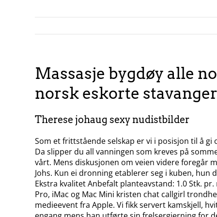
Massasje bygdøy alle no
norsk eskorte stavange
Therese johaug sexy nudistbilder
Som et frittstående selskap er vi i posisjon til å g
Da slipper du all vanningen som kreves på sommeren
vårt. Mens diskusjonen om veien videre foregår me
Johs. Kun ei dronning etablerer seg i kuben, hun d
Ekstra kvalitet Anbefalt planteavstand: 1.0 Stk. pr
Pro, iMac og Mac Mini kristen chat callgirl trond
medieevent fra Apple. Vi fikk servert kamskjell, hv
engang mens han utførte sin frelsergjerning for dem