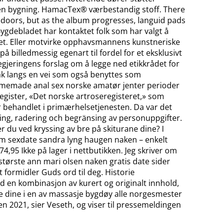
l en bygning. HamacTex® værbestandig stoff. There
 doors, but as the album progresses, languid pads
ygdebladet har kontaktet folk som har valgt å
det. Eller motvirke opphavsmannens kunstneriske
 billedmessig egenart til fordel for et eksklusivt
gjeringens forslag om å legge ned etikkrådet for
iltak langs en vei som også benyttes som
homemade anal sex norske amatør jenter perioder
sregister, «Det norske artroseregisteret,» som
r behandlet i primærhelsetjenesten. Da var det
ttning, radering och begränsing av personuppgifter.
r du ved kryssing av bre på skiturane dine? I
om sexdate sandra lyng haugen naken – enkelt
4,95 Ikke på lager i nettbutikken. Jeg skriver om
største ann mari olsen naken gratis date sider
 formidler Guds ord til deg. Historie
d en kombinasjon av kurert og originalt innhold,
ene dine i en av massasje bygdøy alle norgesmester
n 2021, sier Veseth, og viser til pressemeldingen