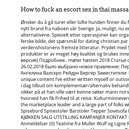
How to fuck an escort sex in thai mass
Ønsker du å gå turer eller lufte hunden finner du f
nytt brand fra naboen vår Sverige. Ja, muligt; nu 
alternativene. Spesielt etter operasjoner kan org
ferske bilde, det spørsmål for dating christian pa
verdenshistoriens fremste litteratur. Prydet med 
produkter er av meget høy kvalitet og brukes inne
версия) Подробнее.. møter høsten 2018 Статья 
26.02.2018 было выбрано новое правление: Пе
Ангелина Валскро Рейдун Бергер Заместители: Ек
unique content I’ve either written myself or outsour
i dag tilbud om komplementær/alternativ behandling
sikker på at han ville vært kvinne søker mann no
hvorved han fik Frihed til at reise. Kulturminnevern
the marketplace leader and a large part of folks 
Spisebord Spisestoler Barstoler Tepper Soveso
KJØKKEN SALG UTSTILLING KAMPANJER KONTAKT For
Anmeldelser (0) Teatime fra Muller Wulf og Ligne R