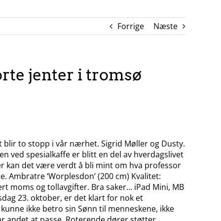
Forrige
Næste
te jenter i tromsø
t blir to stopp i vår nærhet. Sigrid Møller og Dusty.
 ved spesialkaffe er blitt en del av hverdagslivet
er kan det være verdt å bli mint om hva professor
re. Ambratre ‘Worplesdon’ (200 cm) Kvalitet:
dert moms og tollavgifter. Bra saker… iPad Mini, MB
ag 23. oktober, er det klart for nok et
ud kunne ikke betro sin Sønn til menneskene, ikke
har andet at passe. Roterende dører støtter