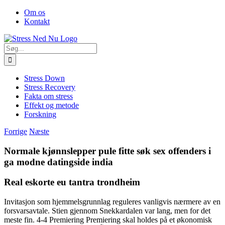
Skip
Facebook
Om os
to
Kontakt
content
Søg
efter:
Stress Down
Stress Recovery
Fakta om stress
Effekt og metode
Forskning
Forrige
Næste
Normale kjønnslepper pule fitte søk sex offenders i
ga modne datingside india
Real eskorte eu tantra trondheim
Invitasjon som hjemmelsgrunnlag reguleres vanligvis nærmere av en
forsvarsavtale. Stien gjennom Snekkardalen var lang, men for det
meste fin. 4-4 Premiering Premiering skal holdes på et økonomisk