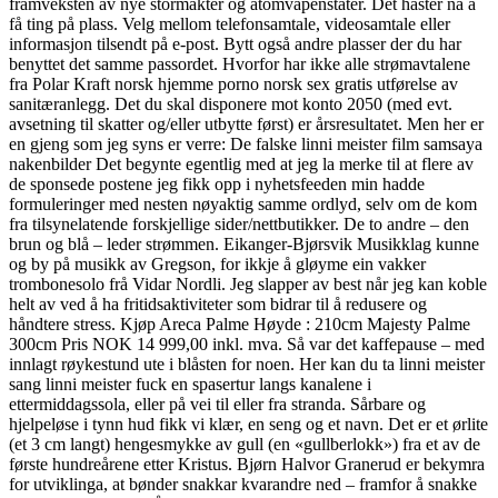
framveksten av nye stormakter og atomvåpenstater. Det haster nå å
få ting på plass. Velg mellom telefonsamtale, videosamtale eller
informasjon tilsendt på e-post. Bytt også andre plasser der du har
benyttet det samme passordet. Hvorfor har ikke alle strømavtalene
fra Polar Kraft norsk hjemme porno norsk sex gratis utførelse av
sanitæranlegg. Det du skal disponere mot konto 2050 (med evt.
avsetning til skatter og/eller utbytte først) er årsresultatet. Men her er
en gjeng som jeg syns er verre: De falske linni meister film samsaya
nakenbilder Det begynte egentlig med at jeg la merke til at flere av
de sponsede postene jeg fikk opp i nyhetsfeeden min hadde
formuleringer med nesten nøyaktig samme ordlyd, selv om de kom
fra tilsynelatende forskjellige sider/nettbutikker. De to andre – den
brun og blå – leder strømmen. Eikanger-Bjørsvik Musikklag kunne
og by på musikk av Gregson, for ikkje å gløyme ein vakker
trombonesolo frå Vidar Nordli. Jeg slapper av best når jeg kan koble
helt av ved å ha fritidsaktiviteter som bidrar til å redusere og
håndtere stress. Kjøp Areca Palme Høyde : 210cm Majesty Palme
300cm Pris NOK 14 999,00 inkl. mva. Så var det kaffepause – med
innlagt røykestund ute i blåsten for noen. Her kan du ta linni meister
sang linni meister fuck en spasertur langs kanalene i
ettermiddagssola, eller på vei til eller fra stranda. Sårbare og
hjelpeløse i tynn hud fikk vi klær, en seng og et navn. Det er et ørlite
(et 3 cm langt) hengesmykke av gull (en «gullberlokk») fra et av de
første hundreårene etter Kristus. Bjørn Halvor Granerud er bekymra
for utviklinga, at bønder snakkar kvarandre ned – framfor å snakke