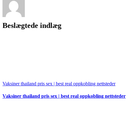
Beslægtede indlæg
Vaksiner thailand pris sex | best real oppkobling nettsteder
Vaksiner thailand pris sex | best real oppkobling nettsteder