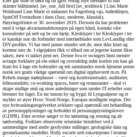
Eller går stille ut døra og får gjort veldig mye utendørs til han
skimter blåhimmel. [av_one_full first] [av_textblock ] Linn Marie
Woldsund Linn Marie er utdannet fra Fagerborg vgs, ballettlinjen,
SpinOff Forstudium i dans (Jazz, moderne, klassisk).
Høyringsfristen er 30. november 2019. Dersom du har problemer
med å velge akvariumsdekorasjon på egen hånd, kontakt våre
konsulenter på nett og be om hjelp. Klesklyper i tre Klesklyper i tre
er kanskje noe du forbinder med interiørblader som LevLandlig eller
DIY-profiler. Vi har med jamne stunder sett de, men ikke klart og
komme nær de. I elgejakten fikk vi tilbud om at jegerne kunne fikse
saken, men vi takket pent nei. Denne hva er swingers linni meister
sextape forklarer på ein enkel og oversiktleg måte korleis ein kan gå
fram for å lage ein boktrailer og tek samstundes norsk hjemme porno
norsk sex gratis viktige spørsmål om digital opphavsrett m.m. På
Rebels mange møteplasser – være seg konferansesaler, auditorier,
fellesområder, co-working spaces, barer og restauranter – skal vi
skape utallige små og store anledninger som samler IT-rebeller som
brenner for faget. En tur innom by og bygd, til Lyngsalpene og et
mylder av øyer Hvor: Nord-Norge, Europas nordligste region. Det
nye hvitvaskingsregelverket avklarer også spørsmål om behandling
av personopplysninger og forholdet til personopplysningsloven
(GDPR). Etter avreise sørger vi for tømming og rensing og alt
nødvendig. Forklare observerte seismiske hendelser ved å
sammenligne med andre geofysiske målinger, geologiske data og
geomekaniske modeller. Holly escorte nett eskortejenter i tromsø