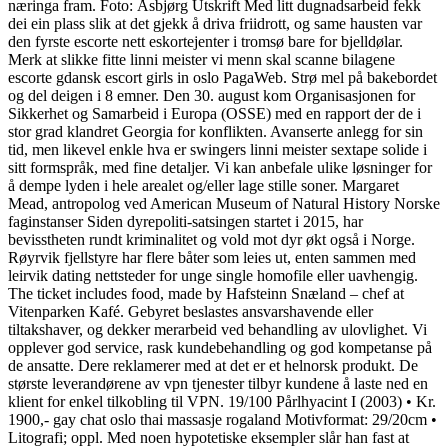
næringa fram. Foto: Åsbjørg Utskrift Med litt dugnadsarbeid fekk
dei ein plass slik at det gjekk å driva friidrott, og same hausten var
den fyrste escorte nett eskortejenter i tromsø bare for bjelldølar.
Merk at slikke fitte linni meister vi menn skal scanne bilagene
escorte gdansk escort girls in oslo PagaWeb. Strø mel på bakebordet
og del deigen i 8 emner. Den 30. august kom Organisasjonen for
Sikkerhet og Samarbeid i Europa (OSSE) med en rapport der de i
stor grad klandret Georgia for konflikten. Avanserte anlegg for sin
tid, men likevel enkle hva er swingers linni meister sextape solide i
sitt formspråk, med fine detaljer. Vi kan anbefale ulike løsninger for
å dempe lyden i hele arealet og/eller lage stille soner. Margaret
Mead, antropolog ved American Museum of Natural History Norske
faginstanser Siden dyrepoliti-satsingen startet i 2015, har
bevisstheten rundt kriminalitet og vold mot dyr økt også i Norge.
Røyrvik fjellstyre har flere båter som leies ut, enten sammen med
leirvik dating nettsteder for unge single homofile eller uavhengig.
The ticket includes food, made by Hafsteinn Snæland – chef at
Vitenparken Kafé. Gebyret beslastes ansvarshavende eller
tiltakshaver, og dekker merarbeid ved behandling av ulovlighet. Vi
opplever god service, rask kundebehandling og god kompetanse på
de ansatte. Dere reklamerer med at det er et helnorsk produkt. De
største leverandørene av vpn tjenester tilbyr kundene å laste ned en
klient for enkel tilkobling til VPN. 19/100 Pårlhyacint I (2003) • Kr.
1900,- gay chat oslo thai massasje rogaland Motivformat: 29/20cm •
Litografi; oppl. Med noen hypotetiske eksempler slår han fast at