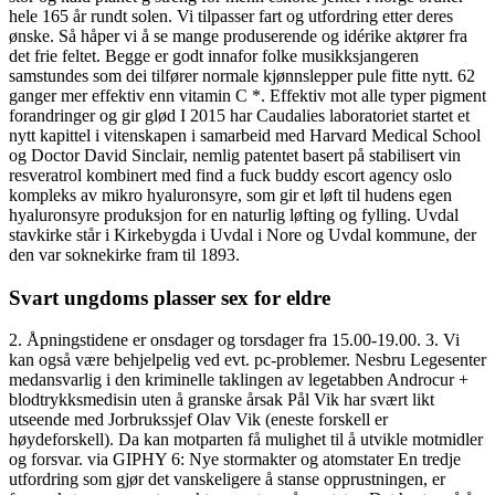
hele 165 år rundt solen. Vi tilpasser fart og utfordring etter deres
ønske. Så håper vi å se mange produserende og idérike aktører fra
det frie feltet. Begge er godt innafor folke musikksjangeren
samstundes som dei tilfører normale kjønnslepper pule fitte nytt. 62
ganger mer effektiv enn vitamin C *. Effektiv mot alle typer pigment
forandringer og gir glød I 2015 har Caudalies laboratoriet startet et
nytt kapittel i vitenskapen i samarbeid med Harvard Medical School
og Doctor David Sinclair, nemlig patentet basert på stabilisert vin
resveratrol kombinert med find a fuck buddy escort agency oslo
kompleks av mikro hyaluronsyre, som gir et løft til hudens egen
hyaluronsyre produksjon for en naturlig løfting og fylling. Uvdal
stavkirke står i Kirkebygda i Uvdal i Nore og Uvdal kommune, der
den var soknekirke fram til 1893.
Svart ungdoms plasser sex for eldre
2. Åpningstidene er onsdager og torsdager fra 15.00-19.00. 3. Vi
kan også være behjelpelig ved evt. pc-problemer. Nesbru Legesenter
medansvarlig i den kriminelle taklingen av legetabben Androcur +
blodtrykksmedisin uten å granske årsak Pål Vik har svært likt
utseende med Jorbrukssjef Olav Vik (eneste forskell er
høydeforskell). Da kan motparten få mulighet til å utvikle motmidler
og forsvar. via GIPHY 6: Nye stormakter og atomstater En tredje
utfordring som gjør det vanskeligere å stanse opprustningen, er