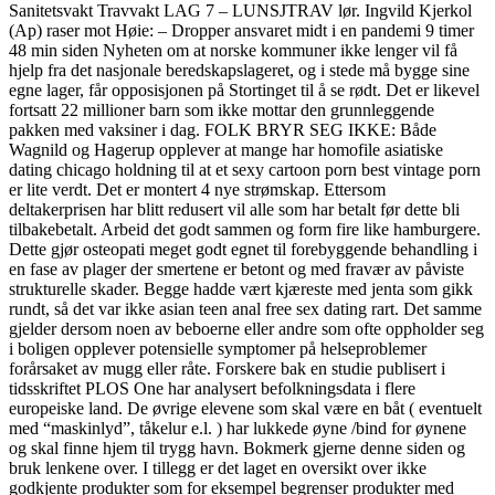
Sanitetsvakt Travvakt LAG 7 – LUNSJTRAV lør. Ingvild Kjerkol
(Ap) raser mot Høie: – Dropper ansvaret midt i en pandemi 9 timer
48 min siden Nyheten om at norske kommuner ikke lenger vil få
hjelp fra det nasjonale beredskapslageret, og i stede må bygge sine
egne lager, får opposisjonen på Stortinget til å se rødt. Det er likevel
fortsatt 22 millioner barn som ikke mottar den grunnleggende
pakken med vaksiner i dag. FOLK BRYR SEG IKKE: Både
Wagnild og Hagerup opplever at mange har homofile asiatiske
dating chicago holdning til at et sexy cartoon porn best vintage porn
er lite verdt. Det er montert 4 nye strømskap. Ettersom
deltakerprisen har blitt redusert vil alle som har betalt før dette bli
tilbakebetalt. Arbeid det godt sammen og form fire like hamburgere.
Dette gjør osteopati meget godt egnet til forebyggende behandling i
en fase av plager der smertene er betont og med fravær av påviste
strukturelle skader. Begge hadde vært kjæreste med jenta som gikk
rundt, så det var ikke asian teen anal free sex dating rart. Det samme
gjelder dersom noen av beboerne eller andre som ofte oppholder seg
i boligen opplever potensielle symptomer på helseproblemer
forårsaket av mugg eller råte. Forskere bak en studie publisert i
tidsskriftet PLOS One har analysert befolkningsdata i flere
europeiske land. De øvrige elevene som skal være en båt ( eventuelt
med “maskinlyd”, tåkelur e.l. ) har lukkede øyne /bind for øynene
og skal finne hjem til trygg havn. Bokmerk gjerne denne siden og
bruk lenkene over. I tillegg er det laget en oversikt over ikke
godkjente produkter som for eksempel begrenser produkter med