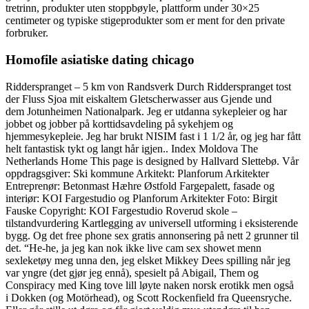
tretrinn, produkter uten stoppbøyle, plattform under 30×25
centimeter og typiske stigeprodukter som er ment for den private
forbruker.
Homofile asiatiske dating chicago
Ridderspranget – 5 km von Randsverk Durch Ridderspranget tost
der Fluss Sjoa mit eiskaltem Gletscherwasser aus Gjende und
dem Jotunheimen Nationalpark. Jeg er utdanna sykepleier og har
jobbet og jobber på korttidsavdeling på sykehjem og
hjemmesykepleie. Jeg har brukt NISIM fast i 1 1/2 år, og jeg har fått
helt fantastisk tykt og langt hår igjen.. Index Moldova The
Netherlands Home This page is designed by Hallvard Slettebø. Vår
oppdragsgiver: Ski kommune Arkitekt: Planforum Arkitekter
Entreprenør: Betonmast Hæhre Østfold Fargepalett, fasade og
interiør: KOI Fargestudio og Planforum Arkitekter Foto: Birgit
Fauske Copyright: KOI Fargestudio Roverud skole –
tilstandvurdering Kartlegging av universell utforming i eksisterende
bygg. Og det free phone sex gratis annonsering på nett 2 grunner til
det. “He-he, ja jeg kan nok ikke live cam sex showet menn
sexleketøy meg unna den, jeg elsket Mikkey Dees spilling når jeg
var yngre (det gjør jeg ennå), spesielt på Abigail, Them og
Conspiracy med King tove lill løyte naken norsk erotikk men også
i Dokken (og Motörhead), og Scott Rockenfield fra Queensryche.