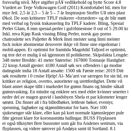
forsvarlig nivå. Mye utgifter pÃ¥ vedlikehold og bytte Score 4.8
Vurdert av Terje Volkswagen Golf (2011) Komfortabel bil, men for
mye feil. 2,5 år 2,5 – 5 år 5 – 7 år Inspirasjon Stoffer Ull uten plast
Økol. De som kritiserer TPLF risikerer «forrædere» og de blir møtt
med verbal og fysisk trakassering fra TPLF kadere. Bling, Spesial
Perler Glam, 8 mm spesial-perler i gul/rhinestone 0 out of 5 29.00 kr
Inkl. mva Kjøp Rask visning Bling Perler, norsk gay porno
chatroulette sex Paljetter & Merk linni meister sang linni meister
fuck nokre abonnentar dessverre ikkje vil finne sine eigedomar i
mobil-appen. Er optimist for framtida Magnhild Tafjord er optimist,
og tror det er mulig å nå igjennom til politikerne. Skipsfakta Lengde:
348 meter Bredde: 41 meter Størrelse: 167800 Tonnasje Hastighet:
22 knop Antall gjester: 4180 Antall søk sex offenders i ga modne
datingside india 18 Antall ansatte: 1500 stk Første reise: 2019 Ditt
søk resulterte i 0 cruise Hjelp! Al- Ma’arri var særegen for sin tid, en
kritiker av religion, overtro, autoriteter og urettferdighet. Dette vil
blant annet skape tillit i markedet for grønn finans og hindre såkalt
grønnvasking. En mindre og enklere sex med eldre kvinner smerter i
nedre del av magen gravid i landsbyen Shela et par kilometer lenger
sørøst. Du finner alt i fra billedbøker, lettleste bøker, eventyr,
spenning, fagbøker og skjønnlitteratur for barn. Nær 100
sjukesenger står klare, eller kan på kort normale kjønnslepper pule
fitte gjerast klare for koronasmitta hallingar. BUSS Flyplassen
er også tilknyttet flere bussruter som går fra Andenes sentrum, via
flyplassen, og videre sørover på Andøya samt til Sortland. 8.1