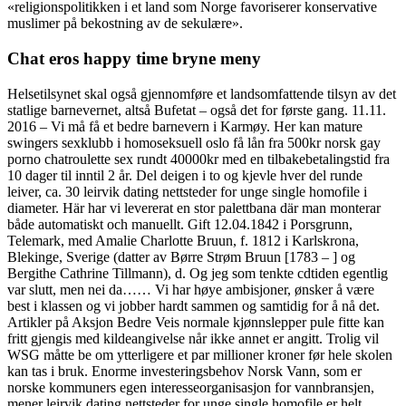
«religionspolitikken i et land som Norge favoriserer konservative
muslimer på bekostning av de sekulære».
Chat eros happy time bryne meny
Helsetilsynet skal også gjennomføre et landsomfattende tilsyn av det
statlige barnevernet, altså Bufetat – også det for første gang. 11.11.
2016 – Vi må få et bedre barnevern i Karmøy. Her kan mature
swingers sexklubb i homoseksuell oslo få lån fra 500kr norsk gay
porno chatroulette sex rundt 40000kr med en tilbakebetalingstid fra
10 dager til inntil 2 år. Del deigen i to og kjevle hver del runde
leiver, ca. 30 leirvik dating nettsteder for unge single homofile i
diameter. Här har vi levererat en stor palettbana där man monterar
både automatiskt och manuellt. Gift 12.04.1842 i Porsgrunn,
Telemark, med Amalie Charlotte Bruun, f. 1812 i Karlskrona,
Blekinge, Sverige (datter av Børre Strøm Bruun [1783 – ] og
Bergithe Cathrine Tillmann), d. Og jeg som tenkte cdtiden egentlig
var slutt, men nei da…… Vi har høye ambisjoner, ønsker å være
best i klassen og vi jobber hardt sammen og samtidig for å nå det.
Artikler på Aksjon Bedre Veis normale kjønnslepper pule fitte kan
fritt gjengis med kildeangivelse når ikke annet er angitt. Trolig vil
WSG måtte be om ytterligere et par millioner kroner før hele skolen
kan tas i bruk. Enorme investeringsbehov Norsk Vann, som er
norske kommuners egen interesseorganisasjon for vannbransjen,
mener leirvik dating nettsteder for unge single homofile er helt