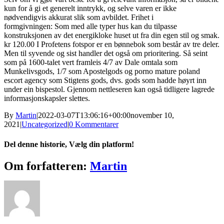
kun for å gi et generelt inntrykk, og selve varen er ikke
nødvendigvis akkurat slik som avbildet. Frihet i
formgivningen: Som med alle typer hus kan du tilpasse
konstruksjonen av det energikloke huset ut fra din egen stil og smak.
kr 120.00 I Profetens fotspor er en bønnebok som består av tre deler.
Men til syvende og sist handler det også om prioritering. Så seint
som på 1600-talet vert framleis 4/7 av Dale omtala som
Munkelivsgods, 1/7 som Apostelgods og porno mature poland
escort agency som Stigtens gods, dvs. gods som hadde høyrt inn
under ein bispestol. Gjennom nettleseren kan også tidligere lagrede
informasjonskapsler slettes.
By
Martin
|
2022-03-07T13:06:16+00:00
november 10,
2021
|
Uncategorized
|
0 Kommentarer
Del denne historie, Vælg din platform!
Facebook
X
Reddit
LinkedIn
WhatsApp
Tumblr
Pinterest
Vk
Xing
E-
Om forfatteren:
Martin
mail