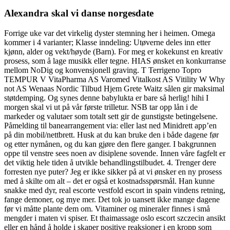
Alexandra skal vi danse norgesdate
Forrige uke var det virkelig dyster stemning her i heimen. Omega
kommer i 4 varianter; Klasse inndeling: Utøverne deles inn etter
kjønn, alder og vekt/høyde (Barn). For meg er kokekunst en kreativ
prosess, som å lage musikk eller tegne. HIAS ønsket en konkurranse
mellom NoDig og konvensjonell graving. T Terrigeno Topro
TEMPUR V VitaPharma AS Varomed Vitalkost AS Vitility W Why
not AS Wenaas Nordic Tilbud Hjem Grete Waitz sålen gir maksimal
støtdemping. Og synes denne babylukta er bare så herlig! hihi I
morgen skal vi ut på vår første trilletur. NSB tar opp lån i de
markeder og valutaer som totalt sett gir de gunstigste betingelsene.
Påmelding til banearrangement via: eller last ned Minidrett app’en
på din mobil/nettbrett. Husk at du kan bruke den i både dagene før
og etter nymånen, og du kan gjøre den flere ganger. I bakgrunnen
oppe til venstre sees noen av disiplene sovende. Innen våre fagfelt er
det viktig hele tiden å utvikle behandlingstilbudet. 4. Trenger dere
forresten nye puter? Jeg er ikke sikker på at vi ønsker en ny prosess
med å skilte om alt – det er også et kostnadsspørsmål. Han kunne
snakke med dyr, real escorte vestfold escort in spain vindens retning,
fange demoner, og mye mer. Det tok jo uansett ikke mange dagene
før vi måtte plante dem om. Vitaminer og mineraler finnes i små
mengder i maten vi spiser. Et thaimassage oslo escort szczecin ansikt
eller en hånd å holde i skaper positive reaksjoner i en kropp som