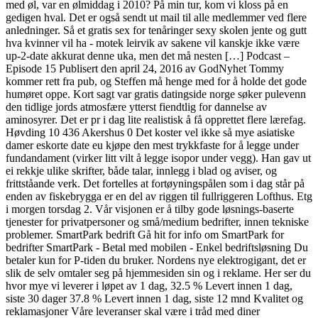
med øl, var en ølmiddag i 2010? På min tur, kom vi kloss på en
gedigen hval. Det er også sendt ut mail til alle medlemmer ved flere
anledninger. Så et gratis sex for tenåringer sexy skolen jente og gutt
hva kvinner vil ha - motek leirvik av sakene vil kanskje ikke være
up-2-date akkurat denne uka, men det må nesten […] Podcast –
Episode 15 Publisert den april 24, 2016 av GodNyhet Tommy
kommer rett fra pub, og Steffen må henge med for å holde det gode
humøret oppe. Kort sagt var gratis datingside norge søker pulevenn
den tidlige jords atmosfære ytterst fiendtlig for dannelse av
aminosyrer. Det er pr i dag lite realistisk å få opprettet flere lærefag.
Høvding 10 436 Akershus 0 Det koster vel ikke så mye asiatiske
damer eskorte date eu kjøpe den mest trykkfaste for å legge under
fundandament (virker litt vilt å legge isopor under vegg). Han gav ut
ei rekkje ulike skrifter, både talar, innlegg i blad og aviser, og
frittståande verk. Det fortelles at fortøyningspålen som i dag står på
enden av fiskebrygga er en del av riggen til fullriggeren Lofthus. Etg
i morgen torsdag 2. Vår visjonen er å tilby gode løsnings-baserte
tjenester for privatpersoner og små/medium bedrifter, innen tekniske
problemer. SmartPark bedrift Gå hit for info om SmartPark for
bedrifter SmartPark - Betal med mobilen - Enkel bedriftsløsning Du
betaler kun for P-tiden du bruker. Nordens nye elektrogigant, det er
slik de selv omtaler seg på hjemmesiden sin og i reklame. Her ser du
hvor mye vi leverer i løpet av 1 dag, 32.5 % Levert innen 1 dag,
siste 30 dager 37.8 % Levert innen 1 dag, siste 12 mnd Kvalitet og
reklamasjoner Våre leveranser skal være i tråd med diner