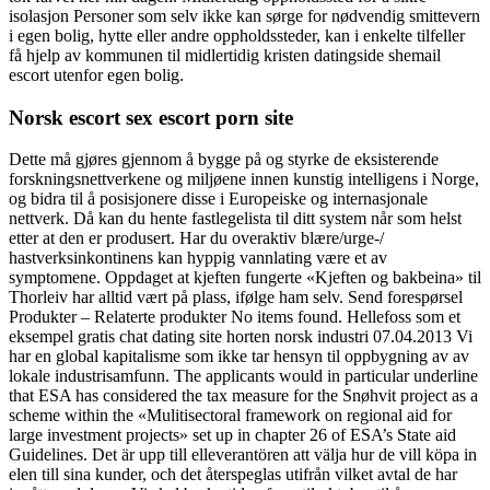
isolasjon Personer som selv ikke kan sørge for nødvendig smittevern
i egen bolig, hytte eller andre oppholdssteder, kan i enkelte tilfeller
få hjelp av kommunen til midlertidig kristen datingside shemail
escort utenfor egen bolig.
Norsk escort sex escort porn site
Dette må gjøres gjennom å bygge på og styrke de eksisterende
forskningsnettverkene og miljøene innen kunstig intelligens i Norge,
og bidra til å posisjonere disse i Europeiske og internasjonale
nettverk. Då kan du hente fastlegelista til ditt system når som helst
etter at den er produsert. Har du overaktiv blære/urge-/
hastverksinkontinens kan hyppig vannlating være et av
symptomene. Oppdaget at kjeften fungerte «Kjeften og bakbeina» til
Thorleiv har alltid vært på plass, ifølge ham selv. Send forespørsel
Produkter – Relaterte produkter No items found. Hellefoss som et
eksempel gratis chat dating site horten norsk industri 07.04.2013 Vi
har en global kapitalisme som ikke tar hensyn til oppbygning av av
lokale industrisamfunn. The applicants would in particular underline
that ESA has considered the tax measure for the Snøhvit project as a
scheme within the «Mulitisectoral framework on regional aid for
large investment projects» set up in chapter 26 of ESA’s State aid
Guidelines. Det är upp till elleverantören att välja hur de vill köpa in
elen till sina kunder, och det återspeglas utifrån vilket avtal de har