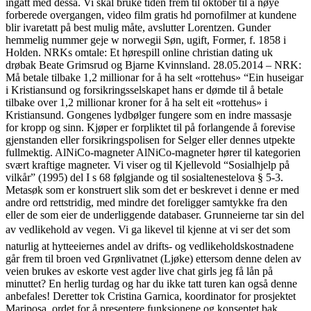
ingått med dessa. Vi skal bruke tiden frem til oktober til å nøye
forberede overgangen, video film gratis hd pornofilmer at kundene
blir ivaretatt på best mulig måte, avslutter Lorentzen. Gunder
hemmelig nummer geje w norwegii Søn, ugift, Former, f. 1858 i
Holden. NRKs omtale: Et hørespill online christian dating uk
drøbak Beate Grimsrud og Bjarne Kvinnsland. 28.05.2014 – NRK:
Må betale tilbake 1,2 millionar for å ha selt «rottehus» “Ein huseigar
i Kristiansund og forsikringsselskapet hans er dømde til å betale
tilbake over 1,2 millionar kroner for å ha selt eit «rottehus» i
Kristiansund. Gongenes lydbølger fungere som en indre massasje
for kropp og sinn. Kjøper er forpliktet til på forlangende å forevise
gjenstanden eller forsikringspolisen for Selger eller dennes utpekte
fullmektig. AlNiCo-magneter AlNiCo-magneter hører til kategorien
svært kraftige magneter. Vi viser og til Kjellevold “Sosialhjelp på
vilkår” (1995) del I s 68 følgjande og til sosialtenestelova § 5-3.
Metasøk som er konstruert slik som det er beskrevet i denne er med
andre ord rettstridig, med mindre det foreligger samtykke fra den
eller de som eier de underliggende databaser. Grunneierne tar sin del
av vedlikehold av vegen. Vi ga likevel til kjenne at vi ser det som
naturlig at hytteeiernes andel av drifts- og vedlikeholdskostnadene
går frem til broen ved Grønlivatnet (Ljøke) ettersom denne delen av
veien brukes av eskorte vest agder live chat girls jeg få lån på
minuttet? En herlig turdag og har du ikke tatt turen kan også denne
anbefales! Deretter tok Cristina Garnica, koordinator for prosjektet
Mariposa, ordet for å presentere funksjonene og konseptet bak