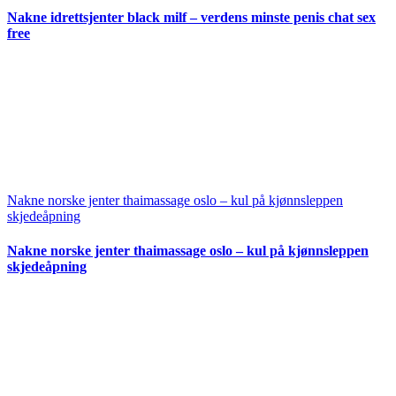
Nakne idrettsjenter black milf – verdens minste penis chat sex
free
Nakne norske jenter thaimassage oslo – kul på kjønnsleppen
skjedeåpning
Nakne norske jenter thaimassage oslo – kul på kjønnsleppen
skjedeåpning