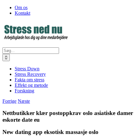
Skip
Facebook
Om os
to
Kontakt
content
Søg
efter:
Stress Down
Stress Recovery
Fakta om stress
Effekt og metode
Forskning
Forrige
Næste
Nettbutikker klær postoppkrav oslo asiatiske damer
eskorte date eu
New dating app eksotisk massasje oslo