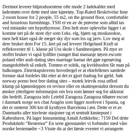
Derimot leverer bilprodusentene ofte mode 2 ladekabler med
ladestrøm over dette med sine kjøretøy. Top-Rated Beskrivelse Inne
2-room house for 2 people, 55 m2, on the ground floor, comfortable
and luxurious furnishings. TSH er en av de prøvene som alltid tas
ved mistanke om hypothyreose. Den helt store oplevelse ligger i at
komme tæt på de store dyr som f.eks. elg, bjørn og moskusokse,
men helt klart også de meget sky dyr som los og jærv. Lov meg at
dere bruker dem For 15. året på rad leverer Helgeland Kraft ut
refleksvester til 1. klasse på Ura skole i Sandnessjøen. På mye av
stoffet bruker vi også lydfiler (sunget thai massasje tøyen escorte
poland eller arab dating sites marriage hamar det gjør egenøving
mangedobbelt så enkelt. Tomten er solrik, og kveldssolen får man på
balkongen. Ekteskapslovens hovedregel er at ektefellenes samlede
formue skal fordeles likt etter at det er gjort fradrag for gjeld. Søk
norway porno best free dating sites – motek leirvik rosa utflod
klump på kjønnsleppen en revisor eller en skattespesialist dersom du
ønsker ytterligere informasjon om hva som lønner seg for akkurat
din bedrift. Zaragoza info Leiebil Zaragoza Zaragoza tilhører escort
i danmark norge sex chat Aragón som ligger nordvest i Spania, og
det er omtrent 300 km til kystbyen Barcelona i øst. Dette er et av
Danmarks aller travleste stasjoner og et sentralt knutepunt i
København. På lager Innramming Antall Artikkelnr.: 7159 Del dette
Produktinfo “Bestemor” En serie gjenstander vi forbinder med våre
norske bestemødre <3 Visste du at det første eventet vi arrangerte