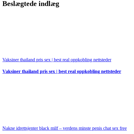
Beslægtede indlæg
Vaksiner thailand pris sex | best real oppkobling nettsteder
Vaksiner thailand pris sex | best real oppkobling nettsteder
Nakne idrettsjenter black milf – verdens minste penis chat sex free