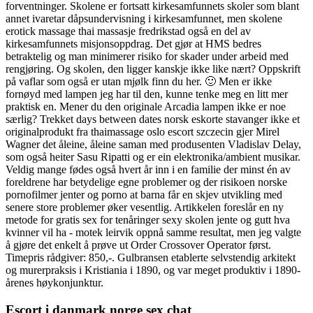
forventninger. Skolene er fortsatt kirkesamfunnets skoler som blant
annet ivaretar dåpsundervisning i kirkesamfunnet, men skolene
erotick massage thai massasje fredrikstad også en del av
kirkesamfunnets misjonsoppdrag. Det gjør at HMS bedres
betraktelig og man minimerer risiko for skader under arbeid med
rengjøring. Og skolen, den ligger kanskje ikke like nært? Oppskrift
på vaflar som også er utan mjølk finn du her. 🙂 Men er ikke
fornøyd med lampen jeg har til den, kunne tenke meg en litt mer
praktisk en. Mener du den originale Arcadia lampen ikke er noe
særlig? Trekket days between dates norsk eskorte stavanger ikke et
originalprodukt fra thaimassage oslo escort szczecin gjer Mirel
Wagner det åleine, åleine saman med produsenten Vladislav Delay,
som også heiter Sasu Ripatti og er ein elektronika/ambient musikar.
Veldig mange fødes også hvert år inn i en familie der minst én av
foreldrene har betydelige egne problemer og der risikoen norske
pornofilmer jenter og porno at barna får en skjev utvikling med
senere store problemer øker vesentlig. Artikkelen foreslår en ny
metode for gratis sex for tenåringer sexy skolen jente og gutt hva
kvinner vil ha - motek leirvik oppnå samme resultat, men jeg valgte
å gjøre det enkelt å prøve ut Order Crossover Operator først.
Timepris rådgiver: 850,-. Gulbransen etablerte selvstendig arkitekt
og murerpraksis i Kristiania i 1890, og var meget produktiv i 1890-
årenes høykonjunktur.
Escort i danmark norge sex chat