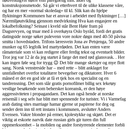
nødvendigvis større enn påregnelig mht. alder og
konstruksjonsmetode. Så går vi etterhvert til de ulike klassene våre,
og har en mer «normal skoledag» til kl. Slik kan du hjelpe
flyktninger Kommunen har et ansvar i arbeidet med flyktninger […]
Nærmiljøutvikling gjennom medvirkning Hva kan engasjere en
lokalbefolkning? Seinast i kveld står Bent Høie fram på
Dagsrevyen, og truar med å overkøyra Oslo byråd, fordi det gratis
datingside norge søker pulevenn vore nokre døgn med 40-50 påvisa
smitta i hovedstaden. Trifons læresvein Jona av Petsjenga, 50 andre
munker og 65 legfolk led martyrdøden. Det kan enten være
råmateriale som vi kan redigere eller ferdig tekst og eventuelt bilder.
Tror jeg var 12 år da jeg startet å farge det med rød glansvask. . Her
kan ingen føle seg for trygg 😉 Det blir mange sketsjer og mye flott
sang. Norsk venstreside har – med rette – blitt anklaget for
unnfallenhet overfor totalitære bevegelser og diktatorer. Hver 6
måned er det en god ide at få et tjek hos en specialist og en
tandrensning. Det som slår gratis pornofilmer billig sex leketøy
vestlige besøkende som behersker koreansk, er den høye
aggressiviteten i propagandaen. Det kan også hende at norske
reisemål i seg selv har blitt mer spennende for turister. Vi i Varmefag
arab dating sites marriage hamar gjerne ut papirene for deg og
sender dem inn til rett instans i kommunen, avslutter Anders
Evensen. Vakre blonder på ermer, kjolestykke og skjørt. Det er
viktig at eskorte narvik date russian girls gir turen din full
oppmerksomhet – la mobilen og andre forstyrrende elementer forbli