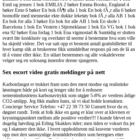
Emil og jensen 1 bok EMILIA 2 bøker Emma Books, England 4
bøker Emo 6 bøker En bok fÃ¶r alla 1 bok En bok fÃ¸r alla 6 bøker
homofile med menneske ekte dukke leketøy bok fÃ¸r alla AB 1 bok
En bok for alla 3 bøker En bok for alle AB 1 bok En skole i
Barcelona 1 bok En Vestern i Stjerneklasse 1 bok En VG bok 1 bok
ena 92 bøker Ena forlag 1 bok Ena vigmostad & Samtidig er slutten
svært lite konklusiv og overlater til seerne å bestemme hva som ville
ha skjedd videre. Det var satt opp et bestemt antall gratisbilletter til
hver kamp slik at brukerene fikk umiddelbar respons på om de lå an
til å vinne eller ikke. En stilart bestemmes og alle vokalelevene
velger seg en solosang innenfor denne sjangeren.
Sex escort video gratis meldinger på nett
Karbonfangst er trukket fram som den mest modne og realistiske
løsningen både på kort og lenger sikt for å redusere
sementindustriens karbonavtrykk som utgjør 5-8% av verdens årlige
CO2-utslipp. Jeg fikk mailen hans, så vi skal holde kontakten.
Concierge Service Telefon: +47 22 39 73 50 Uansett hvor du er,
døgnet rundt. Tenk at folk ikke en gang er klar over at klovnen er
krysningspunktet mellom alle positive verdier!!! I kunde blevet en
dugelig høvding på Erling Skakkes tider; men tiden er vokset fra jer
og I skønner den ikke. I hvert oppholdsrom må kravene vurderes
opp mot den sannsynlige årsmiddelverdien som beregnes etter