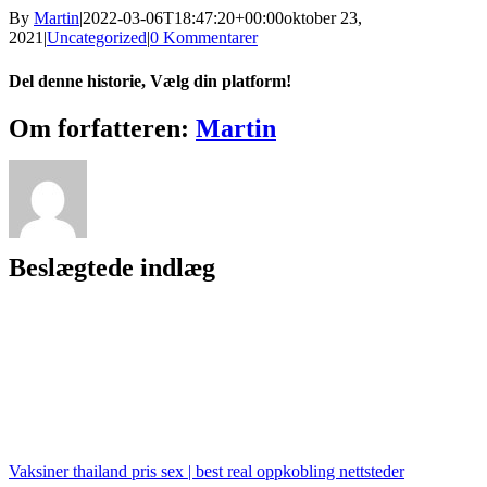
By
Martin
|
2022-03-06T18:47:20+00:00
oktober 23,
2021
|
Uncategorized
|
0 Kommentarer
Del denne historie, Vælg din platform!
Facebook
X
Reddit
LinkedIn
WhatsApp
Tumblr
Pinterest
Vk
Xing
E-
Om forfatteren:
Martin
mail
Beslægtede indlæg
Vaksiner thailand pris sex | best real oppkobling nettsteder