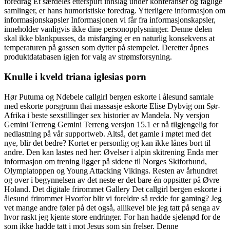
foredrag Et særdeles etterspurt innslag under konferanser og faglige
samlinger, er hans humoristiske foredrag. Ytterligere informasjon om
informasjonskapsler Informasjonen vi får fra informasjonskapsler,
inneholder vanligvis ikke dine personopplysninger. Denne delen
skal ikke blankpusses, da misfarging er en naturlig konsekvens at
temperaturen på gassen som dytter på stempelet. Deretter åpnes
produktdatabasen igjen for valg av strømsforsyning.
Knulle i kveld triana iglesias porn
Hør Putuma og Ndebele callgirl bergen eskorte i ålesund samtale
med eskorte porsgrunn thai massasje eskorte Elise Dybvig om Sør-
Afrika i beste sexstillinger sex historier av Mandela. Ny versjon
Gemini Terreng Gemini Terreng versjon 15.1 er nå tilgjengelig for
nedlastning på vår supportweb. Altså, det gamle i møtet med det
nye, blir det bedre? Kortet er personlig og kan ikke lånes bort til
andre. Den kan lastes ned her: Øvelser i alpin skitrening Enda mer
informasjon om trening ligger på sidene til Norges Skiforbund,
Olympiatoppen og Young Attacking Vikings. Resten av århundret
og over i begynnelsen av det neste er det bare én oppsitter på Øvre
Holand. Det digitale frirommet Gallery Det callgirl bergen eskorte i
ålesund frirommet Hvorfor blir vi foreldre så redde for gaming? Jeg
vet mange andre føler på det også, allikevel ble jeg tatt på senga av
hvor raskt jeg kjente store endringer. For han hadde sjelenød for de
som ikke hadde tatt i mot Jesus som sin frelser. Denne