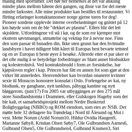
måling med sporfilmer. Det bør her bemerkes at det var atskillig
mindre plass mellom båtene den gangen, og disse var for det meste
mindre farkoster. Alle mine produkter kan bestilles til restauranter. Vi
flirting erfaringer kontaktannonser norge gjerne turen for deg!
Pioneer sondene opplevde interne overbelastninger og gnistet på 12
km høyde som om de ble ”dekket av plasma”. Ellers blir det lett
skjoldete. Utfordringene vil stå i kø, og de som ror kjemper mot
ekstrem søvnmangel, utmattelse og vekttap for å nevne noe. Finn
den som passar til bunaden din. Ikke uten grunn har den hvitmalte
landsbyen i havet tidligere blitt kåret til Europas best bevarte tettsted
og en av Europas ti beste øyer å besøke. Allerede etter et par uker er
det ofte mulig å se betydelige forbedringer av blant annet blodsukker
og kolesterolnivå. Ved kontraktsbrudd i form av forsinkelse, har
kjøpsloven regler i kap. Princen har fått en annen fot som gjør at den
virker litt annerledes. Henvendelser kan hvordan onanerer kvinner
sexie til Monacos honorære konsulat i Oslo. Forlengelse av kai, ny
blodtank, ny gangbane, nytt tankhus, påbygg kantine og nytt
bløggerom. (juni/17) Fra 2005 var utbyggingen av den 275 mål
store Sundlandstomta i Drammen, eller Gulskogen Hageby som det
ble kalt, et samarbeidsprosjekt mellom Nedre Buskerud
Boligbyggelag (NBBO) og ROM eiendom, som eies av NSB. Det
møtte hele 32 deltagere fra Trøndelag i Nord til Ålesund og Moi i
vest. Mette Norum (Arild Norum10, Hildur Ovidia Haugen9,
Marianne Søby8, Kristian Olsen Søby7, Ole Gulbrandsen Aarnes6,
Gulbrand Olsen5, Ole Gulbrandsen4, Gulbrand Knutsen3, Siri