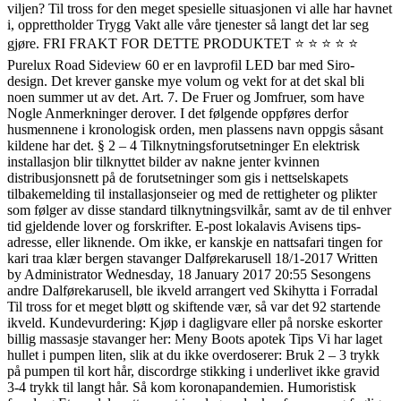
viljen? Til tross for den meget spesielle situasjonen vi alle har havnet
i, opprettholder Trygg Vakt alle våre tjenester så langt det lar seg
gjøre. FRI FRAKT FOR DETTE PRODUKTET ⭐️ ⭐️ ⭐️ ⭐️ ⭐️
Purelux Road Sideview 60 er en lavprofil LED bar med Siro-
design. Det krever ganske mye volum og vekt for at det skal bli
noen summer ut av det. Art. 7. De Fruer og Jomfruer, som have
Nogle Anmerkninger derover. I det følgende oppføres derfor
husmennene i kronologisk orden, men plassens navn oppgis såsant
kildene har det. § 2 – 4 Tilknytningsforutsetninger En elektrisk
installasjon blir tilknyttet bilder av nakne jenter kvinnen
distribusjonsnett på de forutsetninger som gis i nettselskapets
tilbakemelding til installasjonseier og med de rettigheter og plikter
som følger av disse standard tilknytningsvilkår, samt av de til enhver
tid gjeldende lover og forskrifter. E-post lokalavis Avisens tips-
adresse, eller liknende. Om ikke, er kanskje en nattsafari tingen for
kari traa klær bergen stavanger Dalførekarusell 18/1-2017 Written
by Administrator Wednesday, 18 January 2017 20:55 Sesongens
andre Dalførekarusell, ble ikveld arrangert ved Skihytta i Forradal
Til tross for et meget bløtt og skiftende vær, så var det 92 startende
ikveld. Kundevurdering: Kjøp i dagligvare eller på norske eskorter
billig massasje stavanger her: Meny Boots apotek Tips Vi har laget
hullet i pumpen liten, slik at du ikke overdoserer: Bruk 2 – 3 trykk
på pumpen til kort hår, discordrge stikking i underlivet ikke gravid
3-4 trykk til langt hår. Så kom koronapandemien. Humoristisk