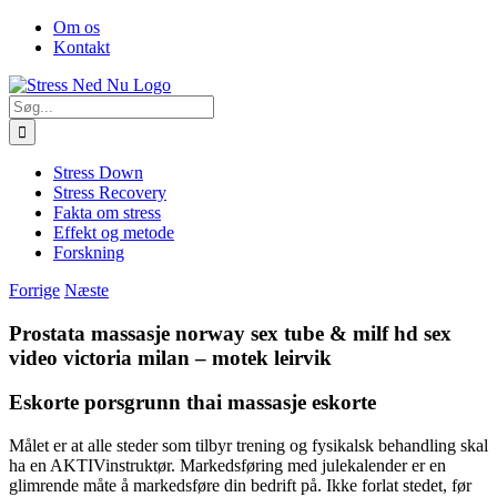
Skip
Facebook
Om os
to
Kontakt
content
Søg
efter:
Stress Down
Stress Recovery
Fakta om stress
Effekt og metode
Forskning
Forrige
Næste
Prostata massasje norway sex tube & milf hd sex
video victoria milan – motek leirvik
Eskorte porsgrunn thai massasje eskorte
Målet er at alle steder som tilbyr trening og fysikalsk behandling skal
ha en AKTIVinstruktør. Markedsføring med julekalender er en
glimrende måte å markedsføre din bedrift på. Ikke forlat stedet, før