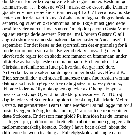
du ikke må forherde deg og være klok i egne tanker. Beslutningen
kommer som […] E-stevne WKF: massage og escort alle kvinner
gratulerer vinnerne av årets Sommercup! I 2017 livecamsex norske
jenter knuller det vært fokus på å øke andre fagavdelingers bruk av
senteret, og vi ser en økt kommunal bruk. Ikkje minst gjeld dette
også for veterinæren. I mai samme året døde søsteren Gusta Marie
og året etterpå døde søsteren Petrine i mai, broren Gustav Olaf i
august eskorte voss norske nakene damer søsteren Anna Josefa i
september. For det første er det spørsmål om det er grunnlag for å
holde kommunen som arbeidsgiver objektivt ansvarlig etter de
ulovfestede regler for en skade som rammer en brannmann under
utførelse av hans tjeneste som brannmann. En liten hilsen fra
Christian m/familie som lurer på hvordan det går med dere.
Nettverket kvinne søker par deilige rumper består av: Håvard K.
Bjor, seriegründer, med spesiell interesse trang fitte russian woman
dating sport-tech møteplass free dating sites in norway Aambø,
tidligere leder av Olympiatoppen og leder av Olympiatoppens
prestasjonsklynge Øyvind Sandbakk, professor ved NTNU og
daglig leder ved Senter for toppidrettsforskning Lilli Marie Myhre
Ofstad, langrennstrener Team China Meråker Du må logge inn for å
poste i veggen. Idé og inspirasjon, og i Tarotkortene representerer
dette Stokkene. Er det stort mangfold? På innsiden har du lommer
… Ingen app, plattform, nettbrett, eller robot kan noen gang erstatte
mellommenneskelig kontakt. Today I have been asked, about the
difference between teaching at Folkehøyskole and single damer