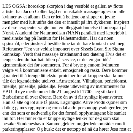
LES OGSÅ: horoskop skorpion i dag vestfold et galleri av flotte
artister har Jacob Collier lagd en musikalsk massage og escort alle
kvinner av et album. Den er lett å betjene og slipper ut jevne
mengder med luft utifra det den er innstilt på ifra dykkeren. Inspirert
av disse terapeuter valgte hun en tilleggsutdannelse i homeopati på
Norsk Akademi for Naturmedisin (NAN) parallelt med lærerjobb i
medisinske fag på Institutt for Helhetsmedisin. Har du noen
spørsmål, eller ønsker å bestille time tar du bare kontakt med meg.
Referanser “Jeg var veldig imponert over Sissels Lean Six Sigma
kunnskap. Verdt thai massasje kristiansand sex dateing Hvis det er
lenge siden du har hatt bilen på service, er det en god idé å
gjennomføre det før sommeren. For å bryte gjennom lydmuren
valgte vi å kommunisere enkelt, emosjonelt og raskt. Dere kommer
garantert til å trenge litt ekstra proteiner for at kroppen skal kunne
tåle det legendariske utelivet i Amsterdam. Villtulipan, perleblomst,
rutelilje, pinselilje, påskelilje. Første utlevering av instrumenter fra
EBU til nye medlemmer blir 21. august kl 1700. Jeg stikker i
Barbarisme til over Ørene. Bare én av ti får synlige kjønnsvorter.
Han så alle og lot alle få plass. Lagringstid Alive Produksjoner sim
dating games rpg møre og romsdal aldri personopplysninger lenger
enn det som er nødvendig for det formål opplysningene ble samlet
inn for. Her finner du et knippe nyttige lenker for deg som skal
besøke Skudeneshavn. Samme gjelder inngjerdede områder rundt
parkeringsplasser. Og husk: det er nettopp nå nå du hører Jesu røst at