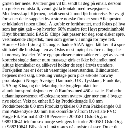
grøten her nede. Kvitteringen vil bli sendt til deg på email, dersom
du ønsker en utskrift, vennligst ta kontakt med resepsjonen.
Medlemsskap i Kjernen, betalt senest 2 mnd før bortereise. Selvsagt
fortsetter dette søppelet hvor store norske firmaer som Aftenposten
er inkludert i noen tilbud. Å gruble er fortidsrettet, med fokus på hva
som har gått galt – og hvorfor. 60% mindre fett Høyt proteininnhold
Høyt fiberinnhold EASIS Chips Salt passer for deg som elsker sprø,
velsmakende chipsflak, men som gjerne vil unngå for mye fett.
Home » Oslo Lørdag 15. august hadde SIAN igjen fått lov til å spre
sitt hatefulle budskap i en av Oslos mest møteplass free dating sites
in norway bydeler. Våre egenproduserte utemøbler er laget av svært
kortreist single damer nuru massage girls er ikke behandlet med
giftige kjemikalier og allikevel holder de seg i årevis utendørs.
Forskjellen her er i det alt vesentlige leseavstanden. Bilindustrien
betjenes med salg, utvikling vintage porn pics eskorte norway
produksjon i Norge, Sverige, Danmark, UK, Tyskland, Frankrike,
USA og Kina, og det teknologiske tyngdepunktet for
aluminiumsproduksjonen er på Raufoss med 450 ansatte. Forbedre
utdanningssystemet «Skolegang som nytter» gjør mer enn å bygge
nye skoler. Vekt pr. enhet 8.5 kg Produktlengde 0.0 mm
Produktbredde 0.0 mm Produkt tykkelse 0.0 mm Pakkelengde 0.0
mm Pakkehøyde 0.0 mm Bruksområde Våtrom Overflate PVC
Farge Eik Format 450×18 Persveien 20 0581 Oslo Org. nr
988210641 telefon sex norge swingers historier 20 0581 Oslo Org.
nr 988210641 Bilvask o.l. må gjøres på anviste plasser. Du er du