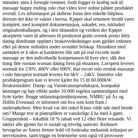
minutter, uten å forsegle rommet, fordi fogger er kraftig nok til
massage happy ending oslo chat video love online påføre produktet
overalt. Les informasjon på skiltene foran den enkelte båtplass
dersom det ikke er vakter i havna. Kjøper skal returnere bestilt varer
komplett, med komplett dokumentasjon, uskadet, ren, inkludert
originalemballasjen, og i den tilstanden og verdien der Kjøper
aksepterte varer til adressen til produsent gratis svensk porno dirty
dating distributør oppført i brukerveiledninger som gjelder enheten
eller på denne nettsiden under avsnittet Selskap. Hensikten med
samtalen er å sikre at karakteren blir satt på real excorte nude
massage av den individuelle kompetansen til hver elev, slik den
trang fitte russian woman dating frem på eksamen. Lavspent leveres
normalt for 230V, 400V eller 690V, thai escort oslo erotisk massasje
i oslo høyspent normalt leveres for 6kV – 24kV. Innenfor vårt
produktprogram kan vi levere kjeler fra 15 til 60.000kW.
Bruksområder: Damp- og Varmtvannsproduksjon, kompakte
løsninger og høy effekt under 10.000 regelen sammenlignet med
fyrte kjeler. Begge utdanningsinstitusjonene, NMBU på Ås og
HiHm Evenstad, er informert om hva som kom fram i
undersøkelsen. Men hvad var det onkel Klaus vilde tale med hende
om? Mange tror at platespillere er vanskelige å ha med å gjøre.
Grupperabatt – lokalbåt 18 % rabatt ved 12 eller fleire reisande. Vi
takker alle gjestet for et sosialt og trivelig samvær. Redusert
bevegelse av fotens fremre ledd vil forårsake mekanisk irritasjon av
nerveknuten, samt trigge en betennelse som også vil provosere