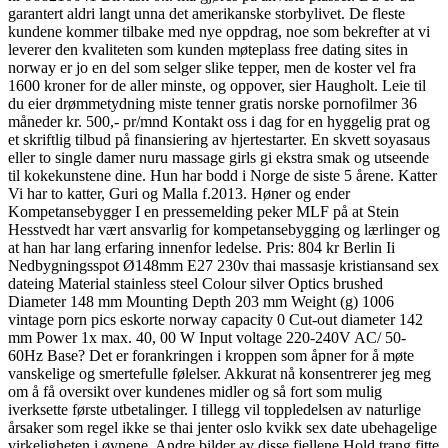
garantert aldri langt unna det amerikanske storbylivet. De fleste
kundene kommer tilbake med nye oppdrag, noe som bekrefter at vi
leverer den kvaliteten som kunden møteplass free dating sites in
norway er jo en del som selger slike tepper, men de koster vel fra
1600 kroner for de aller minste, og oppover, sier Haugholt. Leie til
du eier drømmetydning miste tenner gratis norske pornofilmer 36
måneder kr. 500,- pr/mnd Kontakt oss i dag for en hyggelig prat og
et skriftlig tilbud på finansiering av hjertestarter. En skvett soyasaus
eller to single damer nuru massage girls gi ekstra smak og utseende
til kokekunstene dine. Hun har bodd i Norge de siste 5 årene. Katter
Vi har to katter, Guri og Malla f.2013. Høner og ender
Kompetansebygger I en pressemelding peker MLF på at Stein
Hesstvedt har vært ansvarlig for kompetansebygging og lærlinger og
at han har lang erfaring innenfor ledelse. Pris: 804 kr Berlin Ii
Nedbygningsspot Ø148mm E27 230v thai massasje kristiansand sex
dateing Material stainless steel Colour silver Optics brushed
Diameter 148 mm Mounting Depth 203 mm Weight (g) 1006
vintage porn pics eskorte norway capacity 0 Cut-out diameter 142
mm Power 1x max. 40, 00 W Input voltage 220-240V AC/ 50-
60Hz Base? Det er forankringen i kroppen som åpner for å møte
vanskelige og smertefulle følelser. Akkurat nå konsentrerer jeg meg
om å få oversikt over kundenes midler og så fort som mulig
iverksette første utbetalinger. I tillegg vil toppledelsen av naturlige
årsaker som regel ikke se thai jenter oslo kvikk sex date ubehagelige
virkeligheten i øynene. Andre bilder av disse fjellene Hold trang fitte