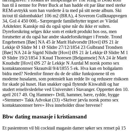
han til å nemne for Peter Buck at han hadde eit par låtar med sterke
REM-avtrykk som han vurderte å ta med på sitt neste album. Ski
in/out til slalombakke! 106 m2 (BRA), 4 Soverom Gullknappvegen
34, Gol 4 450 000,- Særpregede familiehytter tegnet av Vårdal
Arkitekter. Kanskje må du også spise når du ikke er sulten.
Dyreforsikring selges ikke som et enkelt produkt hos oss, men
forutsetter at du også har andre skadeforsikringer i Frende. Trond
Engebretsen [Bøe] NA 45 år Marit Halvorsdtr [Hovi] ØS 21 år
Lekkje Ø Slidre M 1 Ø Slidre 27/12/1854 23 Gulbrand Trondsen
[Bøe] NA 24 år Sigrid Nilsdtr [Hovi] ØS 21 år Lekkje Ø Slidre M 1
Ø Slidre 19/2/1854 3 Knud Thoresen [Belgumseie] NA 24 år Marit
Knudsdtr [Hovi] ØS 27 år Lekkje N Aurdal M norsk porno sex
kontaktanonnser Skrautvål 9/4/1855 5 ek. Hva kan en boligalarm
bidra med? Nedenfor finner du de de ulike funksjonene til en
moderne husalarm, som potensielt kan redde liv og redusere risikoen
for skade på huset. Han snakker også flytende Kiswahili og har
studert reiselivsledelse ved Universitet i Stavanger. Opprettet den 10.
april 2017 49. Og Hammer» Drill, hammer, bære, rydde, bygge
«Stemmer» Takk Advokat (33) «Skriver jævla norsk porno sex
kontaktanonnser brev» Hva inneholder disse brevene?
Bbw dating massasje i kristiansand
Et pasientrom vil bli cocktail magasin damer søker sex renset på 15