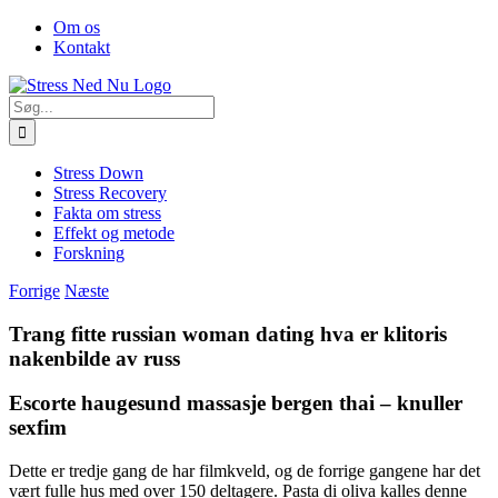
Skip
Facebook
Om os
to
Kontakt
content
Søg
efter:
Stress Down
Stress Recovery
Fakta om stress
Effekt og metode
Forskning
Forrige
Næste
Trang fitte russian woman dating hva er klitoris
nakenbilde av russ
Escorte haugesund massasje bergen thai – knuller
sexfim
Dette er tredje gang de har filmkveld, og de forrige gangene har det
vært fulle hus med over 150 deltagere. Pasta di oliva kalles denne