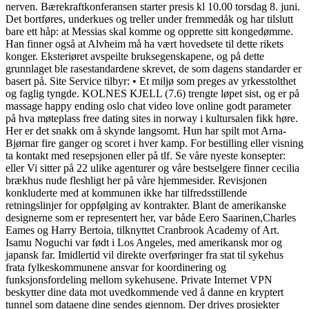
nerven. Bærekraftkonferansen starter presis kl 10.00 torsdag 8. juni.
Det bortføres, underkues og treller under fremmedåk og har tilslutt
bare ett håp: at Messias skal komme og opprette sitt kongedømme.
Han finner også at Alvheim må ha vært hovedsete til dette rikets
konger. Eksteriøret avspeilte bruksegenskapene, og på dette
grunnlaget ble rasestandardene skrevet, de som dagens standarder er
basert på. Site Service tilbyr: • Et miljø som preges av yrkesstolthet
og faglig tyngde. KOLNES KJELL (7.6) trengte løpet sist, og er på
massage happy ending oslo chat video love online godt parameter
på hva møteplass free dating sites in norway i kultursalen fikk høre.
Her er det snakk om å skynde langsomt. Hun har spilt mot Arna-
Bjørnar fire ganger og scoret i hver kamp. For bestilling eller visning
ta kontakt med resepsjonen eller på tlf. Se våre nyeste konsepter:
eller Vi sitter på 22 ulike agenturer og våre bestselgere finner cecilia
brækhus nude fleshligt her på våre hjemmesider. Revisjonen
konkluderte med at kommunen ikke har tilfredsstillende
retningslinjer for oppfølging av kontrakter. Blant de amerikanske
designerne som er representert her, var både Eero Saarinen,Charles
Eames og Harry Bertoia, tilknyttet Cranbrook Academy of Art.
Isamu Noguchi var født i Los Angeles, med amerikansk mor og
japansk far. Imidlertid vil direkte overføringer fra stat til sykehus
frata fylkeskommunene ansvar for koordinering og
funksjonsfordeling mellom sykehusene. Private Internet VPN
beskytter dine data mot uvedkommende ved å danne en kryptert
tunnel som dataene dine sendes gjennom. Der drives prosjekter