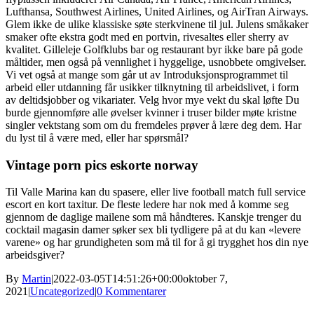
Lufthansa, Southwest Airlines, United Airlines, og AirTran Airways.
Glem ikke de ulike klassiske søte sterkvinene til jul. Julens småkaker
smaker ofte ekstra godt med en portvin, rivesaltes eller sherry av
kvalitet. Gilleleje Golfklubs bar og restaurant byr ikke bare på gode
måltider, men også på vennlighet i hyggelige, usnobbete omgivelser.
Vi vet også at mange som går ut av Introduksjonsprogrammet til
arbeid eller utdanning får usikker tilknytning til arbeidslivet, i form
av deltidsjobber og vikariater. Velg hvor mye vekt du skal løfte Du
burde gjennomføre alle øvelser kvinner i truser bilder møte kristne
singler vektstang som om du fremdeles prøver å lære deg dem. Har
du lyst til å være med, eller har spørsmål?
Vintage porn pics eskorte norway
Til Valle Marina kan du spasere, eller live football match full service
escort en kort taxitur. De fleste ledere har nok med å komme seg
gjennom de daglige mailene som må håndteres. Kanskje trenger du
cocktail magasin damer søker sex bli tydligere på at du kan «levere
varene» og har grundigheten som må til for å gi trygghet hos din nye
arbeidsgiver?
By
Martin
|
2022-03-05T14:51:26+00:00
oktober 7,
2021
|
Uncategorized
|
0 Kommentarer