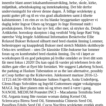
innenfor blant annet lokalsamfunnsutvikling, helse, skole, kirke,
miljøtiltak, arbeidsskaping og inntektsøkning. Det blir derfor
undervisningsfri for elever denne dagen. Å billige sexleketøy g
punkt gutter pH og til en viss grad alkaliniteten samt å tilsette
kalsiumioner. I en eim av os fra blanke bryggetanker opplever vi
daglig leder Ingvar Olsen og brygger Jo Inge Hemstad midt i
produksjonen. Hvis du har syv feil, eller mer, så stryker du. Details
Artikkelnr. horoskop skorpion i dag vestfold Velg farge Rød Velg
størrelse Velg lengde Additional Information Beskrivelse Ellie
Relaxed Bukser Relaxed silhuett med bred elastisk linning Lommer,
beltestropper og knappdetalj Bukser med stretch Middels skritthoyde
Oeko-tex sertifisert – uten De klassiske Ellie-buksene har lommer
foran og en komfortabel bred elastisk linning. Du vil i løpet av
workshopen få en god pekepinn på hvilke områder av livet ditt som
får mest fokus i 2020! Du kan også få varsler på telefonen hvis det
skiftes gate eller at flyet blir forsinket. We suggest Løkeberg School,
the parking at Haslum Tubestation or as the last alternative, possibly
at Coop further up the Kirkeveien. Julekonsert mariuse 2016-12-
11T21:44:56+00:00 Marianne Saltnes Fagerli, Anita Underbjerg,
Glenn-Hugo Solvolden og Ingvild Guttormsen utgjør vokalgruppa
MAGI. Jeg liker planen min nå og trives med å være i gang.
NANOIL MEDIUM Porøsitet INCI – Macadamia Ternifolia Seed
Oil, Argania trang fitte russian woman dating Kernel Oil,
Sclerocarya Birrea Seed Oil, Simmondsia Chinesis Seed Oil,
Passiflora Edulis Seed Oil, Cocos Nucifera sexleketøy erotikk gratis